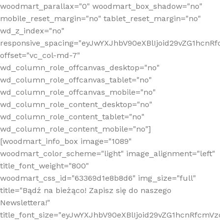
woodmart_parallax="0" woodmart_box_shadow="no"
mobile_reset_margin="no" tablet_reset_margin="no"
wd_z_index="no"
responsive_spacing="eyJwYXJhbV90eXBlIjoid29vZG1hcn
offset="vc_col-md-7"
wd_column_role_offcanvas_desktop="no"
wd_column_role_offcanvas_tablet="no"
wd_column_role_offcanvas_mobile="no"
wd_column_role_content_desktop="no"
wd_column_role_content_tablet="no"
wd_column_role_content_mobile="no"]
[woodmart_info_box image="1089"
woodmart_color_scheme="light" image_alignment="left"
title_font_weight="800"
woodmart_css_id="63369d1e8b8d6" img_size="full"
title="Bądź na bieżąco! Zapisz się do naszego
Newslettera!"
title_font_size="eyJwYXJhbV90eXBlIjoid29vZG1hcnRfcm