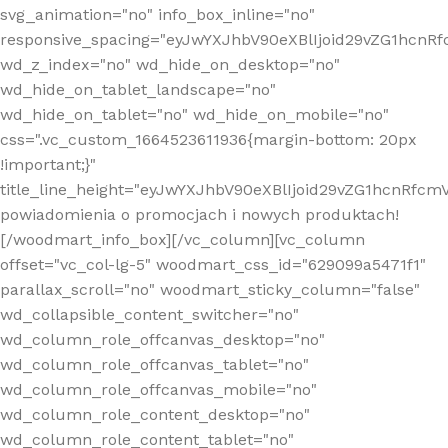
svg_animation="no" info_box_inline="no"
responsive_spacing="eyJwYXJhbV90eXBlIjoid29vZG1hcn
wd_z_index="no" wd_hide_on_desktop="no"
wd_hide_on_tablet_landscape="no"
wd_hide_on_tablet="no" wd_hide_on_mobile="no"
css=".vc_custom_1664523611936{margin-bottom: 20px
!important;}"
title_line_height="eyJwYXJhbV90eXBlIjoid29vZG1hcnR
powiadomienia o promocjach i nowych produktach!
[/woodmart_info_box][/vc_column][vc_column
offset="vc_col-lg-5" woodmart_css_id="629099a5471f1"
parallax_scroll="no" woodmart_sticky_column="false"
wd_collapsible_content_switcher="no"
wd_column_role_offcanvas_desktop="no"
wd_column_role_offcanvas_tablet="no"
wd_column_role_offcanvas_mobile="no"
wd_column_role_content_desktop="no"
wd_column_role_content_tablet="no"