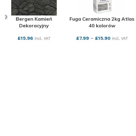
Bergen Kamień
Fuga Ceramiczna 2kg Atlas
Dekoracyjny
40 kolorów
£
15.96
£
7.99
–
£
15.90
incl. VAT
incl. VAT
SEE MORE
SEE MORE