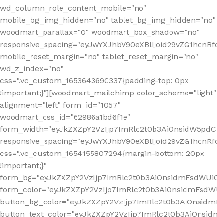
wd_column_role_content_mobile="no"
mobile_bg_img_hidden="no" tablet_bg_img_hidden="no"
woodmart_parallax="0" woodmart_box_shadow="no"
responsive_spacing="eyJwYXJhbV90eXBlIjoid29vZG1hcn
mobile_reset_margin="no" tablet_reset_margin="no"
wd_z_index="no"
css=".vc_custom_1653643690337{padding-top: 0px
!important;}"][woodmart_mailchimp color_scheme="light"
alignment="left" form_id="1057"
woodmart_css_id="62986a1bd6f1e"
form_width="eyJkZXZpY2VzIjp7ImRlc2t0b3AiOnsidW5pdCI6
responsive_spacing="eyJwYXJhbV90eXBlIjoid29vZG1hcn
css=".vc_custom_1654155807294{margin-bottom: 20px
!important;}"
form_bg="eyJkZXZpY2VzIjp7ImRlc2t0b3AiOnsidmFsdWU
form_color="eyJkZXZpY2VzIjp7ImRlc2t0b3AiOnsidmFsdWU
button_bg_color="eyJkZXZpY2VzIjp7ImRlc2t0b3AiOnsi
button_text_color="eyJkZXZpY2VzIjp7ImRlc2t0b3AiOnsid