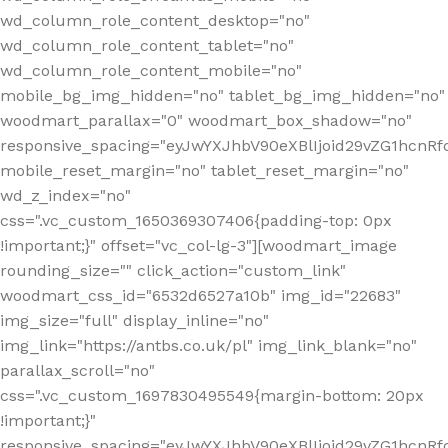
wd_column_role_content_desktop="no"
wd_column_role_content_tablet="no"
wd_column_role_content_mobile="no"
mobile_bg_img_hidden="no" tablet_bg_img_hidden="no"
woodmart_parallax="0" woodmart_box_shadow="no"
responsive_spacing="eyJwYXJhbV90eXBlIjoid29vZG1hcn
mobile_reset_margin="no" tablet_reset_margin="no"
wd_z_index="no"
css=".vc_custom_1650369307406{padding-top: 0px
!important;}" offset="vc_col-lg-3"][woodmart_image
rounding_size="" click_action="custom_link"
woodmart_css_id="6532d6527a10b" img_id="22683"
img_size="full" display_inline="no"
img_link="https://antbs.co.uk/pl" img_link_blank="no"
parallax_scroll="no"
css=".vc_custom_1697830495549{margin-bottom: 20px
!important;}"
responsive_spacing="eyJwYXJhbV90eXBlIjoid29vZG1hcn