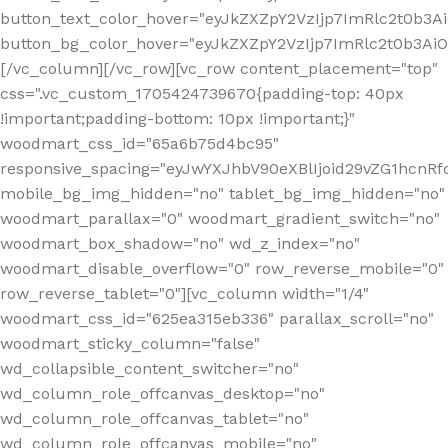
button_text_color_hover="eyJkZXZpY2VzIjp7ImRlc2t0b3A
button_bg_color_hover="eyJkZXZpY2VzIjp7ImRlc2t0b3A
[/vc_column][/vc_row][vc_row content_placement="top"
css=".vc_custom_1705424739670{padding-top: 40px
!important;padding-bottom: 10px !important;}"
woodmart_css_id="65a6b75d4bc95"
responsive_spacing="eyJwYXJhbV90eXBlIjoid29vZG1hcn
mobile_bg_img_hidden="no" tablet_bg_img_hidden="no"
woodmart_parallax="0" woodmart_gradient_switch="no"
woodmart_box_shadow="no" wd_z_index="no"
woodmart_disable_overflow="0" row_reverse_mobile="0"
row_reverse_tablet="0"][vc_column width="1/4"
woodmart_css_id="625ea315eb336" parallax_scroll="no"
woodmart_sticky_column="false"
wd_collapsible_content_switcher="no"
wd_column_role_offcanvas_desktop="no"
wd_column_role_offcanvas_tablet="no"
wd_column_role_offcanvas_mobile="no"