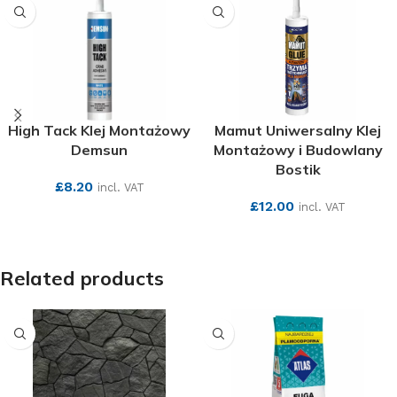
High Tack Klej Montażowy
Mamut Uniwersalny Klej
Demsun
Montażowy i Budowlany
Bostik
£
8.20
incl. VAT
£
12.00
incl. VAT
SEE MORE
SEE MORE
Related products