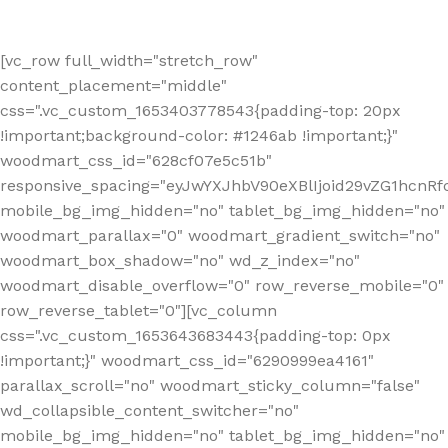
[vc_row full_width="stretch_row"
content_placement="middle"
css=".vc_custom_1653403778543{padding-top: 20px
!important;background-color: #1246ab !important;}"
woodmart_css_id="628cf07e5c51b"
responsive_spacing="eyJwYXJhbV90eXBlIjoid29vZG1hcnR
mobile_bg_img_hidden="no" tablet_bg_img_hidden="no"
woodmart_parallax="0" woodmart_gradient_switch="no"
woodmart_box_shadow="no" wd_z_index="no"
woodmart_disable_overflow="0" row_reverse_mobile="0"
row_reverse_tablet="0"][vc_column
css=".vc_custom_1653643683443{padding-top: 0px
!important;}" woodmart_css_id="6290999ea4161"
parallax_scroll="no" woodmart_sticky_column="false"
wd_collapsible_content_switcher="no"
mobile_bg_img_hidden="no" tablet_bg_img_hidden="no"