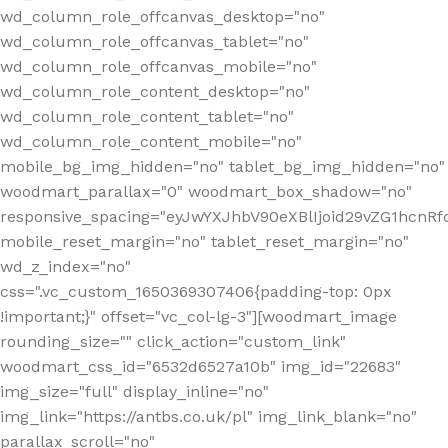
wd_column_role_offcanvas_desktop="no"
wd_column_role_offcanvas_tablet="no"
wd_column_role_offcanvas_mobile="no"
wd_column_role_content_desktop="no"
wd_column_role_content_tablet="no"
wd_column_role_content_mobile="no"
mobile_bg_img_hidden="no" tablet_bg_img_hidden="no"
woodmart_parallax="0" woodmart_box_shadow="no"
responsive_spacing="eyJwYXJhbV90eXBlIjoid29vZG1hcn
mobile_reset_margin="no" tablet_reset_margin="no"
wd_z_index="no"
css=".vc_custom_1650369307406{padding-top: 0px
!important;}" offset="vc_col-lg-3"][woodmart_image
rounding_size="" click_action="custom_link"
woodmart_css_id="6532d6527a10b" img_id="22683"
img_size="full" display_inline="no"
img_link="https://antbs.co.uk/pl" img_link_blank="no"
parallax_scroll="no"