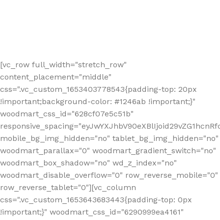
[vc_row full_width="stretch_row"
content_placement="middle"
css=".vc_custom_1653403778543{padding-top: 20px
!important;background-color: #1246ab !important;}"
woodmart_css_id="628cf07e5c51b"
responsive_spacing="eyJwYXJhbV90eXBlIjoid29vZG1hcnR
mobile_bg_img_hidden="no" tablet_bg_img_hidden="no"
woodmart_parallax="0" woodmart_gradient_switch="no"
woodmart_box_shadow="no" wd_z_index="no"
woodmart_disable_overflow="0" row_reverse_mobile="0"
row_reverse_tablet="0"][vc_column
css=".vc_custom_1653643683443{padding-top: 0px
!important;}" woodmart_css_id="6290999ea4161"