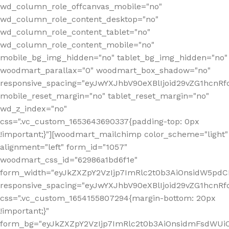
wd_column_role_offcanvas_mobile="no"
wd_column_role_content_desktop="no"
wd_column_role_content_tablet="no"
wd_column_role_content_mobile="no"
mobile_bg_img_hidden="no" tablet_bg_img_hidden="no"
woodmart_parallax="0" woodmart_box_shadow="no"
responsive_spacing="eyJwYXJhbV90eXBlIjoid29vZG1hcn
mobile_reset_margin="no" tablet_reset_margin="no"
wd_z_index="no"
css=".vc_custom_1653643690337{padding-top: 0px
!important;}"][woodmart_mailchimp color_scheme="light"
alignment="left" form_id="1057"
woodmart_css_id="62986a1bd6f1e"
form_width="eyJkZXZpY2VzIjp7ImRlc2t0b3AiOnsidW5pdCI6
responsive_spacing="eyJwYXJhbV90eXBlIjoid29vZG1hcn
css=".vc_custom_1654155807294{margin-bottom: 20px
!important;}"
form_bg="eyJkZXZpY2VzIjp7ImRlc2t0b3AiOnsidmFsdWU