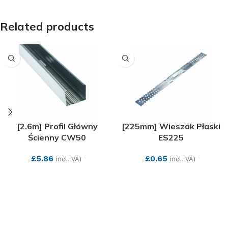
Related products
[2.6m] Profil Główny
[225mm] Wieszak Płaski
Ścienny CW50
ES225
£
5.86
£
0.65
incl. VAT
incl. VAT
SEE MORE
SEE MORE