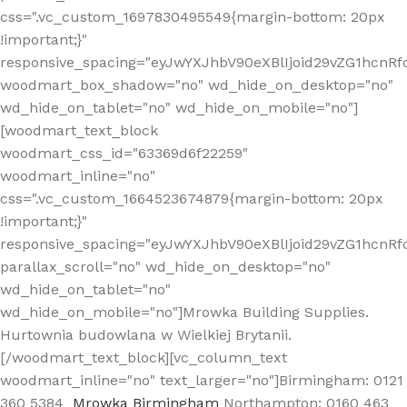
css=".vc_custom_1697830495549{margin-bottom: 20px
!important;}"
responsive_spacing="eyJwYXJhbV90eXBlIjoid29vZG1hcn
woodmart_box_shadow="no" wd_hide_on_desktop="no"
wd_hide_on_tablet="no" wd_hide_on_mobile="no"]
[woodmart_text_block
woodmart_css_id="63369d6f22259"
woodmart_inline="no"
css=".vc_custom_1664523674879{margin-bottom: 20px
!important;}"
responsive_spacing="eyJwYXJhbV90eXBlIjoid29vZG1hcnR
parallax_scroll="no" wd_hide_on_desktop="no"
wd_hide_on_tablet="no"
wd_hide_on_mobile="no"]Mrowka Building Supplies.
Hurtownia budowlana w Wielkiej Brytanii.
[/woodmart_text_block][vc_column_text
woodmart_inline="no" text_larger="no"]Birmingham: 0121
360 5384
Mrowka Birmingham
Northampton: 0160 463