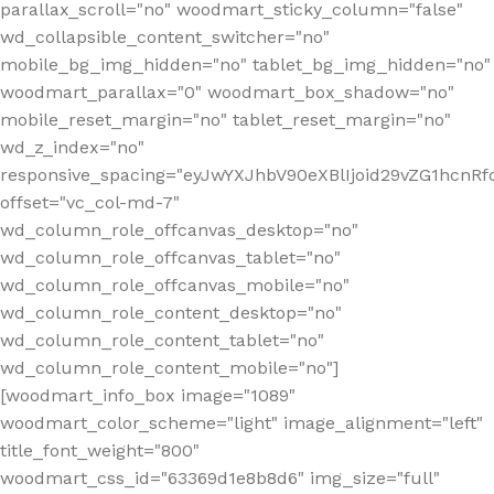
parallax_scroll="no" woodmart_sticky_column="false"
wd_collapsible_content_switcher="no"
mobile_bg_img_hidden="no" tablet_bg_img_hidden="no"
woodmart_parallax="0" woodmart_box_shadow="no"
mobile_reset_margin="no" tablet_reset_margin="no"
wd_z_index="no"
responsive_spacing="eyJwYXJhbV90eXBlIjoid29vZG1hcn
offset="vc_col-md-7"
wd_column_role_offcanvas_desktop="no"
wd_column_role_offcanvas_tablet="no"
wd_column_role_offcanvas_mobile="no"
wd_column_role_content_desktop="no"
wd_column_role_content_tablet="no"
wd_column_role_content_mobile="no"]
[woodmart_info_box image="1089"
woodmart_color_scheme="light" image_alignment="left"
title_font_weight="800"
woodmart_css_id="63369d1e8b8d6" img_size="full"