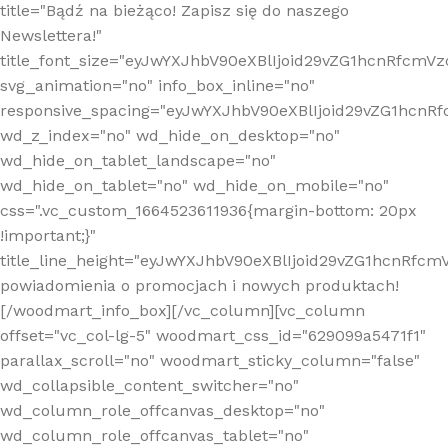
title="Bądź na bieżąco! Zapisz się do naszego
Newslettera!"
title_font_size="eyJwYXJhbV90eXBlIjoid29vZG1hcnRfcm
svg_animation="no" info_box_inline="no"
responsive_spacing="eyJwYXJhbV90eXBlIjoid29vZG1hcn
wd_z_index="no" wd_hide_on_desktop="no"
wd_hide_on_tablet_landscape="no"
wd_hide_on_tablet="no" wd_hide_on_mobile="no"
css=".vc_custom_1664523611936{margin-bottom: 20px
!important;}"
title_line_height="eyJwYXJhbV90eXBlIjoid29vZG1hcnR
powiadomienia o promocjach i nowych produktach!
[/woodmart_info_box][/vc_column][vc_column
offset="vc_col-lg-5" woodmart_css_id="629099a5471f1"
parallax_scroll="no" woodmart_sticky_column="false"
wd_collapsible_content_switcher="no"
wd_column_role_offcanvas_desktop="no"
wd_column_role_offcanvas_tablet="no"