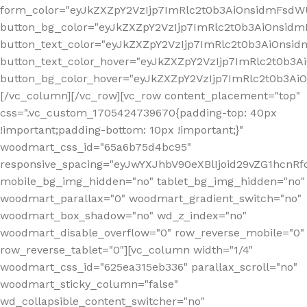
form_color="eyJkZXZpY2VzIjp7ImRlc2t0b3AiOnsidmFsdWU
button_bg_color="eyJkZXZpY2VzIjp7ImRlc2t0b3AiOnsi
button_text_color="eyJkZXZpY2VzIjp7ImRlc2t0b3AiOnsid
button_text_color_hover="eyJkZXZpY2VzIjp7ImRlc2t0b3A
button_bg_color_hover="eyJkZXZpY2VzIjp7ImRlc2t0b3A
[/vc_column][/vc_row][vc_row content_placement="top"
css=".vc_custom_1705424739670{padding-top: 40px
!important;padding-bottom: 10px !important;}"
woodmart_css_id="65a6b75d4bc95"
responsive_spacing="eyJwYXJhbV90eXBlIjoid29vZG1hcn
mobile_bg_img_hidden="no" tablet_bg_img_hidden="no"
woodmart_parallax="0" woodmart_gradient_switch="no"
woodmart_box_shadow="no" wd_z_index="no"
woodmart_disable_overflow="0" row_reverse_mobile="0"
row_reverse_tablet="0"][vc_column width="1/4"
woodmart_css_id="625ea315eb336" parallax_scroll="no"
woodmart_sticky_column="false"
wd_collapsible_content_switcher="no"