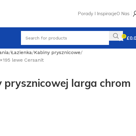
Porady I Inspiracje
O Nas
0
£
0.
ania
Łazienka
Kabiny prysznicowe
×195 lewe Cersanit
 prysznicowej larga chrom