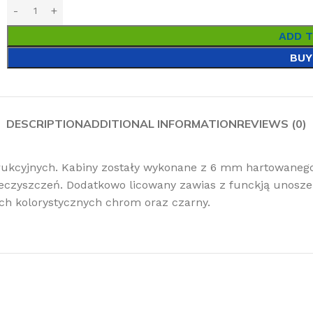
ADD 
BUY
DESCRIPTION
ADDITIONAL INFORMATION
REVIEWS (0)
trukcyjnych. Kabiny zostały wykonane z 6 mm hartowane
eczyszczeń. Dodatkowo licowany zawias z funckją unoszen
ch kolorystycznych chrom oraz czarny.