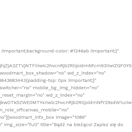
!important;background-color: #1246ab !important;}"
hjZjA3ZTVjNTFiIiwic2hvcnRjb2RlIjoidmNfcm93IiwiZGF0Y
" woodmart_box_shadow="no" wd_z_index="no"
643683443{padding-top: 0px !important;}"
_switcher="no" mobile_bg_img_hidden="no"
_reset_margin="no" wd_z_index="no"
MjkwOTk5ZWE0MTYxIiwic2hvcnRjb2RlIjoidmNfY29sdW1uIi
n_role_offcanvas_mobile="no"
o"][woodmart_info_box image="1089"
mg_size="full" title="Bądź na bieżąco! Zapisz się do