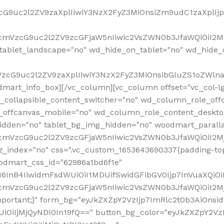
VzcG9uc2l2ZV9zaXplIiwiY3NzX2FyZ3MiOnsiZm9udC1zaXplI
RfcmVzcG9uc2l2ZV9zcGFjaW5nIiwic2VsZWN0b3JfaWQiOiI2M
ablet_landscape="no" wd_hide_on_tablet="no" wd_hide_
fcmVzcG9uc2l2ZV9zaXplIiwiY3NzX2FyZ3MiOnsibGluZS1oZW
mart_info_box][/vc_column][vc_column offset="vc_col-l
d_collapsible_content_switcher="no" wd_column_role_off
_offcanvas_mobile="no" wd_column_role_content_deskto
idden="no" tablet_bg_img_hidden="no" woodmart_paral
RfcmVzcG9uc2l2ZV9zcGFjaW5nIiwic2VsZWN0b3JfaWQiOiI2
z_index="no" css=".vc_custom_1653643690337{padding-top
oodmart_css_id="62986a1bd6f1e"
InB4IiwidmFsdWUiOiI1MDUifSwidGFibGV0Ijp7InVuaXQiOiIlI
RfcmVzcG9uc2l2ZV9zcGFjaW5nIiwic2VsZWN0b3JfaWQiOiI2
important;}" form_bg="eyJkZXZpY2VzIjp7ImRlc2t0b3AiO
UiOiIjMjQyNDI0In19fQ==" button_bg_color="eyJkZXZpY2