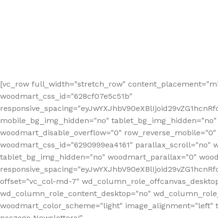
[vc_row full_width="stretch_row" content_placement="mi
woodmart_css_id="628cf07e5c51b"
responsive_spacing="eyJwYXJhbV90eXBlIjoid29vZG1hcnR
mobile_bg_img_hidden="no" tablet_bg_img_hidden="no"
woodmart_disable_overflow="0" row_reverse_mobile="0" 
woodmart_css_id="6290999ea4161" parallax_scroll="no" 
tablet_bg_img_hidden="no" woodmart_parallax="0" wood
responsive_spacing="eyJwYXJhbV90eXBlIjoid29vZG1hcn
offset="vc_col-md-7" wd_column_role_offcanvas_deskto
wd_column_role_content_desktop="no" wd_column_role_
woodmart_color_scheme="light" image_alignment="left" ti
naszego Newslettera!"