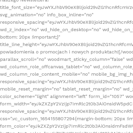
title_font_size="eyJwYXJhbV90eXBlIjoid29vZG1hcnRfcm
svg_animation="no" info_box_inline="no"
responsive_spacing="eyJwYXJhbV90eXBlIjoid29vZG1hcn
wd_z_index="no" wd_hide_on_desktop="no" wd_hide_on_t
bottom: 20px !important;}"
title_line_height="eyJwYXJhbV90eXBlIjoid29vZG1hcnR
powiadomienia o promocjach i nowych produktach![/wood
parallax_scroll="no" woodmart_sticky_column="false" w
wd_column_role_offcanvas_tablet="no" wd_column_role
wd_column_role_content_mobile="no" mobile_bg_img_h
responsive_spacing="eyJwYXJhbV90eXBlIjoid29vZG1hcn
mobile_reset_margin="no" tablet_reset_margin="no" wd_
color_scheme="light" alignment="left" form_id="1057" w
form_width="eyJkZXZpY2VzIjp7ImRlc2t0b3AiOnsidW5pdCI6
responsive_spacing="eyJwYXJhbV90eXBlIjoid29vZG1hcn
css=".vc_custom_1654155807294{margin-bottom: 20px !
form_color="eyJkZXZpY2VzIjp7ImRlc2t0b3AiOnsidmFsdW