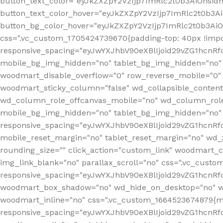
button_text_color="eyJkZXZpY2VzIjp7ImRlc2t0b3AiOnsid
button_text_color_hover="eyJkZXZpY2VzIjp7ImRlc2t0b3A
button_bg_color_hover="eyJkZXZpY2VzIjp7ImRlc2t0b3Ai
css=".vc_custom_1705424739670{padding-top: 40px !impo
responsive_spacing="eyJwYXJhbV90eXBlIjoid29vZG1hcn
mobile_bg_img_hidden="no" tablet_bg_img_hidden="no"
woodmart_disable_overflow="0" row_reverse_mobile="0" 
woodmart_sticky_column="false" wd_collapsible_conten
wd_column_role_offcanvas_mobile="no" wd_column_role
mobile_bg_img_hidden="no" tablet_bg_img_hidden="no
responsive_spacing="eyJwYXJhbV90eXBlIjoid29vZG1hcn
mobile_reset_margin="no" tablet_reset_margin="no" wd_z
rounding_size="" click_action="custom_link" woodmart_cs
img_link_blank="no" parallax_scroll="no" css=".vc_cust
responsive_spacing="eyJwYXJhbV90eXBlIjoid29vZG1hcn
woodmart_box_shadow="no" wd_hide_on_desktop="no" wd
woodmart_inline="no" css=".vc_custom_1664523674879{ma
responsive_spacing="eyJwYXJhbV90eXBlIjoid29vZG1hcnR