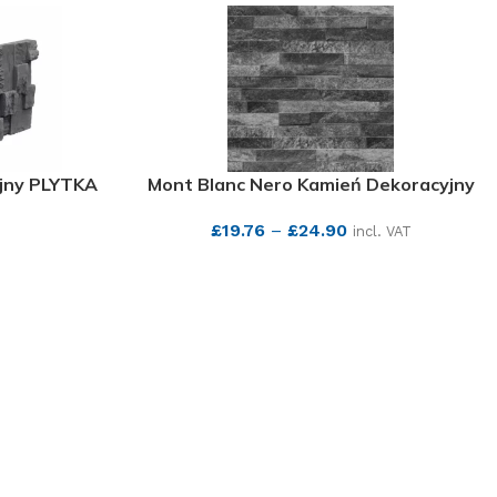
jny PLYTKA
Mont Blanc Nero Kamień Dekoracyjny
£
19.76
–
£
24.90
incl. VAT
SEE MORE