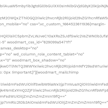
jpbIiAuaW5mby1ib3gtdGl0bGUiXX0sInNlbGVjdG9yX2lkIjoiN
zM2OWQxZThiOGQ2Iiwic2hvcnRjb2RlIjoid29vZG1hcnRfaW5
on_mobile="no" css=".vc_custom_1664523611936{margin-
lnaHQiOlsiIC5pbmZvLWJveC10aXRsZSJdfSwic2VsZWN0b3Jf
g-5" woodmart_css_id="629099a5471f1"
canvas_desktop="no"
p="no" wd_column_role_content_tablet="no"
lax="0" woodmart_box_shadow="no"
MjkwOTlhNTQ3MWYxIiwic2hvcnRjb2RlIjoidmNfY29sdW1uIi
: 0px !important;}"][woodmart_mailchimp
iwidmFsdWUiOiIifSwibW9iaWxlIjp7InVuaXQiOiIlIiwidmFsdW
Mjk4NmExYmQ2ZjFlIiwic2hvcnRjb2RlIjoid29vZG1hcnRfbWF
nsidmFsdWUiOiIjZmZmZmZmIn19fQ=="
VzIjp7ImRlc2t0b3AiOnsidmFsdWUiOiIjZmZmZmZmIn19fQ=="