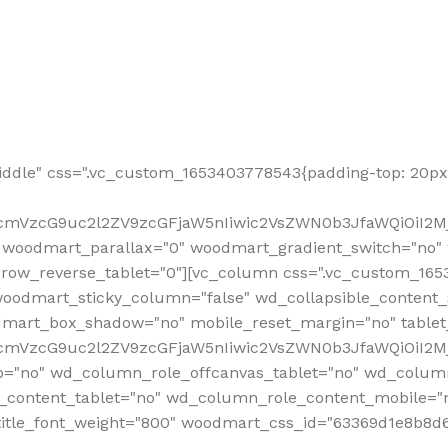
ddle" css=".vc_custom_1653403778543{padding-top: 20px 
fcmVzcG9uc2l2ZV9zcGFjaW5nIiwic2VsZWN0b3JfaWQiOiI2Mj
 woodmart_parallax="0" woodmart_gradient_switch="no
row_reverse_tablet="0"][vc_column css=".vc_custom_1653
woodmart_sticky_column="false" wd_collapsible_content
mart_box_shadow="no" mobile_reset_margin="no" tablet
RfcmVzcG9uc2l2ZV9zcGFjaW5nIiwic2VsZWN0b3JfaWQiOiI2
p="no" wd_column_role_offcanvas_tablet="no" wd_colum
content_tablet="no" wd_column_role_content_mobile="n
tle_font_weight="800" woodmart_css_id="63369d1e8b8d6" i