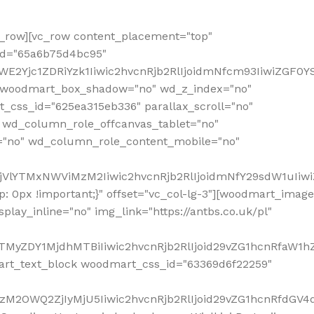
row][vc_row content_placement="top"
_id="65a6b75d4bc95"
WE2Yjc1ZDRiYzk1Iiwic2hvcnRjb2RlIjoidmNfcm93IiwiZGF0
" woodmart_box_shadow="no" wd_z_index="no"
_css_id="625ea315eb336" parallax_scroll="no"
 wd_column_role_offcanvas_tablet="no"
="no" wd_column_role_content_mobile="no"
MjVlYTMxNWViMzM2Iiwic2hvcnRjb2RlIjoidmNfY29sdW1uIiw
 0px !important;}" offset="vc_col-lg-3"][woodmart_image
lay_inline="no" img_link="https://antbs.co.uk/pl"
TMyZDY1MjdhMTBiIiwic2hvcnRjb2RlIjoid29vZG1hcnRfaW1h
rt_text_block woodmart_css_id="63369d6f22259"
M2OWQ2ZjIyMjU5Iiwic2hvcnRjb2RlIjoid29vZG1hcnRfdGV4dF