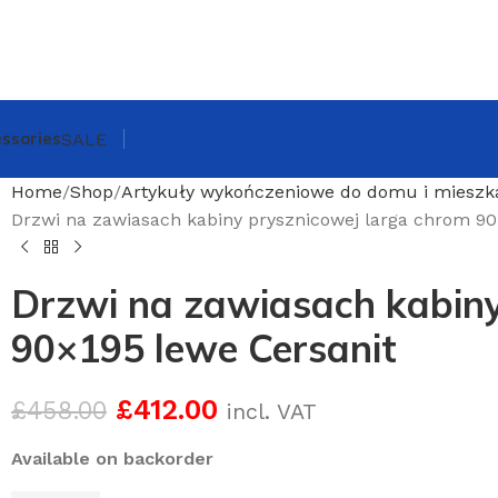
ssories
SALE
Home
Shop
Artykuły wykończeniowe do domu i mieszk
Drzwi na zawiasach kabiny prysznicowej larga chrom 90
Drzwi na zawiasach kabiny
90×195 lewe Cersanit
£
412.00
£
458.00
incl. VAT
Available on backorder