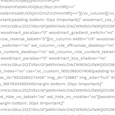
mFsdWUiOiIjMjQyNDI0In19fQ=="
iOnsidmFsdWUiOiIjNzc3Nzc3In19fQ=="
OnsidmFsdWUiOiIjZmZmZmZmIn19fQ=="][/vc_column][/vc_
rtant;padding-bottom: 10px !important;}" woodmart_css
RfcmVzcG9uc2l2ZV9zcGFjaW5nIiwic2VsZWN0b3JfaWQiOiI2N
 woodmart_parallax="0" woodmart_gradient_switch="no
row_reverse_tablet="0"][vc_column width="1/4" woodmart
t_switcher="no" wd_column_role_offcanvas_desktop="no"
_content_desktop="no" wd_column_role_content_tablet
" woodmart_parallax="0" woodmart_box_shadow="no"
RfcmVzcG9uc2l2ZV9zcGFjaW5nIiwic2VsZWN0b3JfaWQiOiI2
_index="no" css=".vc_custom_1650369307406{padding-top:
s_id="6532d6527a10b" img_id="22683" img_size="full" disp
om_1697830495549{margin-bottom: 20px !important;}"
RfcmVzcG9uc2l2ZV9zcGFjaW5nIiwic2VsZWN0b3JfaWQiOiI2N
_hide_on_tablet="no" wd_hide_on_mobile="no"][woodma
rgin-bottom: 20px !important;}"
fcmVzcG9uc2l2ZV9zcGFjaW5nIiwic2VsZWN0b3JfaWQiOiI2Mz