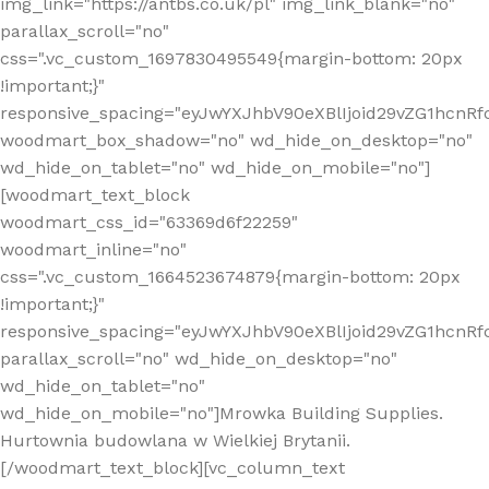
img_link="https://antbs.co.uk/pl" img_link_blank="no"
parallax_scroll="no"
css=".vc_custom_1697830495549{margin-bottom: 20px
!important;}"
responsive_spacing="eyJwYXJhbV90eXBlIjoid29vZG1hcn
woodmart_box_shadow="no" wd_hide_on_desktop="no"
wd_hide_on_tablet="no" wd_hide_on_mobile="no"]
[woodmart_text_block
woodmart_css_id="63369d6f22259"
woodmart_inline="no"
css=".vc_custom_1664523674879{margin-bottom: 20px
!important;}"
responsive_spacing="eyJwYXJhbV90eXBlIjoid29vZG1hcnR
parallax_scroll="no" wd_hide_on_desktop="no"
wd_hide_on_tablet="no"
wd_hide_on_mobile="no"]Mrowka Building Supplies.
Hurtownia budowlana w Wielkiej Brytanii.
[/woodmart_text_block][vc_column_text