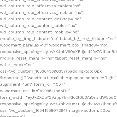
wd_column_role_offcanvas_tablet="no"
wd_column_role_offcanvas_mobile="no"
wd_column_role_content_desktop="no"
wd_column_role_content_tablet="no"
wd_column_role_content_mobile="no"
mobile_bg_img_hidden="no" tablet_bg_img_hidden="no"
woodmart_parallax="0" woodmart_box_shadow="no"
responsive_spacing="eyJwYXJhbV90eXBlIjoid29vZG1hcn
mobile_reset_margin="no" tablet_reset_margin="no"
wd_z_index="no"
css=".vc_custom_1653643690337{padding-top: 0px
!important;}"][woodmart_mailchimp color_scheme="light"
alignment="left" form_id="1057"
woodmart_css_id="62986a1bd6f1e"
form_width="eyJkZXZpY2VzIjp7ImRlc2t0b3AiOnsidW5pdCI6
responsive_spacing="eyJwYXJhbV90eXBlIjoid29vZG1hcn
css=".vc_custom_1654155807294{margin-bottom: 20px
!important;}"