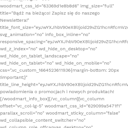
woodmart_css_id="63369d1e8b8d6" img_size="full"
title="Bądź na bieżąco! Zapisz się do naszego
Newslettera!"
title_font_size="eyJwYXJhbV90eXBlIjoid29vZG1hcnRfcm
svg_animation="no" info_box_inline="no"
responsive_spacing="eyJwYXJhbV90eXBlIjoid29vZG1hcn
wd_z_index="no" wd_hide_on_desktop="no"
wd_hide_on_tablet_landscape="no"
wd_hide_on_tablet="no" wd_hide_on_mobile="no"
css=".vc_custom_1664523611936{margin-bottom: 20px
!important;}"
title_line_height="eyJwYXJhbV90eXBlIjoid29vZG1hcnR
powiadomienia o promocjach i nowych produktach!
[/woodmart_info_box][/vc_column][vc_column
offset="vc_col-lg-5" woodmart_css_id="629099a5471f1"
parallax_scroll="no" woodmart_sticky_column="false"
wd_collapsible_content_switcher="no"
wd_column_role_offcanvas_desktop="no"