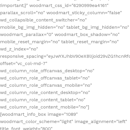
!important;}" woodmart_css_id="6290999ea4161"
parallax_scroll="no" woodmart_sticky_column="false"
wd_collapsible_content_switcher="no"
mobile_bg_img_hidden="no" tablet_bg_img_hidden="no"
woodmart_parallax="0" woodmart_box_shadow="no"
mobile_reset_margin="no" tablet_reset_margin="no"
wd_z_index="no"
responsive_spacing="eyJwYXJhbV90eXBlIjoid29vZG1hcn
offset="vc_col-md-7"
wd_column_role_offcanvas_desktop="no"
wd_column_role_offcanvas_tablet="no"
wd_column_role_offcanvas_mobile="no"
wd_column_role_content_desktop="no"
wd_column_role_content_tablet="no"
wd_column_role_content_mobile="no"]
[woodmart_info_box image="1089"
woodmart_color_scheme="light" image_alignment="left"
title_font_weight="800"