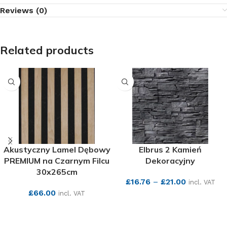
Reviews (0)
Related products
Akustyczny Lamel Dębowy
Elbrus 2 Kamień
PREMIUM na Czarnym Filcu
Dekoracyjny
30x265cm
£
16.76
–
£
21.00
incl. VAT
£
66.00
incl. VAT
SEE MORE
SEE MORE