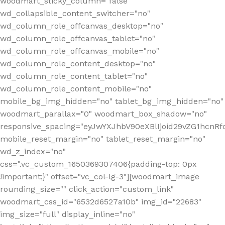
woodmart_sticky_column="false"
wd_collapsible_content_switcher="no"
wd_column_role_offcanvas_desktop="no"
wd_column_role_offcanvas_tablet="no"
wd_column_role_offcanvas_mobile="no"
wd_column_role_content_desktop="no"
wd_column_role_content_tablet="no"
wd_column_role_content_mobile="no"
mobile_bg_img_hidden="no" tablet_bg_img_hidden="no"
woodmart_parallax="0" woodmart_box_shadow="no"
responsive_spacing="eyJwYXJhbV90eXBlIjoid29vZG1hcn
mobile_reset_margin="no" tablet_reset_margin="no"
wd_z_index="no"
css=".vc_custom_1650369307406{padding-top: 0px
!important;}" offset="vc_col-lg-3"][woodmart_image
rounding_size="" click_action="custom_link"
woodmart_css_id="6532d6527a10b" img_id="22683"
img_size="full" display_inline="no"