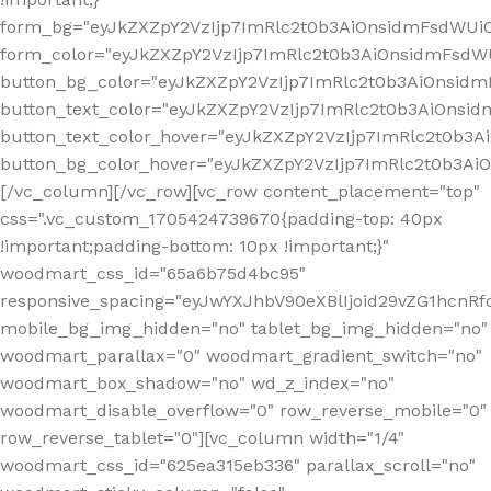
form_bg="eyJkZXZpY2VzIjp7ImRlc2t0b3AiOnsidmFsdWU
form_color="eyJkZXZpY2VzIjp7ImRlc2t0b3AiOnsidmFsdWU
button_bg_color="eyJkZXZpY2VzIjp7ImRlc2t0b3AiOnsi
button_text_color="eyJkZXZpY2VzIjp7ImRlc2t0b3AiOnsid
button_text_color_hover="eyJkZXZpY2VzIjp7ImRlc2t0b3A
button_bg_color_hover="eyJkZXZpY2VzIjp7ImRlc2t0b3A
[/vc_column][/vc_row][vc_row content_placement="top"
css=".vc_custom_1705424739670{padding-top: 40px
!important;padding-bottom: 10px !important;}"
woodmart_css_id="65a6b75d4bc95"
responsive_spacing="eyJwYXJhbV90eXBlIjoid29vZG1hcn
mobile_bg_img_hidden="no" tablet_bg_img_hidden="no"
woodmart_parallax="0" woodmart_gradient_switch="no"
woodmart_box_shadow="no" wd_z_index="no"
woodmart_disable_overflow="0" row_reverse_mobile="0"
row_reverse_tablet="0"][vc_column width="1/4"
woodmart_css_id="625ea315eb336" parallax_scroll="no"