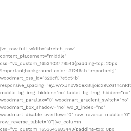
[vc_row full_width="stretch_row"
content_placement="middle"
css=".vc_custom_1653403778543{padding-top: 20px
!important;background-color: #1246ab !important;}"
woodmart_css_id="628cf07e5c51b"
responsive_spacing="eyJwYXJhbV90eXBlIjoid29vZG1hcnR
mobile_bg_img_hidden="no" tablet_bg_img_hidden="no"
woodmart_parallax="0" woodmart_gradient_switch="no"
woodmart_box_shadow="no" wd_z_index="no"
woodmart_disable_overflow="0" row_reverse_mobile="0"
row_reverse_tablet="0"][vc_column
css=".vc_custom_1653643683443{padding-top: 0px