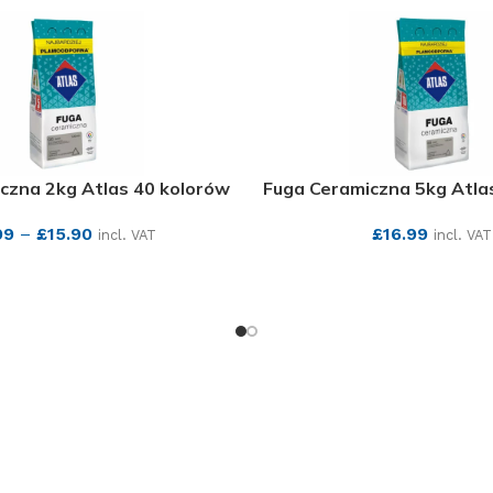
czna 2kg Atlas 40 kolorów
Fuga Ceramiczna 5kg Atla
99
–
£
15.90
£
16.99
incl. VAT
incl. VAT
SEE MORE
SEE MORE