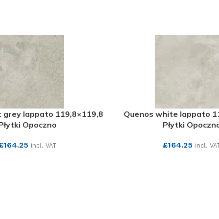
t grey lappato 119,8×119,8
Quenos white lappato 1
Płytki Opoczno
Płytki Opoczn
£
164.25
£
164.25
incl. VAT
incl. VA
SEE MORE
SEE MORE