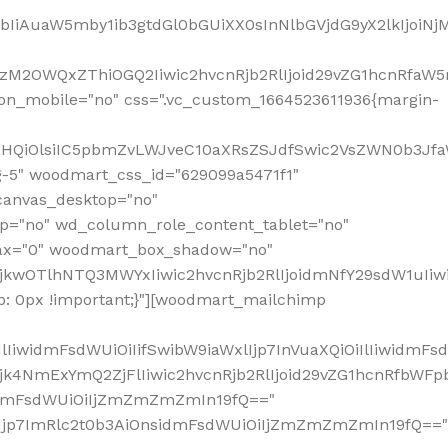
jpbIiAuaW5mby1ib3gtdGl0bGUiXX0sInNlbGVjdG9yX2lkIjoiN
zM2OWQxZThiOGQ2Iiwic2hvcnRjb2RlIjoid29vZG1hcnRfaW5
on_mobile="no" css=".vc_custom_1664523611936{margin-
lnaHQiOlsiIC5pbmZvLWJveC10aXRsZSJdfSwic2VsZWN0b3Jf
g-5" woodmart_css_id="629099a5471f1"
canvas_desktop="no"
p="no" wd_column_role_content_tablet="no"
lax="0" woodmart_box_shadow="no"
MjkwOTlhNTQ3MWYxIiwic2hvcnRjb2RlIjoidmNfY29sdW1uIi
: 0px !important;}"][woodmart_mailchimp
iwidmFsdWUiOiIifSwibW9iaWxlIjp7InVuaXQiOiIlIiwidmFsdW
Mjk4NmExYmQ2ZjFlIiwic2hvcnRjb2RlIjoid29vZG1hcnRfbWF
nsidmFsdWUiOiIjZmZmZmZmIn19fQ=="
VzIjp7ImRlc2t0b3AiOnsidmFsdWUiOiIjZmZmZmZmIn19fQ=="