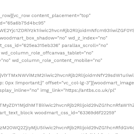
row][vc_row content_placement="top"
_id="65a6b75d4bc95"
WE2Yjc1ZDRiYzk1Iiwic2hvcnRjb2RlIjoidmNfcm93IiwiZGF0
" woodmart_box_shadow="no" wd_z_index="no"
_css_id="625ea315eb336" parallax_scroll="no"
 wd_column_role_offcanvas_tablet="no"
="no" wd_column_role_content_mobile="no"
MjVlYTMxNWViMzM2Iiwic2hvcnRjb2RlIjoidmNfY29sdW1uIiw
 0px !important;}" offset="vc_col-lg-3"][woodmart_image
lay_inline="no" img_link="https://antbs.co.uk/pl"
TMyZDY1MjdhMTBiIiwic2hvcnRjb2RlIjoid29vZG1hcnRfaW1h
rt_text_block woodmart_css_id="63369d6f22259"
M2OWQ2ZjIyMjU5Iiwic2hvcnRjb2RlIjoid29vZG1hcnRfdGV4dF