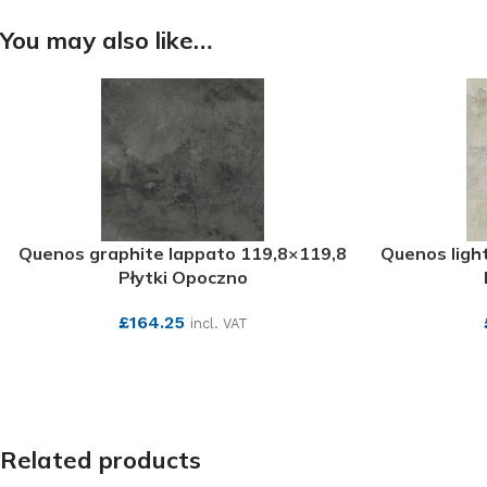
You may also like…
Quenos graphite lappato 119,8×119,8
Quenos ligh
Płytki Opoczno
£
164.25
incl. VAT
SEE MORE
Related products