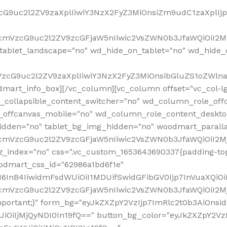
VzcG9uc2l2ZV9zaXplIiwiY3NzX2FyZ3MiOnsiZm9udC1zaXplI
RfcmVzcG9uc2l2ZV9zcGFjaW5nIiwic2VsZWN0b3JfaWQiOiI2M
ablet_landscape="no" wd_hide_on_tablet="no" wd_hide_
fcmVzcG9uc2l2ZV9zaXplIiwiY3NzX2FyZ3MiOnsibGluZS1oZW
mart_info_box][/vc_column][vc_column offset="vc_col-l
d_collapsible_content_switcher="no" wd_column_role_off
_offcanvas_mobile="no" wd_column_role_content_deskto
idden="no" tablet_bg_img_hidden="no" woodmart_paral
RfcmVzcG9uc2l2ZV9zcGFjaW5nIiwic2VsZWN0b3JfaWQiOiI2
z_index="no" css=".vc_custom_1653643690337{padding-top
oodmart_css_id="62986a1bd6f1e"
InB4IiwidmFsdWUiOiI1MDUifSwidGFibGV0Ijp7InVuaXQiOiIlI
RfcmVzcG9uc2l2ZV9zcGFjaW5nIiwic2VsZWN0b3JfaWQiOiI2
important;}" form_bg="eyJkZXZpY2VzIjp7ImRlc2t0b3AiO
UiOiIjMjQyNDI0In19fQ==" button_bg_color="eyJkZXZpY2