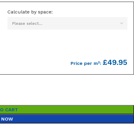
Calculate by space:
£49.95
Price per m²:
TO CART
 NOW