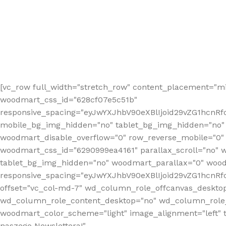
[vc_row full_width="stretch_row" content_placement="mi
woodmart_css_id="628cf07e5c51b"
responsive_spacing="eyJwYXJhbV90eXBlIjoid29vZG1hcnR
mobile_bg_img_hidden="no" tablet_bg_img_hidden="no"
woodmart_disable_overflow="0" row_reverse_mobile="0" 
woodmart_css_id="6290999ea4161" parallax_scroll="no" 
tablet_bg_img_hidden="no" woodmart_parallax="0" wood
responsive_spacing="eyJwYXJhbV90eXBlIjoid29vZG1hcn
offset="vc_col-md-7" wd_column_role_offcanvas_deskto
wd_column_role_content_desktop="no" wd_column_role_
woodmart_color_scheme="light" image_alignment="left" ti
naszego Newslettera!"