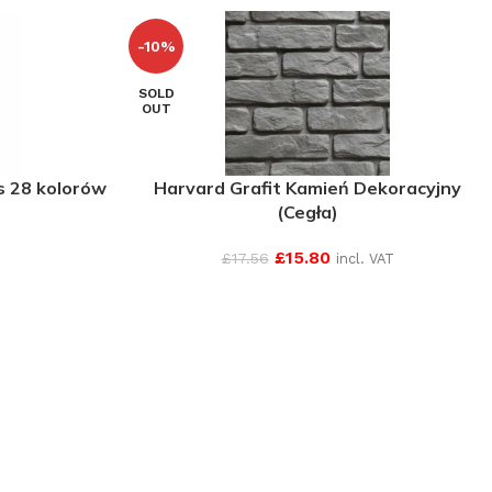
-10%
SOLD
OUT
s 28 kolorów
Harvard Grafit Kamień Dekoracyjny
(Cegła)
£
15.80
£
17.56
incl. VAT
SEE MORE