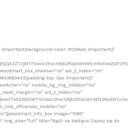
!important;background-color: #1246ab !important;}"
hjZjA3ZTVjNTFiIiwic2hvcnRjb2RlIjoidmNfcm93IiwiZGF0Y
" woodmart_box_shadow="no" wd_z_index="no"
643683443{padding-top: 0px !important;}"
_switcher="no" mobile_bg_img_hidden="no"
_reset_margin="no" wd_z_index="no"
MjkwOTk5ZWE0MTYxIiwic2hvcnRjb2RlIjoidmNfY29sdW1uIi
n_role_offcanvas_mobile="no"
o"][woodmart_info_box image="1089"
mg_size="full" title="Bądź na bieżąco! Zapisz się do