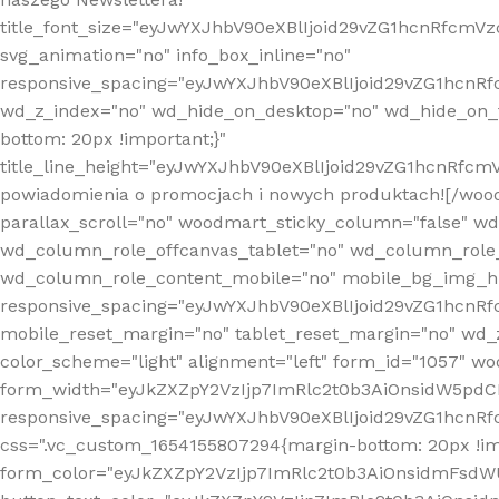
title_font_size="eyJwYXJhbV90eXBlIjoid29vZG1hcnRfcm
svg_animation="no" info_box_inline="no"
responsive_spacing="eyJwYXJhbV90eXBlIjoid29vZG1hcn
wd_z_index="no" wd_hide_on_desktop="no" wd_hide_on_t
bottom: 20px !important;}"
title_line_height="eyJwYXJhbV90eXBlIjoid29vZG1hcnR
powiadomienia o promocjach i nowych produktach![/wood
parallax_scroll="no" woodmart_sticky_column="false" w
wd_column_role_offcanvas_tablet="no" wd_column_role
wd_column_role_content_mobile="no" mobile_bg_img_h
responsive_spacing="eyJwYXJhbV90eXBlIjoid29vZG1hcn
mobile_reset_margin="no" tablet_reset_margin="no" wd_
color_scheme="light" alignment="left" form_id="1057" w
form_width="eyJkZXZpY2VzIjp7ImRlc2t0b3AiOnsidW5pdCI6
responsive_spacing="eyJwYXJhbV90eXBlIjoid29vZG1hcn
css=".vc_custom_1654155807294{margin-bottom: 20px !
form_color="eyJkZXZpY2VzIjp7ImRlc2t0b3AiOnsidmFsdW