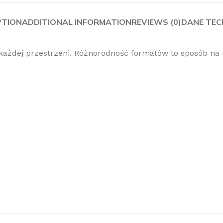
PTION
ADDITIONAL INFORMATION
REVIEWS (0)
DANE TEC
ażdej przestrzeni. Różnorodność formatów to sposób na 