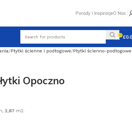
Porady I Inspiracje
O Nas
0
£
0.
ania
Płytki ścienne i podłogowe
Płytki ścienno-podłogowe
łytki Opoczno
m,
2,87
m2.