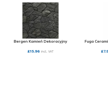
Bergen Kamień Dekoracyjny
Fuga Cerami
£
15.96
£
7.
incl. VAT
SEE MORE