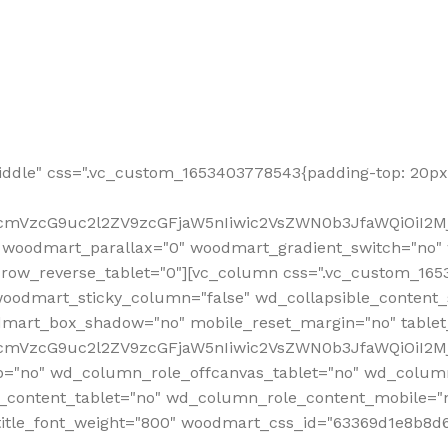
ddle" css=".vc_custom_1653403778543{padding-top: 20px 
fcmVzcG9uc2l2ZV9zcGFjaW5nIiwic2VsZWN0b3JfaWQiOiI2Mj
 woodmart_parallax="0" woodmart_gradient_switch="no
row_reverse_tablet="0"][vc_column css=".vc_custom_1653
woodmart_sticky_column="false" wd_collapsible_content
mart_box_shadow="no" mobile_reset_margin="no" tablet
RfcmVzcG9uc2l2ZV9zcGFjaW5nIiwic2VsZWN0b3JfaWQiOiI2
p="no" wd_column_role_offcanvas_tablet="no" wd_colum
content_tablet="no" wd_column_role_content_mobile="n
tle_font_weight="800" woodmart_css_id="63369d1e8b8d6" i