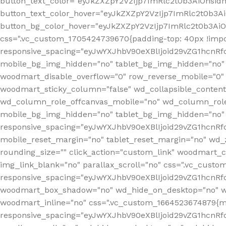
button_text_color="eyJkZXZpY2VzIjp7ImRlc2t0b3AiOnsid
button_text_color_hover="eyJkZXZpY2VzIjp7ImRlc2t0b3A
button_bg_color_hover="eyJkZXZpY2VzIjp7ImRlc2t0b3Ai
css=".vc_custom_1705424739670{padding-top: 40px !impo
responsive_spacing="eyJwYXJhbV90eXBlIjoid29vZG1hcn
mobile_bg_img_hidden="no" tablet_bg_img_hidden="no"
woodmart_disable_overflow="0" row_reverse_mobile="0" 
woodmart_sticky_column="false" wd_collapsible_conten
wd_column_role_offcanvas_mobile="no" wd_column_role
mobile_bg_img_hidden="no" tablet_bg_img_hidden="no
responsive_spacing="eyJwYXJhbV90eXBlIjoid29vZG1hcn
mobile_reset_margin="no" tablet_reset_margin="no" wd_z
rounding_size="" click_action="custom_link" woodmart_cs
img_link_blank="no" parallax_scroll="no" css=".vc_cust
responsive_spacing="eyJwYXJhbV90eXBlIjoid29vZG1hcn
woodmart_box_shadow="no" wd_hide_on_desktop="no" wd
woodmart_inline="no" css=".vc_custom_1664523674879{ma
responsive_spacing="eyJwYXJhbV90eXBlIjoid29vZG1hcnR