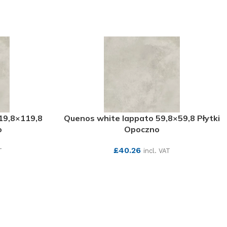
19,8×119,8
Quenos white lappato 59,8×59,8 Płytki
o
Opoczno
£
40.26
T
incl. VAT
SEE MORE