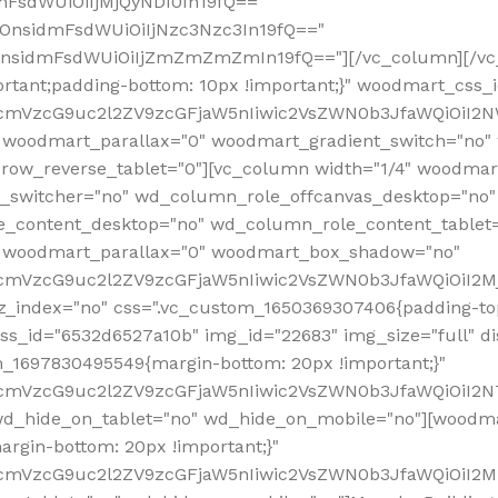
mFsdWUiOiIjMjQyNDI0In19fQ=="
iOnsidmFsdWUiOiIjNzc3Nzc3In19fQ=="
OnsidmFsdWUiOiIjZmZmZmZmIn19fQ=="][/vc_column][/vc_
rtant;padding-bottom: 10px !important;}" woodmart_css
RfcmVzcG9uc2l2ZV9zcGFjaW5nIiwic2VsZWN0b3JfaWQiOiI2N
 woodmart_parallax="0" woodmart_gradient_switch="no
row_reverse_tablet="0"][vc_column width="1/4" woodmart
t_switcher="no" wd_column_role_offcanvas_desktop="no"
_content_desktop="no" wd_column_role_content_tablet
" woodmart_parallax="0" woodmart_box_shadow="no"
RfcmVzcG9uc2l2ZV9zcGFjaW5nIiwic2VsZWN0b3JfaWQiOiI2
_index="no" css=".vc_custom_1650369307406{padding-top:
s_id="6532d6527a10b" img_id="22683" img_size="full" disp
om_1697830495549{margin-bottom: 20px !important;}"
RfcmVzcG9uc2l2ZV9zcGFjaW5nIiwic2VsZWN0b3JfaWQiOiI2N
_hide_on_tablet="no" wd_hide_on_mobile="no"][woodma
rgin-bottom: 20px !important;}"
fcmVzcG9uc2l2ZV9zcGFjaW5nIiwic2VsZWN0b3JfaWQiOiI2Mz