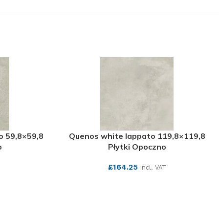
o 59,8×59,8
Quenos white lappato 119,8×119,8
o
Płytki Opoczno
£
164.25
T
incl. VAT
SEE MORE