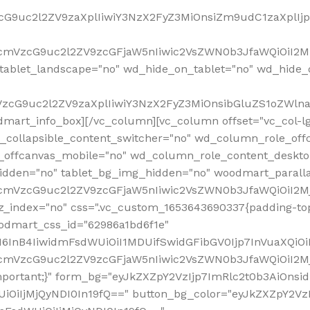
VzcG9uc2l2ZV9zaXplIiwiY3NzX2FyZ3MiOnsiZm9udC1zaXplI
RfcmVzcG9uc2l2ZV9zcGFjaW5nIiwic2VsZWN0b3JfaWQiOiI2M
ablet_landscape="no" wd_hide_on_tablet="no" wd_hide_
fcmVzcG9uc2l2ZV9zaXplIiwiY3NzX2FyZ3MiOnsibGluZS1oZW
mart_info_box][/vc_column][vc_column offset="vc_col-l
d_collapsible_content_switcher="no" wd_column_role_off
_offcanvas_mobile="no" wd_column_role_content_deskto
idden="no" tablet_bg_img_hidden="no" woodmart_paral
RfcmVzcG9uc2l2ZV9zcGFjaW5nIiwic2VsZWN0b3JfaWQiOiI2
z_index="no" css=".vc_custom_1653643690337{padding-top
oodmart_css_id="62986a1bd6f1e"
InB4IiwidmFsdWUiOiI1MDUifSwidGFibGV0Ijp7InVuaXQiOiIlI
RfcmVzcG9uc2l2ZV9zcGFjaW5nIiwic2VsZWN0b3JfaWQiOiI2
important;}" form_bg="eyJkZXZpY2VzIjp7ImRlc2t0b3AiO
UiOiIjMjQyNDI0In19fQ==" button_bg_color="eyJkZXZpY2