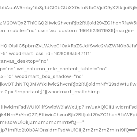
jpbIiAuaW5mby1ib3gtdGl0bGUiXX0sInNlbGVjdG9yX2lkIjoiN
zM2OWQxZThiOGQ2Iiwic2hvcnRjb2RlIjoid29vZG1hcnRfaW5
on_mobile="no" css=".vc_custom_1664523611936{margin-
lnaHQiOlsiIC5pbmZvLWJveC10aXRsZSJdfSwic2VsZWN0b3Jf
g-5" woodmart_css_id="629099a5471f1"
canvas_desktop="no"
p="no" wd_column_role_content_tablet="no"
lax="0" woodmart_box_shadow="no"
MjkwOTlhNTQ3MWYxIiwic2hvcnRjb2RlIjoidmNfY29sdW1uIi
: 0px !important;}"][woodmart_mailchimp
iwidmFsdWUiOiIifSwibW9iaWxlIjp7InVuaXQiOiIlIiwidmFsdW
Mjk4NmExYmQ2ZjFlIiwic2hvcnRjb2RlIjoid29vZG1hcnRfbWF
nsidmFsdWUiOiIjZmZmZmZmIn19fQ=="
VzIjp7ImRlc2t0b3AiOnsidmFsdWUiOiIjZmZmZmZmIn19fQ=="