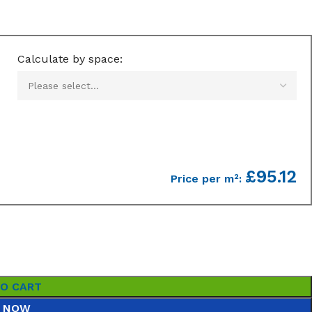
Calculate by space:
£95.12
Price per m²:
TO CART
 NOW