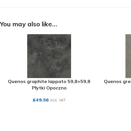
You may also like…
Quenos graphite lappato 59,8×59,8
Quenos grey
Płytki Opoczno
£
49.56
incl. VAT
SEE MORE