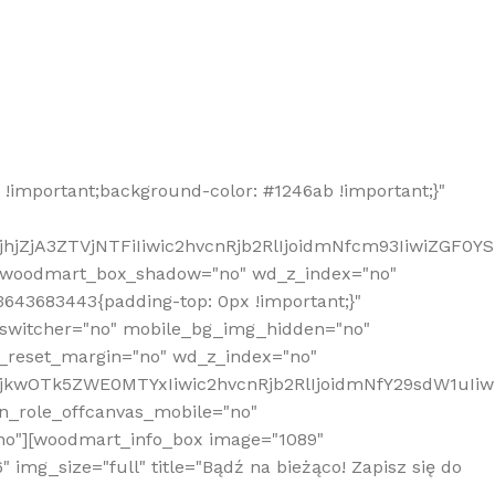
!important;background-color: #1246ab !important;}"
hjZjA3ZTVjNTFiIiwic2hvcnRjb2RlIjoidmNfcm93IiwiZGF0Y
" woodmart_box_shadow="no" wd_z_index="no"
643683443{padding-top: 0px !important;}"
_switcher="no" mobile_bg_img_hidden="no"
_reset_margin="no" wd_z_index="no"
MjkwOTk5ZWE0MTYxIiwic2hvcnRjb2RlIjoidmNfY29sdW1uIi
n_role_offcanvas_mobile="no"
o"][woodmart_info_box image="1089"
mg_size="full" title="Bądź na bieżąco! Zapisz się do