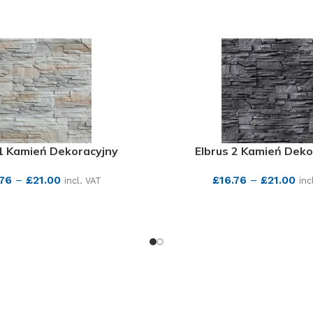
 1 Kamień Dekoracyjny
Elbrus 2 Kamień Deko
.76
–
£
21.00
£
16.76
–
£
21.00
incl. VAT
inc
SEE MORE
SEE MORE