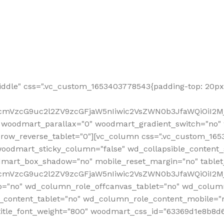
ddle" css=".vc_custom_1653403778543{padding-top: 20px 
fcmVzcG9uc2l2ZV9zcGFjaW5nIiwic2VsZWN0b3JfaWQiOiI2Mj
 woodmart_parallax="0" woodmart_gradient_switch="no
row_reverse_tablet="0"][vc_column css=".vc_custom_1653
woodmart_sticky_column="false" wd_collapsible_content
mart_box_shadow="no" mobile_reset_margin="no" tablet
RfcmVzcG9uc2l2ZV9zcGFjaW5nIiwic2VsZWN0b3JfaWQiOiI2
p="no" wd_column_role_offcanvas_tablet="no" wd_colum
content_tablet="no" wd_column_role_content_mobile="n
tle_font_weight="800" woodmart_css_id="63369d1e8b8d6" i