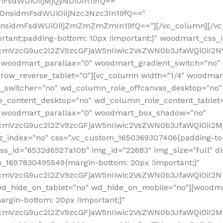
mFsdWUiOiIjMjQyNDI0In19fQ=="
iOnsidmFsdWUiOiIjNzc3Nzc3In19fQ=="
OnsidmFsdWUiOiIjZmZmZmZmIn19fQ=="][/vc_column][/vc_
rtant;padding-bottom: 10px !important;}" woodmart_css
RfcmVzcG9uc2l2ZV9zcGFjaW5nIiwic2VsZWN0b3JfaWQiOiI2N
 woodmart_parallax="0" woodmart_gradient_switch="no
row_reverse_tablet="0"][vc_column width="1/4" woodmart
t_switcher="no" wd_column_role_offcanvas_desktop="no"
_content_desktop="no" wd_column_role_content_tablet
" woodmart_parallax="0" woodmart_box_shadow="no"
RfcmVzcG9uc2l2ZV9zcGFjaW5nIiwic2VsZWN0b3JfaWQiOiI2
_index="no" css=".vc_custom_1650369307406{padding-top:
s_id="6532d6527a10b" img_id="22683" img_size="full" disp
om_1697830495549{margin-bottom: 20px !important;}"
RfcmVzcG9uc2l2ZV9zcGFjaW5nIiwic2VsZWN0b3JfaWQiOiI2N
_hide_on_tablet="no" wd_hide_on_mobile="no"][woodma
rgin-bottom: 20px !important;}"
fcmVzcG9uc2l2ZV9zcGFjaW5nIiwic2VsZWN0b3JfaWQiOiI2Mz