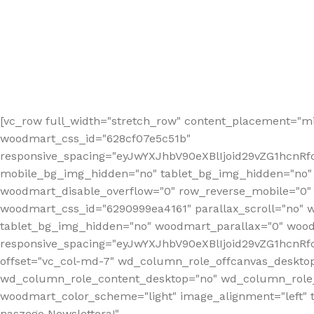
[vc_row full_width="stretch_row" content_placement="mi
woodmart_css_id="628cf07e5c51b"
responsive_spacing="eyJwYXJhbV90eXBlIjoid29vZG1hcnR
mobile_bg_img_hidden="no" tablet_bg_img_hidden="no"
woodmart_disable_overflow="0" row_reverse_mobile="0" 
woodmart_css_id="6290999ea4161" parallax_scroll="no" 
tablet_bg_img_hidden="no" woodmart_parallax="0" wood
responsive_spacing="eyJwYXJhbV90eXBlIjoid29vZG1hcn
offset="vc_col-md-7" wd_column_role_offcanvas_deskto
wd_column_role_content_desktop="no" wd_column_role_
woodmart_color_scheme="light" image_alignment="left" ti
naszego Newslettera!"