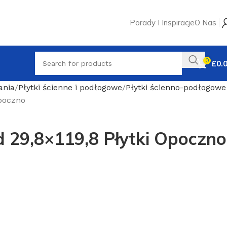
Porady I Inspiracje
O Nas
0
£
0.
ania
Płytki ścienne i podłogowe
Płytki ścienno-podłogowe
Opoczno
d 29,8×119,8 Płytki Opoczno