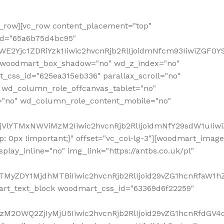
row][vc_row content_placement="top"
_id="65a6b75d4bc95"
WE2Yjc1ZDRiYzk1Iiwic2hvcnRjb2RlIjoidmNfcm93IiwiZGF0
" woodmart_box_shadow="no" wd_z_index="no"
_css_id="625ea315eb336" parallax_scroll="no"
 wd_column_role_offcanvas_tablet="no"
="no" wd_column_role_content_mobile="no"
MjVlYTMxNWViMzM2Iiwic2hvcnRjb2RlIjoidmNfY29sdW1uIiw
 0px !important;}" offset="vc_col-lg-3"][woodmart_image
lay_inline="no" img_link="https://antbs.co.uk/pl"
TMyZDY1MjdhMTBiIiwic2hvcnRjb2RlIjoid29vZG1hcnRfaW1h
rt_text_block woodmart_css_id="63369d6f22259"
M2OWQ2ZjIyMjU5Iiwic2hvcnRjb2RlIjoid29vZG1hcnRfdGV4dF