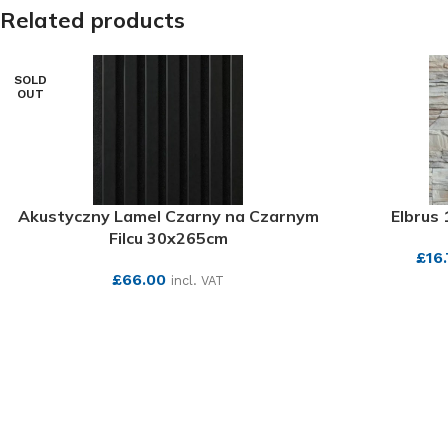
Related products
SOLD
OUT
Akustyczny Lamel Czarny na Czarnym
Elbrus
Filcu 30x265cm
£
16
£
66.00
incl. VAT
SEE MORE