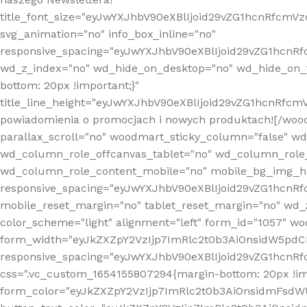
title_font_size="eyJwYXJhbV90eXBlIjoid29vZG1hcnRfcm
svg_animation="no" info_box_inline="no"
responsive_spacing="eyJwYXJhbV90eXBlIjoid29vZG1hcn
wd_z_index="no" wd_hide_on_desktop="no" wd_hide_on_t
bottom: 20px !important;}"
title_line_height="eyJwYXJhbV90eXBlIjoid29vZG1hcnR
powiadomienia o promocjach i nowych produktach![/wood
parallax_scroll="no" woodmart_sticky_column="false" w
wd_column_role_offcanvas_tablet="no" wd_column_role
wd_column_role_content_mobile="no" mobile_bg_img_h
responsive_spacing="eyJwYXJhbV90eXBlIjoid29vZG1hcn
mobile_reset_margin="no" tablet_reset_margin="no" wd_
color_scheme="light" alignment="left" form_id="1057" w
form_width="eyJkZXZpY2VzIjp7ImRlc2t0b3AiOnsidW5pdCI6
responsive_spacing="eyJwYXJhbV90eXBlIjoid29vZG1hcn
css=".vc_custom_1654155807294{margin-bottom: 20px !
form_color="eyJkZXZpY2VzIjp7ImRlc2t0b3AiOnsidmFsdW