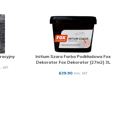
racyjny
Initium Szara Farba Podkładowa Fox
Dekorator Fox Dekorator [27m2] 3L
l. VAT
£
29.90
incl. VAT
SEE MORE