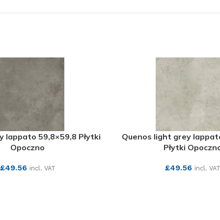
 lappato 59,8×59,8 Płytki
Quenos light grey lappat
Opoczno
Płytki Opoczn
£
49.56
£
49.56
incl. VAT
incl. VA
SEE MORE
SEE MORE