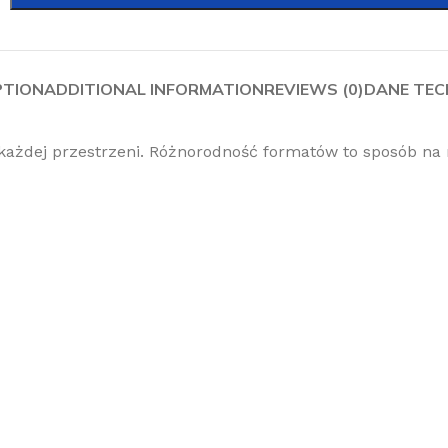
PTION
ADDITIONAL INFORMATION
REVIEWS (0)
DANE TEC
ażdej przestrzeni. Różnorodność formatów to sposób na 