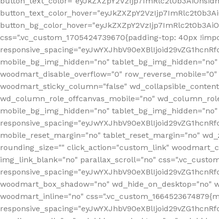
button_text_color="eyJkZXZpY2VzIjp7ImRlc2t0b3AiOnsid
button_text_color_hover="eyJkZXZpY2VzIjp7ImRlc2t0b3A
button_bg_color_hover="eyJkZXZpY2VzIjp7ImRlc2t0b3Ai
css=".vc_custom_1705424739670{padding-top: 40px !impo
responsive_spacing="eyJwYXJhbV90eXBlIjoid29vZG1hcn
mobile_bg_img_hidden="no" tablet_bg_img_hidden="no"
woodmart_disable_overflow="0" row_reverse_mobile="0" 
woodmart_sticky_column="false" wd_collapsible_conten
wd_column_role_offcanvas_mobile="no" wd_column_role
mobile_bg_img_hidden="no" tablet_bg_img_hidden="no
responsive_spacing="eyJwYXJhbV90eXBlIjoid29vZG1hcn
mobile_reset_margin="no" tablet_reset_margin="no" wd_z
rounding_size="" click_action="custom_link" woodmart_cs
img_link_blank="no" parallax_scroll="no" css=".vc_cust
responsive_spacing="eyJwYXJhbV90eXBlIjoid29vZG1hcn
woodmart_box_shadow="no" wd_hide_on_desktop="no" wd
woodmart_inline="no" css=".vc_custom_1664523674879{ma
responsive_spacing="eyJwYXJhbV90eXBlIjoid29vZG1hcnR