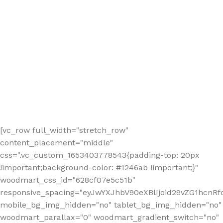
[vc_row full_width="stretch_row"
content_placement="middle"
css=".vc_custom_1653403778543{padding-top: 20px
!important;background-color: #1246ab !important;}"
woodmart_css_id="628cf07e5c51b"
responsive_spacing="eyJwYXJhbV90eXBlIjoid29vZG1hcnR
mobile_bg_img_hidden="no" tablet_bg_img_hidden="no"
woodmart_parallax="0" woodmart_gradient_switch="no"