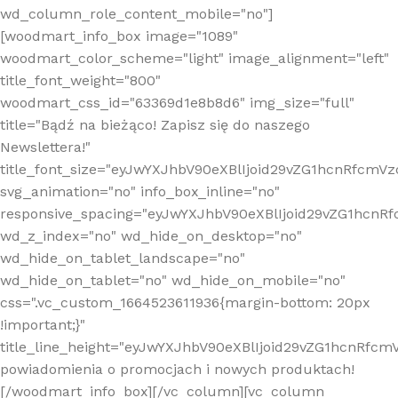
wd_column_role_content_mobile="no"]
[woodmart_info_box image="1089"
woodmart_color_scheme="light" image_alignment="left"
title_font_weight="800"
woodmart_css_id="63369d1e8b8d6" img_size="full"
title="Bądź na bieżąco! Zapisz się do naszego
Newslettera!"
title_font_size="eyJwYXJhbV90eXBlIjoid29vZG1hcnRfcm
svg_animation="no" info_box_inline="no"
responsive_spacing="eyJwYXJhbV90eXBlIjoid29vZG1hcn
wd_z_index="no" wd_hide_on_desktop="no"
wd_hide_on_tablet_landscape="no"
wd_hide_on_tablet="no" wd_hide_on_mobile="no"
css=".vc_custom_1664523611936{margin-bottom: 20px
!important;}"
title_line_height="eyJwYXJhbV90eXBlIjoid29vZG1hcnR
powiadomienia o promocjach i nowych produktach!
[/woodmart_info_box][/vc_column][vc_column