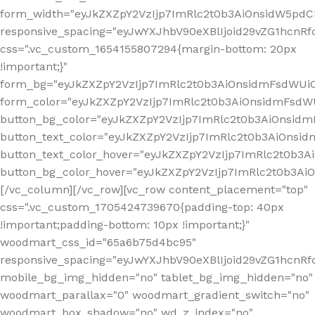
form_width="eyJkZXZpY2VzIjp7ImRlc2t0b3AiOnsidW5pdCI6
responsive_spacing="eyJwYXJhbV90eXBlIjoid29vZG1hcn
css=".vc_custom_1654155807294{margin-bottom: 20px
!important;}"
form_bg="eyJkZXZpY2VzIjp7ImRlc2t0b3AiOnsidmFsdWU
form_color="eyJkZXZpY2VzIjp7ImRlc2t0b3AiOnsidmFsdWU
button_bg_color="eyJkZXZpY2VzIjp7ImRlc2t0b3AiOnsi
button_text_color="eyJkZXZpY2VzIjp7ImRlc2t0b3AiOnsid
button_text_color_hover="eyJkZXZpY2VzIjp7ImRlc2t0b3A
button_bg_color_hover="eyJkZXZpY2VzIjp7ImRlc2t0b3A
[/vc_column][/vc_row][vc_row content_placement="top"
css=".vc_custom_1705424739670{padding-top: 40px
!important;padding-bottom: 10px !important;}"
woodmart_css_id="65a6b75d4bc95"
responsive_spacing="eyJwYXJhbV90eXBlIjoid29vZG1hcn
mobile_bg_img_hidden="no" tablet_bg_img_hidden="no"
woodmart_parallax="0" woodmart_gradient_switch="no"
woodmart_box_shadow="no" wd_z_index="no"