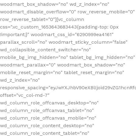
woodmart_box_shadow="no" wd_z_index="no"
woodmart_disable_overflow="0" row_reverse_mobile="0"
row_reverse_tablet="0"][vc_column
css=".vc_custom_1653643683443{padding-top: 0px
!important;}" woodmart_css_id="6290999ea4161"
parallax_scroll="no" woodmart_sticky_column="false"
wd_collapsible_content_switcher="no"
mobile_bg_img_hidden="no" tablet_bg_img_hidden="no"
woodmart_parallax="0" woodmart_box_shadow="no"
mobile_reset_margin="no" tablet_reset_margin="no"
wd_z_index="no"
responsive_spacing="eyJwYXJhbV90eXBlIjoid29vZG1hcn
offset="vc_col-md-7"
wd_column_role_offcanvas_desktop="no"
wd_column_role_offcanvas_tablet="no"
wd_column_role_offcanvas_mobile="no"
wd_column_role_content_desktop="no"
wd_column_role_content_tablet="no"