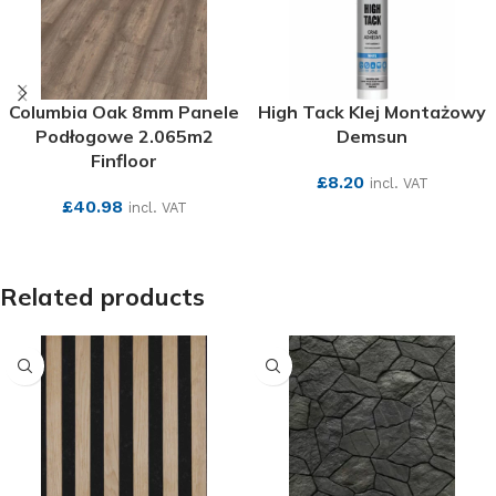
Columbia Oak 8mm Panele
High Tack Klej Montażowy
Podłogowe 2.065m2
Demsun
Finfloor
£
8.20
incl. VAT
£
40.98
incl. VAT
SEE MORE
SEE MORE
Related products