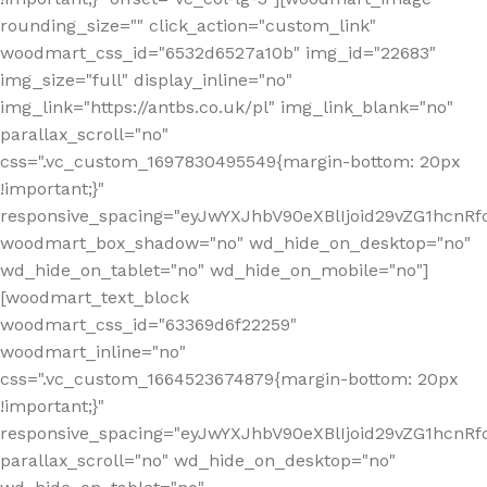
rounding_size="" click_action="custom_link"
woodmart_css_id="6532d6527a10b" img_id="22683"
img_size="full" display_inline="no"
img_link="https://antbs.co.uk/pl" img_link_blank="no"
parallax_scroll="no"
css=".vc_custom_1697830495549{margin-bottom: 20px
!important;}"
responsive_spacing="eyJwYXJhbV90eXBlIjoid29vZG1hcn
woodmart_box_shadow="no" wd_hide_on_desktop="no"
wd_hide_on_tablet="no" wd_hide_on_mobile="no"]
[woodmart_text_block
woodmart_css_id="63369d6f22259"
woodmart_inline="no"
css=".vc_custom_1664523674879{margin-bottom: 20px
!important;}"
responsive_spacing="eyJwYXJhbV90eXBlIjoid29vZG1hcnR
parallax_scroll="no" wd_hide_on_desktop="no"