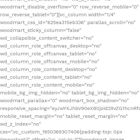
woodmart_disable_overflow="0" row_reverse_mobile="0"
row_reverse_tablet="0"][vc_column width="1/4"
woodmart_css_id="625ea315eb336" parallax_scroll="no"
woodmart_sticky_column="false"
wd_collapsible_content_switcher="no"
wd_column_role_offcanvas_desktop="no"
wd_column_role_offcanvas_tablet="no"
wd_column_role_offcanvas_mobile="no"
wd_column_role_content_desktop="no"
wd_column_role_content_tablet="no"
wd_column_role_content_mobile="no"
mobile_bg_img_hidden="no" tablet_bg_img_hidden="no"
woodmart_parallax="0" woodmart_box_shadow="no"
responsive_spacing="eyJwYXJhbV90eXBlIjoid29vZG1hcn
mobile_reset_margin="no" tablet_reset_margin="no"
wd_z_index="no"
css=".vc_custom_1650369307406{padding-top: 0px
!important;}" offset="vc_col-lg-3"][woodmart_image