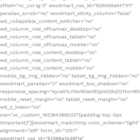
offset="vc_col-lg-5" woodmart_css_id="629099a5471f1"
parallax_scroll="no" woodmart_sticky_column="false"
wd_collapsible_content_switcher="no"
wd_column_role_offcanvas_desktop="no"
wd_column_role_offcanvas_tablet="no"
wd_column_role_offcanvas_mobile="no"
wd_column_role_content_desktop="no"
wd_column_role_content_tablet="no"
wd_column_role_content_mobile="no"
mobile_bg_img_hidden="no" tablet_bg_img_hidden="no"
woodmart_parallax="0" woodmart_box_shadow="no"
responsive_spacing="eyJwYXJhbV90eXBlIjoid29vZG1hcn
mobile_reset_margin="no" tablet_reset_margin="no"
wd_z_index="no"
css=".vc_custom_1653643690337{padding-top: 0px
!important;}"][woodmart_mailchimp color_scheme="light"
alignment="left" form_id="1057"
woodmart_css_id="62986a1bd6f1e"