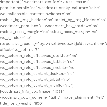
!important;}" woodmart_css_id="6290999ea4161"
parallax_scroll="no" woodmart_sticky_column="false"
wd_collapsible_content_switcher="no"
mobile_bg_img_hidden="no" tablet_bg_img_hidden="no"
woodmart_parallax="0" woodmart_box_shadow="no"
mobile_reset_margin="no" tablet_reset_margin="no"
wd_z_index="no"
responsive_spacing="eyJwYXJhbV90eXBlIjoid29vZG1hcn
offset="vc_col-md-7"
wd_column_role_offcanvas_desktop="no"
wd_column_role_offcanvas_tablet="no"
wd_column_role_offcanvas_mobile="no"
wd_column_role_content_desktop="no"
wd_column_role_content_tablet="no"
wd_column_role_content_mobile="no"]
[woodmart_info_box image="1089"
woodmart_color_scheme="light" image_alignment="left"
title_font_weight="800"