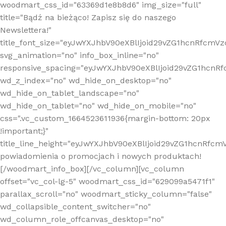
woodmart_css_id="63369d1e8b8d6" img_size="full"
title="Bądź na bieżąco! Zapisz się do naszego
Newslettera!"
title_font_size="eyJwYXJhbV90eXBlIjoid29vZG1hcnRfcm
svg_animation="no" info_box_inline="no"
responsive_spacing="eyJwYXJhbV90eXBlIjoid29vZG1hcn
wd_z_index="no" wd_hide_on_desktop="no"
wd_hide_on_tablet_landscape="no"
wd_hide_on_tablet="no" wd_hide_on_mobile="no"
css=".vc_custom_1664523611936{margin-bottom: 20px
!important;}"
title_line_height="eyJwYXJhbV90eXBlIjoid29vZG1hcnR
powiadomienia o promocjach i nowych produktach!
[/woodmart_info_box][/vc_column][vc_column
offset="vc_col-lg-5" woodmart_css_id="629099a5471f1"
parallax_scroll="no" woodmart_sticky_column="false"
wd_collapsible_content_switcher="no"
wd_column_role_offcanvas_desktop="no"