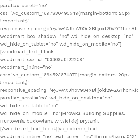
parallax_scroll="no"
css=".vc_custom_1697830495549{margin-bottom: 20px
!important;}"
responsive_spacing="eyJwYXJhbV90eXBlIjoid29vZG1hcn
woodmart_box_shadow="no" wd_hide_on_desktop="no"
wd_hide_on_tablet="no" wd_hide_on_mobile="no"]
[woodmart_text_block
woodmart_css_id="63369d6f22259"
woodmart_inline="no"
css=".vc_custom_1664523674879{margin-bottom: 20px
!important;}"
responsive_spacing="eyJwYXJhbV90eXBlIjoid29vZG1hcnR
parallax_scroll="no" wd_hide_on_desktop="no"
wd_hide_on_tablet="no"
wd_hide_on_mobile="no"]Mrowka Building Supplies.
Hurtownia budowlana w Wielkiej Brytanii.
[/woodmart_text_block][vc_column_text
woodmart_inline="no" text_larger="no"]Birmingham: 0121