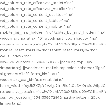
wd_column_role_offcanvas_tablet="no"
wd_column_role_offcanvas_mobile="no"
wd_column_role_content_desktop="no"
wd_column_role_content_tablet="no"
wd_column_role_content_mobile="no"
mobile_bg_img_hidden="no" tablet_bg_img_hidden="no"
woodmart_parallax="0" woodmart_box_shadow="no"
responsive_spacing="eyJwYXJhbV90eXBlIjoid29vZG1hcn
mobile_reset_margin="no" tablet_reset_margin="no"
wd_z_index="no"
css=".vc_custom_1653643690337{padding-top: 0px
!important;}"][woodmart_mailchimp color_scheme="light"
alignment="left" form_id="1057"
woodmart_css_id="62986a1bd6f1e"
form_width="eyJkZXZpY2VzIjp7ImRlc2t0b3AiOnsidW5pdCI6
responsive_spacing="eyJwYXJhbV90eXBlIjoid29vZG1hcn
css=".vc_custom_1654155807294{margin-bottom: 20px
!important;}"