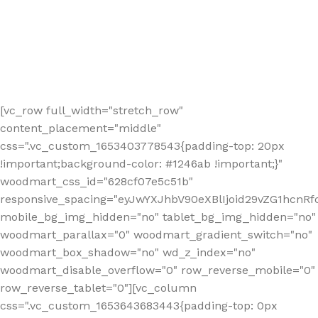
[vc_row full_width="stretch_row"
content_placement="middle"
css=".vc_custom_1653403778543{padding-top: 20px
!important;background-color: #1246ab !important;}"
woodmart_css_id="628cf07e5c51b"
responsive_spacing="eyJwYXJhbV90eXBlIjoid29vZG1hcnR
mobile_bg_img_hidden="no" tablet_bg_img_hidden="no"
woodmart_parallax="0" woodmart_gradient_switch="no"
woodmart_box_shadow="no" wd_z_index="no"
woodmart_disable_overflow="0" row_reverse_mobile="0"
row_reverse_tablet="0"][vc_column
css=".vc_custom_1653643683443{padding-top: 0px