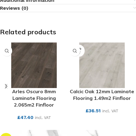
Additional information
Reviews (0)
Related products
SOLD
OUT
Arles Oscuro 8mm
Calcic Oak 12mm Laminate
Laminate Flooring
Flooring 1.49m2 Finfloor
2.065m2 Finfloor
£
36.51
incl. VAT
£
47.40
incl. VAT
SEE MORE
SEE MORE