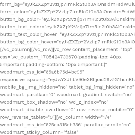
form_bg="eyJkZXZpY2VzIjp7ImRlc2t0b3AiOnsidmFsdWU
form_color="eyJkZXZpY2VzIjp7ImRlc2t0b3AiOnsidmFsdWU
button_bg_color="eyJkZXZpY2VzIjp7ImRlc2t0b3AiOnsi
button_text_color="eyJkZXZpY2VzIjp7ImRlc2t0b3AiOnsid
button_text_color_hover="eyJkZXZpY2VzIjp7ImRlc2t0b3A
button_bg_color_hover="eyJkZXZpY2VzIjp7ImRlc2t0b3A
[/vc_column][/vc_row][vc_row content_placement="top"
css=".vc_custom_1705424739670{padding-top: 40px
!important;padding-bottom: 10px !important;}"
woodmart_css_id="65a6b75d4bc95"
responsive_spacing="eyJwYXJhbV90eXBlIjoid29vZG1hcn
mobile_bg_img_hidden="no" tablet_bg_img_hidden="no"
woodmart_parallax="0" woodmart_gradient_switch="no"
woodmart_box_shadow="no" wd_z_index="no"
woodmart_disable_overflow="0" row_reverse_mobile="0"
row_reverse_tablet="0"][vc_column width="1/4"
woodmart_css_id="625ea315eb336" parallax_scroll="no"
woodmart_sticky_column="false"