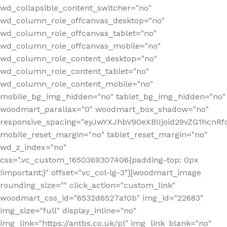
wd_collapsible_content_switcher="no"
wd_column_role_offcanvas_desktop="no"
wd_column_role_offcanvas_tablet="no"
wd_column_role_offcanvas_mobile="no"
wd_column_role_content_desktop="no"
wd_column_role_content_tablet="no"
wd_column_role_content_mobile="no"
mobile_bg_img_hidden="no" tablet_bg_img_hidden="no"
woodmart_parallax="0" woodmart_box_shadow="no"
responsive_spacing="eyJwYXJhbV90eXBlIjoid29vZG1hcn
mobile_reset_margin="no" tablet_reset_margin="no"
wd_z_index="no"
css=".vc_custom_1650369307406{padding-top: 0px
!important;}" offset="vc_col-lg-3"][woodmart_image
rounding_size="" click_action="custom_link"
woodmart_css_id="6532d6527a10b" img_id="22683"
img_size="full" display_inline="no"
img_link="https://antbs.co.uk/pl" img_link_blank="no"