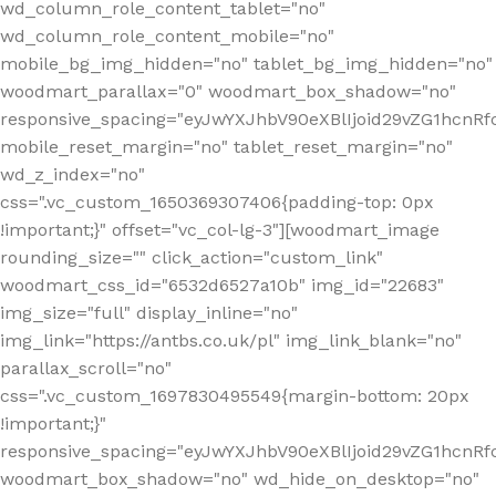
wd_column_role_content_tablet="no"
wd_column_role_content_mobile="no"
mobile_bg_img_hidden="no" tablet_bg_img_hidden="no"
woodmart_parallax="0" woodmart_box_shadow="no"
responsive_spacing="eyJwYXJhbV90eXBlIjoid29vZG1hcn
mobile_reset_margin="no" tablet_reset_margin="no"
wd_z_index="no"
css=".vc_custom_1650369307406{padding-top: 0px
!important;}" offset="vc_col-lg-3"][woodmart_image
rounding_size="" click_action="custom_link"
woodmart_css_id="6532d6527a10b" img_id="22683"
img_size="full" display_inline="no"
img_link="https://antbs.co.uk/pl" img_link_blank="no"
parallax_scroll="no"
css=".vc_custom_1697830495549{margin-bottom: 20px
!important;}"
responsive_spacing="eyJwYXJhbV90eXBlIjoid29vZG1hcn
woodmart_box_shadow="no" wd_hide_on_desktop="no"