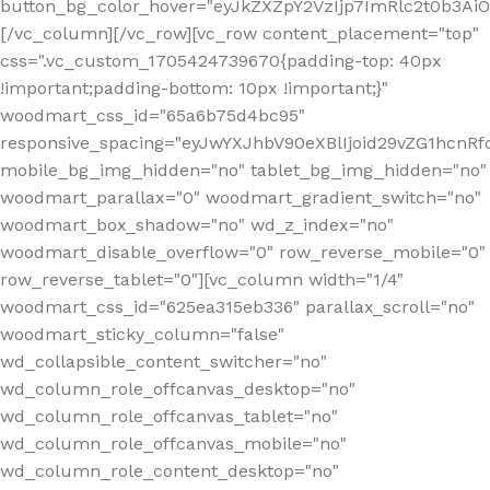
button_bg_color_hover="eyJkZXZpY2VzIjp7ImRlc2t0b3A
[/vc_column][/vc_row][vc_row content_placement="top"
css=".vc_custom_1705424739670{padding-top: 40px
!important;padding-bottom: 10px !important;}"
woodmart_css_id="65a6b75d4bc95"
responsive_spacing="eyJwYXJhbV90eXBlIjoid29vZG1hcn
mobile_bg_img_hidden="no" tablet_bg_img_hidden="no"
woodmart_parallax="0" woodmart_gradient_switch="no"
woodmart_box_shadow="no" wd_z_index="no"
woodmart_disable_overflow="0" row_reverse_mobile="0"
row_reverse_tablet="0"][vc_column width="1/4"
woodmart_css_id="625ea315eb336" parallax_scroll="no"
woodmart_sticky_column="false"
wd_collapsible_content_switcher="no"
wd_column_role_offcanvas_desktop="no"
wd_column_role_offcanvas_tablet="no"
wd_column_role_offcanvas_mobile="no"
wd_column_role_content_desktop="no"