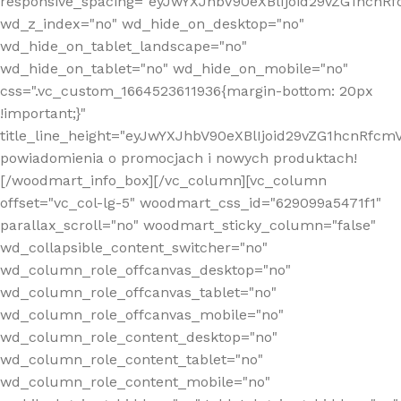
responsive_spacing="eyJwYXJhbV90eXBlIjoid29vZG1hcn
wd_z_index="no" wd_hide_on_desktop="no"
wd_hide_on_tablet_landscape="no"
wd_hide_on_tablet="no" wd_hide_on_mobile="no"
css=".vc_custom_1664523611936{margin-bottom: 20px
!important;}"
title_line_height="eyJwYXJhbV90eXBlIjoid29vZG1hcnR
powiadomienia o promocjach i nowych produktach!
[/woodmart_info_box][/vc_column][vc_column
offset="vc_col-lg-5" woodmart_css_id="629099a5471f1"
parallax_scroll="no" woodmart_sticky_column="false"
wd_collapsible_content_switcher="no"
wd_column_role_offcanvas_desktop="no"
wd_column_role_offcanvas_tablet="no"
wd_column_role_offcanvas_mobile="no"
wd_column_role_content_desktop="no"
wd_column_role_content_tablet="no"
wd_column_role_content_mobile="no"