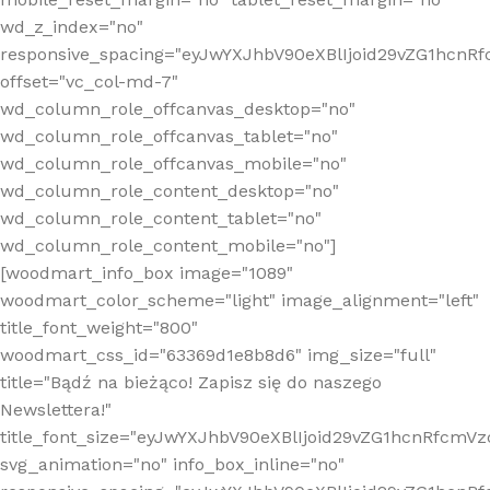
wd_z_index="no"
responsive_spacing="eyJwYXJhbV90eXBlIjoid29vZG1hcn
offset="vc_col-md-7"
wd_column_role_offcanvas_desktop="no"
wd_column_role_offcanvas_tablet="no"
wd_column_role_offcanvas_mobile="no"
wd_column_role_content_desktop="no"
wd_column_role_content_tablet="no"
wd_column_role_content_mobile="no"]
[woodmart_info_box image="1089"
woodmart_color_scheme="light" image_alignment="left"
title_font_weight="800"
woodmart_css_id="63369d1e8b8d6" img_size="full"
title="Bądź na bieżąco! Zapisz się do naszego
Newslettera!"
title_font_size="eyJwYXJhbV90eXBlIjoid29vZG1hcnRfcm
svg_animation="no" info_box_inline="no"