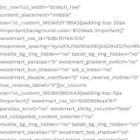
[vc_row full_width="stretch_row"
content_placement="middle"
css=".vc_custom_1653403778543{padding-top: 20px
!important;background-color: #1246ab !important;}"
woodmart_css_id="628cf07e5c51b"
responsive_spacing="eyJwYXJhbV90eXBlIjoid29vZG1hcnR
mobile_bg_img_hidden="no" tablet_bg_img_hidden="no"
woodmart_parallax="0" woodmart_gradient_switch="no"
woodmart_box_shadow="no" wd_z_index="no"
woodmart_disable_overflow="0" row_reverse_mobile="0"
row_reverse_tablet="0"][vc_column
css=".vc_custom_1653643683443{padding-top: 0px
!important;}" woodmart_css_id="6290999ea4161"
parallax_scroll="no" woodmart_sticky_column="false"
wd_collapsible_content_switcher="no"
mobile_bg_img_hidden="no" tablet_bg_img_hidden="no"
woodmart_parallax="0" woodmart_box_shadow="no"
mobile_reset_margin="no" tablet_reset_margin="no"