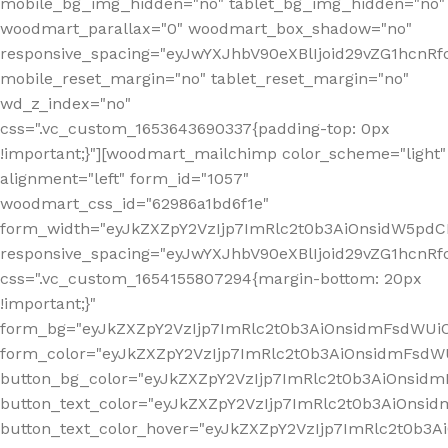
mobile_bg_img_hidden="no" tablet_bg_img_hidden="no"
woodmart_parallax="0" woodmart_box_shadow="no"
responsive_spacing="eyJwYXJhbV90eXBlIjoid29vZG1hcn
mobile_reset_margin="no" tablet_reset_margin="no"
wd_z_index="no"
css=".vc_custom_1653643690337{padding-top: 0px
!important;}"][woodmart_mailchimp color_scheme="light"
alignment="left" form_id="1057"
woodmart_css_id="62986a1bd6f1e"
form_width="eyJkZXZpY2VzIjp7ImRlc2t0b3AiOnsidW5pdCI6
responsive_spacing="eyJwYXJhbV90eXBlIjoid29vZG1hcn
css=".vc_custom_1654155807294{margin-bottom: 20px
!important;}"
form_bg="eyJkZXZpY2VzIjp7ImRlc2t0b3AiOnsidmFsdWU
form_color="eyJkZXZpY2VzIjp7ImRlc2t0b3AiOnsidmFsdWU
button_bg_color="eyJkZXZpY2VzIjp7ImRlc2t0b3AiOnsi
button_text_color="eyJkZXZpY2VzIjp7ImRlc2t0b3AiOnsid
button_text_color_hover="eyJkZXZpY2VzIjp7ImRlc2t0b3A