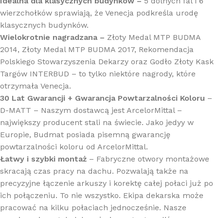
Idealna dla klasycznych budynków –
5 dolnych fal i 6
wierzchołków sprawiają, że Venecja podkreśla urodę
klasycznych budynków.
Wielokrotnie nagradzana –
Złoty Medal MTP BUDMA
2014, Złoty Medal MTP BUDMA 2017, Rekomendacja
Polskiego Stowarzyszenia Dekarzy oraz Godło Złoty Kask
Targów INTERBUD – to tylko niektóre nagrody, które
otrzymała Venecja.
30 Lat Gwarancji + Gwarancja Powtarzalności Koloru
–
D-MATT – Naszym dostawcą jest ArcelorMittal –
największy producent stali na świecie. Jako jedyy w
Europie, Budmat posiada pisemną gwarancję
powtarzalności koloru od ArcelorMittal.
Łatwy i szybki montaż
– Fabryczne otwory montażowe
skracają czas pracy na dachu. Pozwalają także na
precyzyjne łączenie arkuszy i korektę całej połaci już po
ich połączeniu. To nie wszystko. Ekipa dekarska może
pracować na kilku połaciach jednocześnie. Nasze