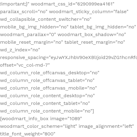
!important;}" woodmart_css_id="6290999ea4161"
parallax_scroll="no" woodmart_sticky_column="false"
wd_collapsible_content_switcher="no"
mobile_bg_img_hidden="no" tablet_bg_img_hidden="no"
woodmart_parallax="0" woodmart_box_shadow="no"
mobile_reset_margin="no" tablet_reset_margin="no"
wd_z_index="no"
responsive_spacing="eyJwYXJhbV90eXBlIjoid29vZG1hcn
offset="vc_col-md-7"
wd_column_role_offcanvas_desktop="no"
wd_column_role_offcanvas_tablet="no"
wd_column_role_offcanvas_mobile="no"
wd_column_role_content_desktop="no"
wd_column_role_content_tablet="no"
wd_column_role_content_mobile="no"]
[woodmart_info_box image="1089"
woodmart_color_scheme="light" image_alignment="left"
title_font_weight="800"