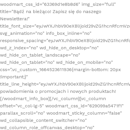
woodmart_css_id="63369d1e8b8d6" img_size="full"
title="Bądź na bieżąco! Zapisz się do naszego
Newslettera!"
title_font_size="eyJwYXJhbV90eXBlIjoid29vZG1hcnRfcm
svg_animation="no" info_box_inline="no"
responsive_spacing="eyJwYXJhbV90eXBlIjoid29vZG1hcn
wd_z_index="no" wd_hide_on_desktop="no"
wd_hide_on_tablet_landscape="no"
wd_hide_on_tablet="no" wd_hide_on_mobile="no"
css=".vc_custom_1664523611936{margin-bottom: 20px
!important;}"
title_line_height="eyJwYXJhbV90eXBlIjoid29vZG1hcnR
powiadomienia o promocjach i nowych produktach!
[/woodmart_info_box][/vc_column][vc_column
offset="vc_col-lg-5" woodmart_css_id="629099a5471f1"
parallax_scroll="no" woodmart_sticky_column="false"
wd_collapsible_content_switcher="no"
wd_column_role_offcanvas_desktop="no"