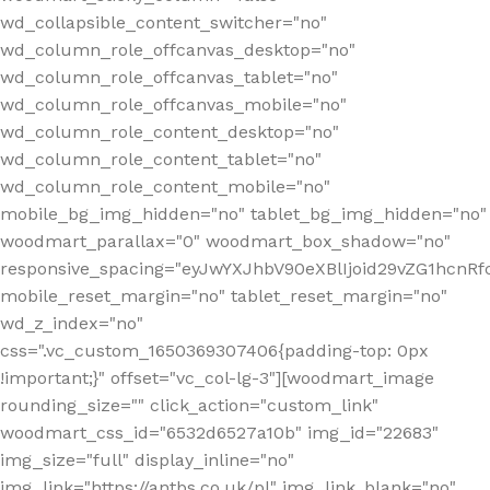
wd_collapsible_content_switcher="no"
wd_column_role_offcanvas_desktop="no"
wd_column_role_offcanvas_tablet="no"
wd_column_role_offcanvas_mobile="no"
wd_column_role_content_desktop="no"
wd_column_role_content_tablet="no"
wd_column_role_content_mobile="no"
mobile_bg_img_hidden="no" tablet_bg_img_hidden="no"
woodmart_parallax="0" woodmart_box_shadow="no"
responsive_spacing="eyJwYXJhbV90eXBlIjoid29vZG1hcn
mobile_reset_margin="no" tablet_reset_margin="no"
wd_z_index="no"
css=".vc_custom_1650369307406{padding-top: 0px
!important;}" offset="vc_col-lg-3"][woodmart_image
rounding_size="" click_action="custom_link"
woodmart_css_id="6532d6527a10b" img_id="22683"
img_size="full" display_inline="no"
img_link="https://antbs.co.uk/pl" img_link_blank="no"