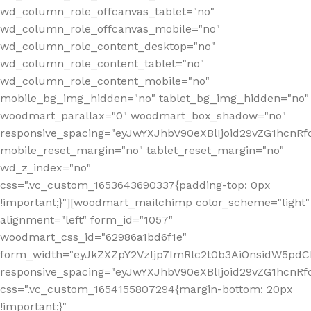
wd_column_role_offcanvas_tablet="no"
wd_column_role_offcanvas_mobile="no"
wd_column_role_content_desktop="no"
wd_column_role_content_tablet="no"
wd_column_role_content_mobile="no"
mobile_bg_img_hidden="no" tablet_bg_img_hidden="no"
woodmart_parallax="0" woodmart_box_shadow="no"
responsive_spacing="eyJwYXJhbV90eXBlIjoid29vZG1hcn
mobile_reset_margin="no" tablet_reset_margin="no"
wd_z_index="no"
css=".vc_custom_1653643690337{padding-top: 0px
!important;}"][woodmart_mailchimp color_scheme="light"
alignment="left" form_id="1057"
woodmart_css_id="62986a1bd6f1e"
form_width="eyJkZXZpY2VzIjp7ImRlc2t0b3AiOnsidW5pdCI6
responsive_spacing="eyJwYXJhbV90eXBlIjoid29vZG1hcn
css=".vc_custom_1654155807294{margin-bottom: 20px
!important;}"