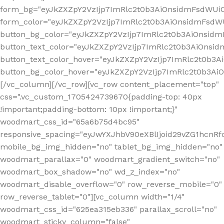
form_bg="eyJkZXZpY2VzIjp7ImRlc2t0b3AiOnsidmFsdWU
form_color="eyJkZXZpY2VzIjp7ImRlc2t0b3AiOnsidmFsdWU
button_bg_color="eyJkZXZpY2VzIjp7ImRlc2t0b3AiOnsi
button_text_color="eyJkZXZpY2VzIjp7ImRlc2t0b3AiOnsid
button_text_color_hover="eyJkZXZpY2VzIjp7ImRlc2t0b3A
button_bg_color_hover="eyJkZXZpY2VzIjp7ImRlc2t0b3A
[/vc_column][/vc_row][vc_row content_placement="top"
css=".vc_custom_1705424739670{padding-top: 40px
!important;padding-bottom: 10px !important;}"
woodmart_css_id="65a6b75d4bc95"
responsive_spacing="eyJwYXJhbV90eXBlIjoid29vZG1hcn
mobile_bg_img_hidden="no" tablet_bg_img_hidden="no"
woodmart_parallax="0" woodmart_gradient_switch="no"
woodmart_box_shadow="no" wd_z_index="no"
woodmart_disable_overflow="0" row_reverse_mobile="0"
row_reverse_tablet="0"][vc_column width="1/4"
woodmart_css_id="625ea315eb336" parallax_scroll="no"
woodmart_sticky_column="false"