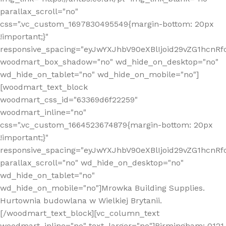
parallax_scroll="no"
css=".vc_custom_1697830495549{margin-bottom: 20px
!important;}"
responsive_spacing="eyJwYXJhbV90eXBlIjoid29vZG1hcn
woodmart_box_shadow="no" wd_hide_on_desktop="no"
wd_hide_on_tablet="no" wd_hide_on_mobile="no"]
[woodmart_text_block
woodmart_css_id="63369d6f22259"
woodmart_inline="no"
css=".vc_custom_1664523674879{margin-bottom: 20px
!important;}"
responsive_spacing="eyJwYXJhbV90eXBlIjoid29vZG1hcnR
parallax_scroll="no" wd_hide_on_desktop="no"
wd_hide_on_tablet="no"
wd_hide_on_mobile="no"]Mrowka Building Supplies.
Hurtownia budowlana w Wielkiej Brytanii.
[/woodmart_text_block][vc_column_text
woodmart_inline="no" text_larger="no"]Birmingham: 0121