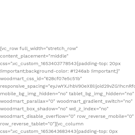
[vc_row full_width="stretch_row"
content_placement="middle"
css=".vc_custom_1653403778543{padding-top: 20px
!important;background-color: #1246ab !important;}"
woodmart_css_id="628cf07e5c51b"
responsive_spacing="eyJwYXJhbV90eXBlIjoid29vZG1hcnR
mobile_bg_img_hidden="no" tablet_bg_img_hidden="no"
woodmart_parallax="0" woodmart_gradient_switch="no"
woodmart_box_shadow="no" wd_z_index="no"
woodmart_disable_overflow="0" row_reverse_mobile="0"
row_reverse_tablet="0"][vc_column
css=".vc_custom_1653643683443{padding-top: 0px