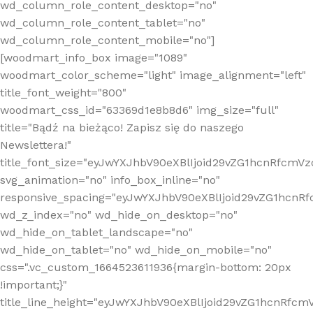
wd_column_role_content_desktop="no"
wd_column_role_content_tablet="no"
wd_column_role_content_mobile="no"]
[woodmart_info_box image="1089"
woodmart_color_scheme="light" image_alignment="left"
title_font_weight="800"
woodmart_css_id="63369d1e8b8d6" img_size="full"
title="Bądź na bieżąco! Zapisz się do naszego
Newslettera!"
title_font_size="eyJwYXJhbV90eXBlIjoid29vZG1hcnRfcm
svg_animation="no" info_box_inline="no"
responsive_spacing="eyJwYXJhbV90eXBlIjoid29vZG1hcn
wd_z_index="no" wd_hide_on_desktop="no"
wd_hide_on_tablet_landscape="no"
wd_hide_on_tablet="no" wd_hide_on_mobile="no"
css=".vc_custom_1664523611936{margin-bottom: 20px
!important;}"
title_line_height="eyJwYXJhbV90eXBlIjoid29vZG1hcnR