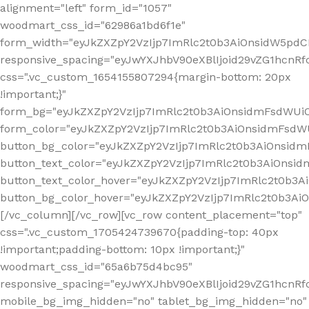
alignment="left" form_id="1057"
woodmart_css_id="62986a1bd6f1e"
form_width="eyJkZXZpY2VzIjp7ImRlc2t0b3AiOnsidW5pdCI6
responsive_spacing="eyJwYXJhbV90eXBlIjoid29vZG1hcn
css=".vc_custom_1654155807294{margin-bottom: 20px
!important;}"
form_bg="eyJkZXZpY2VzIjp7ImRlc2t0b3AiOnsidmFsdWU
form_color="eyJkZXZpY2VzIjp7ImRlc2t0b3AiOnsidmFsdWU
button_bg_color="eyJkZXZpY2VzIjp7ImRlc2t0b3AiOnsi
button_text_color="eyJkZXZpY2VzIjp7ImRlc2t0b3AiOnsid
button_text_color_hover="eyJkZXZpY2VzIjp7ImRlc2t0b3A
button_bg_color_hover="eyJkZXZpY2VzIjp7ImRlc2t0b3A
[/vc_column][/vc_row][vc_row content_placement="top"
css=".vc_custom_1705424739670{padding-top: 40px
!important;padding-bottom: 10px !important;}"
woodmart_css_id="65a6b75d4bc95"
responsive_spacing="eyJwYXJhbV90eXBlIjoid29vZG1hcn
mobile_bg_img_hidden="no" tablet_bg_img_hidden="no"