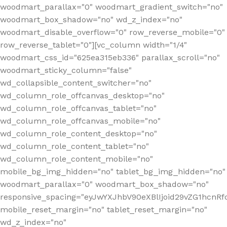
woodmart_parallax="0" woodmart_gradient_switch="no"
woodmart_box_shadow="no" wd_z_index="no"
woodmart_disable_overflow="0" row_reverse_mobile="0"
row_reverse_tablet="0"][vc_column width="1/4"
woodmart_css_id="625ea315eb336" parallax_scroll="no"
woodmart_sticky_column="false"
wd_collapsible_content_switcher="no"
wd_column_role_offcanvas_desktop="no"
wd_column_role_offcanvas_tablet="no"
wd_column_role_offcanvas_mobile="no"
wd_column_role_content_desktop="no"
wd_column_role_content_tablet="no"
wd_column_role_content_mobile="no"
mobile_bg_img_hidden="no" tablet_bg_img_hidden="no"
woodmart_parallax="0" woodmart_box_shadow="no"
responsive_spacing="eyJwYXJhbV90eXBlIjoid29vZG1hcn
mobile_reset_margin="no" tablet_reset_margin="no"
wd_z_index="no"