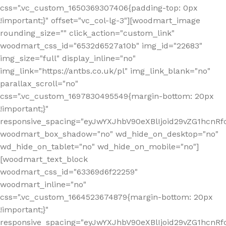
css=".vc_custom_1650369307406{padding-top: 0px
!important;}" offset="vc_col-lg-3"][woodmart_image
rounding_size="" click_action="custom_link"
woodmart_css_id="6532d6527a10b" img_id="22683"
img_size="full" display_inline="no"
img_link="https://antbs.co.uk/pl" img_link_blank="no"
parallax_scroll="no"
css=".vc_custom_1697830495549{margin-bottom: 20px
!important;}"
responsive_spacing="eyJwYXJhbV90eXBlIjoid29vZG1hcn
woodmart_box_shadow="no" wd_hide_on_desktop="no"
wd_hide_on_tablet="no" wd_hide_on_mobile="no"]
[woodmart_text_block
woodmart_css_id="63369d6f22259"
woodmart_inline="no"
css=".vc_custom_1664523674879{margin-bottom: 20px
!important;}"
responsive_spacing="eyJwYXJhbV90eXBlIjoid29vZG1hcnR