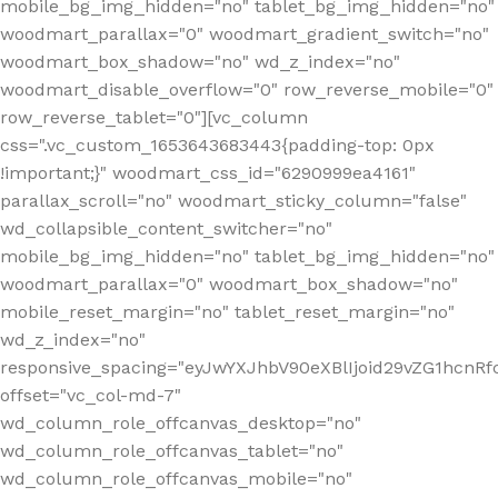
mobile_bg_img_hidden="no" tablet_bg_img_hidden="no"
woodmart_parallax="0" woodmart_gradient_switch="no"
woodmart_box_shadow="no" wd_z_index="no"
woodmart_disable_overflow="0" row_reverse_mobile="0"
row_reverse_tablet="0"][vc_column
css=".vc_custom_1653643683443{padding-top: 0px
!important;}" woodmart_css_id="6290999ea4161"
parallax_scroll="no" woodmart_sticky_column="false"
wd_collapsible_content_switcher="no"
mobile_bg_img_hidden="no" tablet_bg_img_hidden="no"
woodmart_parallax="0" woodmart_box_shadow="no"
mobile_reset_margin="no" tablet_reset_margin="no"
wd_z_index="no"
responsive_spacing="eyJwYXJhbV90eXBlIjoid29vZG1hcn
offset="vc_col-md-7"
wd_column_role_offcanvas_desktop="no"
wd_column_role_offcanvas_tablet="no"
wd_column_role_offcanvas_mobile="no"