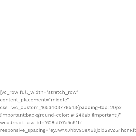
[vc_row full_width="stretch_row"
content_placement="middle"
css=".vc_custom_1653403778543{padding-top: 20px
!important;background-color: #1246ab !important;}"
woodmart_css_id="628cf07e5c51b"
responsive_spacing="eyJwYXJhbV90eXBlIjoid29vZG1hcnR