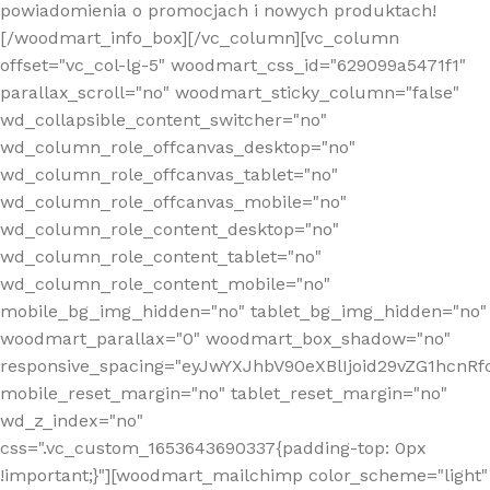
powiadomienia o promocjach i nowych produktach!
[/woodmart_info_box][/vc_column][vc_column
offset="vc_col-lg-5" woodmart_css_id="629099a5471f1"
parallax_scroll="no" woodmart_sticky_column="false"
wd_collapsible_content_switcher="no"
wd_column_role_offcanvas_desktop="no"
wd_column_role_offcanvas_tablet="no"
wd_column_role_offcanvas_mobile="no"
wd_column_role_content_desktop="no"
wd_column_role_content_tablet="no"
wd_column_role_content_mobile="no"
mobile_bg_img_hidden="no" tablet_bg_img_hidden="no"
woodmart_parallax="0" woodmart_box_shadow="no"
responsive_spacing="eyJwYXJhbV90eXBlIjoid29vZG1hcn
mobile_reset_margin="no" tablet_reset_margin="no"
wd_z_index="no"
css=".vc_custom_1653643690337{padding-top: 0px
!important;}"][woodmart_mailchimp color_scheme="light"