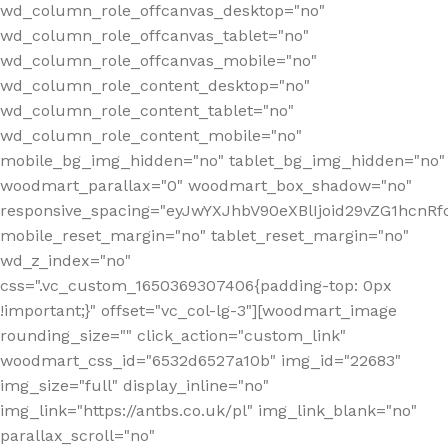
wd_column_role_offcanvas_desktop="no"
wd_column_role_offcanvas_tablet="no"
wd_column_role_offcanvas_mobile="no"
wd_column_role_content_desktop="no"
wd_column_role_content_tablet="no"
wd_column_role_content_mobile="no"
mobile_bg_img_hidden="no" tablet_bg_img_hidden="no"
woodmart_parallax="0" woodmart_box_shadow="no"
responsive_spacing="eyJwYXJhbV90eXBlIjoid29vZG1hcn
mobile_reset_margin="no" tablet_reset_margin="no"
wd_z_index="no"
css=".vc_custom_1650369307406{padding-top: 0px
!important;}" offset="vc_col-lg-3"][woodmart_image
rounding_size="" click_action="custom_link"
woodmart_css_id="6532d6527a10b" img_id="22683"
img_size="full" display_inline="no"
img_link="https://antbs.co.uk/pl" img_link_blank="no"
parallax_scroll="no"