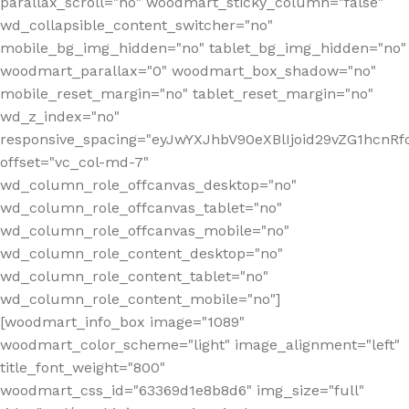
parallax_scroll="no" woodmart_sticky_column="false"
wd_collapsible_content_switcher="no"
mobile_bg_img_hidden="no" tablet_bg_img_hidden="no"
woodmart_parallax="0" woodmart_box_shadow="no"
mobile_reset_margin="no" tablet_reset_margin="no"
wd_z_index="no"
responsive_spacing="eyJwYXJhbV90eXBlIjoid29vZG1hcn
offset="vc_col-md-7"
wd_column_role_offcanvas_desktop="no"
wd_column_role_offcanvas_tablet="no"
wd_column_role_offcanvas_mobile="no"
wd_column_role_content_desktop="no"
wd_column_role_content_tablet="no"
wd_column_role_content_mobile="no"]
[woodmart_info_box image="1089"
woodmart_color_scheme="light" image_alignment="left"
title_font_weight="800"
woodmart_css_id="63369d1e8b8d6" img_size="full"