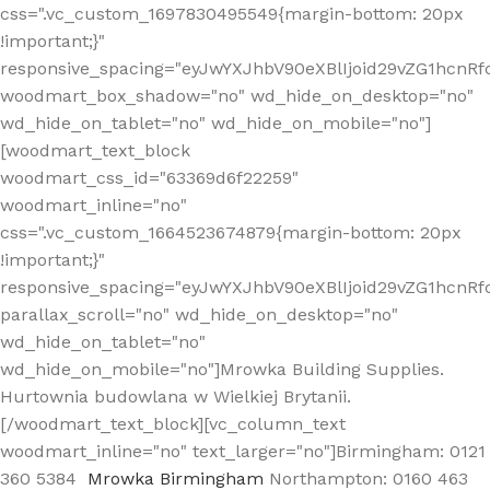
css=".vc_custom_1697830495549{margin-bottom: 20px
!important;}"
responsive_spacing="eyJwYXJhbV90eXBlIjoid29vZG1hcn
woodmart_box_shadow="no" wd_hide_on_desktop="no"
wd_hide_on_tablet="no" wd_hide_on_mobile="no"]
[woodmart_text_block
woodmart_css_id="63369d6f22259"
woodmart_inline="no"
css=".vc_custom_1664523674879{margin-bottom: 20px
!important;}"
responsive_spacing="eyJwYXJhbV90eXBlIjoid29vZG1hcnR
parallax_scroll="no" wd_hide_on_desktop="no"
wd_hide_on_tablet="no"
wd_hide_on_mobile="no"]Mrowka Building Supplies.
Hurtownia budowlana w Wielkiej Brytanii.
[/woodmart_text_block][vc_column_text
woodmart_inline="no" text_larger="no"]Birmingham: 0121
360 5384
Mrowka Birmingham
Northampton: 0160 463