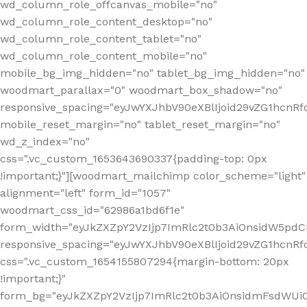
wd_column_role_offcanvas_mobile="no"
wd_column_role_content_desktop="no"
wd_column_role_content_tablet="no"
wd_column_role_content_mobile="no"
mobile_bg_img_hidden="no" tablet_bg_img_hidden="no"
woodmart_parallax="0" woodmart_box_shadow="no"
responsive_spacing="eyJwYXJhbV90eXBlIjoid29vZG1hcn
mobile_reset_margin="no" tablet_reset_margin="no"
wd_z_index="no"
css=".vc_custom_1653643690337{padding-top: 0px
!important;}"][woodmart_mailchimp color_scheme="light"
alignment="left" form_id="1057"
woodmart_css_id="62986a1bd6f1e"
form_width="eyJkZXZpY2VzIjp7ImRlc2t0b3AiOnsidW5pdCI6
responsive_spacing="eyJwYXJhbV90eXBlIjoid29vZG1hcn
css=".vc_custom_1654155807294{margin-bottom: 20px
!important;}"
form_bg="eyJkZXZpY2VzIjp7ImRlc2t0b3AiOnsidmFsdWU