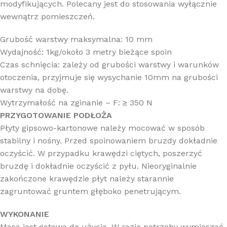
modyfikujących. Polecany jest do stosowania wyłącznie
wewnątrz pomieszczeń.
Grubość warstwy maksymalna: 10 mm
Wydajność: 1kg/około 3 metry bieżące spoin
Czas schnięcia: zależy od grubości warstwy i warunków
otoczenia, przyjmuje się wysychanie 10mm na grubości
warstwy na dobę.
Wytrzymałość na zginanie – F: ≥ 350 N
PRZYGOTOWANIE PODŁOŻA
Płyty gipsowo-kartonowe należy mocować w sposób
stabilny i nośny. Przed spoinowaniem bruzdy dokładnie
oczyścić. W przypadku krawędzi ciętych, poszerzyć
bruzdę i dokładnie oczyścić z pyłu. Nieoryginalnie
zakończone krawędzie płyt należy starannie
zagruntować gruntem głęboko penetrującym.
WYKONANIE
Masa jest gotowa do użycia. W razie potrzeby wymieszać