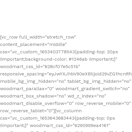
[vc_row full_width="stretch_row"
content_placement="middle"
css=".vc_custom_1653403778543{padding-top: 20px
!important;background-color: #1246ab !important;}"
woodmart_css_id="628cf07e5c51b"
responsive_spacing="eyJwYXJhbV90eXBlIjoid29vZG1hcnR
mobile_bg_img_hidden="no" tablet_bg_img_hidden="no"
woodmart_parallax="0" woodmart_gradient_switch="no"
woodmart_box_shadow="no" wd_z_index="no"
woodmart_disable_overflow="0" row_reverse_mobile="0"
row_reverse_tablet="0"][vc_column
css=".vc_custom_1653643683443{padding-top: 0px
!important;}" woodmart_css_id="6290999ea4161"