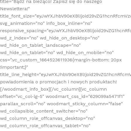
title="Bądź na bieżąco! Zapisz się do naszego
Newslettera!"
title_font_size="eyJwYXJhbV90eXBlIjoid29vZG1hcnRfcm
svg_animation="no" info_box_inline="no"
responsive_spacing="eyJwYXJhbV90eXBlIjoid29vZG1hcn
wd_z_index="no" wd_hide_on_desktop="no"
wd_hide_on_tablet_landscape="no"
wd_hide_on_tablet="no" wd_hide_on_mobile="no"
css=".vc_custom_1664523611936{margin-bottom: 20px
!important;}"
title_line_height="eyJwYXJhbV90eXBlIjoid29vZG1hcnR
powiadomienia o promocjach i nowych produktach!
[/woodmart_info_box][/vc_column][vc_column
offset="vc_col-lg-5" woodmart_css_id="629099a5471f1"
parallax_scroll="no" woodmart_sticky_column="false"
wd_collapsible_content_switcher="no"
wd_column_role_offcanvas_desktop="no"
wd_column_role_offcanvas_tablet="no"