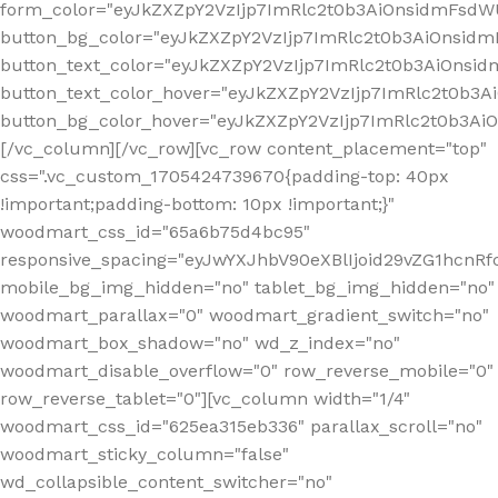
form_color="eyJkZXZpY2VzIjp7ImRlc2t0b3AiOnsidmFsdWU
button_bg_color="eyJkZXZpY2VzIjp7ImRlc2t0b3AiOnsi
button_text_color="eyJkZXZpY2VzIjp7ImRlc2t0b3AiOnsid
button_text_color_hover="eyJkZXZpY2VzIjp7ImRlc2t0b3A
button_bg_color_hover="eyJkZXZpY2VzIjp7ImRlc2t0b3A
[/vc_column][/vc_row][vc_row content_placement="top"
css=".vc_custom_1705424739670{padding-top: 40px
!important;padding-bottom: 10px !important;}"
woodmart_css_id="65a6b75d4bc95"
responsive_spacing="eyJwYXJhbV90eXBlIjoid29vZG1hcn
mobile_bg_img_hidden="no" tablet_bg_img_hidden="no"
woodmart_parallax="0" woodmart_gradient_switch="no"
woodmart_box_shadow="no" wd_z_index="no"
woodmart_disable_overflow="0" row_reverse_mobile="0"
row_reverse_tablet="0"][vc_column width="1/4"
woodmart_css_id="625ea315eb336" parallax_scroll="no"
woodmart_sticky_column="false"
wd_collapsible_content_switcher="no"