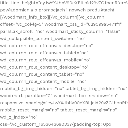
title_line_height="eyJwYXJhbV90eXBlIjoid29vZG1hcnR
powiadomienia o promocjach i nowych produktach!
[/woodmart_info_box][/vc_column][vc_column
offset="vc_col-lg-5" woodmart_css_id="629099a5471f1"
parallax_scroll="no" woodmart_sticky_column="false"
wd_collapsible_content_switcher="no"
wd_column_role_offcanvas_desktop="no"
wd_column_role_offcanvas_tablet="no"
wd_column_role_offcanvas_mobile="no"
wd_column_role_content_desktop="no"
wd_column_role_content_tablet="no"
wd_column_role_content_mobile="no"
mobile_bg_img_hidden="no" tablet_bg_img_hidden="no"
woodmart_parallax="0" woodmart_box_shadow="no"
responsive_spacing="eyJwYXJhbV90eXBlIjoid29vZG1hcn
mobile_reset_margin="no" tablet_reset_margin="no"
wd_z_index="no"
css=".vc_custom_1653643690337{padding-top: 0px