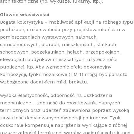
architektoniczne (np. wykusze, lukarny, itp.).
Główne właściwości
Bogata kolorystyka – możliwość aplikacji na różnego typu
podłożach, duża swoboda przy projektowaniu ścian w
pomieszczeniach wystawowych, salonach
samochodowych, biurach, mieszkaniach, klatkach
schodowych, poczekalniach, holach, przedpokojach,
elewacjach budynków mieszkalnych, użyteczności
publicznej, itp. Aby wzmocnić efekt dekoracyjny
kompozycji, tynki mozaikowe (TM 1) mogą być ponadto
wzbogacone dodatkiem miki, brokatu.
wysoka elastyczność, odporność na uszkodzenia
mechaniczne – zdolność do mostkowania naprężeń
termicznych oraz uderzeń zapewniona poprzez wysoką
zawartość dedykowanych dyspersji polimerów. Tynk
doskonale kompensuje naprężenia wynikające z różnej
rozszerzalności termicznej warstw znajdujących się pod