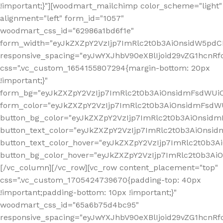
!important;}"][woodmart_mailchimp color_scheme="light"
alignment="left" form_id="1057"
woodmart_css_id="62986a1bd6f1e"
form_width="eyJkZXZpY2VzIjp7ImRlc2t0b3AiOnsidW5pdCI6
responsive_spacing="eyJwYXJhbV90eXBlIjoid29vZG1hcn
css=".vc_custom_1654155807294{margin-bottom: 20px
!important;}"
form_bg="eyJkZXZpY2VzIjp7ImRlc2t0b3AiOnsidmFsdWU
form_color="eyJkZXZpY2VzIjp7ImRlc2t0b3AiOnsidmFsdWU
button_bg_color="eyJkZXZpY2VzIjp7ImRlc2t0b3AiOnsi
button_text_color="eyJkZXZpY2VzIjp7ImRlc2t0b3AiOnsid
button_text_color_hover="eyJkZXZpY2VzIjp7ImRlc2t0b3A
button_bg_color_hover="eyJkZXZpY2VzIjp7ImRlc2t0b3A
[/vc_column][/vc_row][vc_row content_placement="top"
css=".vc_custom_1705424739670{padding-top: 40px
!important;padding-bottom: 10px !important;}"
woodmart_css_id="65a6b75d4bc95"
responsive_spacing="eyJwYXJhbV90eXBlIjoid29vZG1hcn