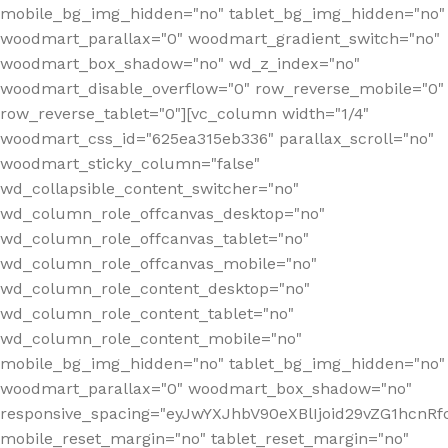
mobile_bg_img_hidden="no" tablet_bg_img_hidden="no"
woodmart_parallax="0" woodmart_gradient_switch="no"
woodmart_box_shadow="no" wd_z_index="no"
woodmart_disable_overflow="0" row_reverse_mobile="0"
row_reverse_tablet="0"][vc_column width="1/4"
woodmart_css_id="625ea315eb336" parallax_scroll="no"
woodmart_sticky_column="false"
wd_collapsible_content_switcher="no"
wd_column_role_offcanvas_desktop="no"
wd_column_role_offcanvas_tablet="no"
wd_column_role_offcanvas_mobile="no"
wd_column_role_content_desktop="no"
wd_column_role_content_tablet="no"
wd_column_role_content_mobile="no"
mobile_bg_img_hidden="no" tablet_bg_img_hidden="no"
woodmart_parallax="0" woodmart_box_shadow="no"
responsive_spacing="eyJwYXJhbV90eXBlIjoid29vZG1hcn
mobile_reset_margin="no" tablet_reset_margin="no"