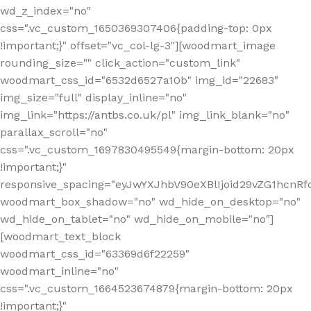
wd_z_index="no"
css=".vc_custom_1650369307406{padding-top: 0px
!important;}" offset="vc_col-lg-3"][woodmart_image
rounding_size="" click_action="custom_link"
woodmart_css_id="6532d6527a10b" img_id="22683"
img_size="full" display_inline="no"
img_link="https://antbs.co.uk/pl" img_link_blank="no"
parallax_scroll="no"
css=".vc_custom_1697830495549{margin-bottom: 20px
!important;}"
responsive_spacing="eyJwYXJhbV90eXBlIjoid29vZG1hcn
woodmart_box_shadow="no" wd_hide_on_desktop="no"
wd_hide_on_tablet="no" wd_hide_on_mobile="no"]
[woodmart_text_block
woodmart_css_id="63369d6f22259"
woodmart_inline="no"
css=".vc_custom_1664523674879{margin-bottom: 20px
!important;}"