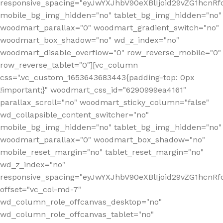
responsive_spacing="eyJwYXJhbV90eXBlIjoid29vZG1hcnR
mobile_bg_img_hidden="no" tablet_bg_img_hidden="no"
woodmart_parallax="0" woodmart_gradient_switch="no"
woodmart_box_shadow="no" wd_z_index="no"
woodmart_disable_overflow="0" row_reverse_mobile="0"
row_reverse_tablet="0"][vc_column
css=".vc_custom_1653643683443{padding-top: 0px
!important;}" woodmart_css_id="6290999ea4161"
parallax_scroll="no" woodmart_sticky_column="false"
wd_collapsible_content_switcher="no"
mobile_bg_img_hidden="no" tablet_bg_img_hidden="no"
woodmart_parallax="0" woodmart_box_shadow="no"
mobile_reset_margin="no" tablet_reset_margin="no"
wd_z_index="no"
responsive_spacing="eyJwYXJhbV90eXBlIjoid29vZG1hcn
offset="vc_col-md-7"
wd_column_role_offcanvas_desktop="no"
wd_column_role_offcanvas_tablet="no"