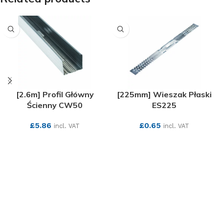
[2.6m] Profil Główny
[225mm] Wieszak Płaski
Ścienny CW50
ES225
£
5.86
£
0.65
incl. VAT
incl. VAT
SEE MORE
SEE MORE