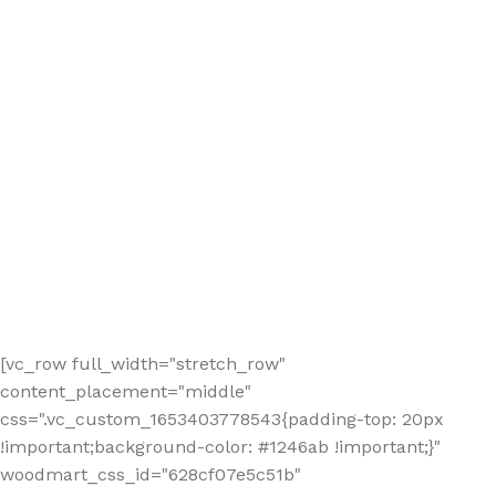
[vc_row full_width="stretch_row"
content_placement="middle"
css=".vc_custom_1653403778543{padding-top: 20px
!important;background-color: #1246ab !important;}"
woodmart_css_id="628cf07e5c51b"