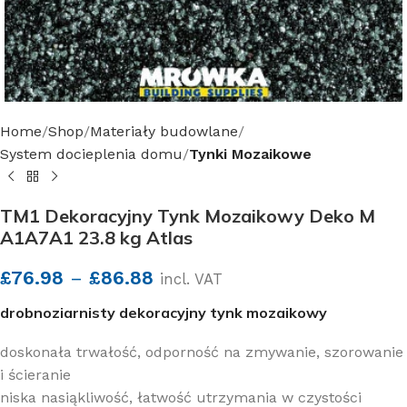
Home
Shop
Materiały budowlane
System docieplenia domu
Tynki Mozaikowe
TM1 Dekoracyjny Tynk Mozaikowy Deko M
A1A7A1 23.8 kg Atlas
£
76.98
–
£
86.88
incl. VAT
drobnoziarnisty dekoracyjny tynk mozaikowy
doskonała trwałość, odporność na zmywanie, szorowanie
i ścieranie
niska nasiąkliwość, łatwość utrzymania w czystości