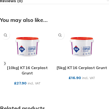
Reviews (0)
You may also like…
[10kg] KT16 Cerplast
[5kg] KT16 Cerplast Grunt
Grunt
£
16.90
incl. VAT
£
27.90
incl. VAT
SEE MORE
SEE MORE
Related products