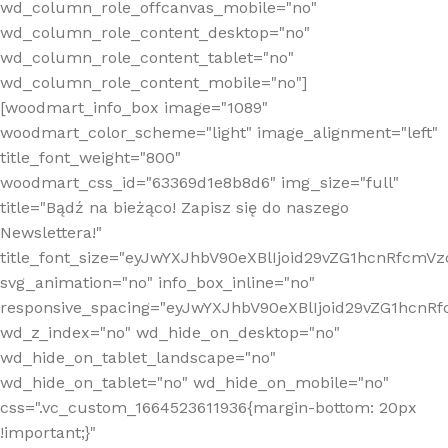
wd_column_role_offcanvas_mobile="no"
wd_column_role_content_desktop="no"
wd_column_role_content_tablet="no"
wd_column_role_content_mobile="no"]
[woodmart_info_box image="1089"
woodmart_color_scheme="light" image_alignment="left"
title_font_weight="800"
woodmart_css_id="63369d1e8b8d6" img_size="full"
title="Bądź na bieżąco! Zapisz się do naszego
Newslettera!"
title_font_size="eyJwYXJhbV90eXBlIjoid29vZG1hcnRfcm
svg_animation="no" info_box_inline="no"
responsive_spacing="eyJwYXJhbV90eXBlIjoid29vZG1hcn
wd_z_index="no" wd_hide_on_desktop="no"
wd_hide_on_tablet_landscape="no"
wd_hide_on_tablet="no" wd_hide_on_mobile="no"
css=".vc_custom_1664523611936{margin-bottom: 20px
!important;}"