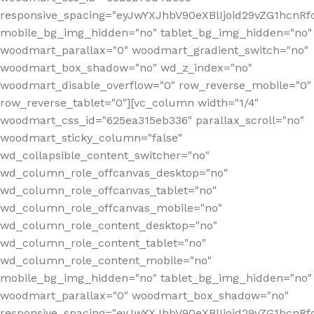
responsive_spacing="eyJwYXJhbV90eXBlIjoid29vZG1hcn
mobile_bg_img_hidden="no" tablet_bg_img_hidden="no"
woodmart_parallax="0" woodmart_gradient_switch="no"
woodmart_box_shadow="no" wd_z_index="no"
woodmart_disable_overflow="0" row_reverse_mobile="0"
row_reverse_tablet="0"][vc_column width="1/4"
woodmart_css_id="625ea315eb336" parallax_scroll="no"
woodmart_sticky_column="false"
wd_collapsible_content_switcher="no"
wd_column_role_offcanvas_desktop="no"
wd_column_role_offcanvas_tablet="no"
wd_column_role_offcanvas_mobile="no"
wd_column_role_content_desktop="no"
wd_column_role_content_tablet="no"
wd_column_role_content_mobile="no"
mobile_bg_img_hidden="no" tablet_bg_img_hidden="no"
woodmart_parallax="0" woodmart_box_shadow="no"
responsive_spacing="eyJwYXJhbV90eXBlIjoid29vZG1hcn