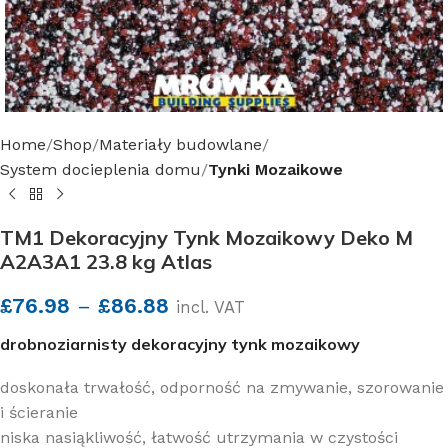
Home
Shop
Materiały budowlane
System docieplenia domu
Tynki Mozaikowe
TM1 Dekoracyjny Tynk Mozaikowy Deko M
A2A3A1 23.8 kg Atlas
£
76.98
–
£
86.88
incl. VAT
drobnoziarnisty dekoracyjny tynk mozaikowy
doskonała trwałość, odporność na zmywanie, szorowanie
i ścieranie
niska nasiąkliwość, łatwość utrzymania w czystości