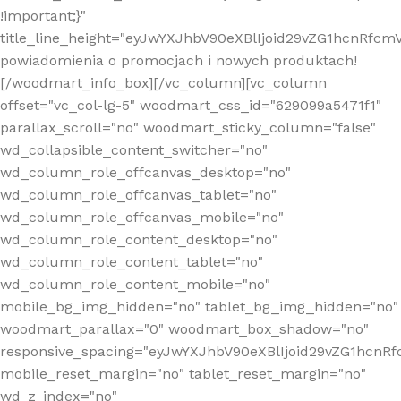
!important;}"
title_line_height="eyJwYXJhbV90eXBlIjoid29vZG1hcnR
powiadomienia o promocjach i nowych produktach!
[/woodmart_info_box][/vc_column][vc_column
offset="vc_col-lg-5" woodmart_css_id="629099a5471f1"
parallax_scroll="no" woodmart_sticky_column="false"
wd_collapsible_content_switcher="no"
wd_column_role_offcanvas_desktop="no"
wd_column_role_offcanvas_tablet="no"
wd_column_role_offcanvas_mobile="no"
wd_column_role_content_desktop="no"
wd_column_role_content_tablet="no"
wd_column_role_content_mobile="no"
mobile_bg_img_hidden="no" tablet_bg_img_hidden="no"
woodmart_parallax="0" woodmart_box_shadow="no"
responsive_spacing="eyJwYXJhbV90eXBlIjoid29vZG1hcn
mobile_reset_margin="no" tablet_reset_margin="no"
wd_z_index="no"