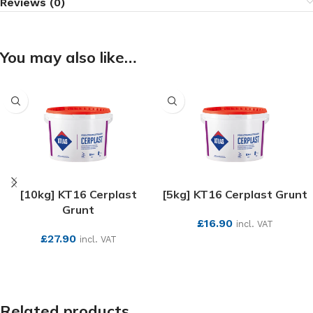
Reviews (0)
You may also like…
[10kg] KT16 Cerplast
[5kg] KT16 Cerplast Grunt
Grunt
£
16.90
incl. VAT
£
27.90
incl. VAT
SEE MORE
SEE MORE
Related products