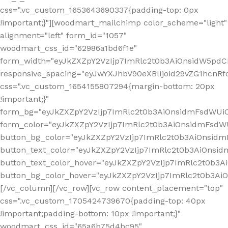
css=".vc_custom_1653643690337{padding-top: 0px
!important;}"][woodmart_mailchimp color_scheme="light"
alignment="left" form_id="1057"
woodmart_css_id="62986a1bd6f1e"
form_width="eyJkZXZpY2VzIjp7ImRlc2t0b3AiOnsidW5pdCI6
responsive_spacing="eyJwYXJhbV90eXBlIjoid29vZG1hcn
css=".vc_custom_1654155807294{margin-bottom: 20px
!important;}"
form_bg="eyJkZXZpY2VzIjp7ImRlc2t0b3AiOnsidmFsdWU
form_color="eyJkZXZpY2VzIjp7ImRlc2t0b3AiOnsidmFsdWU
button_bg_color="eyJkZXZpY2VzIjp7ImRlc2t0b3AiOnsi
button_text_color="eyJkZXZpY2VzIjp7ImRlc2t0b3AiOnsid
button_text_color_hover="eyJkZXZpY2VzIjp7ImRlc2t0b3A
button_bg_color_hover="eyJkZXZpY2VzIjp7ImRlc2t0b3A
[/vc_column][/vc_row][vc_row content_placement="top"
css=".vc_custom_1705424739670{padding-top: 40px
!important;padding-bottom: 10px !important;}"
woodmart_css_id="65a6b75d4bc95"