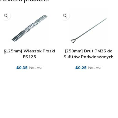
[125mm] Wieszak Płaski
[250mm] Drut PM25 do
ES125
Sufitów Podwieszanych
£
0.35
£
0.25
incl. VAT
incl. VAT
SEE MORE
SEE MORE