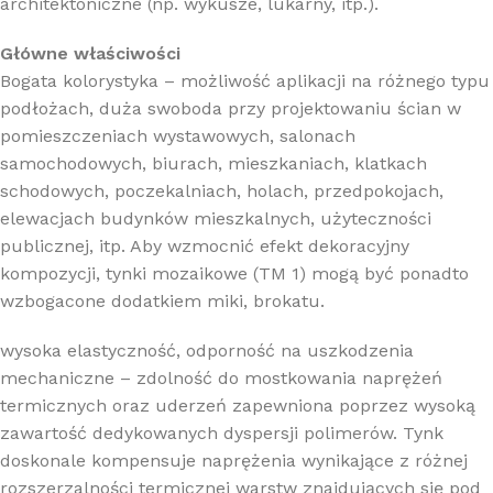
architektoniczne (np. wykusze, lukarny, itp.).
Główne właściwości
Bogata kolorystyka – możliwość aplikacji na różnego typu
podłożach, duża swoboda przy projektowaniu ścian w
pomieszczeniach wystawowych, salonach
samochodowych, biurach, mieszkaniach, klatkach
schodowych, poczekalniach, holach, przedpokojach,
elewacjach budynków mieszkalnych, użyteczności
publicznej, itp. Aby wzmocnić efekt dekoracyjny
kompozycji, tynki mozaikowe (TM 1) mogą być ponadto
wzbogacone dodatkiem miki, brokatu.
wysoka elastyczność, odporność na uszkodzenia
mechaniczne – zdolność do mostkowania naprężeń
termicznych oraz uderzeń zapewniona poprzez wysoką
zawartość dedykowanych dyspersji polimerów. Tynk
doskonale kompensuje naprężenia wynikające z różnej
rozszerzalności termicznej warstw znajdujących się pod