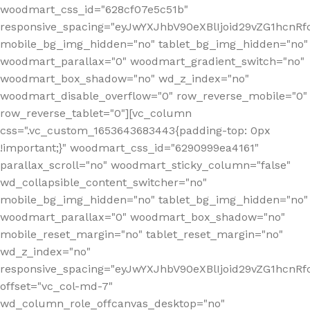
woodmart_css_id="628cf07e5c51b"
responsive_spacing="eyJwYXJhbV90eXBlIjoid29vZG1hcnR
mobile_bg_img_hidden="no" tablet_bg_img_hidden="no"
woodmart_parallax="0" woodmart_gradient_switch="no"
woodmart_box_shadow="no" wd_z_index="no"
woodmart_disable_overflow="0" row_reverse_mobile="0"
row_reverse_tablet="0"][vc_column
css=".vc_custom_1653643683443{padding-top: 0px
!important;}" woodmart_css_id="6290999ea4161"
parallax_scroll="no" woodmart_sticky_column="false"
wd_collapsible_content_switcher="no"
mobile_bg_img_hidden="no" tablet_bg_img_hidden="no"
woodmart_parallax="0" woodmart_box_shadow="no"
mobile_reset_margin="no" tablet_reset_margin="no"
wd_z_index="no"
responsive_spacing="eyJwYXJhbV90eXBlIjoid29vZG1hcn
offset="vc_col-md-7"
wd_column_role_offcanvas_desktop="no"