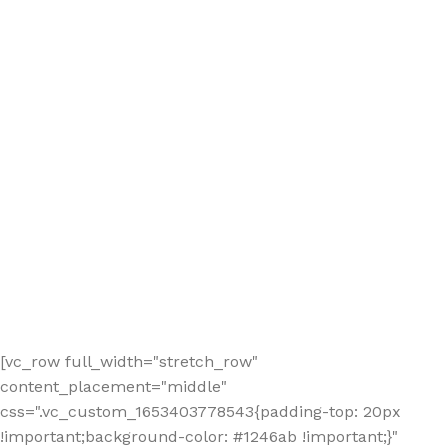
[vc_row full_width="stretch_row"
content_placement="middle"
css=".vc_custom_1653403778543{padding-top: 20px
!important;background-color: #1246ab !important;}"