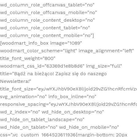
wd_column_role_offcanvas_tablet="no"
wd_column_role_offcanvas_mobile="no"
wd_column_role_content_desktop="no"
wd_column_role_content_tablet="no"
wd_column_role_content_mobile="no"]
[woodmart_info_box image="1089"
woodmart_color_scheme="light" image_alignment="left"
title_font_weight="800"
woodmart_css_id="63369d1e8b8d6" img_size="full"
title="Bądź na bieżąco! Zapisz się do naszego
Newslettera!"
title_font_size="eyJwYXJhbV90eXBlIjoid29vZG1hcnRfcm
svg_animation="no" info_box_inline="no"
responsive_spacing="eyJwYXJhbV90eXBlIjoid29vZG1hcn
wd_z_index="no" wd_hide_on_desktop="no"
wd_hide_on_tablet_landscape="no"
wd_hide_on_tablet="no" wd_hide_on_mobile="no"
css=".vc_custom_1664523611936{margin-bottom: 20px