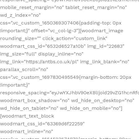
mobile_reset_margin="no" tablet_reset_margin="no"
wd_z_index="no"
css=".vc_custom_1650369307406{padding-top: 0px
!important;}" offset="vc_col-lg-3"][woodmart_image
rounding_size="" click_action="custom_link"
woodmart_css_id="6532d6527a10b" img_id="22683"
img_size="full" display_inline="no"
img_link="https://antbs.co.uk/pl" img_link_blank="no"
parallax_scroll="no"
css=".vc_custom_1697830495549{margin-bottom: 20px
!important;}"
responsive_spacing="eyJwYXJhbV90eXBlIjoid29vZG1hcn
woodmart_box_shadow="no" wd_hide_on_desktop="no"
wd_hide_on_tablet="no" wd_hide_on_mobile="no"]
[woodmart_text_block
woodmart_css_id="63369d6f22259"
woodmart_inline="no"