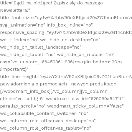
title="Bądź na bieżąco! Zapisz się do naszego
Newslettera!"
title_font_size="eyJwYXJhbV90eXBlIjoid29vZG1hcnRfcm
svg_animation="no" info_box_inline="no"
responsive_spacing="eyJwYXJhbV90eXBlIjoid29vZG1hcn
wd_z_index="no" wd_hide_on_desktop="no"
wd_hide_on_tablet_landscape="no"
wd_hide_on_tablet="no" wd_hide_on_mobile="no"
css=".vc_custom_1664523611936{margin-bottom: 20px
!important;}"
title_line_height="eyJwYXJhbV90eXBlIjoid29vZG1hcnR
powiadomienia o promocjach i nowych produktach!
[/woodmart_info_box][/vc_column][vc_column
offset="vc_col-lg-5" woodmart_css_id="629099a5471f1"
parallax_scroll="no" woodmart_sticky_column="false"
wd_collapsible_content_switcher="no"
wd_column_role_offcanvas_desktop="no"
wd_column_role_offcanvas_tablet="no"