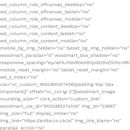
wd_column_role_offcanvas_desktop="no"
wd_column_role_offcanvas_tablet="no"
wd_column_role_offcanvas_mobile="no"
wd_column_role_content_desktop="no"
wd_column_role_content_tablet="no"
wd_column_role_content_mobile="no"
mobile_bg_img_hidden="no" tablet_bg_img_hidden="no"
woodmart_parallax="0" woodmart_box_shadow="no"
responsive_spacing="eyJwYXJhbV90eXBlIjoid29vZG1hcn
mobile_reset_margin="no" tablet_reset_margin="no"
wd_z_index="no"
css=".vc_custom_1650369307406{padding-top: 0px
!important;}" offset="vc_col-lg-3"][woodmart_image
rounding_size="" click_action="custom_link"
woodmart_css_id="6532d6527a10b" img_id="22683"
img_size="full" display_inline="no"
img_link="https://antbs.co.uk/pl" img_link_blank="no"
parallax_scroll="no"