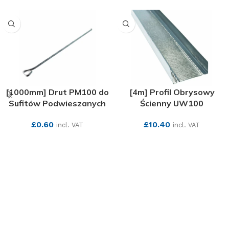
[1000mm] Drut PM100 do
[4m] Profil Obrysowy
Sufitów Podwieszanych
Ścienny UW100
£
0.60
£
10.40
incl. VAT
incl. VAT
SEE MORE
SEE MORE