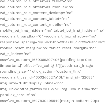
wd_column_role_offcanvas_tablet="no"
wd_column_role_offcanvas_mobile="no"
wd_column_role_content_desktop="no"
wd_column_role_content_tablet="no"
wd_column_role_content_mobile="no"
mobile_bg_img_hidden="no" tablet_bg_img_hidden="no"
woodmart_parallax="0" woodmart_box_shadow="no"
responsive_spacing="eyJwYXJhbV90eXBlIjoid29vZG1hcn
mobile_reset_margin="no" tablet_reset_margin="no"
wd_z_index="no"
css=".vc_custom_1650369307406{padding-top: 0px
!important;}" offset="vc_col-lg-3"][woodmart_image
rounding_size="" click_action="custom_link"
woodmart_css_id="6532d6527a10b" img_id="22683"
img_size="full" display_inline="no"
img_link="https://antbs.co.uk/pl" img_link_blank="no"
parallax_scroll="no"
css=".vc_custom_1697830495549{margin-bottom: 20px