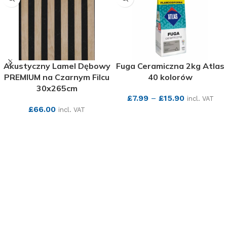
Akustyczny Lamel Dębowy
Fuga Ceramiczna 2kg Atlas
PREMIUM na Czarnym Filcu
40 kolorów
30x265cm
£
7.99
–
£
15.90
incl. VAT
£
66.00
incl. VAT
SEE MORE
SEE MORE