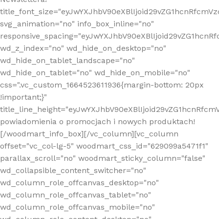
title_font_size="eyJwYXJhbV90eXBlIjoid29vZG1hcnRfcm
svg_animation="no" info_box_inline="no"
responsive_spacing="eyJwYXJhbV90eXBlIjoid29vZG1hcn
wd_z_index="no" wd_hide_on_desktop="no"
wd_hide_on_tablet_landscape="no"
wd_hide_on_tablet="no" wd_hide_on_mobile="no"
css=".vc_custom_1664523611936{margin-bottom: 20px
!important;}"
title_line_height="eyJwYXJhbV90eXBlIjoid29vZG1hcnR
powiadomienia o promocjach i nowych produktach!
[/woodmart_info_box][/vc_column][vc_column
offset="vc_col-lg-5" woodmart_css_id="629099a5471f1"
parallax_scroll="no" woodmart_sticky_column="false"
wd_collapsible_content_switcher="no"
wd_column_role_offcanvas_desktop="no"
wd_column_role_offcanvas_tablet="no"
wd_column_role_offcanvas_mobile="no"