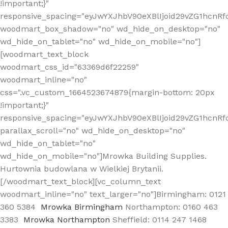
!important;}"
responsive_spacing="eyJwYXJhbV90eXBlIjoid29vZG1hcn
woodmart_box_shadow="no" wd_hide_on_desktop="no"
wd_hide_on_tablet="no" wd_hide_on_mobile="no"]
[woodmart_text_block
woodmart_css_id="63369d6f22259"
woodmart_inline="no"
css=".vc_custom_1664523674879{margin-bottom: 20px
!important;}"
responsive_spacing="eyJwYXJhbV90eXBlIjoid29vZG1hcnR
parallax_scroll="no" wd_hide_on_desktop="no"
wd_hide_on_tablet="no"
wd_hide_on_mobile="no"]Mrowka Building Supplies.
Hurtownia budowlana w Wielkiej Brytanii.
[/woodmart_text_block][vc_column_text
woodmart_inline="no" text_larger="no"]Birmingham: 0121
360 5384
Mrowka Birmingham
Northampton: 0160 463
3383
Mrowka Northampton
Sheffield: 0114 247 1468