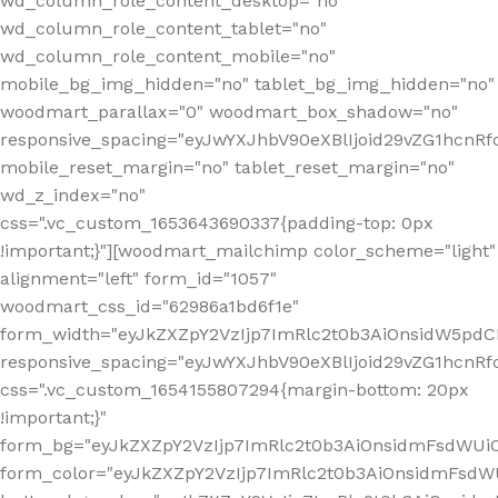
wd_column_role_content_desktop="no"
wd_column_role_content_tablet="no"
wd_column_role_content_mobile="no"
mobile_bg_img_hidden="no" tablet_bg_img_hidden="no"
woodmart_parallax="0" woodmart_box_shadow="no"
responsive_spacing="eyJwYXJhbV90eXBlIjoid29vZG1hcn
mobile_reset_margin="no" tablet_reset_margin="no"
wd_z_index="no"
css=".vc_custom_1653643690337{padding-top: 0px
!important;}"][woodmart_mailchimp color_scheme="light"
alignment="left" form_id="1057"
woodmart_css_id="62986a1bd6f1e"
form_width="eyJkZXZpY2VzIjp7ImRlc2t0b3AiOnsidW5pdCI6
responsive_spacing="eyJwYXJhbV90eXBlIjoid29vZG1hcn
css=".vc_custom_1654155807294{margin-bottom: 20px
!important;}"
form_bg="eyJkZXZpY2VzIjp7ImRlc2t0b3AiOnsidmFsdWU
form_color="eyJkZXZpY2VzIjp7ImRlc2t0b3AiOnsidmFsdWU