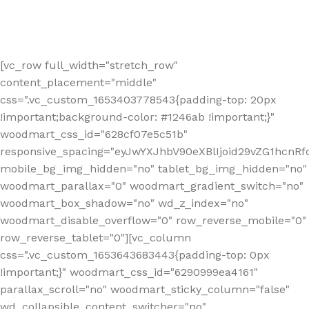
[vc_row full_width="stretch_row"
content_placement="middle"
css=".vc_custom_1653403778543{padding-top: 20px
!important;background-color: #1246ab !important;}"
woodmart_css_id="628cf07e5c51b"
responsive_spacing="eyJwYXJhbV90eXBlIjoid29vZG1hcnR
mobile_bg_img_hidden="no" tablet_bg_img_hidden="no"
woodmart_parallax="0" woodmart_gradient_switch="no"
woodmart_box_shadow="no" wd_z_index="no"
woodmart_disable_overflow="0" row_reverse_mobile="0"
row_reverse_tablet="0"][vc_column
css=".vc_custom_1653643683443{padding-top: 0px
!important;}" woodmart_css_id="6290999ea4161"
parallax_scroll="no" woodmart_sticky_column="false"
wd_collapsible_content_switcher="no"