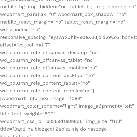
mobile_bg_img_hidden="no" tablet_bg_img_hidden="no"
woodmart_parallax="0" woodmart_box_shadow="no"
mobile_reset_margin="no" tablet_reset_margin="no"
wd_z_index="no"
responsive_spacing="eyJwYXJhbV90eXBlIjoid29vZG1hcn
offset="vc_col-md-7"
wd_column_role_offcanvas_desktop="no"
wd_column_role_offcanvas_tablet="no"
wd_column_role_offcanvas_mobile="no"
wd_column_role_content_desktop="no"
wd_column_role_content_tablet="no"
wd_column_role_content_mobile="no"]
[woodmart_info_box image="1089"
woodmart_color_scheme="light" image_alignment="left"
title_font_weight="800"
woodmart_css_id="63369d1e8b8d6" img_size="full"
title="Bądź na bieżąco! Zapisz się do naszego
Newslettera!"