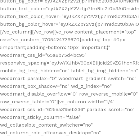
button_bg_color="eyJkZXZpY2VzIjp7ImRlc2t0b3AiOnsi
button_text_color="eyJkZXZpY2VzIjp7ImRlc2t0b3AiOnsid
button_text_color_hover="eyJkZXZpY2VzIjp7ImRlc2t0b3A
button_bg_color_hover="eyJkZXZpY2VzIjp7ImRlc2t0b3A
[/vc_column][/vc_row][vc_row content_placement="top"
css=".vc_custom_1705424739670{padding-top: 40px
!important;padding-bottom: 10px !important;}"
woodmart_css_id="65a6b75d4bc95"
responsive_spacing="eyJwYXJhbV90eXBlIjoid29vZG1hcn
mobile_bg_img_hidden="no" tablet_bg_img_hidden="no"
woodmart_parallax="0" woodmart_gradient_switch="no"
woodmart_box_shadow="no" wd_z_index="no"
woodmart_disable_overflow="0" row_reverse_mobile="0"
row_reverse_tablet="0"][vc_column width="1/4"
woodmart_css_id="625ea315eb336" parallax_scroll="no"
woodmart_sticky_column="false"
wd_collapsible_content_switcher="no"
wd_column_role_offcanvas_desktop="no"