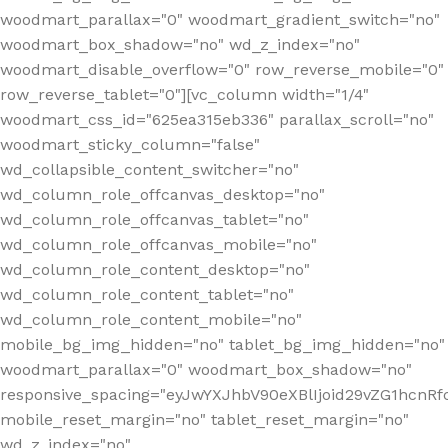
woodmart_parallax="0" woodmart_gradient_switch="no"
woodmart_box_shadow="no" wd_z_index="no"
woodmart_disable_overflow="0" row_reverse_mobile="0"
row_reverse_tablet="0"][vc_column width="1/4"
woodmart_css_id="625ea315eb336" parallax_scroll="no"
woodmart_sticky_column="false"
wd_collapsible_content_switcher="no"
wd_column_role_offcanvas_desktop="no"
wd_column_role_offcanvas_tablet="no"
wd_column_role_offcanvas_mobile="no"
wd_column_role_content_desktop="no"
wd_column_role_content_tablet="no"
wd_column_role_content_mobile="no"
mobile_bg_img_hidden="no" tablet_bg_img_hidden="no"
woodmart_parallax="0" woodmart_box_shadow="no"
responsive_spacing="eyJwYXJhbV90eXBlIjoid29vZG1hcn
mobile_reset_margin="no" tablet_reset_margin="no"
wd_z_index="no"