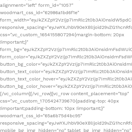
alignment="left" form_id="1057"
woodmart_css_id="62986a1bd6f1e"
form_width="eyJkZXZpY2VzIjp7ImRlc2t0b3AiOnsidW5pdCI6
responsive_spacing="eyJwYXJhbV90eXBlIjoid29vZG1hcn
css=".vc_custom_1654155807294{margin-bottom: 20px
!important;}"
form_bg="eyJkZXZpY2VzIjp7ImRlc2t0b3AiOnsidmFsdWU
form_color="eyJkZXZpY2VzIjp7ImRlc2t0b3AiOnsidmFsdWU
button_bg_color="eyJkZXZpY2VzIjp7ImRlc2t0b3AiOnsi
button_text_color="eyJkZXZpY2VzIjp7ImRlc2t0b3AiOnsid
button_text_color_hover="eyJkZXZpY2VzIjp7ImRlc2t0b3A
button_bg_color_hover="eyJkZXZpY2VzIjp7ImRlc2t0b3A
[/vc_column][/vc_row][vc_row content_placement="top"
css=".vc_custom_1705424739670{padding-top: 40px
!important;padding-bottom: 10px !important;}"
woodmart_css_id="65a6b75d4bc95"
responsive_spacing="eyJwYXJhbV90eXBlIjoid29vZG1hcn
mobile_bg_img_hidden="no" tablet_bg_img_hidden="no"