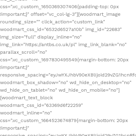
css=".vc_custom_1650369307406{padding-top: 0px
!important;}" offset="vc_col-lg-3"][woodmart_image
rounding_size="" click_action="custom_link"
woodmart_css_id="6532d6527a10b" img_id="22683"
img_size="full" display_inline="no"
img_link="https://antbs.co.uk/pl" img_link_blank="no"
parallax_scroll="no"
css=".vc_custom_1697830495549{margin-bottom: 20px
!important;}"
responsive_spacing="eyJwYXJhbV90eXBlIjoid29vZG1hcn
woodmart_box_shadow="no" wd_hide_on_desktop="no"
wd_hide_on_tablet="no" wd_hide_on_mobile="no"]
[woodmart_text_block
woodmart_css_id="63369d6f22259"
woodmart_inline="no"
css=".vc_custom_1664523674879{margin-bottom: 20px
!important;}"
responsive_spacing="eyJwYXJhbV90eXBlIjoid29vZG1hcnR