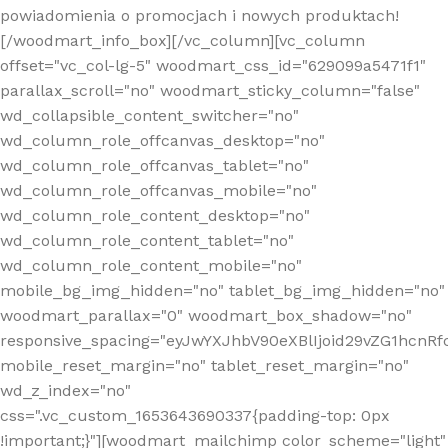
powiadomienia o promocjach i nowych produktach!
[/woodmart_info_box][/vc_column][vc_column
offset="vc_col-lg-5" woodmart_css_id="629099a5471f1"
parallax_scroll="no" woodmart_sticky_column="false"
wd_collapsible_content_switcher="no"
wd_column_role_offcanvas_desktop="no"
wd_column_role_offcanvas_tablet="no"
wd_column_role_offcanvas_mobile="no"
wd_column_role_content_desktop="no"
wd_column_role_content_tablet="no"
wd_column_role_content_mobile="no"
mobile_bg_img_hidden="no" tablet_bg_img_hidden="no"
woodmart_parallax="0" woodmart_box_shadow="no"
responsive_spacing="eyJwYXJhbV90eXBlIjoid29vZG1hcn
mobile_reset_margin="no" tablet_reset_margin="no"
wd_z_index="no"
css=".vc_custom_1653643690337{padding-top: 0px
!important;}"][woodmart_mailchimp color_scheme="light"