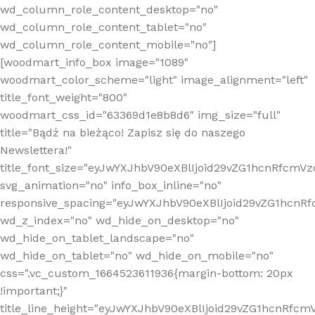
wd_column_role_content_desktop="no"
wd_column_role_content_tablet="no"
wd_column_role_content_mobile="no"]
[woodmart_info_box image="1089"
woodmart_color_scheme="light" image_alignment="left"
title_font_weight="800"
woodmart_css_id="63369d1e8b8d6" img_size="full"
title="Bądź na bieżąco! Zapisz się do naszego
Newslettera!"
title_font_size="eyJwYXJhbV90eXBlIjoid29vZG1hcnRfcm
svg_animation="no" info_box_inline="no"
responsive_spacing="eyJwYXJhbV90eXBlIjoid29vZG1hcn
wd_z_index="no" wd_hide_on_desktop="no"
wd_hide_on_tablet_landscape="no"
wd_hide_on_tablet="no" wd_hide_on_mobile="no"
css=".vc_custom_1664523611936{margin-bottom: 20px
!important;}"
title_line_height="eyJwYXJhbV90eXBlIjoid29vZG1hcnR