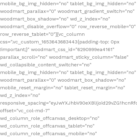
mobile_bg_img_hidden="no" tablet_bg_img_hidden="no"
woodmart_parallax="0" woodmart_gradient_switch="no"
woodmart_box_shadow="no" wd_z_index="no"
woodmart_disable_overflow="0" row_reverse_mobile="0"
row_reverse_tablet="0"][vc_column
css=".vc_custom_1653643683443{padding-top: 0px
!important;}" woodmart_css_id="6290999ea4161"
parallax_scroll="no" woodmart_sticky_column="false"
wd_collapsible_content_switcher="no"
mobile_bg_img_hidden="no" tablet_bg_img_hidden="no"
woodmart_parallax="0" woodmart_box_shadow="no"
mobile_reset_margin="no" tablet_reset_margin="no"
wd_z_index="no"
responsive_spacing="eyJwYXJhbV90eXBlIjoid29vZG1hcn
offset="vc_col-md-7"
wd_column_role_offcanvas_desktop="no"
wd_column_role_offcanvas_tablet="no"
wd_column_role_offcanvas_mobile="no"