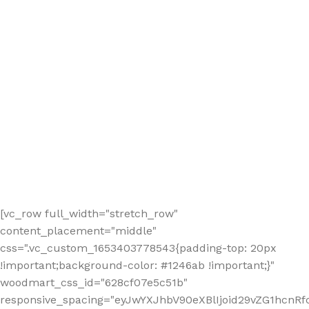
[vc_row full_width="stretch_row"
content_placement="middle"
css=".vc_custom_1653403778543{padding-top: 20px
!important;background-color: #1246ab !important;}"
woodmart_css_id="628cf07e5c51b"
responsive_spacing="eyJwYXJhbV90eXBlIjoid29vZG1hcnR