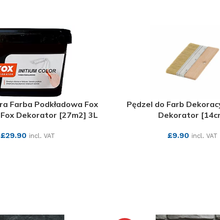
ara Farba Podkładowa Fox
Pędzel do Farb Dekorac
Fox Dekorator [27m2] 3L
Dekorator [14c
£
29.90
£
9.90
incl. VAT
incl. VAT
SEE MORE
SEE MORE