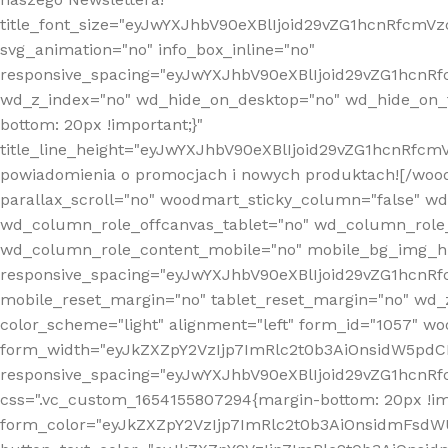
title_font_size="eyJwYXJhbV90eXBlIjoid29vZG1hcnRfcm
svg_animation="no" info_box_inline="no"
responsive_spacing="eyJwYXJhbV90eXBlIjoid29vZG1hcn
wd_z_index="no" wd_hide_on_desktop="no" wd_hide_on_t
bottom: 20px !important;}"
title_line_height="eyJwYXJhbV90eXBlIjoid29vZG1hcnR
powiadomienia o promocjach i nowych produktach![/wood
parallax_scroll="no" woodmart_sticky_column="false" w
wd_column_role_offcanvas_tablet="no" wd_column_role
wd_column_role_content_mobile="no" mobile_bg_img_h
responsive_spacing="eyJwYXJhbV90eXBlIjoid29vZG1hcn
mobile_reset_margin="no" tablet_reset_margin="no" wd_
color_scheme="light" alignment="left" form_id="1057" w
form_width="eyJkZXZpY2VzIjp7ImRlc2t0b3AiOnsidW5pdCI6
responsive_spacing="eyJwYXJhbV90eXBlIjoid29vZG1hcn
css=".vc_custom_1654155807294{margin-bottom: 20px !
form_color="eyJkZXZpY2VzIjp7ImRlc2t0b3AiOnsidmFsdW