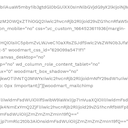
jpbIiAuaW5mby1ib3gtdGl0bGUiXX0sInNlbGVjdG9yX2lkIjoiN
zM2OWQxZThiOGQ2Iiwic2hvcnRjb2RlIjoid29vZG1hcnRfaW5
on_mobile="no" css=".vc_custom_1664523611936{margin-
lnaHQiOlsiIC5pbmZvLWJveC10aXRsZSJdfSwic2VsZWN0b3Jf
g-5" woodmart_css_id="629099a5471f1"
canvas_desktop="no"
p="no" wd_column_role_content_tablet="no"
lax="0" woodmart_box_shadow="no"
MjkwOTlhNTQ3MWYxIiwic2hvcnRjb2RlIjoidmNfY29sdW1uIi
: 0px !important;}"][woodmart_mailchimp
iwidmFsdWUiOiIifSwibW9iaWxlIjp7InVuaXQiOiIlIiwidmFsdW
Mjk4NmExYmQ2ZjFlIiwic2hvcnRjb2RlIjoid29vZG1hcnRfbWF
nsidmFsdWUiOiIjZmZmZmZmIn19fQ=="
VzIjp7ImRlc2t0b3AiOnsidmFsdWUiOiIjZmZmZmZmIn19fQ=="