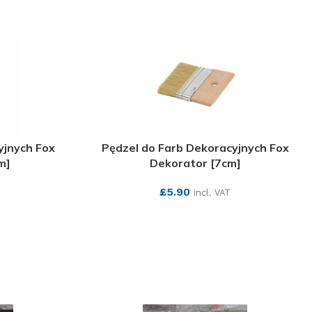
yjnych Fox
Pędzel do Farb Dekoracyjnych Fox
m]
Dekorator [7cm]
£
5.90
incl. VAT
SEE MORE