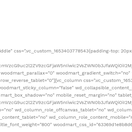
ddle" css=".vc_custom_1653403778543{padding-top: 20px 
fcmVzcG9uc2l2ZV9zcGFjaW5nIiwic2VsZWN0b3JfaWQiOiI2Mj
 woodmart_parallax="0" woodmart_gradient_switch="no
row_reverse_tablet="0"][vc_column css=".vc_custom_1653
woodmart_sticky_column="false" wd_collapsible_content
mart_box_shadow="no" mobile_reset_margin="no" tablet
RfcmVzcG9uc2l2ZV9zcGFjaW5nIiwic2VsZWN0b3JfaWQiOiI2
p="no" wd_column_role_offcanvas_tablet="no" wd_colum
content_tablet="no" wd_column_role_content_mobile="n
tle_font_weight="800" woodmart_css_id="63369d1e8b8d6" i