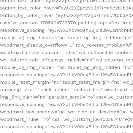
button_text_color="eyJkZXZpY2VzIjp7ImRlc2t0b3AiOnsid
button_text_color_hover="eyJkZXZpY2VzIjp7ImRlc2t0b3A
button_bg_color_hover="eyJkZXZpY2VzIjp7ImRlc2t0b3Ai
css=".vc_custom_1705424739670{padding-top: 40px !impo
responsive_spacing="eyJwYXJhbV90eXBlIjoid29vZG1hcn
mobile_bg_img_hidden="no" tablet_bg_img_hidden="no"
woodmart_disable_overflow="0" row_reverse_mobile="0" 
woodmart_sticky_column="false" wd_collapsible_conten
wd_column_role_offcanvas_mobile="no" wd_column_role
mobile_bg_img_hidden="no" tablet_bg_img_hidden="no
responsive_spacing="eyJwYXJhbV90eXBlIjoid29vZG1hcn
mobile_reset_margin="no" tablet_reset_margin="no" wd_z
rounding_size="" click_action="custom_link" woodmart_cs
img_link_blank="no" parallax_scroll="no" css=".vc_cust
responsive_spacing="eyJwYXJhbV90eXBlIjoid29vZG1hcn
woodmart_box_shadow="no" wd_hide_on_desktop="no" wd
woodmart_inline="no" css=".vc_custom_1664523674879{ma
responsive_spacing="eyJwYXJhbV90eXBlIjoid29vZG1hcnR