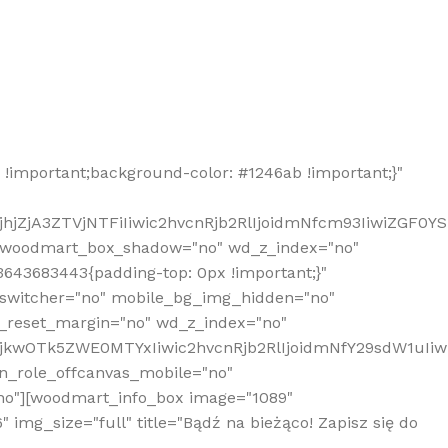
!important;background-color: #1246ab !important;}"
hjZjA3ZTVjNTFiIiwic2hvcnRjb2RlIjoidmNfcm93IiwiZGF0Y
" woodmart_box_shadow="no" wd_z_index="no"
643683443{padding-top: 0px !important;}"
_switcher="no" mobile_bg_img_hidden="no"
_reset_margin="no" wd_z_index="no"
MjkwOTk5ZWE0MTYxIiwic2hvcnRjb2RlIjoidmNfY29sdW1uIi
n_role_offcanvas_mobile="no"
o"][woodmart_info_box image="1089"
mg_size="full" title="Bądź na bieżąco! Zapisz się do