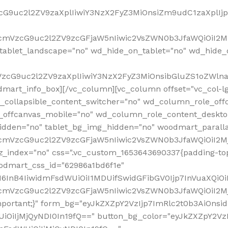
VzcG9uc2l2ZV9zaXplIiwiY3NzX2FyZ3MiOnsiZm9udC1zaXplI
RfcmVzcG9uc2l2ZV9zcGFjaW5nIiwic2VsZWN0b3JfaWQiOiI2M
ablet_landscape="no" wd_hide_on_tablet="no" wd_hide_
fcmVzcG9uc2l2ZV9zaXplIiwiY3NzX2FyZ3MiOnsibGluZS1oZW
mart_info_box][/vc_column][vc_column offset="vc_col-l
d_collapsible_content_switcher="no" wd_column_role_off
_offcanvas_mobile="no" wd_column_role_content_deskto
idden="no" tablet_bg_img_hidden="no" woodmart_paral
RfcmVzcG9uc2l2ZV9zcGFjaW5nIiwic2VsZWN0b3JfaWQiOiI2
z_index="no" css=".vc_custom_1653643690337{padding-top
oodmart_css_id="62986a1bd6f1e"
InB4IiwidmFsdWUiOiI1MDUifSwidGFibGV0Ijp7InVuaXQiOiIlI
RfcmVzcG9uc2l2ZV9zcGFjaW5nIiwic2VsZWN0b3JfaWQiOiI2
important;}" form_bg="eyJkZXZpY2VzIjp7ImRlc2t0b3AiO
UiOiIjMjQyNDI0In19fQ==" button_bg_color="eyJkZXZpY2