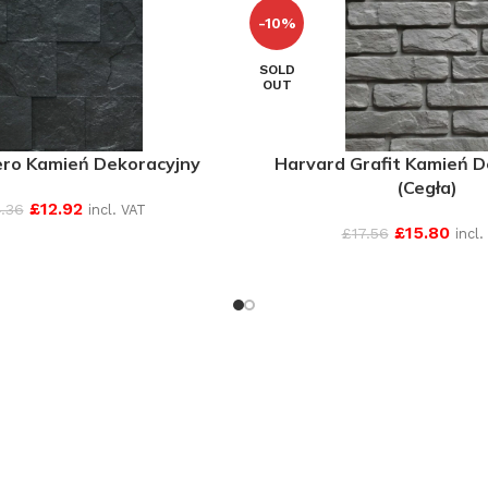
-10%
SOLD
OUT
ro Kamień Dekoracyjny
Harvard Grafit Kamień D
(Cegła)
£
12.92
4.36
incl. VAT
£
15.80
£
17.56
incl.
SEE MORE
SEE MORE