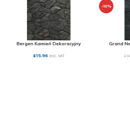
-10%
Bergen Kamień Dekoracyjny
Grand Ne
£
15.96
£
1
incl. VAT
SEE MORE