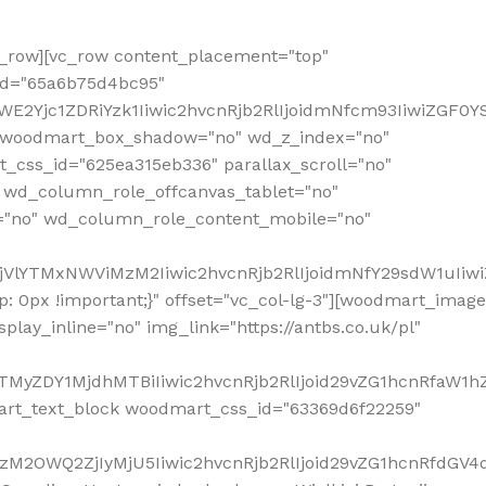
row][vc_row content_placement="top"
_id="65a6b75d4bc95"
WE2Yjc1ZDRiYzk1Iiwic2hvcnRjb2RlIjoidmNfcm93IiwiZGF0
" woodmart_box_shadow="no" wd_z_index="no"
_css_id="625ea315eb336" parallax_scroll="no"
 wd_column_role_offcanvas_tablet="no"
="no" wd_column_role_content_mobile="no"
MjVlYTMxNWViMzM2Iiwic2hvcnRjb2RlIjoidmNfY29sdW1uIiw
 0px !important;}" offset="vc_col-lg-3"][woodmart_image
lay_inline="no" img_link="https://antbs.co.uk/pl"
TMyZDY1MjdhMTBiIiwic2hvcnRjb2RlIjoid29vZG1hcnRfaW1h
rt_text_block woodmart_css_id="63369d6f22259"
M2OWQ2ZjIyMjU5Iiwic2hvcnRjb2RlIjoid29vZG1hcnRfdGV4dF