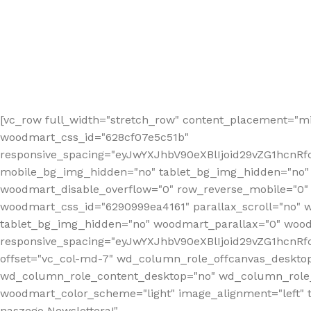
[vc_row full_width="stretch_row" content_placement="mi
woodmart_css_id="628cf07e5c51b"
responsive_spacing="eyJwYXJhbV90eXBlIjoid29vZG1hcnR
mobile_bg_img_hidden="no" tablet_bg_img_hidden="no"
woodmart_disable_overflow="0" row_reverse_mobile="0" 
woodmart_css_id="6290999ea4161" parallax_scroll="no" 
tablet_bg_img_hidden="no" woodmart_parallax="0" wood
responsive_spacing="eyJwYXJhbV90eXBlIjoid29vZG1hcn
offset="vc_col-md-7" wd_column_role_offcanvas_deskto
wd_column_role_content_desktop="no" wd_column_role_
woodmart_color_scheme="light" image_alignment="left" ti
naszego Newslettera!"