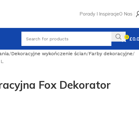
Porady I Inspiracje
O Nas
0
£
0.
ania
Dekoracyjne wykończenie ścian
Farby dekoracyjne
1L
racyjna Fox Dekorator