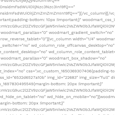
mFsdWUiOiIjMjQyNDI0In19fQ=="
iOnsidmFsdWUiOiIjNzc3Nzc3In19fQ=="
OnsidmFsdWUiOiIjZmZmZmZmIn19fQ=="][/vc_column][/vc_
rtant;padding-bottom: 10px !important;}" woodmart_css
RfcmVzcG9uc2l2ZV9zcGFjaW5nIiwic2VsZWN0b3JfaWQiOiI2N
 woodmart_parallax="0" woodmart_gradient_switch="no
row_reverse_tablet="0"][vc_column width="1/4" woodmart
t_switcher="no" wd_column_role_offcanvas_desktop="no"
_content_desktop="no" wd_column_role_content_tablet
" woodmart_parallax="0" woodmart_box_shadow="no"
RfcmVzcG9uc2l2ZV9zcGFjaW5nIiwic2VsZWN0b3JfaWQiOiI2
_index="no" css=".vc_custom_1650369307406{padding-top:
s_id="6532d6527a10b" img_id="22683" img_size="full" disp
om_1697830495549{margin-bottom: 20px !important;}"
RfcmVzcG9uc2l2ZV9zcGFjaW5nIiwic2VsZWN0b3JfaWQiOiI2N
_hide_on_tablet="no" wd_hide_on_mobile="no"][woodma
rgin-bottom: 20px !important;}"
fcmVzcG9uc2l2ZV9zcGFjaW5nIiwic2VsZWN0b3JfaWQiOiI2Mz