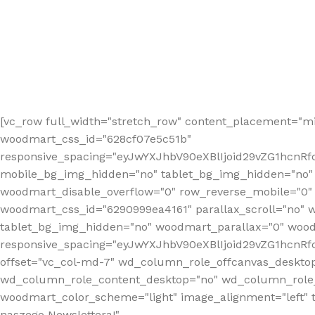
[vc_row full_width="stretch_row" content_placement="mi
woodmart_css_id="628cf07e5c51b"
responsive_spacing="eyJwYXJhbV90eXBlIjoid29vZG1hcnR
mobile_bg_img_hidden="no" tablet_bg_img_hidden="no"
woodmart_disable_overflow="0" row_reverse_mobile="0" 
woodmart_css_id="6290999ea4161" parallax_scroll="no" 
tablet_bg_img_hidden="no" woodmart_parallax="0" wood
responsive_spacing="eyJwYXJhbV90eXBlIjoid29vZG1hcn
offset="vc_col-md-7" wd_column_role_offcanvas_deskto
wd_column_role_content_desktop="no" wd_column_role_
woodmart_color_scheme="light" image_alignment="left" ti
naszego Newslettera!"