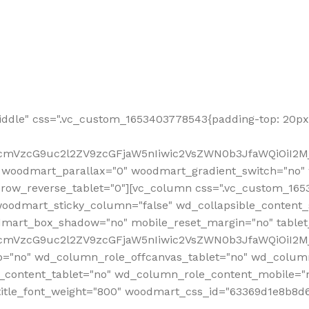
ddle" css=".vc_custom_1653403778543{padding-top: 20px 
fcmVzcG9uc2l2ZV9zcGFjaW5nIiwic2VsZWN0b3JfaWQiOiI2Mj
 woodmart_parallax="0" woodmart_gradient_switch="no
row_reverse_tablet="0"][vc_column css=".vc_custom_1653
woodmart_sticky_column="false" wd_collapsible_content
mart_box_shadow="no" mobile_reset_margin="no" tablet
RfcmVzcG9uc2l2ZV9zcGFjaW5nIiwic2VsZWN0b3JfaWQiOiI2
p="no" wd_column_role_offcanvas_tablet="no" wd_colum
content_tablet="no" wd_column_role_content_mobile="n
tle_font_weight="800" woodmart_css_id="63369d1e8b8d6" i