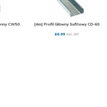
ienny CW50
[4m] Profil Główny Sufitowy CD-60
£
6.99
incl. VAT
SEE MORE