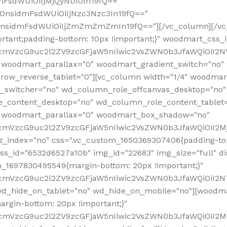
mFsdWUiOiIjMjQyNDI0In19fQ=="
iOnsidmFsdWUiOiIjNzc3Nzc3In19fQ=="
OnsidmFsdWUiOiIjZmZmZmZmIn19fQ=="][/vc_column][/vc_
rtant;padding-bottom: 10px !important;}" woodmart_css
RfcmVzcG9uc2l2ZV9zcGFjaW5nIiwic2VsZWN0b3JfaWQiOiI2N
 woodmart_parallax="0" woodmart_gradient_switch="no
row_reverse_tablet="0"][vc_column width="1/4" woodmart
t_switcher="no" wd_column_role_offcanvas_desktop="no"
_content_desktop="no" wd_column_role_content_tablet
" woodmart_parallax="0" woodmart_box_shadow="no"
RfcmVzcG9uc2l2ZV9zcGFjaW5nIiwic2VsZWN0b3JfaWQiOiI2
_index="no" css=".vc_custom_1650369307406{padding-top:
s_id="6532d6527a10b" img_id="22683" img_size="full" disp
om_1697830495549{margin-bottom: 20px !important;}"
RfcmVzcG9uc2l2ZV9zcGFjaW5nIiwic2VsZWN0b3JfaWQiOiI2N
_hide_on_tablet="no" wd_hide_on_mobile="no"][woodma
rgin-bottom: 20px !important;}"
fcmVzcG9uc2l2ZV9zcGFjaW5nIiwic2VsZWN0b3JfaWQiOiI2Mz