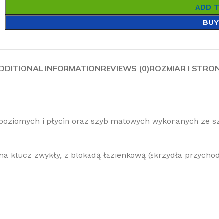
ADD 
BUY
DDITIONAL INFORMATION
REVIEWS (0)
ROZMIAR I STRO
w poziomych i płycin oraz szyb matowych wykonanych ze 
a klucz zwykły, z blokadą łazienkową (skrzydła przycho