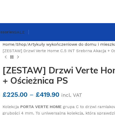
ssories
SALE
Home
Shop
Artykuły wykończeniowe do domu i mieszk
[ZESTAW] Drzwi Verte Home C.5 INT Srebrna Akacja + O
[ZESTAW] Drzwi Verte Hom
+ Ościeżnica PS
£
225.00
–
£
419.90
incl. VAT
Kolekcja
PORTA VERTE HOME
grupa C to drzwi ramiako
grubości 4 mm. To uniwersalna kolekcja, która sprawdz