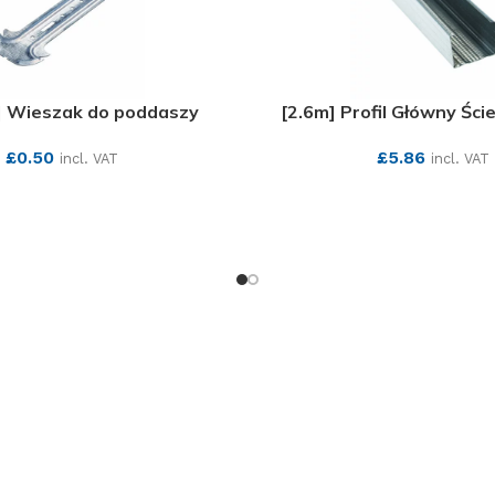
 Wieszak do poddaszy
[2.6m] Profil Główny Śc
£
0.50
£
5.86
incl. VAT
incl. VAT
SEE MORE
SEE MORE