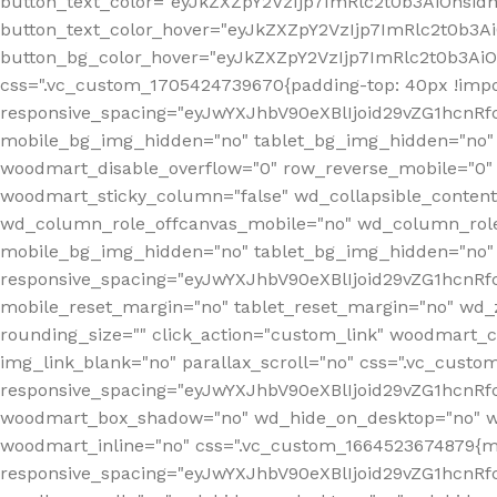
button_text_color="eyJkZXZpY2VzIjp7ImRlc2t0b3AiOnsid
button_text_color_hover="eyJkZXZpY2VzIjp7ImRlc2t0b3A
button_bg_color_hover="eyJkZXZpY2VzIjp7ImRlc2t0b3Ai
css=".vc_custom_1705424739670{padding-top: 40px !impo
responsive_spacing="eyJwYXJhbV90eXBlIjoid29vZG1hcn
mobile_bg_img_hidden="no" tablet_bg_img_hidden="no"
woodmart_disable_overflow="0" row_reverse_mobile="0" 
woodmart_sticky_column="false" wd_collapsible_conten
wd_column_role_offcanvas_mobile="no" wd_column_role
mobile_bg_img_hidden="no" tablet_bg_img_hidden="no
responsive_spacing="eyJwYXJhbV90eXBlIjoid29vZG1hcn
mobile_reset_margin="no" tablet_reset_margin="no" wd_z
rounding_size="" click_action="custom_link" woodmart_cs
img_link_blank="no" parallax_scroll="no" css=".vc_cust
responsive_spacing="eyJwYXJhbV90eXBlIjoid29vZG1hcn
woodmart_box_shadow="no" wd_hide_on_desktop="no" wd
woodmart_inline="no" css=".vc_custom_1664523674879{ma
responsive_spacing="eyJwYXJhbV90eXBlIjoid29vZG1hcnR