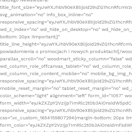
title_font_size="eyJwYXJhbV90eXBlIjoid29vZG1hcnRfcm
svg_animation="no" info_box_inline="no"
responsive_spacing="eyJwYXJhbV90eXBlIjoid29vZG1hcn
wd_z_index="no" wd_hide_on_desktop="no" wd_hide_on_t
bottom: 20px !important;}"
title_line_height="eyJwYXJhbV90eXBlIjoid29vZG1hcnR
powiadomienia o promocjach i nowych produktach![/wood
parallax_scroll="no" woodmart_sticky_column="false" w
wd_column_role_offcanvas_tablet="no" wd_column_role
wd_column_role_content_mobile="no" mobile_bg_img_h
responsive_spacing="eyJwYXJhbV90eXBlIjoid29vZG1hcn
mobile_reset_margin="no" tablet_reset_margin="no" wd_
color_scheme="light" alignment="left" form_id="1057" w
form_width="eyJkZXZpY2VzIjp7ImRlc2t0b3AiOnsidW5pdCI6
responsive_spacing="eyJwYXJhbV90eXBlIjoid29vZG1hcn
css=".vc_custom_1654155807294{margin-bottom: 20px !
form_color="eyJkZXZpY2VzIjp7ImRlc2t0b3AiOnsidmFsdW