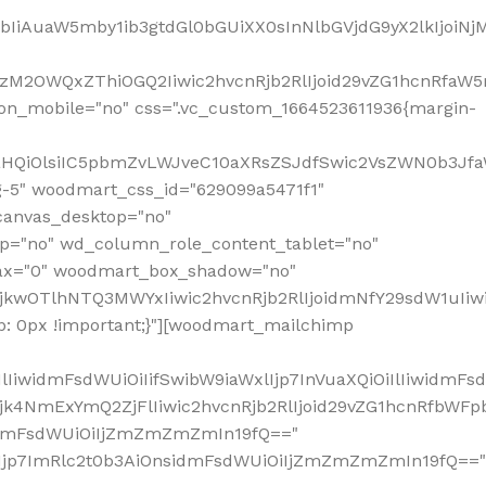
jpbIiAuaW5mby1ib3gtdGl0bGUiXX0sInNlbGVjdG9yX2lkIjoiN
zM2OWQxZThiOGQ2Iiwic2hvcnRjb2RlIjoid29vZG1hcnRfaW5
on_mobile="no" css=".vc_custom_1664523611936{margin-
lnaHQiOlsiIC5pbmZvLWJveC10aXRsZSJdfSwic2VsZWN0b3Jf
g-5" woodmart_css_id="629099a5471f1"
canvas_desktop="no"
p="no" wd_column_role_content_tablet="no"
lax="0" woodmart_box_shadow="no"
MjkwOTlhNTQ3MWYxIiwic2hvcnRjb2RlIjoidmNfY29sdW1uIi
: 0px !important;}"][woodmart_mailchimp
iwidmFsdWUiOiIifSwibW9iaWxlIjp7InVuaXQiOiIlIiwidmFsdW
Mjk4NmExYmQ2ZjFlIiwic2hvcnRjb2RlIjoid29vZG1hcnRfbWF
nsidmFsdWUiOiIjZmZmZmZmIn19fQ=="
VzIjp7ImRlc2t0b3AiOnsidmFsdWUiOiIjZmZmZmZmIn19fQ=="