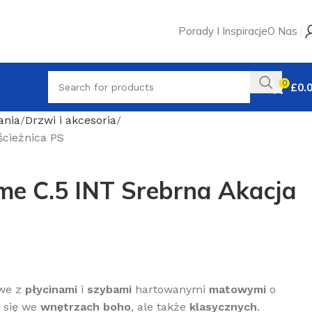
Porady I Inspiracje
O Nas
0
£
0.
ania
Drzwi i akcesoria
ścieżnica PS
e C.5 INT Srebrna Akacja
we z
płycinami
i
szybami
hartowanymi
matowymi
o
i się we
wnętrzach boho
, ale także
klasycznych
.