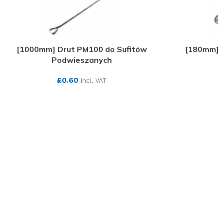
[1000mm] Drut PM100 do Sufitów
[180mm]
Podwieszanych
£
0.60
incl. VAT
SEE MORE