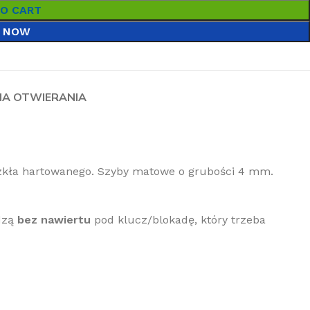
TO CART
 NOW
NA OTWIERANIA
szkła hartowanego. Szyby matowe o grubości 4 mm.
dzą
bez nawiertu
pod klucz/blokadę, który trzeba