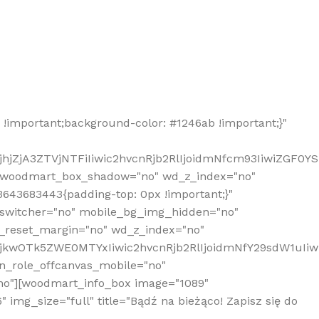
!important;background-color: #1246ab !important;}"
hjZjA3ZTVjNTFiIiwic2hvcnRjb2RlIjoidmNfcm93IiwiZGF0Y
" woodmart_box_shadow="no" wd_z_index="no"
643683443{padding-top: 0px !important;}"
_switcher="no" mobile_bg_img_hidden="no"
_reset_margin="no" wd_z_index="no"
MjkwOTk5ZWE0MTYxIiwic2hvcnRjb2RlIjoidmNfY29sdW1uIi
n_role_offcanvas_mobile="no"
o"][woodmart_info_box image="1089"
mg_size="full" title="Bądź na bieżąco! Zapisz się do