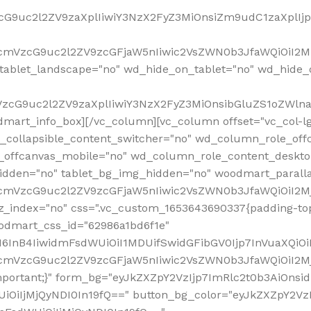
VzcG9uc2l2ZV9zaXplIiwiY3NzX2FyZ3MiOnsiZm9udC1zaXplI
RfcmVzcG9uc2l2ZV9zcGFjaW5nIiwic2VsZWN0b3JfaWQiOiI2M
ablet_landscape="no" wd_hide_on_tablet="no" wd_hide_
fcmVzcG9uc2l2ZV9zaXplIiwiY3NzX2FyZ3MiOnsibGluZS1oZW
mart_info_box][/vc_column][vc_column offset="vc_col-l
d_collapsible_content_switcher="no" wd_column_role_off
_offcanvas_mobile="no" wd_column_role_content_deskto
idden="no" tablet_bg_img_hidden="no" woodmart_paral
RfcmVzcG9uc2l2ZV9zcGFjaW5nIiwic2VsZWN0b3JfaWQiOiI2
z_index="no" css=".vc_custom_1653643690337{padding-top
oodmart_css_id="62986a1bd6f1e"
InB4IiwidmFsdWUiOiI1MDUifSwidGFibGV0Ijp7InVuaXQiOiIlI
RfcmVzcG9uc2l2ZV9zcGFjaW5nIiwic2VsZWN0b3JfaWQiOiI2
important;}" form_bg="eyJkZXZpY2VzIjp7ImRlc2t0b3AiO
UiOiIjMjQyNDI0In19fQ==" button_bg_color="eyJkZXZpY2