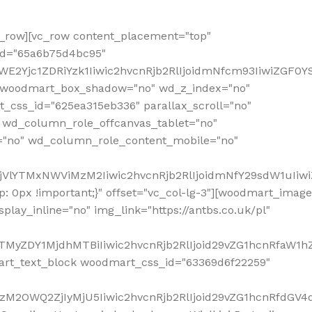
row][vc_row content_placement="top"
_id="65a6b75d4bc95"
WE2Yjc1ZDRiYzk1Iiwic2hvcnRjb2RlIjoidmNfcm93IiwiZGF0
" woodmart_box_shadow="no" wd_z_index="no"
_css_id="625ea315eb336" parallax_scroll="no"
 wd_column_role_offcanvas_tablet="no"
="no" wd_column_role_content_mobile="no"
MjVlYTMxNWViMzM2Iiwic2hvcnRjb2RlIjoidmNfY29sdW1uIiw
 0px !important;}" offset="vc_col-lg-3"][woodmart_image
lay_inline="no" img_link="https://antbs.co.uk/pl"
TMyZDY1MjdhMTBiIiwic2hvcnRjb2RlIjoid29vZG1hcnRfaW1h
rt_text_block woodmart_css_id="63369d6f22259"
M2OWQ2ZjIyMjU5Iiwic2hvcnRjb2RlIjoid29vZG1hcnRfdGV4dF