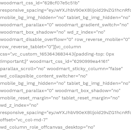
woodmart_css_id="628cf07e5c51b"
responsive_spacing="eyJwYXJhbV90eXBlIjoid29vZG1hcnR
mobile_bg_img_hidden="no" tablet_bg_img_hidden="no"
woodmart_parallax="0" woodmart_gradient_switch="no"
woodmart_box_shadow="no" wd_z_index="no"
woodmart_disable_overflow="0" row_reverse_mobile="0"
row_reverse_tablet="0"][vc_column
css=".vc_custom_1653643683443{padding-top: 0px
!important;}" woodmart_css_id="6290999ea4161"
parallax_scroll="no" woodmart_sticky_column="false"
wd_collapsible_content_switcher="no"
mobile_bg_img_hidden="no" tablet_bg_img_hidden="no"
woodmart_parallax="0" woodmart_box_shadow="no"
mobile_reset_margin="no" tablet_reset_margin="no"
wd_z_index="no"
responsive_spacing="eyJwYXJhbV90eXBlIjoid29vZG1hcn
offset="vc_col-md-7"
wd_column_role_offcanvas_desktop="no"