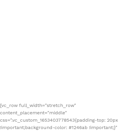
[vc_row full_width="stretch_row"
content_placement="middle"
css=".vc_custom_1653403778543{padding-top: 20px
!important;background-color: #1246ab !important;}"