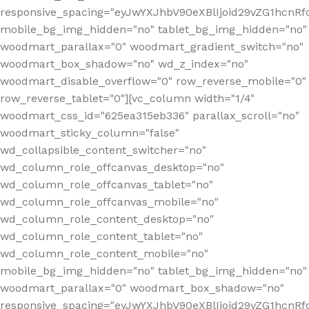
responsive_spacing="eyJwYXJhbV90eXBlIjoid29vZG1hcn
mobile_bg_img_hidden="no" tablet_bg_img_hidden="no"
woodmart_parallax="0" woodmart_gradient_switch="no"
woodmart_box_shadow="no" wd_z_index="no"
woodmart_disable_overflow="0" row_reverse_mobile="0"
row_reverse_tablet="0"][vc_column width="1/4"
woodmart_css_id="625ea315eb336" parallax_scroll="no"
woodmart_sticky_column="false"
wd_collapsible_content_switcher="no"
wd_column_role_offcanvas_desktop="no"
wd_column_role_offcanvas_tablet="no"
wd_column_role_offcanvas_mobile="no"
wd_column_role_content_desktop="no"
wd_column_role_content_tablet="no"
wd_column_role_content_mobile="no"
mobile_bg_img_hidden="no" tablet_bg_img_hidden="no"
woodmart_parallax="0" woodmart_box_shadow="no"
responsive_spacing="eyJwYXJhbV90eXBlIjoid29vZG1hcn