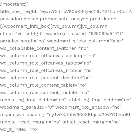
!important;}"
title_line_height="eyJwYXJhbV90eXBlIjoid29vZG1hcnR
powiadomienia o promocjach i nowych produktach!
[/woodmart_info_box][/vc_column][vc_column
offset="vc_col-lg-5" woodmart_css_id="629099a5471f1"
parallax_scroll="no" woodmart_sticky_column="false"
wd_collapsible_content_switcher="no"
wd_column_role_offcanvas_desktop="no"
wd_column_role_offcanvas_tablet="no"
wd_column_role_offcanvas_mobile="no"
wd_column_role_content_desktop="no"
wd_column_role_content_tablet="no"
wd_column_role_content_mobile="no"
mobile_bg_img_hidden="no" tablet_bg_img_hidden="no"
woodmart_parallax="0" woodmart_box_shadow="no"
responsive_spacing="eyJwYXJhbV90eXBlIjoid29vZG1hcn
mobile_reset_margin="no" tablet_reset_margin="no"
wd_z_index="no"