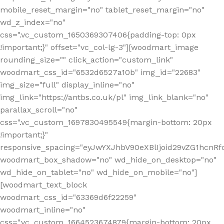
mobile_reset_margin="no" tablet_reset_margin="no"
wd_z_index="no"
css=".vc_custom_1650369307406{padding-top: 0px
!important;}" offset="vc_col-lg-3"][woodmart_image
rounding_size="" click_action="custom_link"
woodmart_css_id="6532d6527a10b" img_id="22683"
img_size="full" display_inline="no"
img_link="https://antbs.co.uk/pl" img_link_blank="no"
parallax_scroll="no"
css=".vc_custom_1697830495549{margin-bottom: 20px
!important;}"
responsive_spacing="eyJwYXJhbV90eXBlIjoid29vZG1hcn
woodmart_box_shadow="no" wd_hide_on_desktop="no"
wd_hide_on_tablet="no" wd_hide_on_mobile="no"]
[woodmart_text_block
woodmart_css_id="63369d6f22259"
woodmart_inline="no"
css=".vc_custom_1664523674879{margin-bottom: 20px