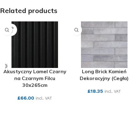
Related products
SOLD
OUT
Akustyczny Lamel Czarny
Long Brick Kamień
na Czarnym Filcu
Dekoracyjny (Cegła)
30x265cm
£
18.35
incl. VAT
£
66.00
incl. VAT
SEE MORE
SEE MORE