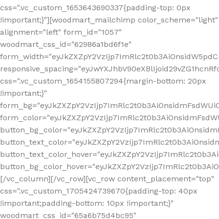
css=".vc_custom_1653643690337{padding-top: 0px
!important;}"][woodmart_mailchimp color_scheme="light"
alignment="left" form_id="1057"
woodmart_css_id="62986a1bd6f1e"
form_width="eyJkZXZpY2VzIjp7ImRlc2t0b3AiOnsidW5pdCI6
responsive_spacing="eyJwYXJhbV90eXBlIjoid29vZG1hcn
css=".vc_custom_1654155807294{margin-bottom: 20px
!important;}"
form_bg="eyJkZXZpY2VzIjp7ImRlc2t0b3AiOnsidmFsdWU
form_color="eyJkZXZpY2VzIjp7ImRlc2t0b3AiOnsidmFsdWU
button_bg_color="eyJkZXZpY2VzIjp7ImRlc2t0b3AiOnsi
button_text_color="eyJkZXZpY2VzIjp7ImRlc2t0b3AiOnsid
button_text_color_hover="eyJkZXZpY2VzIjp7ImRlc2t0b3A
button_bg_color_hover="eyJkZXZpY2VzIjp7ImRlc2t0b3A
[/vc_column][/vc_row][vc_row content_placement="top"
css=".vc_custom_1705424739670{padding-top: 40px
!important;padding-bottom: 10px !important;}"
woodmart_css_id="65a6b75d4bc95"