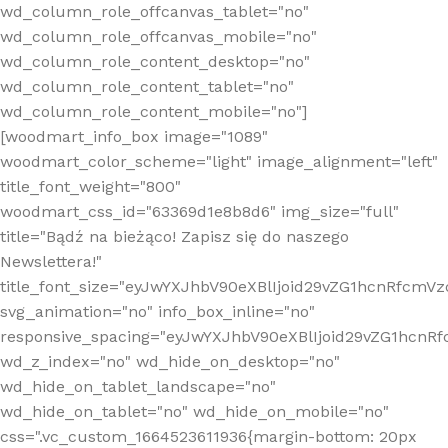
wd_column_role_offcanvas_tablet="no"
wd_column_role_offcanvas_mobile="no"
wd_column_role_content_desktop="no"
wd_column_role_content_tablet="no"
wd_column_role_content_mobile="no"]
[woodmart_info_box image="1089"
woodmart_color_scheme="light" image_alignment="left"
title_font_weight="800"
woodmart_css_id="63369d1e8b8d6" img_size="full"
title="Bądź na bieżąco! Zapisz się do naszego
Newslettera!"
title_font_size="eyJwYXJhbV90eXBlIjoid29vZG1hcnRfcm
svg_animation="no" info_box_inline="no"
responsive_spacing="eyJwYXJhbV90eXBlIjoid29vZG1hcn
wd_z_index="no" wd_hide_on_desktop="no"
wd_hide_on_tablet_landscape="no"
wd_hide_on_tablet="no" wd_hide_on_mobile="no"
css=".vc_custom_1664523611936{margin-bottom: 20px