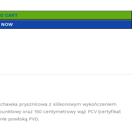
TO CART
 NOW
łuchawka prysznicowa z silikonowym wykończeniem
punktowy oraz 150 centymetrowy wąż PCV (certyfikat
nie powłoką PVD.