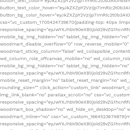
button_text_color="eyJkZXZpY2VzIjp7ImRlc2t0b3AiOnsid
button_text_color_hover="eyJkZXZpY2VzIjp7ImRlc2t0b3A
button_bg_color_hover="eyJkZXZpY2VzIjp7ImRlc2t0b3Ai
css=".vc_custom_1705424739670{padding-top: 40px !impo
responsive_spacing="eyJwYXJhbV90eXBlIjoid29vZG1hcn
mobile_bg_img_hidden="no" tablet_bg_img_hidden="no"
woodmart_disable_overflow="0" row_reverse_mobile="0" 
woodmart_sticky_column="false" wd_collapsible_conten
wd_column_role_offcanvas_mobile="no" wd_column_role
mobile_bg_img_hidden="no" tablet_bg_img_hidden="no
responsive_spacing="eyJwYXJhbV90eXBlIjoid29vZG1hcn
mobile_reset_margin="no" tablet_reset_margin="no" wd_z
rounding_size="" click_action="custom_link" woodmart_cs
img_link_blank="no" parallax_scroll="no" css=".vc_cust
responsive_spacing="eyJwYXJhbV90eXBlIjoid29vZG1hcn
woodmart_box_shadow="no" wd_hide_on_desktop="no" wd
woodmart_inline="no" css=".vc_custom_1664523674879{ma
responsive_spacing="eyJwYXJhbV90eXBlIjoid29vZG1hcnR