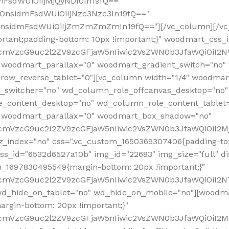
mFsdWUiOiIjMjQyNDI0In19fQ=="
iOnsidmFsdWUiOiIjNzc3Nzc3In19fQ=="
OnsidmFsdWUiOiIjZmZmZmZmIn19fQ=="][/vc_column][/vc_
rtant;padding-bottom: 10px !important;}" woodmart_css
RfcmVzcG9uc2l2ZV9zcGFjaW5nIiwic2VsZWN0b3JfaWQiOiI2N
 woodmart_parallax="0" woodmart_gradient_switch="no
row_reverse_tablet="0"][vc_column width="1/4" woodmart
t_switcher="no" wd_column_role_offcanvas_desktop="no"
_content_desktop="no" wd_column_role_content_tablet
" woodmart_parallax="0" woodmart_box_shadow="no"
RfcmVzcG9uc2l2ZV9zcGFjaW5nIiwic2VsZWN0b3JfaWQiOiI2
_index="no" css=".vc_custom_1650369307406{padding-top:
s_id="6532d6527a10b" img_id="22683" img_size="full" disp
om_1697830495549{margin-bottom: 20px !important;}"
RfcmVzcG9uc2l2ZV9zcGFjaW5nIiwic2VsZWN0b3JfaWQiOiI2N
_hide_on_tablet="no" wd_hide_on_mobile="no"][woodma
rgin-bottom: 20px !important;}"
fcmVzcG9uc2l2ZV9zcGFjaW5nIiwic2VsZWN0b3JfaWQiOiI2Mz