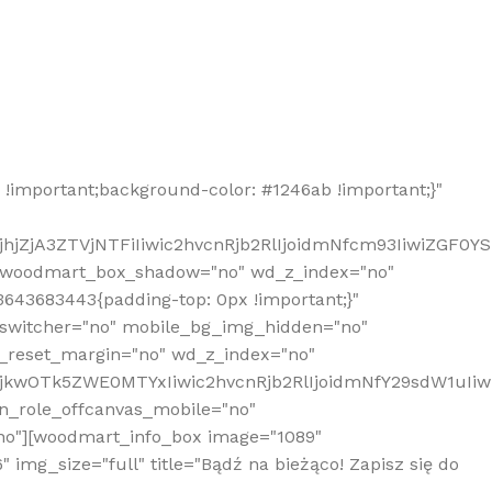
!important;background-color: #1246ab !important;}"
hjZjA3ZTVjNTFiIiwic2hvcnRjb2RlIjoidmNfcm93IiwiZGF0Y
" woodmart_box_shadow="no" wd_z_index="no"
643683443{padding-top: 0px !important;}"
_switcher="no" mobile_bg_img_hidden="no"
_reset_margin="no" wd_z_index="no"
MjkwOTk5ZWE0MTYxIiwic2hvcnRjb2RlIjoidmNfY29sdW1uIi
n_role_offcanvas_mobile="no"
o"][woodmart_info_box image="1089"
mg_size="full" title="Bądź na bieżąco! Zapisz się do