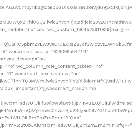
jpbIiAuaW5mby1ib3gtdGl0bGUiXX0sInNlbGVjdG9yX2lkIjoiN
zM2OWQxZThiOGQ2Iiwic2hvcnRjb2RlIjoid29vZG1hcnRfaW5
on_mobile="no" css=".vc_custom_1664523611936{margin-
lnaHQiOlsiIC5pbmZvLWJveC10aXRsZSJdfSwic2VsZWN0b3Jf
g-5" woodmart_css_id="629099a5471f1"
canvas_desktop="no"
p="no" wd_column_role_content_tablet="no"
lax="0" woodmart_box_shadow="no"
MjkwOTlhNTQ3MWYxIiwic2hvcnRjb2RlIjoidmNfY29sdW1uIi
: 0px !important;}"][woodmart_mailchimp
iwidmFsdWUiOiIifSwibW9iaWxlIjp7InVuaXQiOiIlIiwidmFsdW
Mjk4NmExYmQ2ZjFlIiwic2hvcnRjb2RlIjoid29vZG1hcnRfbWF
nsidmFsdWUiOiIjZmZmZmZmIn19fQ=="
VzIjp7ImRlc2t0b3AiOnsidmFsdWUiOiIjZmZmZmZmIn19fQ=="