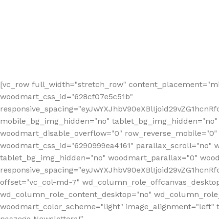
[vc_row full_width="stretch_row" content_placement="mi
woodmart_css_id="628cf07e5c51b"
responsive_spacing="eyJwYXJhbV90eXBlIjoid29vZG1hcnR
mobile_bg_img_hidden="no" tablet_bg_img_hidden="no"
woodmart_disable_overflow="0" row_reverse_mobile="0" 
woodmart_css_id="6290999ea4161" parallax_scroll="no" 
tablet_bg_img_hidden="no" woodmart_parallax="0" wood
responsive_spacing="eyJwYXJhbV90eXBlIjoid29vZG1hcn
offset="vc_col-md-7" wd_column_role_offcanvas_deskto
wd_column_role_content_desktop="no" wd_column_role_
woodmart_color_scheme="light" image_alignment="left" ti
naszego Newslettera!"