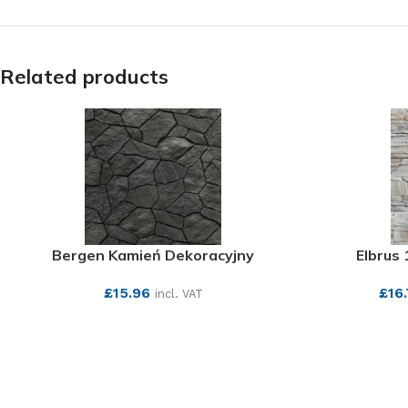
Related products
Bergen Kamień Dekoracyjny
Elbrus
£
15.96
£
16
incl. VAT
SEE MORE