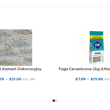
 1 Kamień Dekoracyjny
Fuga Ceramiczna 2kg Atla
.76
–
£
21.00
£
7.99
–
£
15.90
incl. VAT
inc
SEE MORE
SEE MORE