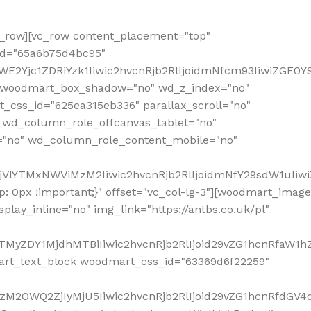
row][vc_row content_placement="top"
_id="65a6b75d4bc95"
WE2Yjc1ZDRiYzk1Iiwic2hvcnRjb2RlIjoidmNfcm93IiwiZGF0
" woodmart_box_shadow="no" wd_z_index="no"
_css_id="625ea315eb336" parallax_scroll="no"
 wd_column_role_offcanvas_tablet="no"
="no" wd_column_role_content_mobile="no"
MjVlYTMxNWViMzM2Iiwic2hvcnRjb2RlIjoidmNfY29sdW1uIiw
 0px !important;}" offset="vc_col-lg-3"][woodmart_image
lay_inline="no" img_link="https://antbs.co.uk/pl"
TMyZDY1MjdhMTBiIiwic2hvcnRjb2RlIjoid29vZG1hcnRfaW1h
rt_text_block woodmart_css_id="63369d6f22259"
M2OWQ2ZjIyMjU5Iiwic2hvcnRjb2RlIjoid29vZG1hcnRfdGV4dF