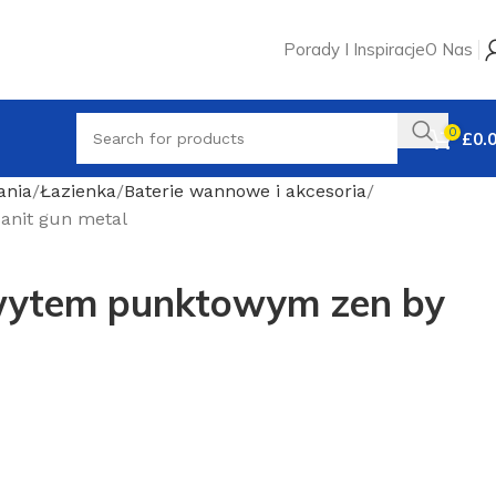
Porady I Inspiracje
O Nas
0
£
0.
ania
Łazienka
Baterie wannowe i akcesoria
anit gun metal
wytem punktowym zen by