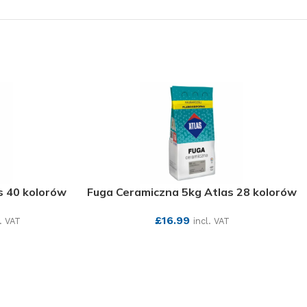
s 40 kolorów
Fuga Ceramiczna 5kg Atlas 28 kolorów
£
16.99
l. VAT
incl. VAT
SEE MORE