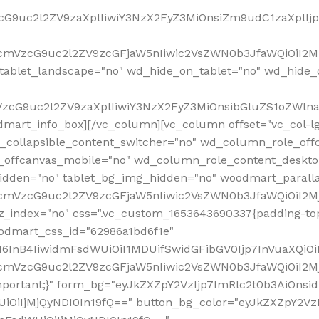
VzcG9uc2l2ZV9zaXplIiwiY3NzX2FyZ3MiOnsiZm9udC1zaXplI
RfcmVzcG9uc2l2ZV9zcGFjaW5nIiwic2VsZWN0b3JfaWQiOiI2M
ablet_landscape="no" wd_hide_on_tablet="no" wd_hide_
fcmVzcG9uc2l2ZV9zaXplIiwiY3NzX2FyZ3MiOnsibGluZS1oZW
mart_info_box][/vc_column][vc_column offset="vc_col-l
d_collapsible_content_switcher="no" wd_column_role_off
_offcanvas_mobile="no" wd_column_role_content_deskto
idden="no" tablet_bg_img_hidden="no" woodmart_paral
RfcmVzcG9uc2l2ZV9zcGFjaW5nIiwic2VsZWN0b3JfaWQiOiI2
z_index="no" css=".vc_custom_1653643690337{padding-top
oodmart_css_id="62986a1bd6f1e"
InB4IiwidmFsdWUiOiI1MDUifSwidGFibGV0Ijp7InVuaXQiOiIlI
RfcmVzcG9uc2l2ZV9zcGFjaW5nIiwic2VsZWN0b3JfaWQiOiI2
important;}" form_bg="eyJkZXZpY2VzIjp7ImRlc2t0b3AiO
UiOiIjMjQyNDI0In19fQ==" button_bg_color="eyJkZXZpY2