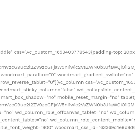
ddle" css=".vc_custom_1653403778543{padding-top: 20px 
fcmVzcG9uc2l2ZV9zcGFjaW5nIiwic2VsZWN0b3JfaWQiOiI2Mj
 woodmart_parallax="0" woodmart_gradient_switch="no
row_reverse_tablet="0"][vc_column css=".vc_custom_1653
woodmart_sticky_column="false" wd_collapsible_content
mart_box_shadow="no" mobile_reset_margin="no" tablet
RfcmVzcG9uc2l2ZV9zcGFjaW5nIiwic2VsZWN0b3JfaWQiOiI2
p="no" wd_column_role_offcanvas_tablet="no" wd_colum
content_tablet="no" wd_column_role_content_mobile="n
tle_font_weight="800" woodmart_css_id="63369d1e8b8d6" i