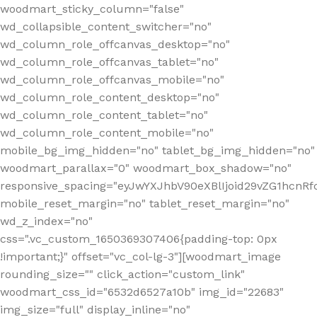
woodmart_sticky_column="false"
wd_collapsible_content_switcher="no"
wd_column_role_offcanvas_desktop="no"
wd_column_role_offcanvas_tablet="no"
wd_column_role_offcanvas_mobile="no"
wd_column_role_content_desktop="no"
wd_column_role_content_tablet="no"
wd_column_role_content_mobile="no"
mobile_bg_img_hidden="no" tablet_bg_img_hidden="no"
woodmart_parallax="0" woodmart_box_shadow="no"
responsive_spacing="eyJwYXJhbV90eXBlIjoid29vZG1hcn
mobile_reset_margin="no" tablet_reset_margin="no"
wd_z_index="no"
css=".vc_custom_1650369307406{padding-top: 0px
!important;}" offset="vc_col-lg-3"][woodmart_image
rounding_size="" click_action="custom_link"
woodmart_css_id="6532d6527a10b" img_id="22683"
img_size="full" display_inline="no"