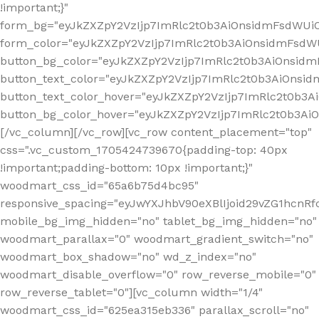
!important;}"
form_bg="eyJkZXZpY2VzIjp7ImRlc2t0b3AiOnsidmFsdWU
form_color="eyJkZXZpY2VzIjp7ImRlc2t0b3AiOnsidmFsdWU
button_bg_color="eyJkZXZpY2VzIjp7ImRlc2t0b3AiOnsi
button_text_color="eyJkZXZpY2VzIjp7ImRlc2t0b3AiOnsid
button_text_color_hover="eyJkZXZpY2VzIjp7ImRlc2t0b3A
button_bg_color_hover="eyJkZXZpY2VzIjp7ImRlc2t0b3A
[/vc_column][/vc_row][vc_row content_placement="top"
css=".vc_custom_1705424739670{padding-top: 40px
!important;padding-bottom: 10px !important;}"
woodmart_css_id="65a6b75d4bc95"
responsive_spacing="eyJwYXJhbV90eXBlIjoid29vZG1hcn
mobile_bg_img_hidden="no" tablet_bg_img_hidden="no"
woodmart_parallax="0" woodmart_gradient_switch="no"
woodmart_box_shadow="no" wd_z_index="no"
woodmart_disable_overflow="0" row_reverse_mobile="0"
row_reverse_tablet="0"][vc_column width="1/4"
woodmart_css_id="625ea315eb336" parallax_scroll="no"