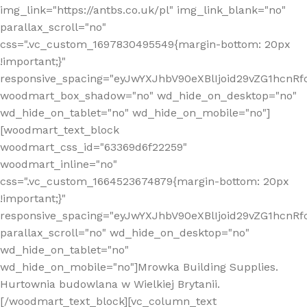
img_link="https://antbs.co.uk/pl" img_link_blank="no"
parallax_scroll="no"
css=".vc_custom_1697830495549{margin-bottom: 20px
!important;}"
responsive_spacing="eyJwYXJhbV90eXBlIjoid29vZG1hcn
woodmart_box_shadow="no" wd_hide_on_desktop="no"
wd_hide_on_tablet="no" wd_hide_on_mobile="no"]
[woodmart_text_block
woodmart_css_id="63369d6f22259"
woodmart_inline="no"
css=".vc_custom_1664523674879{margin-bottom: 20px
!important;}"
responsive_spacing="eyJwYXJhbV90eXBlIjoid29vZG1hcnR
parallax_scroll="no" wd_hide_on_desktop="no"
wd_hide_on_tablet="no"
wd_hide_on_mobile="no"]Mrowka Building Supplies.
Hurtownia budowlana w Wielkiej Brytanii.
[/woodmart_text_block][vc_column_text