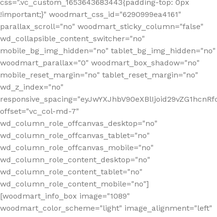
css=".vc_custom_1653643683443{padding-top: 0px
!important;}" woodmart_css_id="6290999ea4161"
parallax_scroll="no" woodmart_sticky_column="false"
wd_collapsible_content_switcher="no"
mobile_bg_img_hidden="no" tablet_bg_img_hidden="no"
woodmart_parallax="0" woodmart_box_shadow="no"
mobile_reset_margin="no" tablet_reset_margin="no"
wd_z_index="no"
responsive_spacing="eyJwYXJhbV90eXBlIjoid29vZG1hcn
offset="vc_col-md-7"
wd_column_role_offcanvas_desktop="no"
wd_column_role_offcanvas_tablet="no"
wd_column_role_offcanvas_mobile="no"
wd_column_role_content_desktop="no"
wd_column_role_content_tablet="no"
wd_column_role_content_mobile="no"]
[woodmart_info_box image="1089"
woodmart_color_scheme="light" image_alignment="left"