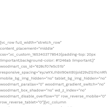
[vc_row full_width="stretch_row"
content_placement="middle"
css=".vc_custom_1653403778543{padding-top: 20px
!important;background-color: #1246ab !important;}"
woodmart_css_id="628cf07e5c51b"
responsive_spacing="eyJwYXJhbV90eXBlIjoid29vZG1hcnR
mobile_bg_img_hidden="no" tablet_bg_img_hidden="no"
woodmart_parallax="0" woodmart_gradient_switch="no"
woodmart_box_shadow="no" wd_z_index="no"
woodmart_disable_overflow="0" row_reverse_mobile="0"
row_reverse_tablet="0"][vc_column