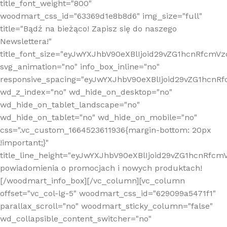
title_font_weight="800"
woodmart_css_id="63369d1e8b8d6" img_size="full"
title="Bądź na bieżąco! Zapisz się do naszego
Newslettera!"
title_font_size="eyJwYXJhbV90eXBlIjoid29vZG1hcnRfcm
svg_animation="no" info_box_inline="no"
responsive_spacing="eyJwYXJhbV90eXBlIjoid29vZG1hcn
wd_z_index="no" wd_hide_on_desktop="no"
wd_hide_on_tablet_landscape="no"
wd_hide_on_tablet="no" wd_hide_on_mobile="no"
css=".vc_custom_1664523611936{margin-bottom: 20px
!important;}"
title_line_height="eyJwYXJhbV90eXBlIjoid29vZG1hcnR
powiadomienia o promocjach i nowych produktach!
[/woodmart_info_box][/vc_column][vc_column
offset="vc_col-lg-5" woodmart_css_id="629099a5471f1"
parallax_scroll="no" woodmart_sticky_column="false"
wd_collapsible_content_switcher="no"