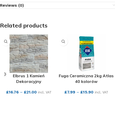
Reviews (0)
Related products
Elbrus 1 Kamień
Fuga Ceramiczna 2kg Atlas
Dekoracyjny
40 kolorów
£
16.76
–
£
21.00
£
7.99
–
£
15.90
incl. VAT
incl. VAT
SEE MORE
SEE MORE