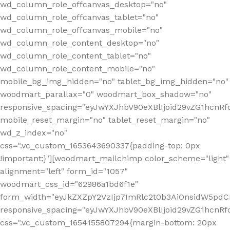
wd_column_role_offcanvas_desktop="no"
wd_column_role_offcanvas_tablet="no"
wd_column_role_offcanvas_mobile="no"
wd_column_role_content_desktop="no"
wd_column_role_content_tablet="no"
wd_column_role_content_mobile="no"
mobile_bg_img_hidden="no" tablet_bg_img_hidden="no"
woodmart_parallax="0" woodmart_box_shadow="no"
responsive_spacing="eyJwYXJhbV90eXBlIjoid29vZG1hcn
mobile_reset_margin="no" tablet_reset_margin="no"
wd_z_index="no"
css=".vc_custom_1653643690337{padding-top: 0px
!important;}"][woodmart_mailchimp color_scheme="light"
alignment="left" form_id="1057"
woodmart_css_id="62986a1bd6f1e"
form_width="eyJkZXZpY2VzIjp7ImRlc2t0b3AiOnsidW5pdCI6
responsive_spacing="eyJwYXJhbV90eXBlIjoid29vZG1hcn
css=".vc_custom_1654155807294{margin-bottom: 20px