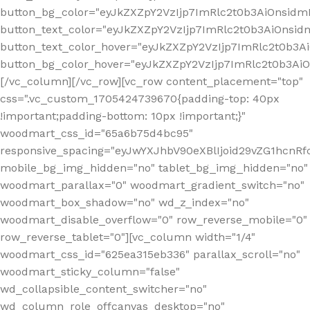
button_bg_color="eyJkZXZpY2VzIjp7ImRlc2t0b3AiOnsi
button_text_color="eyJkZXZpY2VzIjp7ImRlc2t0b3AiOnsid
button_text_color_hover="eyJkZXZpY2VzIjp7ImRlc2t0b3A
button_bg_color_hover="eyJkZXZpY2VzIjp7ImRlc2t0b3A
[/vc_column][/vc_row][vc_row content_placement="top"
css=".vc_custom_1705424739670{padding-top: 40px
!important;padding-bottom: 10px !important;}"
woodmart_css_id="65a6b75d4bc95"
responsive_spacing="eyJwYXJhbV90eXBlIjoid29vZG1hcn
mobile_bg_img_hidden="no" tablet_bg_img_hidden="no"
woodmart_parallax="0" woodmart_gradient_switch="no"
woodmart_box_shadow="no" wd_z_index="no"
woodmart_disable_overflow="0" row_reverse_mobile="0"
row_reverse_tablet="0"][vc_column width="1/4"
woodmart_css_id="625ea315eb336" parallax_scroll="no"
woodmart_sticky_column="false"
wd_collapsible_content_switcher="no"
wd_column_role_offcanvas_desktop="no"