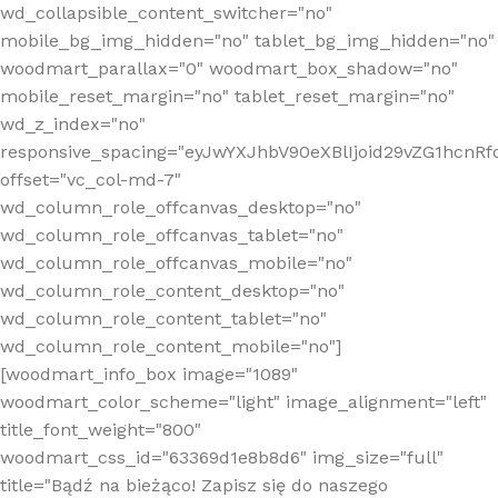
wd_collapsible_content_switcher="no"
mobile_bg_img_hidden="no" tablet_bg_img_hidden="no"
woodmart_parallax="0" woodmart_box_shadow="no"
mobile_reset_margin="no" tablet_reset_margin="no"
wd_z_index="no"
responsive_spacing="eyJwYXJhbV90eXBlIjoid29vZG1hcn
offset="vc_col-md-7"
wd_column_role_offcanvas_desktop="no"
wd_column_role_offcanvas_tablet="no"
wd_column_role_offcanvas_mobile="no"
wd_column_role_content_desktop="no"
wd_column_role_content_tablet="no"
wd_column_role_content_mobile="no"]
[woodmart_info_box image="1089"
woodmart_color_scheme="light" image_alignment="left"
title_font_weight="800"
woodmart_css_id="63369d1e8b8d6" img_size="full"
title="Bądź na bieżąco! Zapisz się do naszego