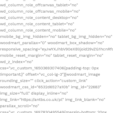
wd_column_role_offcanvas_tablet="no"
wd_column_role_offcanvas_mobile="no"
wd_column_role_content_desktop="no"
wd_column_role_content_tablet="no"
wd_column_role_content_mobile="no"
mobile_bg_img_hidden="no" tablet_bg_img_hidden="no"
woodmart_parallax="0" woodmart_box_shadow="no"
responsive_spacing="eyJwYXJhbV90eXBlIjoid29vZG1hcn
mobile_reset_margin="no" tablet_reset_margin="no"
wd_z_index="no"
css=".vc_custom_1650369307406{padding-top: 0px
!important;}" offset="vc_col-lg-3"][woodmart_image
rounding_size="" click_action="custom_link"
woodmart_css_id="6532d6527a10b" img_id="22683"
img_size="full" display_inline="no"
img_link="https://antbs.co.uk/pl" img_link_blank="no"
parallax_scroll="no"
css=".vc_custom_1697830495549{margin-bottom: 20px