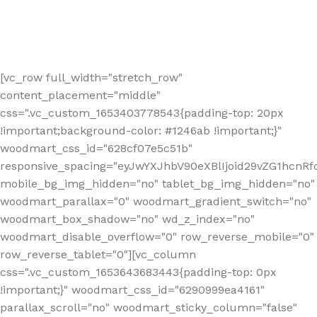
[vc_row full_width="stretch_row"
content_placement="middle"
css=".vc_custom_1653403778543{padding-top: 20px
!important;background-color: #1246ab !important;}"
woodmart_css_id="628cf07e5c51b"
responsive_spacing="eyJwYXJhbV90eXBlIjoid29vZG1hcnR
mobile_bg_img_hidden="no" tablet_bg_img_hidden="no"
woodmart_parallax="0" woodmart_gradient_switch="no"
woodmart_box_shadow="no" wd_z_index="no"
woodmart_disable_overflow="0" row_reverse_mobile="0"
row_reverse_tablet="0"][vc_column
css=".vc_custom_1653643683443{padding-top: 0px
!important;}" woodmart_css_id="6290999ea4161"
parallax_scroll="no" woodmart_sticky_column="false"