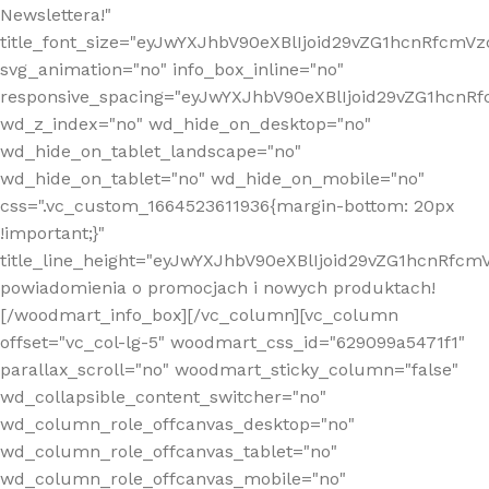
Newslettera!"
title_font_size="eyJwYXJhbV90eXBlIjoid29vZG1hcnRfcm
svg_animation="no" info_box_inline="no"
responsive_spacing="eyJwYXJhbV90eXBlIjoid29vZG1hcn
wd_z_index="no" wd_hide_on_desktop="no"
wd_hide_on_tablet_landscape="no"
wd_hide_on_tablet="no" wd_hide_on_mobile="no"
css=".vc_custom_1664523611936{margin-bottom: 20px
!important;}"
title_line_height="eyJwYXJhbV90eXBlIjoid29vZG1hcnR
powiadomienia o promocjach i nowych produktach!
[/woodmart_info_box][/vc_column][vc_column
offset="vc_col-lg-5" woodmart_css_id="629099a5471f1"
parallax_scroll="no" woodmart_sticky_column="false"
wd_collapsible_content_switcher="no"
wd_column_role_offcanvas_desktop="no"
wd_column_role_offcanvas_tablet="no"
wd_column_role_offcanvas_mobile="no"