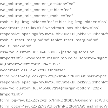
wd_column_role_content_desktop="no"
wd_column_role_content_tablet="no"
wd_column_role_content_mobile="no"
mobile_bg_img_hidden="no" tablet_bg_img_hidden="no"
woodmart_parallax="0" woodmart_box_shadow="no"
responsive_spacing="eyJwYXJhbV90eXBlIjoid29vZG1hcn
mobile_reset_margin="no" tablet_reset_margin="no"
wd_z_index="no"
css=".vc_custom_1653643690337{padding-top: 0px
!important;}"][woodmart_mailchimp color_scheme="light"
alignment="left" form_id="1057"
woodmart_css_id="62986a1bd6f1e"
form_width="eyJkZXZpY2VzIjp7ImRlc2t0b3AiOnsidW5pdCI6
responsive_spacing="eyJwYXJhbV90eXBlIjoid29vZG1hcn
css=".vc_custom_1654155807294{margin-bottom: 20px
!important;}"
form_bg="eyJkZXZpY2VzIjp7ImRlc2t0b3AiOnsidmFsdWU
form_color="eyJkZXZpY2VzIjp7ImRlc2t0b3AiOnsidmFsdWU