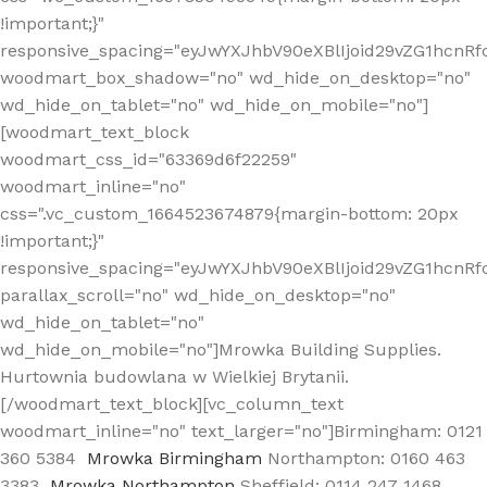
!important;}"
responsive_spacing="eyJwYXJhbV90eXBlIjoid29vZG1hcn
woodmart_box_shadow="no" wd_hide_on_desktop="no"
wd_hide_on_tablet="no" wd_hide_on_mobile="no"]
[woodmart_text_block
woodmart_css_id="63369d6f22259"
woodmart_inline="no"
css=".vc_custom_1664523674879{margin-bottom: 20px
!important;}"
responsive_spacing="eyJwYXJhbV90eXBlIjoid29vZG1hcnR
parallax_scroll="no" wd_hide_on_desktop="no"
wd_hide_on_tablet="no"
wd_hide_on_mobile="no"]Mrowka Building Supplies.
Hurtownia budowlana w Wielkiej Brytanii.
[/woodmart_text_block][vc_column_text
woodmart_inline="no" text_larger="no"]Birmingham: 0121
360 5384
Mrowka Birmingham
Northampton: 0160 463
3383
Mrowka Northampton
Sheffield: 0114 247 1468