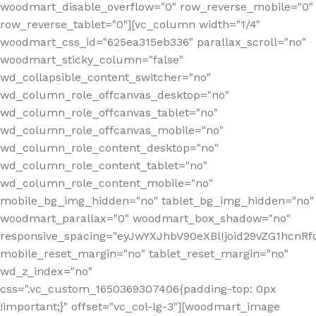
woodmart_disable_overflow="0" row_reverse_mobile="0"
row_reverse_tablet="0"][vc_column width="1/4"
woodmart_css_id="625ea315eb336" parallax_scroll="no"
woodmart_sticky_column="false"
wd_collapsible_content_switcher="no"
wd_column_role_offcanvas_desktop="no"
wd_column_role_offcanvas_tablet="no"
wd_column_role_offcanvas_mobile="no"
wd_column_role_content_desktop="no"
wd_column_role_content_tablet="no"
wd_column_role_content_mobile="no"
mobile_bg_img_hidden="no" tablet_bg_img_hidden="no"
woodmart_parallax="0" woodmart_box_shadow="no"
responsive_spacing="eyJwYXJhbV90eXBlIjoid29vZG1hcn
mobile_reset_margin="no" tablet_reset_margin="no"
wd_z_index="no"
css=".vc_custom_1650369307406{padding-top: 0px
!important;}" offset="vc_col-lg-3"][woodmart_image