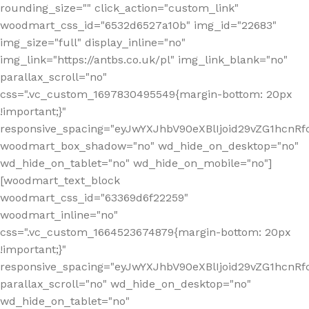
rounding_size="" click_action="custom_link"
woodmart_css_id="6532d6527a10b" img_id="22683"
img_size="full" display_inline="no"
img_link="https://antbs.co.uk/pl" img_link_blank="no"
parallax_scroll="no"
css=".vc_custom_1697830495549{margin-bottom: 20px
!important;}"
responsive_spacing="eyJwYXJhbV90eXBlIjoid29vZG1hcn
woodmart_box_shadow="no" wd_hide_on_desktop="no"
wd_hide_on_tablet="no" wd_hide_on_mobile="no"]
[woodmart_text_block
woodmart_css_id="63369d6f22259"
woodmart_inline="no"
css=".vc_custom_1664523674879{margin-bottom: 20px
!important;}"
responsive_spacing="eyJwYXJhbV90eXBlIjoid29vZG1hcnR
parallax_scroll="no" wd_hide_on_desktop="no"
wd_hide_on_tablet="no"