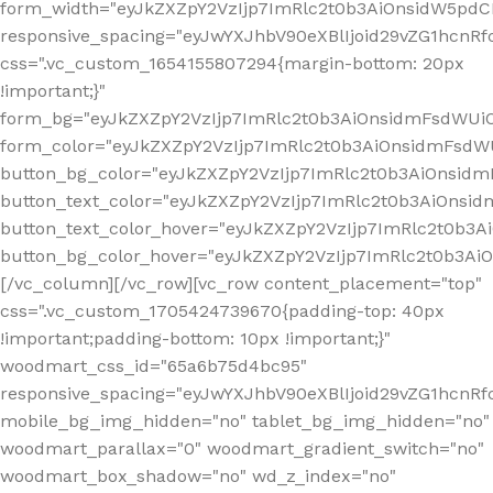
form_width="eyJkZXZpY2VzIjp7ImRlc2t0b3AiOnsidW5pdCI6
responsive_spacing="eyJwYXJhbV90eXBlIjoid29vZG1hcn
css=".vc_custom_1654155807294{margin-bottom: 20px
!important;}"
form_bg="eyJkZXZpY2VzIjp7ImRlc2t0b3AiOnsidmFsdWU
form_color="eyJkZXZpY2VzIjp7ImRlc2t0b3AiOnsidmFsdWU
button_bg_color="eyJkZXZpY2VzIjp7ImRlc2t0b3AiOnsi
button_text_color="eyJkZXZpY2VzIjp7ImRlc2t0b3AiOnsid
button_text_color_hover="eyJkZXZpY2VzIjp7ImRlc2t0b3A
button_bg_color_hover="eyJkZXZpY2VzIjp7ImRlc2t0b3A
[/vc_column][/vc_row][vc_row content_placement="top"
css=".vc_custom_1705424739670{padding-top: 40px
!important;padding-bottom: 10px !important;}"
woodmart_css_id="65a6b75d4bc95"
responsive_spacing="eyJwYXJhbV90eXBlIjoid29vZG1hcn
mobile_bg_img_hidden="no" tablet_bg_img_hidden="no"
woodmart_parallax="0" woodmart_gradient_switch="no"
woodmart_box_shadow="no" wd_z_index="no"