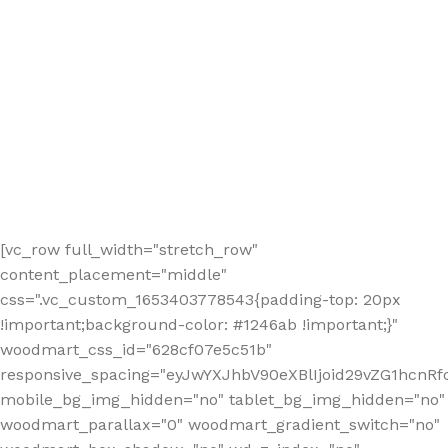
[vc_row full_width="stretch_row"
content_placement="middle"
css=".vc_custom_1653403778543{padding-top: 20px
!important;background-color: #1246ab !important;}"
woodmart_css_id="628cf07e5c51b"
responsive_spacing="eyJwYXJhbV90eXBlIjoid29vZG1hcnR
mobile_bg_img_hidden="no" tablet_bg_img_hidden="no"
woodmart_parallax="0" woodmart_gradient_switch="no"