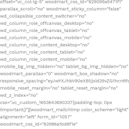
offset="vc_col-lg-5" woodmart_css_id="629099a5471f1"
parallax_scroll="no" woodmart_sticky_column="false"
wd_collapsible_content_switcher="no"
wd_column_role_offcanvas_desktop="no"
wd_column_role_offcanvas_tablet="no"
wd_column_role_offcanvas_mobile="no"
wd_column_role_content_desktop="no"
wd_column_role_content_tablet="no"
wd_column_role_content_mobile="no"
mobile_bg_img_hidden="no" tablet_bg_img_hidden="no"
woodmart_parallax="0" woodmart_box_shadow="no"
responsive_spacing="eyJwYXJhbV90eXBlIjoid29vZG1hcn
mobile_reset_margin="no" tablet_reset_margin="no"
wd_z_index="no"
css=".vc_custom_1653643690337{padding-top: 0px
!important;}"][woodmart_mailchimp color_scheme="light"
alignment="left" form_id="1057"
woodmart_css_id="62986a1bd6f1e"