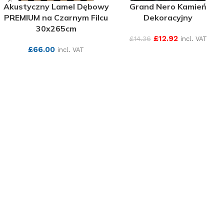
Akustyczny Lamel Dębowy
Grand Nero Kamień
PREMIUM na Czarnym Filcu
Dekoracyjny
30x265cm
£
12.92
£
14.36
incl. VAT
£
66.00
incl. VAT
SEE MORE
SEE MORE