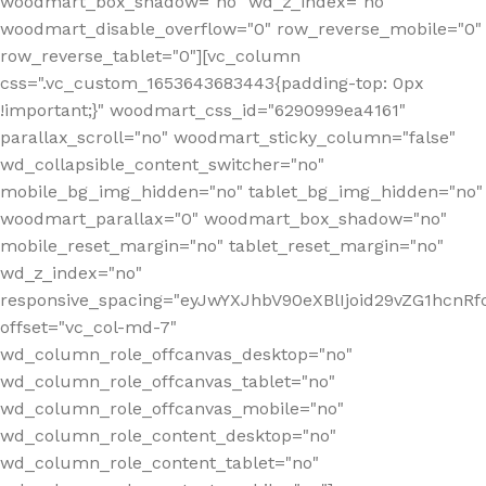
woodmart_box_shadow="no" wd_z_index="no"
woodmart_disable_overflow="0" row_reverse_mobile="0"
row_reverse_tablet="0"][vc_column
css=".vc_custom_1653643683443{padding-top: 0px
!important;}" woodmart_css_id="6290999ea4161"
parallax_scroll="no" woodmart_sticky_column="false"
wd_collapsible_content_switcher="no"
mobile_bg_img_hidden="no" tablet_bg_img_hidden="no"
woodmart_parallax="0" woodmart_box_shadow="no"
mobile_reset_margin="no" tablet_reset_margin="no"
wd_z_index="no"
responsive_spacing="eyJwYXJhbV90eXBlIjoid29vZG1hcn
offset="vc_col-md-7"
wd_column_role_offcanvas_desktop="no"
wd_column_role_offcanvas_tablet="no"
wd_column_role_offcanvas_mobile="no"
wd_column_role_content_desktop="no"
wd_column_role_content_tablet="no"