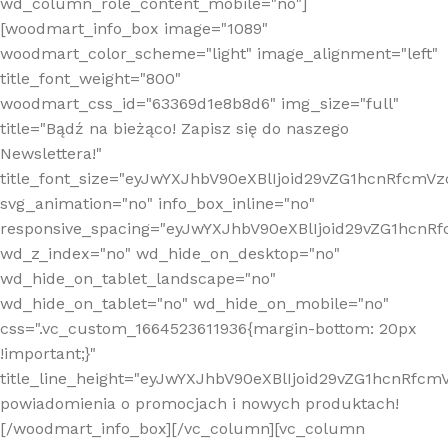
wd_column_role_content_mobile="no"]
[woodmart_info_box image="1089"
woodmart_color_scheme="light" image_alignment="left"
title_font_weight="800"
woodmart_css_id="63369d1e8b8d6" img_size="full"
title="Bądź na bieżąco! Zapisz się do naszego
Newslettera!"
title_font_size="eyJwYXJhbV90eXBlIjoid29vZG1hcnRfcm
svg_animation="no" info_box_inline="no"
responsive_spacing="eyJwYXJhbV90eXBlIjoid29vZG1hcn
wd_z_index="no" wd_hide_on_desktop="no"
wd_hide_on_tablet_landscape="no"
wd_hide_on_tablet="no" wd_hide_on_mobile="no"
css=".vc_custom_1664523611936{margin-bottom: 20px
!important;}"
title_line_height="eyJwYXJhbV90eXBlIjoid29vZG1hcnR
powiadomienia o promocjach i nowych produktach!
[/woodmart_info_box][/vc_column][vc_column