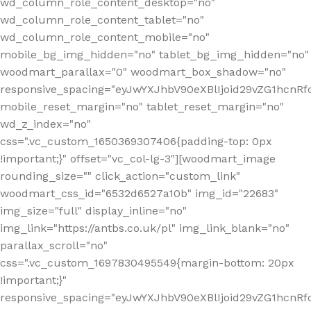
wd_column_role_content_desktop="no"
wd_column_role_content_tablet="no"
wd_column_role_content_mobile="no"
mobile_bg_img_hidden="no" tablet_bg_img_hidden="no"
woodmart_parallax="0" woodmart_box_shadow="no"
responsive_spacing="eyJwYXJhbV90eXBlIjoid29vZG1hcn
mobile_reset_margin="no" tablet_reset_margin="no"
wd_z_index="no"
css=".vc_custom_1650369307406{padding-top: 0px
!important;}" offset="vc_col-lg-3"][woodmart_image
rounding_size="" click_action="custom_link"
woodmart_css_id="6532d6527a10b" img_id="22683"
img_size="full" display_inline="no"
img_link="https://antbs.co.uk/pl" img_link_blank="no"
parallax_scroll="no"
css=".vc_custom_1697830495549{margin-bottom: 20px
!important;}"
responsive_spacing="eyJwYXJhbV90eXBlIjoid29vZG1hcn