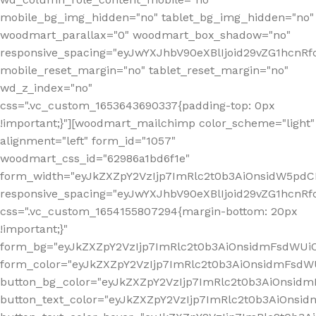
mobile_bg_img_hidden="no" tablet_bg_img_hidden="no"
woodmart_parallax="0" woodmart_box_shadow="no"
responsive_spacing="eyJwYXJhbV90eXBlIjoid29vZG1hcn
mobile_reset_margin="no" tablet_reset_margin="no"
wd_z_index="no"
css=".vc_custom_1653643690337{padding-top: 0px
!important;}"][woodmart_mailchimp color_scheme="light"
alignment="left" form_id="1057"
woodmart_css_id="62986a1bd6f1e"
form_width="eyJkZXZpY2VzIjp7ImRlc2t0b3AiOnsidW5pdCI6
responsive_spacing="eyJwYXJhbV90eXBlIjoid29vZG1hcn
css=".vc_custom_1654155807294{margin-bottom: 20px
!important;}"
form_bg="eyJkZXZpY2VzIjp7ImRlc2t0b3AiOnsidmFsdWU
form_color="eyJkZXZpY2VzIjp7ImRlc2t0b3AiOnsidmFsdWU
button_bg_color="eyJkZXZpY2VzIjp7ImRlc2t0b3AiOnsi
button_text_color="eyJkZXZpY2VzIjp7ImRlc2t0b3AiOnsid