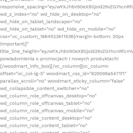
responsive_spacing="eyJwYXJhbV90eXBlIjoid29vZG1hcn
wd_z_index="no" wd_hide_on_desktop="no"
wd_hide_on_tablet_landscape="no"
wd_hide_on_tablet="no" wd_hide_on_mobile="no"
css=".vc_custom_1664523611936{margin-bottom: 20px
!important;}"
title_line_height="eyJwYXJhbV90eXBlIjoid29vZG1hcnR
powiadomienia o promocjach i nowych produktach!
[/woodmart_info_box][/vc_column][vc_column
offset="vc_col-lg-5" woodmart_css_id="629099a5471f1"
parallax_scroll="no" woodmart_sticky_column="false"
wd_collapsible_content_switcher="no"
wd_column_role_offcanvas_desktop="no"
wd_column_role_offcanvas_tablet="no"
wd_column_role_offcanvas_mobile="no"
wd_column_role_content_desktop="no"
wd_column_role_content_tablet="no"
wd_column_role_content_mobile="no"