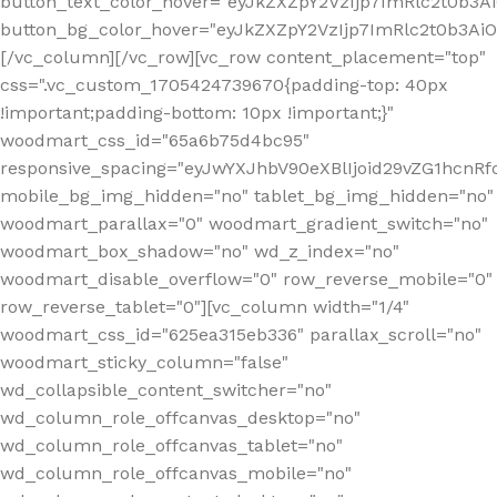
button_text_color_hover="eyJkZXZpY2VzIjp7ImRlc2t0b3A
button_bg_color_hover="eyJkZXZpY2VzIjp7ImRlc2t0b3A
[/vc_column][/vc_row][vc_row content_placement="top"
css=".vc_custom_1705424739670{padding-top: 40px
!important;padding-bottom: 10px !important;}"
woodmart_css_id="65a6b75d4bc95"
responsive_spacing="eyJwYXJhbV90eXBlIjoid29vZG1hcn
mobile_bg_img_hidden="no" tablet_bg_img_hidden="no"
woodmart_parallax="0" woodmart_gradient_switch="no"
woodmart_box_shadow="no" wd_z_index="no"
woodmart_disable_overflow="0" row_reverse_mobile="0"
row_reverse_tablet="0"][vc_column width="1/4"
woodmart_css_id="625ea315eb336" parallax_scroll="no"
woodmart_sticky_column="false"
wd_collapsible_content_switcher="no"
wd_column_role_offcanvas_desktop="no"
wd_column_role_offcanvas_tablet="no"
wd_column_role_offcanvas_mobile="no"