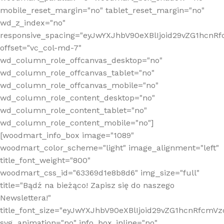
mobile_reset_margin="no" tablet_reset_margin="no"
wd_z_index="no"
responsive_spacing="eyJwYXJhbV90eXBlIjoid29vZG1hcn
offset="vc_col-md-7"
wd_column_role_offcanvas_desktop="no"
wd_column_role_offcanvas_tablet="no"
wd_column_role_offcanvas_mobile="no"
wd_column_role_content_desktop="no"
wd_column_role_content_tablet="no"
wd_column_role_content_mobile="no"]
[woodmart_info_box image="1089"
woodmart_color_scheme="light" image_alignment="left"
title_font_weight="800"
woodmart_css_id="63369d1e8b8d6" img_size="full"
title="Bądź na bieżąco! Zapisz się do naszego
Newslettera!"
title_font_size="eyJwYXJhbV90eXBlIjoid29vZG1hcnRfcm
svg_animation="no" info_box_inline="no"