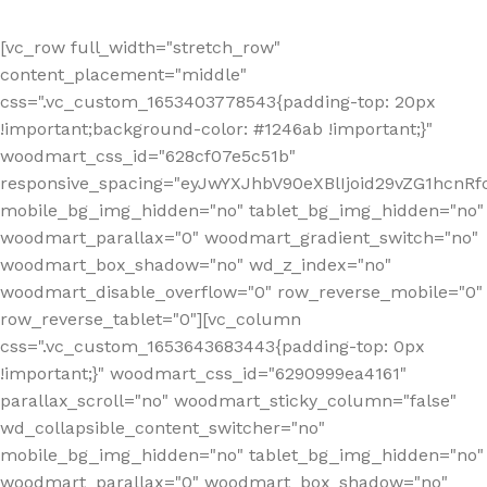
[vc_row full_width="stretch_row"
content_placement="middle"
css=".vc_custom_1653403778543{padding-top: 20px
!important;background-color: #1246ab !important;}"
woodmart_css_id="628cf07e5c51b"
responsive_spacing="eyJwYXJhbV90eXBlIjoid29vZG1hcnR
mobile_bg_img_hidden="no" tablet_bg_img_hidden="no"
woodmart_parallax="0" woodmart_gradient_switch="no"
woodmart_box_shadow="no" wd_z_index="no"
woodmart_disable_overflow="0" row_reverse_mobile="0"
row_reverse_tablet="0"][vc_column
css=".vc_custom_1653643683443{padding-top: 0px
!important;}" woodmart_css_id="6290999ea4161"
parallax_scroll="no" woodmart_sticky_column="false"
wd_collapsible_content_switcher="no"
mobile_bg_img_hidden="no" tablet_bg_img_hidden="no"
woodmart_parallax="0" woodmart_box_shadow="no"