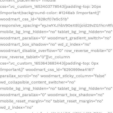
content_placement="middle"
css=".vc_custom_1653403778543{padding-top: 20px
!important;background-color: #1246ab !important;}"
woodmart_css_id="628cf07e5c51b"
responsive_spacing="eyJwYXJhbV90eXBlIjoid29vZG1hcnR
mobile_bg_img_hidden="no" tablet_bg_img_hidden="no"
woodmart_parallax="0" woodmart_gradient_switch="no"
woodmart_box_shadow="no" wd_z_index="no"
woodmart_disable_overflow="0" row_reverse_mobile="0"
row_reverse_tablet="0"][vc_column
css=".vc_custom_1653643683443{padding-top: 0px
!important;}" woodmart_css_id="6290999ea4161"
parallax_scroll="no" woodmart_sticky_column="false"
wd_collapsible_content_switcher="no"
mobile_bg_img_hidden="no" tablet_bg_img_hidden="no"
woodmart_parallax="0" woodmart_box_shadow="no"
mobile_reset_margin="no" tablet_reset_margin="no"
wd_z_index="no"