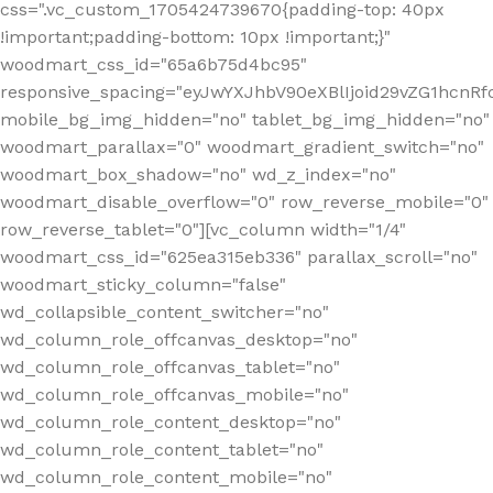
css=".vc_custom_1705424739670{padding-top: 40px
!important;padding-bottom: 10px !important;}"
woodmart_css_id="65a6b75d4bc95"
responsive_spacing="eyJwYXJhbV90eXBlIjoid29vZG1hcn
mobile_bg_img_hidden="no" tablet_bg_img_hidden="no"
woodmart_parallax="0" woodmart_gradient_switch="no"
woodmart_box_shadow="no" wd_z_index="no"
woodmart_disable_overflow="0" row_reverse_mobile="0"
row_reverse_tablet="0"][vc_column width="1/4"
woodmart_css_id="625ea315eb336" parallax_scroll="no"
woodmart_sticky_column="false"
wd_collapsible_content_switcher="no"
wd_column_role_offcanvas_desktop="no"
wd_column_role_offcanvas_tablet="no"
wd_column_role_offcanvas_mobile="no"
wd_column_role_content_desktop="no"
wd_column_role_content_tablet="no"
wd_column_role_content_mobile="no"