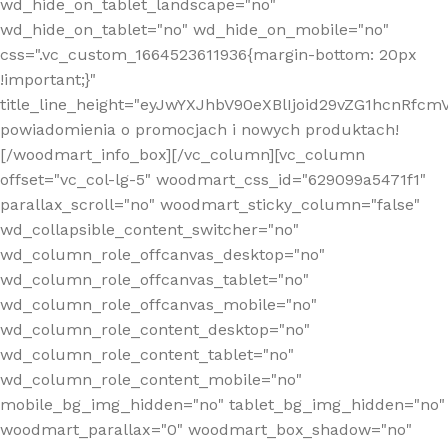
wd_hide_on_tablet_landscape="no"
wd_hide_on_tablet="no" wd_hide_on_mobile="no"
css=".vc_custom_1664523611936{margin-bottom: 20px
!important;}"
title_line_height="eyJwYXJhbV90eXBlIjoid29vZG1hcnR
powiadomienia o promocjach i nowych produktach!
[/woodmart_info_box][/vc_column][vc_column
offset="vc_col-lg-5" woodmart_css_id="629099a5471f1"
parallax_scroll="no" woodmart_sticky_column="false"
wd_collapsible_content_switcher="no"
wd_column_role_offcanvas_desktop="no"
wd_column_role_offcanvas_tablet="no"
wd_column_role_offcanvas_mobile="no"
wd_column_role_content_desktop="no"
wd_column_role_content_tablet="no"
wd_column_role_content_mobile="no"
mobile_bg_img_hidden="no" tablet_bg_img_hidden="no"
woodmart_parallax="0" woodmart_box_shadow="no"