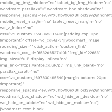
mobile_bg_img_hidden="no" tablet_bg_img_hidden="no"
woodmart_parallax="0" woodmart_box_shadow="no"
responsive_spacing="eyJwYXJhbV90eXBlIjoid29vZG1hcn
mobile_reset_margin="no" tablet_reset_margin="no"
wd_z_index="no"
css=".vc_custom_1650369307406{padding-top: 0px
!important;}" offset="vc_col-lg-3"][woodmart_image
rounding_size="" click_action="custom_link"
woodmart_css_id="6532d6527a10b" img_id="22683"
img_size="full" display_inline="no"
img_link="https://antbs.co.uk/pl" img_link_blank="no"
parallax_scroll="no"
css=".vc_custom_1697830495549{margin-bottom: 20px
!important;}"
responsive_spacing="eyJwYXJhbV90eXBlIjoid29vZG1hcn
woodmart_box_shadow="no" wd_hide_on_desktop="no"
wd_hide_on_tablet="no" wd_hide_on_mobile="no"]
[woodmart_text_block