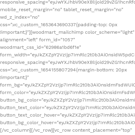
responsive_spacing="eyJwYXJhbV90eXBlIjoid29vZG1hcn
mobile_reset_margin="no" tablet_reset_margin="no"
wd_z_index="no"
css=".vc_custom_1653643690337{padding-top: 0px
!important;}"][woodmart_mailchimp color_scheme="light"
alignment="left" form_id="1057"
woodmart_css_id="62986a1bd6f1e"
form_width="eyJkZXZpY2VzIjp7ImRlc2t0b3AiOnsidW5pdCI6
responsive_spacing="eyJwYXJhbV90eXBlIjoid29vZG1hcn
css=".vc_custom_1654155807294{margin-bottom: 20px
!important;}"
form_bg="eyJkZXZpY2VzIjp7ImRlc2t0b3AiOnsidmFsdWU
form_color="eyJkZXZpY2VzIjp7ImRlc2t0b3AiOnsidmFsdWU
button_bg_color="eyJkZXZpY2VzIjp7ImRlc2t0b3AiOnsi
button_text_color="eyJkZXZpY2VzIjp7ImRlc2t0b3AiOnsid
button_text_color_hover="eyJkZXZpY2VzIjp7ImRlc2t0b3A
button_bg_color_hover="eyJkZXZpY2VzIjp7ImRlc2t0b3A
[/vc_column][/vc_row][vc_row content_placement="top"