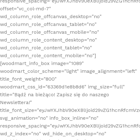
responsive_spacing="eyJwYXJhbV90eXBlIjoid29vZG1hcn
offset="vc_col-md-7"
wd_column_role_offcanvas_desktop="no"
wd_column_role_offcanvas_tablet="no"
wd_column_role_offcanvas_mobile="no"
wd_column_role_content_desktop="no"
wd_column_role_content_tablet="no"
wd_column_role_content_mobile="no"]
[woodmart_info_box image="1089"
woodmart_color_scheme="light" image_alignment="left"
title_font_weight="800"
woodmart_css_id="63369d1e8b8d6" img_size="full"
title="Bądź na bieżąco! Zapisz się do naszego
Newslettera!"
title_font_size="eyJwYXJhbV90eXBlIjoid29vZG1hcnRfcm
svg_animation="no" info_box_inline="no"
responsive_spacing="eyJwYXJhbV90eXBlIjoid29vZG1hcn
wd_z_index="no" wd_hide_on_desktop="no"