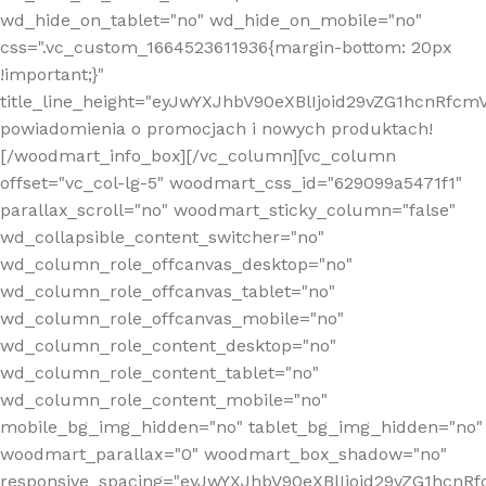
wd_hide_on_tablet="no" wd_hide_on_mobile="no"
css=".vc_custom_1664523611936{margin-bottom: 20px
!important;}"
title_line_height="eyJwYXJhbV90eXBlIjoid29vZG1hcnR
powiadomienia o promocjach i nowych produktach!
[/woodmart_info_box][/vc_column][vc_column
offset="vc_col-lg-5" woodmart_css_id="629099a5471f1"
parallax_scroll="no" woodmart_sticky_column="false"
wd_collapsible_content_switcher="no"
wd_column_role_offcanvas_desktop="no"
wd_column_role_offcanvas_tablet="no"
wd_column_role_offcanvas_mobile="no"
wd_column_role_content_desktop="no"
wd_column_role_content_tablet="no"
wd_column_role_content_mobile="no"
mobile_bg_img_hidden="no" tablet_bg_img_hidden="no"
woodmart_parallax="0" woodmart_box_shadow="no"
responsive_spacing="eyJwYXJhbV90eXBlIjoid29vZG1hcn