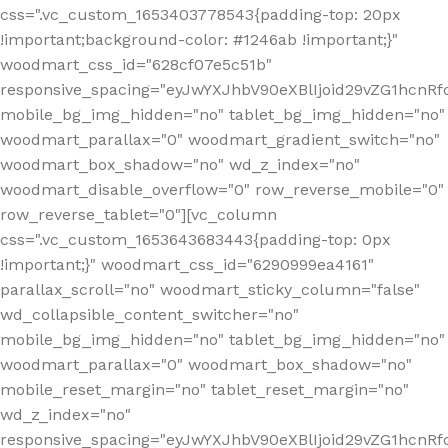
css=".vc_custom_1653403778543{padding-top: 20px
!important;background-color: #1246ab !important;}"
woodmart_css_id="628cf07e5c51b"
responsive_spacing="eyJwYXJhbV90eXBlIjoid29vZG1hcnR
mobile_bg_img_hidden="no" tablet_bg_img_hidden="no"
woodmart_parallax="0" woodmart_gradient_switch="no"
woodmart_box_shadow="no" wd_z_index="no"
woodmart_disable_overflow="0" row_reverse_mobile="0"
row_reverse_tablet="0"][vc_column
css=".vc_custom_1653643683443{padding-top: 0px
!important;}" woodmart_css_id="6290999ea4161"
parallax_scroll="no" woodmart_sticky_column="false"
wd_collapsible_content_switcher="no"
mobile_bg_img_hidden="no" tablet_bg_img_hidden="no"
woodmart_parallax="0" woodmart_box_shadow="no"
mobile_reset_margin="no" tablet_reset_margin="no"
wd_z_index="no"
responsive_spacing="eyJwYXJhbV90eXBlIjoid29vZG1hcn