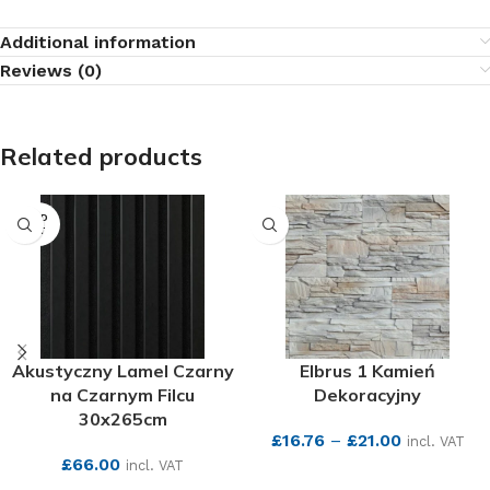
Additional information
Reviews (0)
Related products
SOLD
OUT
Akustyczny Lamel Czarny
Elbrus 1 Kamień
na Czarnym Filcu
Dekoracyjny
30x265cm
£
16.76
–
£
21.00
incl. VAT
£
66.00
incl. VAT
SEE MORE