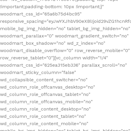
!important;padding-bottom: 10px !important;}"
woodmart_css_id="65a6b75d4bc95"
responsive_spacing="eyJwYXJhbV90eXBlIjoid29vZG1hcn
mobile_bg_img_hidden="no" tablet_bg_img_hidden="no"
woodmart_parallax="0" woodmart_gradient_switch="no"
woodmart_box_shadow="no" wd_z_index="no"
woodmart_disable_overflow="0" row_reverse_mobile="0"
row_reverse_tablet="0"][vc_column width="1/4"
woodmart_css_id="625ea315eb336" parallax_scroll="no"
woodmart_sticky_column="false"
wd_collapsible_content_switcher="no"
wd_column_role_offcanvas_desktop="no"
wd_column_role_offcanvas_tablet="no"
wd_column_role_offcanvas_mobile="no"
wd_column_role_content_desktop="no"
wd_column_role_content_tablet="no"
wd_column_role_content_mobile="no"
mobile_bg_img_hidden="no" tablet_bg_img_hidden="no"