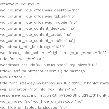
offset="vc_col-md-7"
wd_column_role_offcanvas_desktop="no"
wd_column_role_offcanvas_tablet="no"
wd_column_role_offcanvas_mobile="no"
wd_column_role_content_desktop="no"
wd_column_role_content_tablet="no"
wd_column_role_content_mobile="no"]
[woodmart_info_box image="1089"
woodmart_color_scheme="light" image_alignment="left"
title_font_weight="800"
woodmart_css_id="63369d1e8b8d6" img_size="full"
title="Bądź na bieżąco! Zapisz się do naszego
Newslettera!"
title_font_size="eyJwYXJhbV90eXBlIjoid29vZG1hcnRfcm
svg_animation="no" info_box_inline="no"
responsive_spacing="eyJwYXJhbV90eXBlIjoid29vZG1hcn
wd_z_index="no" wd_hide_on_desktop="no"
wd_hide_on_tablet_landscape="no"