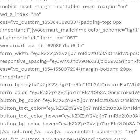
mobile_reset_margin="no" tablet_reset_margin="no"
wd_z_index="no"
css=".vc_custom_1653643690337{padding-top: 0px
!important;}"][woodmart_mailchimp color_scheme="light"
alignment="left" form_id="1057"
woodmart_css_id="62986a1bd6f1e"
form_width="eyJkZXZpY2VzIjp7ImRlc2t0b3AiOnsidW5pdCI6
responsive_spacing="eyJwYXJhbV90eXBlIjoid29vZG1hcn
css=".vc_custom_1654155807294{margin-bottom: 20px
!important;}"
form_bg="eyJkZXZpY2VzIjp7ImRlc2t0b3AiOnsidmFsdWU
form_color="eyJkZXZpY2VzIjp7ImRlc2t0b3AiOnsidmFsdWU
button_bg_color="eyJkZXZpY2VzIjp7ImRlc2t0b3AiOnsi
button_text_color="eyJkZXZpY2VzIjp7ImRlc2t0b3AiOnsid
button_text_color_hover="eyJkZXZpY2VzIjp7ImRlc2t0b3A
button_bg_color_hover="eyJkZXZpY2VzIjp7ImRlc2t0b3A
[/vc_column][/vc_row][vc_row content_placement="top"
css=".vc_custom_1705424739670{padding-top: 40px