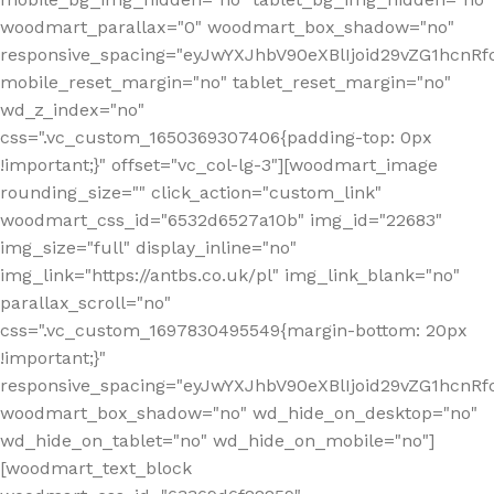
woodmart_parallax="0" woodmart_box_shadow="no"
responsive_spacing="eyJwYXJhbV90eXBlIjoid29vZG1hcn
mobile_reset_margin="no" tablet_reset_margin="no"
wd_z_index="no"
css=".vc_custom_1650369307406{padding-top: 0px
!important;}" offset="vc_col-lg-3"][woodmart_image
rounding_size="" click_action="custom_link"
woodmart_css_id="6532d6527a10b" img_id="22683"
img_size="full" display_inline="no"
img_link="https://antbs.co.uk/pl" img_link_blank="no"
parallax_scroll="no"
css=".vc_custom_1697830495549{margin-bottom: 20px
!important;}"
responsive_spacing="eyJwYXJhbV90eXBlIjoid29vZG1hcn
woodmart_box_shadow="no" wd_hide_on_desktop="no"
wd_hide_on_tablet="no" wd_hide_on_mobile="no"]
[woodmart_text_block