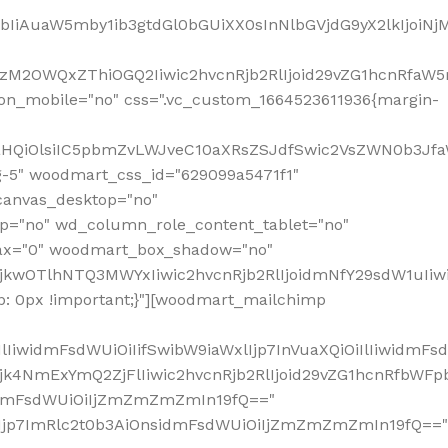
jpbIiAuaW5mby1ib3gtdGl0bGUiXX0sInNlbGVjdG9yX2lkIjoiN
zM2OWQxZThiOGQ2Iiwic2hvcnRjb2RlIjoid29vZG1hcnRfaW5
on_mobile="no" css=".vc_custom_1664523611936{margin-
lnaHQiOlsiIC5pbmZvLWJveC10aXRsZSJdfSwic2VsZWN0b3Jf
g-5" woodmart_css_id="629099a5471f1"
canvas_desktop="no"
p="no" wd_column_role_content_tablet="no"
lax="0" woodmart_box_shadow="no"
MjkwOTlhNTQ3MWYxIiwic2hvcnRjb2RlIjoidmNfY29sdW1uIi
: 0px !important;}"][woodmart_mailchimp
iwidmFsdWUiOiIifSwibW9iaWxlIjp7InVuaXQiOiIlIiwidmFsdW
Mjk4NmExYmQ2ZjFlIiwic2hvcnRjb2RlIjoid29vZG1hcnRfbWF
nsidmFsdWUiOiIjZmZmZmZmIn19fQ=="
VzIjp7ImRlc2t0b3AiOnsidmFsdWUiOiIjZmZmZmZmIn19fQ=="