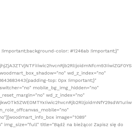
!important;background-color: #1246ab !important;}"
hjZjA3ZTVjNTFiIiwic2hvcnRjb2RlIjoidmNfcm93IiwiZGF0Y
" woodmart_box_shadow="no" wd_z_index="no"
643683443{padding-top: 0px !important;}"
_switcher="no" mobile_bg_img_hidden="no"
_reset_margin="no" wd_z_index="no"
MjkwOTk5ZWE0MTYxIiwic2hvcnRjb2RlIjoidmNfY29sdW1uIi
n_role_offcanvas_mobile="no"
o"][woodmart_info_box image="1089"
mg_size="full" title="Bądź na bieżąco! Zapisz się do