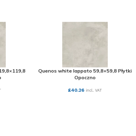
19,8×119,8
Quenos white lappato 59,8×59,8 Płytki
o
Opoczno
£
40.26
T
incl. VAT
SEE MORE