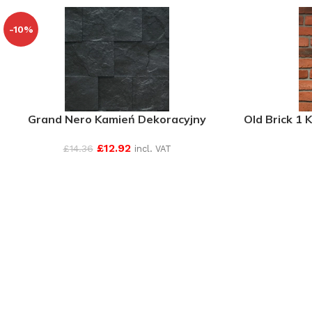
-10%
Grand Nero Kamień Dekoracyjny
Old Brick 1 
£
12.92
£
14.36
incl. VAT
SEE MORE