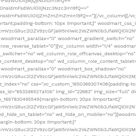
mFsdWUiOiIjMjQyNDI0In19fQ=="
iOnsidmFsdWUiOiIjNzc3Nzc3In19fQ=="
OnsidmFsdWUiOiIjZmZmZmZmIn19fQ=="][/vc_column][/vc_
rtant;padding-bottom: 10px !important;}" woodmart_css
RfcmVzcG9uc2l2ZV9zcGFjaW5nIiwic2VsZWN0b3JfaWQiOiI2N
 woodmart_parallax="0" woodmart_gradient_switch="no
row_reverse_tablet="0"][vc_column width="1/4" woodmart
t_switcher="no" wd_column_role_offcanvas_desktop="no"
_content_desktop="no" wd_column_role_content_tablet
" woodmart_parallax="0" woodmart_box_shadow="no"
RfcmVzcG9uc2l2ZV9zcGFjaW5nIiwic2VsZWN0b3JfaWQiOiI2
_index="no" css=".vc_custom_1650369307406{padding-top:
s_id="6532d6527a10b" img_id="22683" img_size="full" disp
om_1697830495549{margin-bottom: 20px !important;}"
RfcmVzcG9uc2l2ZV9zcGFjaW5nIiwic2VsZWN0b3JfaWQiOiI2N
_hide_on_tablet="no" wd_hide_on_mobile="no"][woodma
rgin-bottom: 20px !important;}"
fcmVzcG9uc2l2ZV9zcGFjaW5nIiwic2VsZWN0b3JfaWQiOiI2Mz