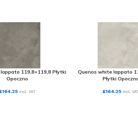
lappato 119,8×119,8 Płytki
Quenos white lappato 1
Opoczno
Płytki Opoczn
£
164.25
£
164.25
incl. VAT
incl. VA
SEE MORE
SEE MORE