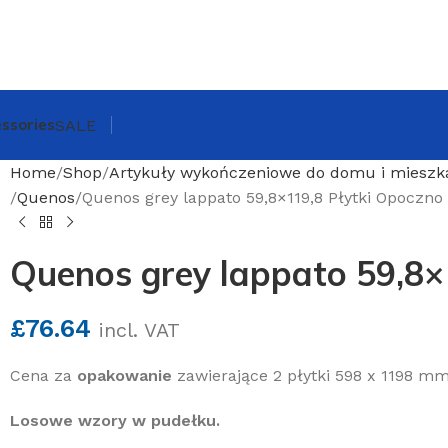
ssories
SALE
Home
Shop
Artykuły wykończeniowe do domu i mieszk
Quenos
Quenos grey lappato 59,8×119,8 Płytki Opoczno
Quenos grey lappato 59,8×
£
76.64
incl. VAT
Cena za
opakowanie
zawierające 2 płytki 598 x 1198 m
Losowe wzory w pudełku.