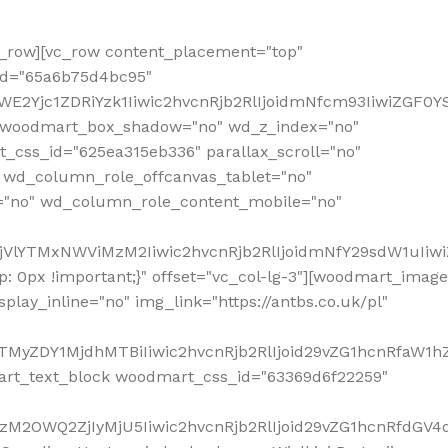
row][vc_row content_placement="top"
_id="65a6b75d4bc95"
WE2Yjc1ZDRiYzk1Iiwic2hvcnRjb2RlIjoidmNfcm93IiwiZGF0
" woodmart_box_shadow="no" wd_z_index="no"
_css_id="625ea315eb336" parallax_scroll="no"
 wd_column_role_offcanvas_tablet="no"
="no" wd_column_role_content_mobile="no"
MjVlYTMxNWViMzM2Iiwic2hvcnRjb2RlIjoidmNfY29sdW1uIiw
 0px !important;}" offset="vc_col-lg-3"][woodmart_image
lay_inline="no" img_link="https://antbs.co.uk/pl"
TMyZDY1MjdhMTBiIiwic2hvcnRjb2RlIjoid29vZG1hcnRfaW1h
rt_text_block woodmart_css_id="63369d6f22259"
M2OWQ2ZjIyMjU5Iiwic2hvcnRjb2RlIjoid29vZG1hcnRfdGV4dF