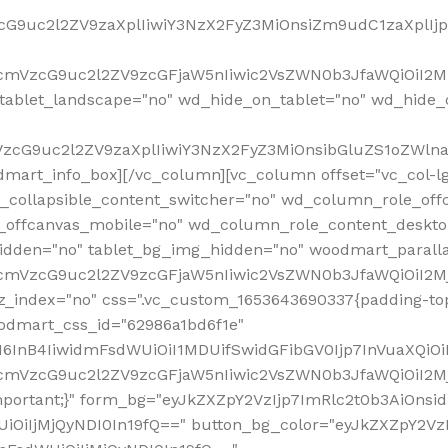
VzcG9uc2l2ZV9zaXplIiwiY3NzX2FyZ3MiOnsiZm9udC1zaXplI
RfcmVzcG9uc2l2ZV9zcGFjaW5nIiwic2VsZWN0b3JfaWQiOiI2M
ablet_landscape="no" wd_hide_on_tablet="no" wd_hide_
fcmVzcG9uc2l2ZV9zaXplIiwiY3NzX2FyZ3MiOnsibGluZS1oZW
mart_info_box][/vc_column][vc_column offset="vc_col-l
d_collapsible_content_switcher="no" wd_column_role_off
_offcanvas_mobile="no" wd_column_role_content_deskto
idden="no" tablet_bg_img_hidden="no" woodmart_paral
RfcmVzcG9uc2l2ZV9zcGFjaW5nIiwic2VsZWN0b3JfaWQiOiI2
z_index="no" css=".vc_custom_1653643690337{padding-top
oodmart_css_id="62986a1bd6f1e"
InB4IiwidmFsdWUiOiI1MDUifSwidGFibGV0Ijp7InVuaXQiOiIlI
RfcmVzcG9uc2l2ZV9zcGFjaW5nIiwic2VsZWN0b3JfaWQiOiI2
important;}" form_bg="eyJkZXZpY2VzIjp7ImRlc2t0b3AiO
UiOiIjMjQyNDI0In19fQ==" button_bg_color="eyJkZXZpY2