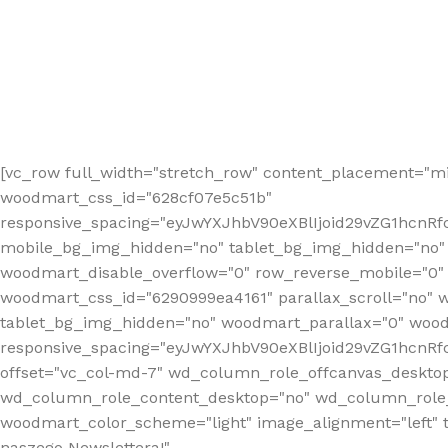
[vc_row full_width="stretch_row" content_placement="mi
woodmart_css_id="628cf07e5c51b"
responsive_spacing="eyJwYXJhbV90eXBlIjoid29vZG1hcnR
mobile_bg_img_hidden="no" tablet_bg_img_hidden="no"
woodmart_disable_overflow="0" row_reverse_mobile="0" 
woodmart_css_id="6290999ea4161" parallax_scroll="no" 
tablet_bg_img_hidden="no" woodmart_parallax="0" wood
responsive_spacing="eyJwYXJhbV90eXBlIjoid29vZG1hcn
offset="vc_col-md-7" wd_column_role_offcanvas_deskto
wd_column_role_content_desktop="no" wd_column_role_
woodmart_color_scheme="light" image_alignment="left" ti
naszego Newslettera!"