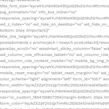
title_font_size="eyJwYXJhbV90eXBlIjoid29vZG1hcnRfcm
svg_animation="no" info_box_inline="no"
responsive_spacing="eyJwYXJhbV90eXBlIjoid29vZG1hcn
wd_z_index="no" wd_hide_on_desktop="no" wd_hide_on_t
bottom: 20px !important;}"
title_line_height="eyJwYXJhbV90eXBlIjoid29vZG1hcnR
powiadomienia o promocjach i nowych produktach![/wood
parallax_scroll="no" woodmart_sticky_column="false" w
wd_column_role_offcanvas_tablet="no" wd_column_role
wd_column_role_content_mobile="no" mobile_bg_img_h
responsive_spacing="eyJwYXJhbV90eXBlIjoid29vZG1hcn
mobile_reset_margin="no" tablet_reset_margin="no" wd_
color_scheme="light" alignment="left" form_id="1057" w
form_width="eyJkZXZpY2VzIjp7ImRlc2t0b3AiOnsidW5pdCI6
responsive_spacing="eyJwYXJhbV90eXBlIjoid29vZG1hcn
css=".vc_custom_1654155807294{margin-bottom: 20px !
form_color="eyJkZXZpY2VzIjp7ImRlc2t0b3AiOnsidmFsdW