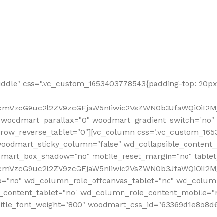
ddle" css=".vc_custom_1653403778543{padding-top: 20px 
fcmVzcG9uc2l2ZV9zcGFjaW5nIiwic2VsZWN0b3JfaWQiOiI2Mj
 woodmart_parallax="0" woodmart_gradient_switch="no
row_reverse_tablet="0"][vc_column css=".vc_custom_1653
woodmart_sticky_column="false" wd_collapsible_content
mart_box_shadow="no" mobile_reset_margin="no" tablet
RfcmVzcG9uc2l2ZV9zcGFjaW5nIiwic2VsZWN0b3JfaWQiOiI2
p="no" wd_column_role_offcanvas_tablet="no" wd_colum
content_tablet="no" wd_column_role_content_mobile="n
tle_font_weight="800" woodmart_css_id="63369d1e8b8d6" i