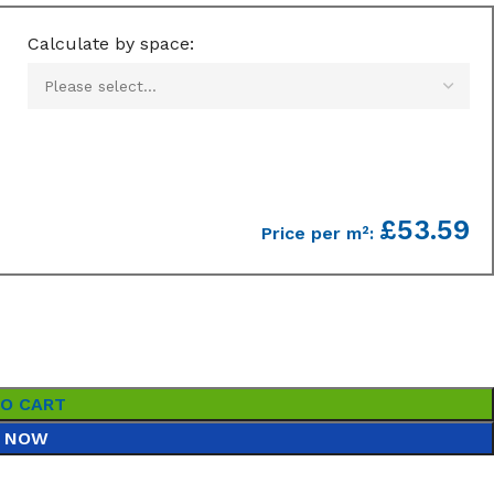
Calculate by space:
£53.59
Price per m²:
TO CART
 NOW