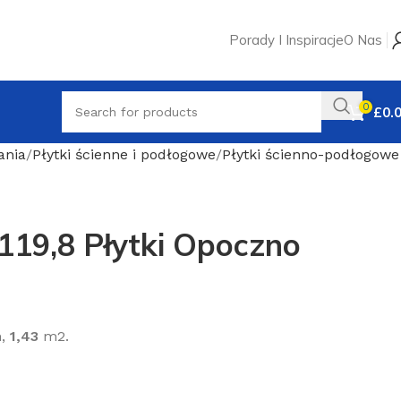
Porady I Inspiracje
O Nas
0
£
0.
ania
Płytki ścienne i podłogowe
Płytki ścienno-podłogowe
119,8 Płytki Opoczno
m,
1,43
m2.