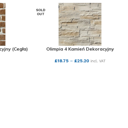
SOLD
OUT
cyjny (Cegła)
Olimpia 4 Kamień Dekoracyjny
£
18.75
–
£
25.20
incl. VAT
SEE MORE