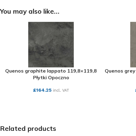
You may also like…
Quenos graphite lappato 119,8×119,8
Quenos grey 
Płytki Opoczno
£
164.25
incl. VAT
SEE MORE
Related products