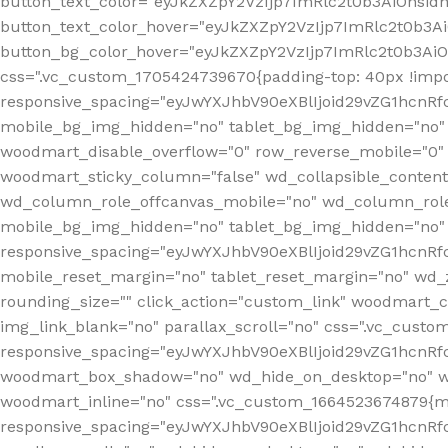
button_text_color="eyJkZXZpY2VzIjp7ImRlc2t0b3AiOnsid
button_text_color_hover="eyJkZXZpY2VzIjp7ImRlc2t0b3A
button_bg_color_hover="eyJkZXZpY2VzIjp7ImRlc2t0b3Ai
css=".vc_custom_1705424739670{padding-top: 40px !impo
responsive_spacing="eyJwYXJhbV90eXBlIjoid29vZG1hcn
mobile_bg_img_hidden="no" tablet_bg_img_hidden="no"
woodmart_disable_overflow="0" row_reverse_mobile="0" 
woodmart_sticky_column="false" wd_collapsible_conten
wd_column_role_offcanvas_mobile="no" wd_column_role
mobile_bg_img_hidden="no" tablet_bg_img_hidden="no
responsive_spacing="eyJwYXJhbV90eXBlIjoid29vZG1hcn
mobile_reset_margin="no" tablet_reset_margin="no" wd_z
rounding_size="" click_action="custom_link" woodmart_cs
img_link_blank="no" parallax_scroll="no" css=".vc_cust
responsive_spacing="eyJwYXJhbV90eXBlIjoid29vZG1hcn
woodmart_box_shadow="no" wd_hide_on_desktop="no" wd
woodmart_inline="no" css=".vc_custom_1664523674879{ma
responsive_spacing="eyJwYXJhbV90eXBlIjoid29vZG1hcnR