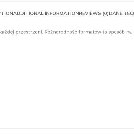
PTION
ADDITIONAL INFORMATION
REVIEWS (0)
DANE TEC
ażdej przestrzeni. Różnorodność formatów to sposób na 