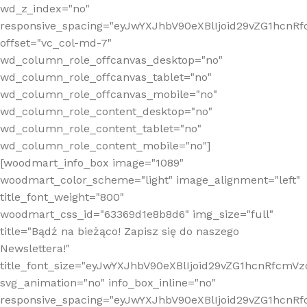
wd_z_index="no"
responsive_spacing="eyJwYXJhbV90eXBlIjoid29vZG1hcn
offset="vc_col-md-7"
wd_column_role_offcanvas_desktop="no"
wd_column_role_offcanvas_tablet="no"
wd_column_role_offcanvas_mobile="no"
wd_column_role_content_desktop="no"
wd_column_role_content_tablet="no"
wd_column_role_content_mobile="no"]
[woodmart_info_box image="1089"
woodmart_color_scheme="light" image_alignment="left"
title_font_weight="800"
woodmart_css_id="63369d1e8b8d6" img_size="full"
title="Bądź na bieżąco! Zapisz się do naszego
Newslettera!"
title_font_size="eyJwYXJhbV90eXBlIjoid29vZG1hcnRfcm
svg_animation="no" info_box_inline="no"
responsive_spacing="eyJwYXJhbV90eXBlIjoid29vZG1hcn