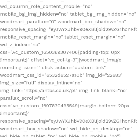
wd_column_role_content_mobile="no"
mobile_bg_img_hidden="no" tablet_bg_img_hidden="no"
woodmart_parallax="0" woodmart_box_shadow="no"
responsive_spacing="eyJwYXJhbV90eXBlIjoid29vZG1hcn
mobile_reset_margin="no" tablet_reset_margin="no"
wd_z_index="no"
css=".vc_custom_1650369307406{padding-top: 0px
!important;}" offset="vc_col-lg-3"][woodmart_image
rounding_size="" click_action="custom_link"
woodmart_css_id="6532d6527a10b" img_id="22683"
img_size="full" display_inline="no"
img_link="https://antbs.co.uk/pl" img_link_blank="no"
parallax_scroll="no"
css=".vc_custom_1697830495549{margin-bottom: 20px
!important;}"
responsive_spacing="eyJwYXJhbV90eXBlIjoid29vZG1hcn
woodmart_box_shadow="no" wd_hide_on_desktop="no"
wd_hide_on_tablet="no" wd_hide_on_mobile="no"]