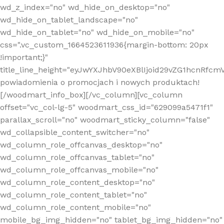
wd_z_index="no" wd_hide_on_desktop="no"
wd_hide_on_tablet_landscape="no"
wd_hide_on_tablet="no" wd_hide_on_mobile="no"
css=".vc_custom_1664523611936{margin-bottom: 20px
!important;}"
title_line_height="eyJwYXJhbV90eXBlIjoid29vZG1hcnR
powiadomienia o promocjach i nowych produktach!
[/woodmart_info_box][/vc_column][vc_column
offset="vc_col-lg-5" woodmart_css_id="629099a5471f1"
parallax_scroll="no" woodmart_sticky_column="false"
wd_collapsible_content_switcher="no"
wd_column_role_offcanvas_desktop="no"
wd_column_role_offcanvas_tablet="no"
wd_column_role_offcanvas_mobile="no"
wd_column_role_content_desktop="no"
wd_column_role_content_tablet="no"
wd_column_role_content_mobile="no"
mobile_bg_img_hidden="no" tablet_bg_img_hidden="no"