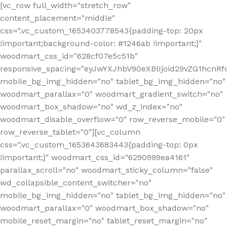
[vc_row full_width="stretch_row"
content_placement="middle"
css=".vc_custom_1653403778543{padding-top: 20px
!important;background-color: #1246ab !important;}"
woodmart_css_id="628cf07e5c51b"
responsive_spacing="eyJwYXJhbV90eXBlIjoid29vZG1hcnR
mobile_bg_img_hidden="no" tablet_bg_img_hidden="no"
woodmart_parallax="0" woodmart_gradient_switch="no"
woodmart_box_shadow="no" wd_z_index="no"
woodmart_disable_overflow="0" row_reverse_mobile="0"
row_reverse_tablet="0"][vc_column
css=".vc_custom_1653643683443{padding-top: 0px
!important;}" woodmart_css_id="6290999ea4161"
parallax_scroll="no" woodmart_sticky_column="false"
wd_collapsible_content_switcher="no"
mobile_bg_img_hidden="no" tablet_bg_img_hidden="no"
woodmart_parallax="0" woodmart_box_shadow="no"
mobile_reset_margin="no" tablet_reset_margin="no"