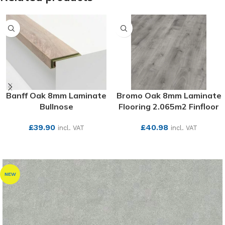
Banff Oak 8mm Laminate
Bromo Oak 8mm Laminate
Bullnose
Flooring 2.065m2 Finfloor
£
39.90
£
40.98
incl. VAT
incl. VAT
SEE MORE
SEE MORE
NEW