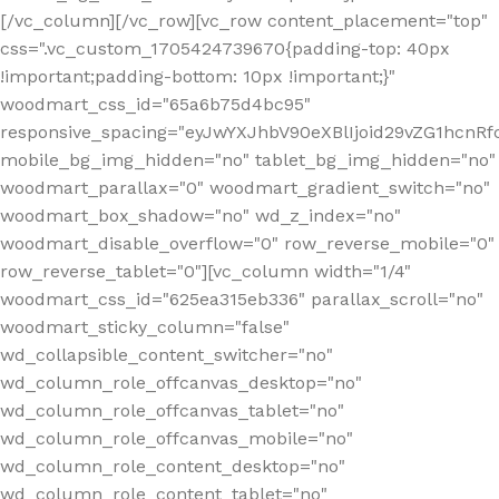
[/vc_column][/vc_row][vc_row content_placement="top"
css=".vc_custom_1705424739670{padding-top: 40px
!important;padding-bottom: 10px !important;}"
woodmart_css_id="65a6b75d4bc95"
responsive_spacing="eyJwYXJhbV90eXBlIjoid29vZG1hcn
mobile_bg_img_hidden="no" tablet_bg_img_hidden="no"
woodmart_parallax="0" woodmart_gradient_switch="no"
woodmart_box_shadow="no" wd_z_index="no"
woodmart_disable_overflow="0" row_reverse_mobile="0"
row_reverse_tablet="0"][vc_column width="1/4"
woodmart_css_id="625ea315eb336" parallax_scroll="no"
woodmart_sticky_column="false"
wd_collapsible_content_switcher="no"
wd_column_role_offcanvas_desktop="no"
wd_column_role_offcanvas_tablet="no"
wd_column_role_offcanvas_mobile="no"
wd_column_role_content_desktop="no"
wd_column_role_content_tablet="no"