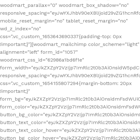
woodmart_parallax="0" woodmart_box_shadow="no"
responsive_spacing="eyJwYXJhbV90eXBlIjoid29vZG1hcn
mobile_reset_margin="no" tablet_reset_margin="no"
wd_z_index="no"
css=".vc_custom_1653643690337{padding-top: 0px
!important;}"][woodmart_mailchimp color_scheme="light"
alignment="left" form_id="1057"
woodmart_css_id="62986a1bd6f1e"
form_width="eyJkZXZpY2VzIjp7ImRlc2t0b3AiOnsidW5pdCI6
responsive_spacing="eyJwYXJhbV90eXBlIjoid29vZG1hcn
css=".vc_custom_1654155807294{margin-bottom: 20px
!important;}"
form_bg="eyJkZXZpY2VzIjp7ImRlc2t0b3AiOnsidmFsdWU
form_color="eyJkZXZpY2VzIjp7ImRlc2t0b3AiOnsidmFsdWU
button_bg_color="eyJkZXZpY2VzIjp7ImRlc2t0b3AiOnsi
button_text_color="eyJkZXZpY2VzIjp7ImRlc2t0b3AiOnsid
button_text_color_hover="eyJkZXZpY2VzIjp7ImRlc2t0b3A
button_bg_color_hover="eyJkZXZpY2VzIjp7ImRlc2t0b3A