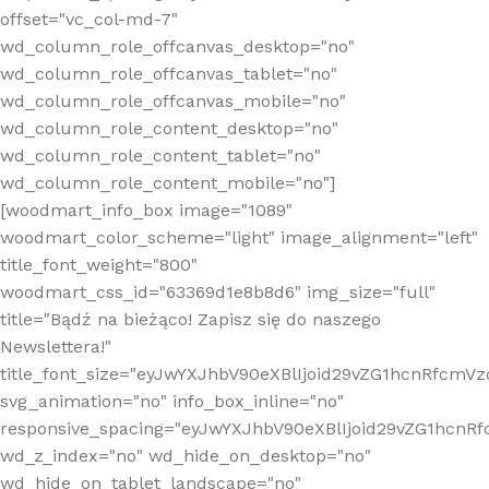
offset="vc_col-md-7"
wd_column_role_offcanvas_desktop="no"
wd_column_role_offcanvas_tablet="no"
wd_column_role_offcanvas_mobile="no"
wd_column_role_content_desktop="no"
wd_column_role_content_tablet="no"
wd_column_role_content_mobile="no"]
[woodmart_info_box image="1089"
woodmart_color_scheme="light" image_alignment="left"
title_font_weight="800"
woodmart_css_id="63369d1e8b8d6" img_size="full"
title="Bądź na bieżąco! Zapisz się do naszego
Newslettera!"
title_font_size="eyJwYXJhbV90eXBlIjoid29vZG1hcnRfcm
svg_animation="no" info_box_inline="no"
responsive_spacing="eyJwYXJhbV90eXBlIjoid29vZG1hcn
wd_z_index="no" wd_hide_on_desktop="no"
wd_hide_on_tablet_landscape="no"