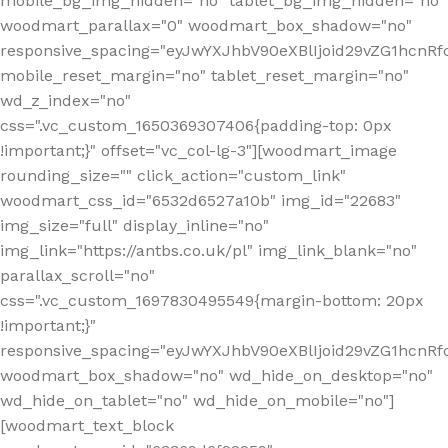
mobile_bg_img_hidden="no" tablet_bg_img_hidden="no"
woodmart_parallax="0" woodmart_box_shadow="no"
responsive_spacing="eyJwYXJhbV90eXBlIjoid29vZG1hcn
mobile_reset_margin="no" tablet_reset_margin="no"
wd_z_index="no"
css=".vc_custom_1650369307406{padding-top: 0px
!important;}" offset="vc_col-lg-3"][woodmart_image
rounding_size="" click_action="custom_link"
woodmart_css_id="6532d6527a10b" img_id="22683"
img_size="full" display_inline="no"
img_link="https://antbs.co.uk/pl" img_link_blank="no"
parallax_scroll="no"
css=".vc_custom_1697830495549{margin-bottom: 20px
!important;}"
responsive_spacing="eyJwYXJhbV90eXBlIjoid29vZG1hcn
woodmart_box_shadow="no" wd_hide_on_desktop="no"
wd_hide_on_tablet="no" wd_hide_on_mobile="no"]
[woodmart_text_block