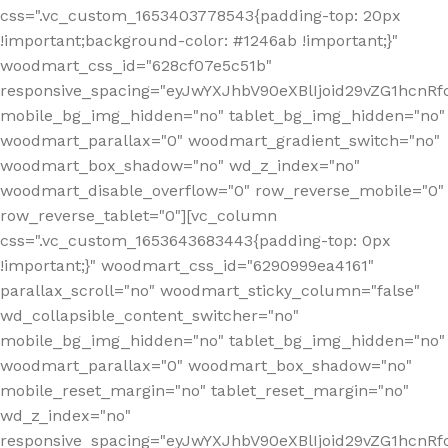
css=".vc_custom_1653403778543{padding-top: 20px
!important;background-color: #1246ab !important;}"
woodmart_css_id="628cf07e5c51b"
responsive_spacing="eyJwYXJhbV90eXBlIjoid29vZG1hcnR
mobile_bg_img_hidden="no" tablet_bg_img_hidden="no"
woodmart_parallax="0" woodmart_gradient_switch="no"
woodmart_box_shadow="no" wd_z_index="no"
woodmart_disable_overflow="0" row_reverse_mobile="0"
row_reverse_tablet="0"][vc_column
css=".vc_custom_1653643683443{padding-top: 0px
!important;}" woodmart_css_id="6290999ea4161"
parallax_scroll="no" woodmart_sticky_column="false"
wd_collapsible_content_switcher="no"
mobile_bg_img_hidden="no" tablet_bg_img_hidden="no"
woodmart_parallax="0" woodmart_box_shadow="no"
mobile_reset_margin="no" tablet_reset_margin="no"
wd_z_index="no"
responsive_spacing="eyJwYXJhbV90eXBlIjoid29vZG1hcn