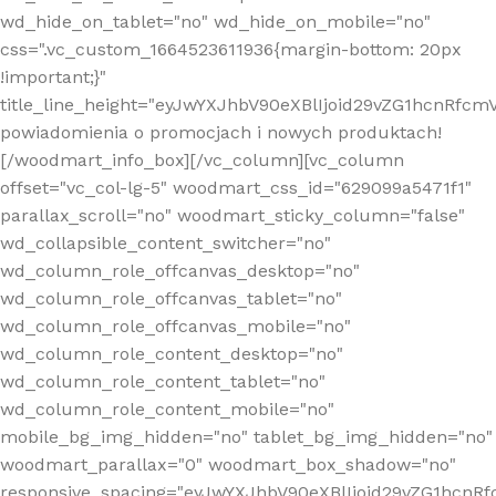
wd_hide_on_tablet="no" wd_hide_on_mobile="no"
css=".vc_custom_1664523611936{margin-bottom: 20px
!important;}"
title_line_height="eyJwYXJhbV90eXBlIjoid29vZG1hcnR
powiadomienia o promocjach i nowych produktach!
[/woodmart_info_box][/vc_column][vc_column
offset="vc_col-lg-5" woodmart_css_id="629099a5471f1"
parallax_scroll="no" woodmart_sticky_column="false"
wd_collapsible_content_switcher="no"
wd_column_role_offcanvas_desktop="no"
wd_column_role_offcanvas_tablet="no"
wd_column_role_offcanvas_mobile="no"
wd_column_role_content_desktop="no"
wd_column_role_content_tablet="no"
wd_column_role_content_mobile="no"
mobile_bg_img_hidden="no" tablet_bg_img_hidden="no"
woodmart_parallax="0" woodmart_box_shadow="no"
responsive_spacing="eyJwYXJhbV90eXBlIjoid29vZG1hcn