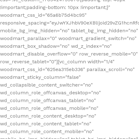
!important;padding-bottom: 10px !important;}"
woodmart_css_id="65a6b75d4bc95"
responsive_spacing="eyJwYXJhbV90eXBlIjoid29vZG1hcn
mobile_bg_img_hidden="no" tablet_bg_img_hidden="no"
woodmart_parallax="0" woodmart_gradient_switch="no"
woodmart_box_shadow="no" wd_z_index="no"
woodmart_disable_overflow="0" row_reverse_mobile="0"
row_reverse_tablet="0"][vc_column width="1/4"
woodmart_css_id="625ea315eb336" parallax_scroll="no"
woodmart_sticky_column="false"
wd_collapsible_content_switcher="no"
wd_column_role_offcanvas_desktop="no"
wd_column_role_offcanvas_tablet="no"
wd_column_role_offcanvas_mobile="no"
wd_column_role_content_desktop="no"
wd_column_role_content_tablet="no"
wd_column_role_content_mobile="no"