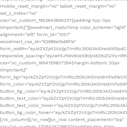
mobile_reset_margin="no" tablet_reset_margin="no"
wd_z_index="no"
css=".vc_custom_1653643690337{padding-top: 0px
!important;}"][woodmart_mailchimp color_scheme="light"
alignment="left" form_id="1057"
woodmart_css_id="62986a1bd6f1e"
form_width="eyJkZXZpY2VzIjp7ImRlc2t0b3AiOnsidW5pdCI6
responsive_spacing="eyJwYXJhbV90eXBlIjoid29vZG1hcn
css=".vc_custom_1654155807294{margin-bottom: 20px
!important;}"
form_bg="eyJkZXZpY2VzIjp7ImRlc2t0b3AiOnsidmFsdWU
form_color="eyJkZXZpY2VzIjp7ImRlc2t0b3AiOnsidmFsdWU
button_bg_color="eyJkZXZpY2VzIjp7ImRlc2t0b3AiOnsi
button_text_color="eyJkZXZpY2VzIjp7ImRlc2t0b3AiOnsid
button_text_color_hover="eyJkZXZpY2VzIjp7ImRlc2t0b3A
button_bg_color_hover="eyJkZXZpY2VzIjp7ImRlc2t0b3A
[/vc_column][/vc_row][vc_row content_placement="top"
css=".vc_custom_1705424739670{padding-top: 40px