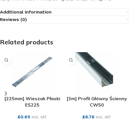
Additional information
Reviews (0)
Related products
[225mm] Wieszak Płaski
[3m] Profil Główny Ścienny
ES225
CW50
£
0.65
£
6.76
incl. VAT
incl. VAT
SEE MORE
SEE MORE