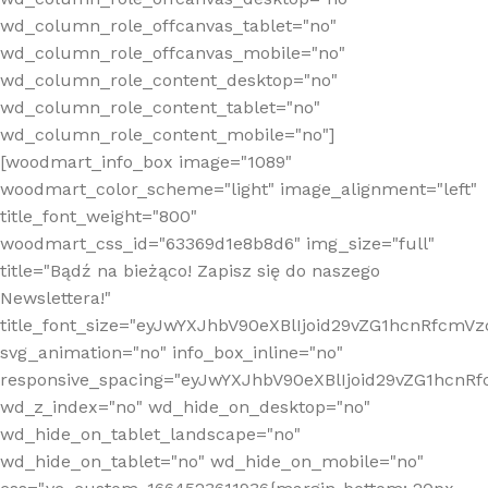
wd_column_role_offcanvas_tablet="no"
wd_column_role_offcanvas_mobile="no"
wd_column_role_content_desktop="no"
wd_column_role_content_tablet="no"
wd_column_role_content_mobile="no"]
[woodmart_info_box image="1089"
woodmart_color_scheme="light" image_alignment="left"
title_font_weight="800"
woodmart_css_id="63369d1e8b8d6" img_size="full"
title="Bądź na bieżąco! Zapisz się do naszego
Newslettera!"
title_font_size="eyJwYXJhbV90eXBlIjoid29vZG1hcnRfcm
svg_animation="no" info_box_inline="no"
responsive_spacing="eyJwYXJhbV90eXBlIjoid29vZG1hcn
wd_z_index="no" wd_hide_on_desktop="no"
wd_hide_on_tablet_landscape="no"
wd_hide_on_tablet="no" wd_hide_on_mobile="no"