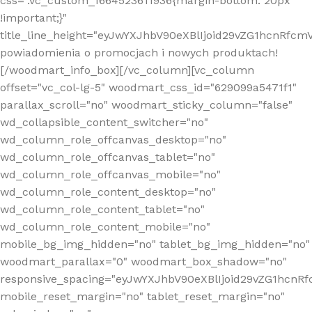
css=".vc_custom_1664523611936{margin-bottom: 20px
!important;}"
title_line_height="eyJwYXJhbV90eXBlIjoid29vZG1hcnR
powiadomienia o promocjach i nowych produktach!
[/woodmart_info_box][/vc_column][vc_column
offset="vc_col-lg-5" woodmart_css_id="629099a5471f1"
parallax_scroll="no" woodmart_sticky_column="false"
wd_collapsible_content_switcher="no"
wd_column_role_offcanvas_desktop="no"
wd_column_role_offcanvas_tablet="no"
wd_column_role_offcanvas_mobile="no"
wd_column_role_content_desktop="no"
wd_column_role_content_tablet="no"
wd_column_role_content_mobile="no"
mobile_bg_img_hidden="no" tablet_bg_img_hidden="no"
woodmart_parallax="0" woodmart_box_shadow="no"
responsive_spacing="eyJwYXJhbV90eXBlIjoid29vZG1hcn
mobile_reset_margin="no" tablet_reset_margin="no"