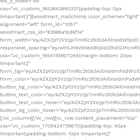
wd_z_index="no"
css=".vc_custom_1653643690337{padding-top: 0px
!important;}"][woodmart_mailchimp color_scheme="light"
alignment="left" form_id="1057"
woodmart_css_id="62986a1bd6f1e"
form_width="eyJkZXZpY2VzIjp7ImRlc2t0b3AiOnsidW5pdCI6
responsive_spacing="eyJwYXJhbV90eXBlIjoid29vZG1hcn
css=".vc_custom_1654155807294{margin-bottom: 20px
!important;}"
form_bg="eyJkZXZpY2VzIjp7ImRlc2t0b3AiOnsidmFsdWU
form_color="eyJkZXZpY2VzIjp7ImRlc2t0b3AiOnsidmFsdWU
button_bg_color="eyJkZXZpY2VzIjp7ImRlc2t0b3AiOnsi
button_text_color="eyJkZXZpY2VzIjp7ImRlc2t0b3AiOnsid
button_text_color_hover="eyJkZXZpY2VzIjp7ImRlc2t0b3A
button_bg_color_hover="eyJkZXZpY2VzIjp7ImRlc2t0b3A
[/vc_column][/vc_row][vc_row content_placement="top"
css=".vc_custom_1705424739670{padding-top: 40px
!important;padding-bottom: 10px !important;}"