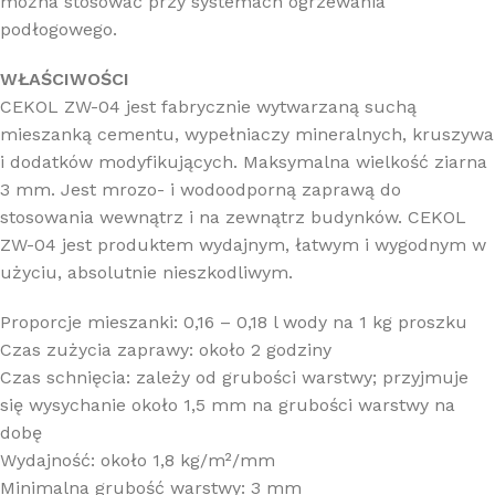
można stosować przy systemach ogrzewania
podłogowego.
WŁAŚCIWOŚCI
CEKOL ZW-04 jest fabrycznie wytwarzaną suchą
mieszanką cementu, wypełniaczy mineralnych, kruszywa
i dodatków modyfikujących. Maksymalna wielkość ziarna
3 mm. Jest mrozo- i wodoodporną zaprawą do
stosowania wewnątrz i na zewnątrz budynków. CEKOL
ZW-04 jest produktem wydajnym, łatwym i wygodnym w
użyciu, absolutnie nieszkodliwym.
Proporcje mieszanki: 0,16 – 0,18 l wody na 1 kg proszku
Czas zużycia zaprawy: około 2 godziny
Czas schnięcia: zależy od grubości warstwy; przyjmuje
się wysychanie około 1,5 mm na grubości warstwy na
dobę
Wydajność: około 1,8 kg/m²/mm
Minimalna grubość warstwy: 3 mm