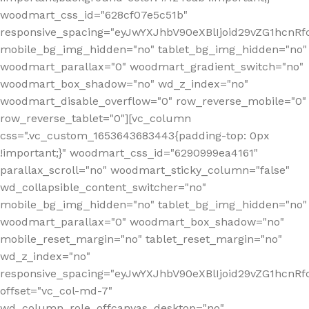
woodmart_css_id="628cf07e5c51b"
responsive_spacing="eyJwYXJhbV90eXBlIjoid29vZG1hcnR
mobile_bg_img_hidden="no" tablet_bg_img_hidden="no"
woodmart_parallax="0" woodmart_gradient_switch="no"
woodmart_box_shadow="no" wd_z_index="no"
woodmart_disable_overflow="0" row_reverse_mobile="0"
row_reverse_tablet="0"][vc_column
css=".vc_custom_1653643683443{padding-top: 0px
!important;}" woodmart_css_id="6290999ea4161"
parallax_scroll="no" woodmart_sticky_column="false"
wd_collapsible_content_switcher="no"
mobile_bg_img_hidden="no" tablet_bg_img_hidden="no"
woodmart_parallax="0" woodmart_box_shadow="no"
mobile_reset_margin="no" tablet_reset_margin="no"
wd_z_index="no"
responsive_spacing="eyJwYXJhbV90eXBlIjoid29vZG1hcn
offset="vc_col-md-7"
wd_column_role_offcanvas_desktop="no"