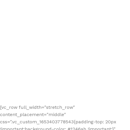
[vc_row full_width="stretch_row"
content_placement="middle"
css=".vc_custom_1653403778543{padding-top: 20px
!important;background-color: #1246ab !important;}"