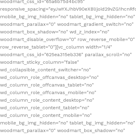
woodmart_css_id="65a6b75d4bc95"
responsive_spacing="eyJwYXJhbV90eXBlIjoid29vZG1hcn
mobile_bg_img_hidden="no" tablet_bg_img_hidden="no"
woodmart_parallax="0" woodmart_gradient_switch="no"
woodmart_box_shadow="no" wd_z_index="no"
woodmart_disable_overflow="0" row_reverse_mobile="0"
row_reverse_tablet="0"][vc_column width="1/4"
woodmart_css_id="625ea315eb336" parallax_scroll="no"
woodmart_sticky_column="false"
wd_collapsible_content_switcher="no"
wd_column_role_offcanvas_desktop="no"
wd_column_role_offcanvas_tablet="no"
wd_column_role_offcanvas_mobile="no"
wd_column_role_content_desktop="no"
wd_column_role_content_tablet="no"
wd_column_role_content_mobile="no"
mobile_bg_img_hidden="no" tablet_bg_img_hidden="no"
woodmart_parallax="0" woodmart_box_shadow="no"