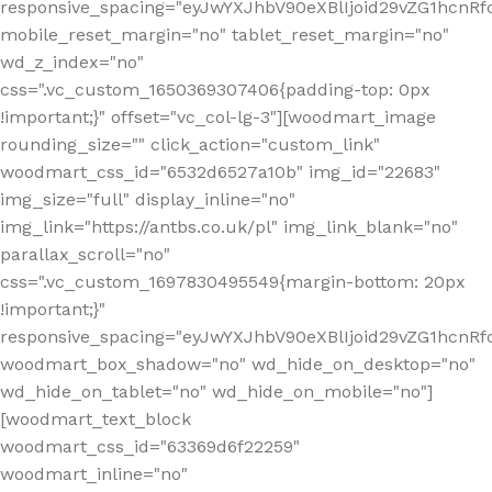
responsive_spacing="eyJwYXJhbV90eXBlIjoid29vZG1hcn
mobile_reset_margin="no" tablet_reset_margin="no"
wd_z_index="no"
css=".vc_custom_1650369307406{padding-top: 0px
!important;}" offset="vc_col-lg-3"][woodmart_image
rounding_size="" click_action="custom_link"
woodmart_css_id="6532d6527a10b" img_id="22683"
img_size="full" display_inline="no"
img_link="https://antbs.co.uk/pl" img_link_blank="no"
parallax_scroll="no"
css=".vc_custom_1697830495549{margin-bottom: 20px
!important;}"
responsive_spacing="eyJwYXJhbV90eXBlIjoid29vZG1hcn
woodmart_box_shadow="no" wd_hide_on_desktop="no"
wd_hide_on_tablet="no" wd_hide_on_mobile="no"]
[woodmart_text_block
woodmart_css_id="63369d6f22259"
woodmart_inline="no"