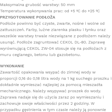
Maksymalna grubość warstwy: 50 mm
Temperatura wykonywania prac: od +5 ºC do +25 ºC
PRZYGOTOWANIE PODŁOŻA
Podłoże powinno być czyste, zwarte, nośne i wolne od
zatłuszczeń. Farby, luźne ziarenka piasku i tynku oraz
wszelkie warstwy trwale niezwiązane z podłożem należy
usunąć. Podłoże zagruntować CEKOL DL-80. Zaprawę
wyrównującą CEKOL ZW-04 stosuje się na podłożach z
muru ceglanego, betonu lub gazobetonu.
WYKONANIE
Zawartość opakowania wsypać do zimnej wody w
proporcji 0,16 do 0,18 litra wody na 1 kg suchego proszku i
dokładnie wymieszać najlepiej za pomocą mieszadła
mechanicznego. Należy wsypywać proszek do wody.
Zaprawa nadaje się do użycia zaraz po wymieszaniu i
zachowuje swoje właściwości przez 2 godziny. W
przypadku gęstnienia w tym czasie należy ją ponownie