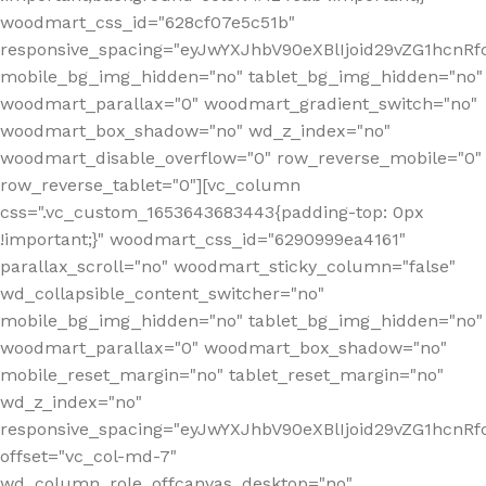
woodmart_css_id="628cf07e5c51b"
responsive_spacing="eyJwYXJhbV90eXBlIjoid29vZG1hcnR
mobile_bg_img_hidden="no" tablet_bg_img_hidden="no"
woodmart_parallax="0" woodmart_gradient_switch="no"
woodmart_box_shadow="no" wd_z_index="no"
woodmart_disable_overflow="0" row_reverse_mobile="0"
row_reverse_tablet="0"][vc_column
css=".vc_custom_1653643683443{padding-top: 0px
!important;}" woodmart_css_id="6290999ea4161"
parallax_scroll="no" woodmart_sticky_column="false"
wd_collapsible_content_switcher="no"
mobile_bg_img_hidden="no" tablet_bg_img_hidden="no"
woodmart_parallax="0" woodmart_box_shadow="no"
mobile_reset_margin="no" tablet_reset_margin="no"
wd_z_index="no"
responsive_spacing="eyJwYXJhbV90eXBlIjoid29vZG1hcn
offset="vc_col-md-7"
wd_column_role_offcanvas_desktop="no"