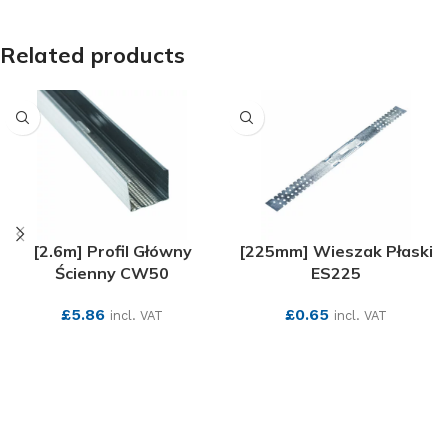
SEE MORE
Related products
[2.6m] Profil Główny
[225mm] Wieszak Płaski
Ścienny CW50
ES225
£
5.86
£
0.65
incl. VAT
incl. VAT
SEE MORE
SEE MORE