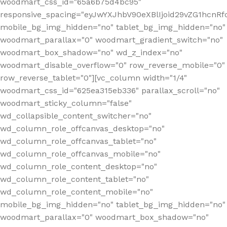
woodmart_css_id="65a6b75d4bc95"
responsive_spacing="eyJwYXJhbV90eXBlIjoid29vZG1hcn
mobile_bg_img_hidden="no" tablet_bg_img_hidden="no"
woodmart_parallax="0" woodmart_gradient_switch="no"
woodmart_box_shadow="no" wd_z_index="no"
woodmart_disable_overflow="0" row_reverse_mobile="0"
row_reverse_tablet="0"][vc_column width="1/4"
woodmart_css_id="625ea315eb336" parallax_scroll="no"
woodmart_sticky_column="false"
wd_collapsible_content_switcher="no"
wd_column_role_offcanvas_desktop="no"
wd_column_role_offcanvas_tablet="no"
wd_column_role_offcanvas_mobile="no"
wd_column_role_content_desktop="no"
wd_column_role_content_tablet="no"
wd_column_role_content_mobile="no"
mobile_bg_img_hidden="no" tablet_bg_img_hidden="no"
woodmart_parallax="0" woodmart_box_shadow="no"