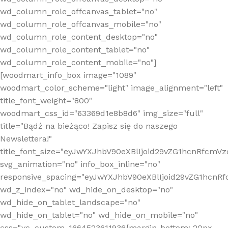
wd_column_role_offcanvas_tablet="no"
wd_column_role_offcanvas_mobile="no"
wd_column_role_content_desktop="no"
wd_column_role_content_tablet="no"
wd_column_role_content_mobile="no"]
[woodmart_info_box image="1089"
woodmart_color_scheme="light" image_alignment="left"
title_font_weight="800"
woodmart_css_id="63369d1e8b8d6" img_size="full"
title="Bądź na bieżąco! Zapisz się do naszego
Newslettera!"
title_font_size="eyJwYXJhbV90eXBlIjoid29vZG1hcnRfcm
svg_animation="no" info_box_inline="no"
responsive_spacing="eyJwYXJhbV90eXBlIjoid29vZG1hcn
wd_z_index="no" wd_hide_on_desktop="no"
wd_hide_on_tablet_landscape="no"
wd_hide_on_tablet="no" wd_hide_on_mobile="no"
css=".vc_custom_1664523611936{margin-bottom: 20px