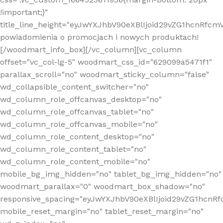
!important;}"
title_line_height="eyJwYXJhbV90eXBlIjoid29vZG1hcnR
powiadomienia o promocjach i nowych produktach!
[/woodmart_info_box][/vc_column][vc_column
offset="vc_col-lg-5" woodmart_css_id="629099a5471f1"
parallax_scroll="no" woodmart_sticky_column="false"
wd_collapsible_content_switcher="no"
wd_column_role_offcanvas_desktop="no"
wd_column_role_offcanvas_tablet="no"
wd_column_role_offcanvas_mobile="no"
wd_column_role_content_desktop="no"
wd_column_role_content_tablet="no"
wd_column_role_content_mobile="no"
mobile_bg_img_hidden="no" tablet_bg_img_hidden="no"
woodmart_parallax="0" woodmart_box_shadow="no"
responsive_spacing="eyJwYXJhbV90eXBlIjoid29vZG1hcn
mobile_reset_margin="no" tablet_reset_margin="no"