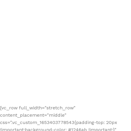
[vc_row full_width="stretch_row"
content_placement="middle"
css=".vc_custom_1653403778543{padding-top: 20px
!important;background-color: #1246ab !important;}"