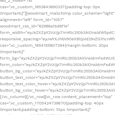
wd_z_index="no"
css=".vc_custom_1653643690337{padding-top: 0px
!important;}"][woodmart_mailchimp color_scheme="light"
alignment="left" form_id="1057"
woodmart_css_id="62986a1bd6f1e"
form_width="eyJkZXZpY2VzIjp7ImRlc2t0b3AiOnsidW5pdCI6
responsive_spacing="eyJwYXJhbV90eXBlIjoid29vZG1hcn
css=".vc_custom_1654155807294{margin-bottom: 20px
!important;}"
form_bg="eyJkZXZpY2VzIjp7ImRlc2t0b3AiOnsidmFsdWU
form_color="eyJkZXZpY2VzIjp7ImRlc2t0b3AiOnsidmFsdWU
button_bg_color="eyJkZXZpY2VzIjp7ImRlc2t0b3AiOnsi
button_text_color="eyJkZXZpY2VzIjp7ImRlc2t0b3AiOnsid
button_text_color_hover="eyJkZXZpY2VzIjp7ImRlc2t0b3A
button_bg_color_hover="eyJkZXZpY2VzIjp7ImRlc2t0b3A
[/vc_column][/vc_row][vc_row content_placement="top"
css=".vc_custom_1705424739670{padding-top: 40px
!important;padding-bottom: 10px !important;}"