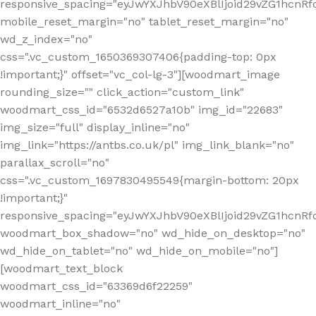
responsive_spacing="eyJwYXJhbV90eXBlIjoid29vZG1hcn
mobile_reset_margin="no" tablet_reset_margin="no"
wd_z_index="no"
css=".vc_custom_1650369307406{padding-top: 0px
!important;}" offset="vc_col-lg-3"][woodmart_image
rounding_size="" click_action="custom_link"
woodmart_css_id="6532d6527a10b" img_id="22683"
img_size="full" display_inline="no"
img_link="https://antbs.co.uk/pl" img_link_blank="no"
parallax_scroll="no"
css=".vc_custom_1697830495549{margin-bottom: 20px
!important;}"
responsive_spacing="eyJwYXJhbV90eXBlIjoid29vZG1hcn
woodmart_box_shadow="no" wd_hide_on_desktop="no"
wd_hide_on_tablet="no" wd_hide_on_mobile="no"]
[woodmart_text_block
woodmart_css_id="63369d6f22259"
woodmart_inline="no"