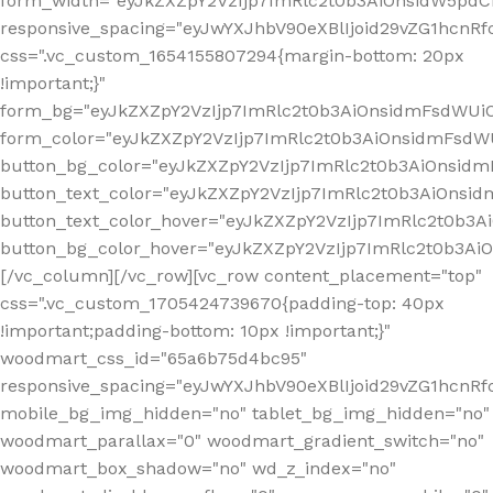
form_width="eyJkZXZpY2VzIjp7ImRlc2t0b3AiOnsidW5pdCI6
responsive_spacing="eyJwYXJhbV90eXBlIjoid29vZG1hcn
css=".vc_custom_1654155807294{margin-bottom: 20px
!important;}"
form_bg="eyJkZXZpY2VzIjp7ImRlc2t0b3AiOnsidmFsdWU
form_color="eyJkZXZpY2VzIjp7ImRlc2t0b3AiOnsidmFsdWU
button_bg_color="eyJkZXZpY2VzIjp7ImRlc2t0b3AiOnsi
button_text_color="eyJkZXZpY2VzIjp7ImRlc2t0b3AiOnsid
button_text_color_hover="eyJkZXZpY2VzIjp7ImRlc2t0b3A
button_bg_color_hover="eyJkZXZpY2VzIjp7ImRlc2t0b3A
[/vc_column][/vc_row][vc_row content_placement="top"
css=".vc_custom_1705424739670{padding-top: 40px
!important;padding-bottom: 10px !important;}"
woodmart_css_id="65a6b75d4bc95"
responsive_spacing="eyJwYXJhbV90eXBlIjoid29vZG1hcn
mobile_bg_img_hidden="no" tablet_bg_img_hidden="no"
woodmart_parallax="0" woodmart_gradient_switch="no"
woodmart_box_shadow="no" wd_z_index="no"