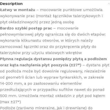
Description
Łatwy w montażu
– mocowanie punktowe umożliwia
wykonywanie prac (montaż łączników talerzykowych i
płyt okładzinowych) przez jedną osobę
Bardzo szybki postęp prac
– mocowanie
pełnowymiarowej płyty ogranicza się do dwóch etapów:
wykonania kilkunastu otworów, w których należy
zamocować łączniki oraz do przykręcenia płyty do
talerzyków przy użyciu stalowych wkrętów
Płynna regulacja dystansu pomiędzy płytą a podłożem
oraz kąta nachylenia płyt poszycia (±27°)
– dystans płyt
od podłoża może być dowolnie regulowany, niezależnie
od geometrii ścian lub wypraw tynkarskich, w zakresie
14-200 mm, a po zastosowaniu elementów
przedłużających w przypadku sufitów nawet do ponad
500 mm. Umożliwia montaż okładzin z płyt pod kątem
(max ±27°)
Podłoże (zarówno mineralne, jak i drewniane) do