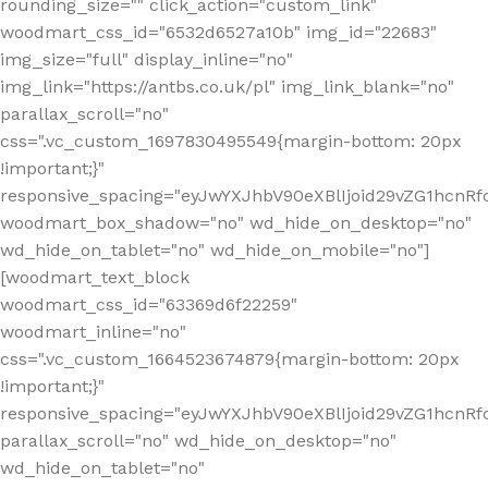
rounding_size="" click_action="custom_link"
woodmart_css_id="6532d6527a10b" img_id="22683"
img_size="full" display_inline="no"
img_link="https://antbs.co.uk/pl" img_link_blank="no"
parallax_scroll="no"
css=".vc_custom_1697830495549{margin-bottom: 20px
!important;}"
responsive_spacing="eyJwYXJhbV90eXBlIjoid29vZG1hcn
woodmart_box_shadow="no" wd_hide_on_desktop="no"
wd_hide_on_tablet="no" wd_hide_on_mobile="no"]
[woodmart_text_block
woodmart_css_id="63369d6f22259"
woodmart_inline="no"
css=".vc_custom_1664523674879{margin-bottom: 20px
!important;}"
responsive_spacing="eyJwYXJhbV90eXBlIjoid29vZG1hcnR
parallax_scroll="no" wd_hide_on_desktop="no"
wd_hide_on_tablet="no"