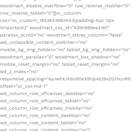
woodmart_disable_overflow="0" row_reverse_mobile="0"
row_reverse_tablet="0"][vc_column
css=".vc_custom_1653643683443{padding-top: 0px
!important;}" woodmart_css_id="6290999ea4161"
parallax_scroll="no" woodmart_sticky_column="false"
wd_collapsible_content_switcher="no"
mobile_bg_img_hidden="no" tablet_bg_img_hidden="no"
woodmart_parallax="0" woodmart_box_shadow="no"
mobile_reset_margin="no" tablet_reset_margin="no"
wd_z_index="no"
responsive_spacing="eyJwYXJhbV90eXBlIjoid29vZG1hcn
offset="vc_col-md-7"
wd_column_role_offcanvas_desktop="no"
wd_column_role_offcanvas_tablet="no"
wd_column_role_offcanvas_mobile="no"
wd_column_role_content_desktop="no"
wd_column_role_content_tablet="no"
wd_column_role_content_mobile="no"]