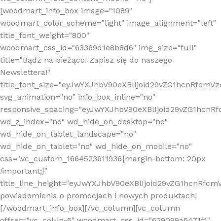
[woodmart_info_box image="1089"
woodmart_color_scheme="light" image_alignment="left"
title_font_weight="800"
woodmart_css_id="63369d1e8b8d6" img_size="full"
title="Bądź na bieżąco! Zapisz się do naszego
Newslettera!"
title_font_size="eyJwYXJhbV90eXBlIjoid29vZG1hcnRfcm
svg_animation="no" info_box_inline="no"
responsive_spacing="eyJwYXJhbV90eXBlIjoid29vZG1hcn
wd_z_index="no" wd_hide_on_desktop="no"
wd_hide_on_tablet_landscape="no"
wd_hide_on_tablet="no" wd_hide_on_mobile="no"
css=".vc_custom_1664523611936{margin-bottom: 20px
!important;}"
title_line_height="eyJwYXJhbV90eXBlIjoid29vZG1hcnR
powiadomienia o promocjach i nowych produktach!
[/woodmart_info_box][/vc_column][vc_column
offset="vc_col-lg-5" woodmart_css_id="629099a5471f1"