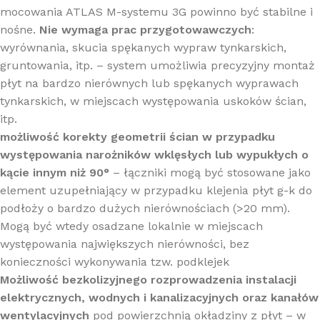
mocowania ATLAS M-systemu 3G powinno być stabilne i
nośne.
Nie wymaga prac przygotowawczych
:
wyrównania, skucia spękanych wypraw tynkarskich,
gruntowania, itp. – system umożliwia precyzyjny montaż
płyt na bardzo nierównych lub spękanych wyprawach
tynkarskich, w miejscach występowania uskoków ścian,
itp.
możliwość korekty geometrii ścian w przypadku
występowania narożników wklęsłych lub wypukłych o
kącie innym niż 90°
– łączniki mogą być stosowane jako
element uzupełniający w przypadku klejenia płyt g-k do
podłoży o bardzo dużych nierównościach (>20 mm).
Mogą być wtedy osadzane lokalnie w miejscach
występowania największych nierówności, bez
konieczności wykonywania tzw. podklejek
Możliwość bezkolizyjnego rozprowadzenia instalacji
elektrycznych, wodnych i kanalizacyjnych oraz kanałów
wentylacyjnych
pod powierzchnią okładziny z płyt – w