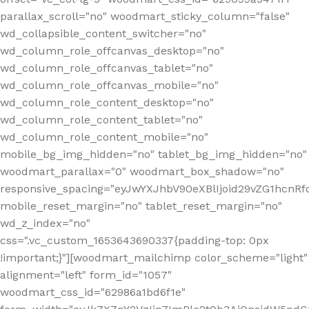
parallax_scroll="no" woodmart_sticky_column="false"
wd_collapsible_content_switcher="no"
wd_column_role_offcanvas_desktop="no"
wd_column_role_offcanvas_tablet="no"
wd_column_role_offcanvas_mobile="no"
wd_column_role_content_desktop="no"
wd_column_role_content_tablet="no"
wd_column_role_content_mobile="no"
mobile_bg_img_hidden="no" tablet_bg_img_hidden="no"
woodmart_parallax="0" woodmart_box_shadow="no"
responsive_spacing="eyJwYXJhbV90eXBlIjoid29vZG1hcn
mobile_reset_margin="no" tablet_reset_margin="no"
wd_z_index="no"
css=".vc_custom_1653643690337{padding-top: 0px
!important;}"][woodmart_mailchimp color_scheme="light"
alignment="left" form_id="1057"
woodmart_css_id="62986a1bd6f1e"