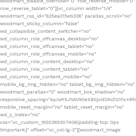
woodmart_disable_overflow="0" row_reverse_mobile="0"
row_reverse_tablet="0"][vc_column width="1/4"
woodmart_css_id="625ea315eb336" parallax_scroll="no"
woodmart_sticky_column="false"
wd_collapsible_content_switcher="no"
wd_column_role_offcanvas_desktop="no"
wd_column_role_offcanvas_tablet="no"
wd_column_role_offcanvas_mobile="no"
wd_column_role_content_desktop="no"
wd_column_role_content_tablet="no"
wd_column_role_content_mobile="no"
mobile_bg_img_hidden="no" tablet_bg_img_hidden="no"
woodmart_parallax="0" woodmart_box_shadow="no"
responsive_spacing="eyJwYXJhbV90eXBlIjoid29vZG1hcn
mobile_reset_margin="no" tablet_reset_margin="no"
wd_z_index="no"
css=".vc_custom_1650369307406{padding-top: 0px
!important;}" offset="vc_col-lg-3"][woodmart_image