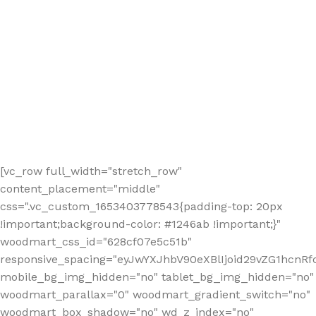
[vc_row full_width="stretch_row"
content_placement="middle"
css=".vc_custom_1653403778543{padding-top: 20px
!important;background-color: #1246ab !important;}"
woodmart_css_id="628cf07e5c51b"
responsive_spacing="eyJwYXJhbV90eXBlIjoid29vZG1hcnR
mobile_bg_img_hidden="no" tablet_bg_img_hidden="no"
woodmart_parallax="0" woodmart_gradient_switch="no"
woodmart_box_shadow="no" wd_z_index="no"