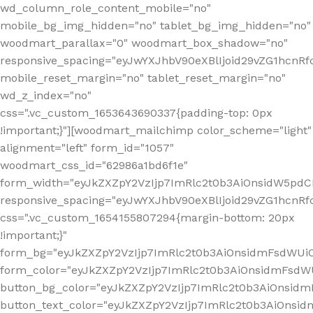
wd_column_role_content_mobile="no"
mobile_bg_img_hidden="no" tablet_bg_img_hidden="no"
woodmart_parallax="0" woodmart_box_shadow="no"
responsive_spacing="eyJwYXJhbV90eXBlIjoid29vZG1hcn
mobile_reset_margin="no" tablet_reset_margin="no"
wd_z_index="no"
css=".vc_custom_1653643690337{padding-top: 0px
!important;}"][woodmart_mailchimp color_scheme="light"
alignment="left" form_id="1057"
woodmart_css_id="62986a1bd6f1e"
form_width="eyJkZXZpY2VzIjp7ImRlc2t0b3AiOnsidW5pdCI6
responsive_spacing="eyJwYXJhbV90eXBlIjoid29vZG1hcn
css=".vc_custom_1654155807294{margin-bottom: 20px
!important;}"
form_bg="eyJkZXZpY2VzIjp7ImRlc2t0b3AiOnsidmFsdWU
form_color="eyJkZXZpY2VzIjp7ImRlc2t0b3AiOnsidmFsdWU
button_bg_color="eyJkZXZpY2VzIjp7ImRlc2t0b3AiOnsi
button_text_color="eyJkZXZpY2VzIjp7ImRlc2t0b3AiOnsid