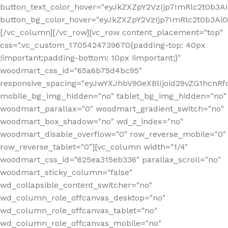
button_text_color_hover="eyJkZXZpY2VzIjp7ImRlc2t0b3A
button_bg_color_hover="eyJkZXZpY2VzIjp7ImRlc2t0b3A
[/vc_column][/vc_row][vc_row content_placement="top"
css=".vc_custom_1705424739670{padding-top: 40px
!important;padding-bottom: 10px !important;}"
woodmart_css_id="65a6b75d4bc95"
responsive_spacing="eyJwYXJhbV90eXBlIjoid29vZG1hcn
mobile_bg_img_hidden="no" tablet_bg_img_hidden="no"
woodmart_parallax="0" woodmart_gradient_switch="no"
woodmart_box_shadow="no" wd_z_index="no"
woodmart_disable_overflow="0" row_reverse_mobile="0"
row_reverse_tablet="0"][vc_column width="1/4"
woodmart_css_id="625ea315eb336" parallax_scroll="no"
woodmart_sticky_column="false"
wd_collapsible_content_switcher="no"
wd_column_role_offcanvas_desktop="no"
wd_column_role_offcanvas_tablet="no"
wd_column_role_offcanvas_mobile="no"