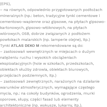
(EPS),
– na równych, odpowiednio przygotowanych podłożach
mineralnych (np.: beton, tradycyjne tynki cementowe i
cementowo-wapienne oraz gipsowe, na płytach gipsowo-
kartonowych, gipsowo-włóknowych, na płytach
wiórowych, OSB, dobrze związanych z podłożem
powłokach malarskich (np. lamperie olejne), itp.)
Tynki
ATLAS DEKO M
rekomendowane są do:
– zastosowań wewnętrznych w miejscach o dużym
natężeniu ruchu i wysokich obciążeniach
eksploatacyjnych (hole w szkołach, przedszkolach,
obiektach służby zdrowia, obiektach biurowych,
przejściach podziemnych, itp.)
– zastosowań zewnętrznych, narażonych na działanie
warunków atmosferycznych, wymagające częstego
mycia, np.: na cokoły budynków, ogrodzenia, murki
oporowe, słupy, części fasad lub elementy
architektoniczne (np. wykusze, lukarny, itp.).