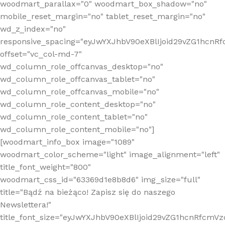
woodmart_parallax="0" woodmart_box_shadow="no"
mobile_reset_margin="no" tablet_reset_margin="no"
wd_z_index="no"
responsive_spacing="eyJwYXJhbV90eXBlIjoid29vZG1hcn
offset="vc_col-md-7"
wd_column_role_offcanvas_desktop="no"
wd_column_role_offcanvas_tablet="no"
wd_column_role_offcanvas_mobile="no"
wd_column_role_content_desktop="no"
wd_column_role_content_tablet="no"
wd_column_role_content_mobile="no"]
[woodmart_info_box image="1089"
woodmart_color_scheme="light" image_alignment="left"
title_font_weight="800"
woodmart_css_id="63369d1e8b8d6" img_size="full"
title="Bądź na bieżąco! Zapisz się do naszego
Newslettera!"
title_font_size="eyJwYXJhbV90eXBlIjoid29vZG1hcnRfcm