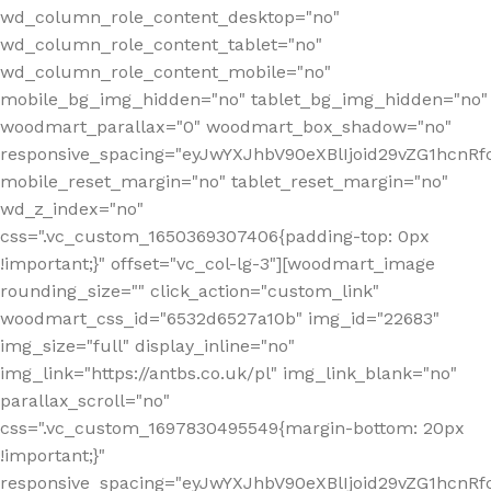
wd_column_role_content_desktop="no"
wd_column_role_content_tablet="no"
wd_column_role_content_mobile="no"
mobile_bg_img_hidden="no" tablet_bg_img_hidden="no"
woodmart_parallax="0" woodmart_box_shadow="no"
responsive_spacing="eyJwYXJhbV90eXBlIjoid29vZG1hcn
mobile_reset_margin="no" tablet_reset_margin="no"
wd_z_index="no"
css=".vc_custom_1650369307406{padding-top: 0px
!important;}" offset="vc_col-lg-3"][woodmart_image
rounding_size="" click_action="custom_link"
woodmart_css_id="6532d6527a10b" img_id="22683"
img_size="full" display_inline="no"
img_link="https://antbs.co.uk/pl" img_link_blank="no"
parallax_scroll="no"
css=".vc_custom_1697830495549{margin-bottom: 20px
!important;}"
responsive_spacing="eyJwYXJhbV90eXBlIjoid29vZG1hcn