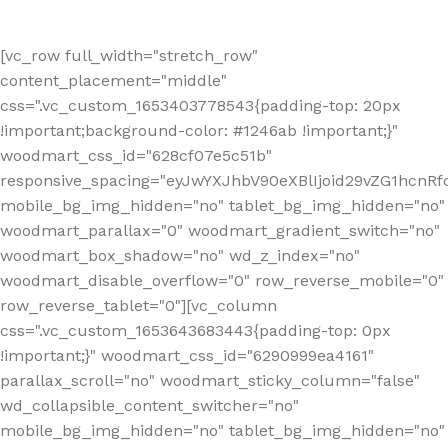
[vc_row full_width="stretch_row"
content_placement="middle"
css=".vc_custom_1653403778543{padding-top: 20px
!important;background-color: #1246ab !important;}"
woodmart_css_id="628cf07e5c51b"
responsive_spacing="eyJwYXJhbV90eXBlIjoid29vZG1hcnR
mobile_bg_img_hidden="no" tablet_bg_img_hidden="no"
woodmart_parallax="0" woodmart_gradient_switch="no"
woodmart_box_shadow="no" wd_z_index="no"
woodmart_disable_overflow="0" row_reverse_mobile="0"
row_reverse_tablet="0"][vc_column
css=".vc_custom_1653643683443{padding-top: 0px
!important;}" woodmart_css_id="6290999ea4161"
parallax_scroll="no" woodmart_sticky_column="false"
wd_collapsible_content_switcher="no"
mobile_bg_img_hidden="no" tablet_bg_img_hidden="no"