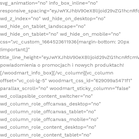
svg_animation="no" info_box_inline="no"
responsive_spacing="eyJwYXJhbV90eXBlIjoid29vZG1hcn
wd_z_index="no" wd_hide_on_desktop="no"
wd_hide_on_tablet_landscape="no"
wd_hide_on_tablet="no" wd_hide_on_mobile="no"
css=".vc_custom_1664523611936{margin-bottom: 20px
!important;}"
title_line_height="eyJwYXJhbV90eXBlIjoid29vZG1hcnR
powiadomienia o promocjach i nowych produktach!
[/woodmart_info_box][/vc_column][vc_column
offset="vc_col-lg-5" woodmart_css_id="629099a5471f1"
parallax_scroll="no" woodmart_sticky_column="false"
wd_collapsible_content_switcher="no"
wd_column_role_offcanvas_desktop="no"
wd_column_role_offcanvas_tablet="no"
wd_column_role_offcanvas_mobile="no"
wd_column_role_content_desktop="no"
wd_column_role_content_tablet="no"