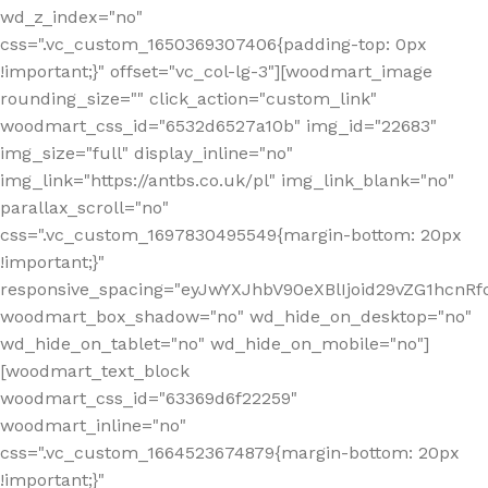
wd_z_index="no"
css=".vc_custom_1650369307406{padding-top: 0px
!important;}" offset="vc_col-lg-3"][woodmart_image
rounding_size="" click_action="custom_link"
woodmart_css_id="6532d6527a10b" img_id="22683"
img_size="full" display_inline="no"
img_link="https://antbs.co.uk/pl" img_link_blank="no"
parallax_scroll="no"
css=".vc_custom_1697830495549{margin-bottom: 20px
!important;}"
responsive_spacing="eyJwYXJhbV90eXBlIjoid29vZG1hcn
woodmart_box_shadow="no" wd_hide_on_desktop="no"
wd_hide_on_tablet="no" wd_hide_on_mobile="no"]
[woodmart_text_block
woodmart_css_id="63369d6f22259"
woodmart_inline="no"
css=".vc_custom_1664523674879{margin-bottom: 20px
!important;}"