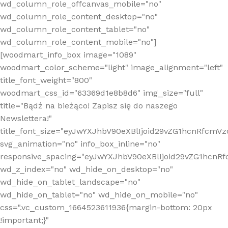
wd_column_role_offcanvas_mobile="no"
wd_column_role_content_desktop="no"
wd_column_role_content_tablet="no"
wd_column_role_content_mobile="no"]
[woodmart_info_box image="1089"
woodmart_color_scheme="light" image_alignment="left"
title_font_weight="800"
woodmart_css_id="63369d1e8b8d6" img_size="full"
title="Bądź na bieżąco! Zapisz się do naszego
Newslettera!"
title_font_size="eyJwYXJhbV90eXBlIjoid29vZG1hcnRfcm
svg_animation="no" info_box_inline="no"
responsive_spacing="eyJwYXJhbV90eXBlIjoid29vZG1hcn
wd_z_index="no" wd_hide_on_desktop="no"
wd_hide_on_tablet_landscape="no"
wd_hide_on_tablet="no" wd_hide_on_mobile="no"
css=".vc_custom_1664523611936{margin-bottom: 20px
!important;}"