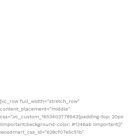
[vc_row full_width="stretch_row"
content_placement="middle"
css=".vc_custom_1653403778543{padding-top: 20px
!important;background-color: #1246ab !important;}"
woodmart_css_id="628cf07e5c51b"