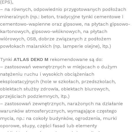
(EPS),
– na równych, odpowiednio przygotowanych podłożach
mineralnych (np.: beton, tradycyjne tynki cementowe i
cementowo-wapienne oraz gipsowe, na płytach gipsowo-
kartonowych, gipsowo-włóknowych, na płytach
wiórowych, OSB, dobrze związanych z podłożem
powłokach malarskich (np. lamperie olejne), itp.)
Tynki
ATLAS DEKO M
rekomendowane są do:
– zastosowań wewnętrznych w miejscach o dużym
natężeniu ruchu i wysokich obciążeniach
eksploatacyjnych (hole w szkołach, przedszkolach,
obiektach służby zdrowia, obiektach biurowych,
przejściach podziemnych, itp.)
– zastosowań zewnętrznych, narażonych na działanie
warunków atmosferycznych, wymagające częstego
mycia, np.: na cokoły budynków, ogrodzenia, murki
oporowe, słupy, części fasad lub elementy