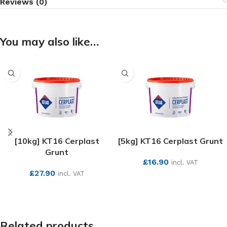
Reviews (0)
You may also like…
[10kg] KT16 Cerplast
[5kg] KT16 Cerplast Grunt
Grunt
£
16.90
incl. VAT
£
27.90
incl. VAT
SEE MORE
SEE MORE
Related products