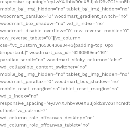
responsive_spacing="eyJwYXJhbV90eXBlIjoid29vZG1hcnR
mobile_bg_img_hidden="no" tablet_bg_img_hidden="no"
woodmart_parallax="0" woodmart_gradient_switch="no"
woodmart_box_shadow="no" wd_z_index="no"
woodmart_disable_overflow="0" row_reverse_mobile="0"
row_reverse_tablet="0"][vc_column
css=".vc_custom_1653643683443{padding-top: 0px
!important;}" woodmart_css_id="6290999ea4161"
parallax_scroll="no" woodmart_sticky_column="false"
wd_collapsible_content_switcher="no"
mobile_bg_img_hidden="no" tablet_bg_img_hidden="no"
woodmart_parallax="0" woodmart_box_shadow="no"
mobile_reset_margin="no" tablet_reset_margin="no"
wd_z_index="no"
responsive_spacing="eyJwYXJhbV90eXBlIjoid29vZG1hcn
offset="vc_col-md-7"
wd_column_role_offcanvas_desktop="no"
wd_column_role_offcanvas_tablet="no"