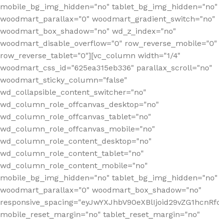
mobile_bg_img_hidden="no" tablet_bg_img_hidden="no"
woodmart_parallax="0" woodmart_gradient_switch="no"
woodmart_box_shadow="no" wd_z_index="no"
woodmart_disable_overflow="0" row_reverse_mobile="0"
row_reverse_tablet="0"][vc_column width="1/4"
woodmart_css_id="625ea315eb336" parallax_scroll="no"
woodmart_sticky_column="false"
wd_collapsible_content_switcher="no"
wd_column_role_offcanvas_desktop="no"
wd_column_role_offcanvas_tablet="no"
wd_column_role_offcanvas_mobile="no"
wd_column_role_content_desktop="no"
wd_column_role_content_tablet="no"
wd_column_role_content_mobile="no"
mobile_bg_img_hidden="no" tablet_bg_img_hidden="no"
woodmart_parallax="0" woodmart_box_shadow="no"
responsive_spacing="eyJwYXJhbV90eXBlIjoid29vZG1hcn
mobile_reset_margin="no" tablet_reset_margin="no"