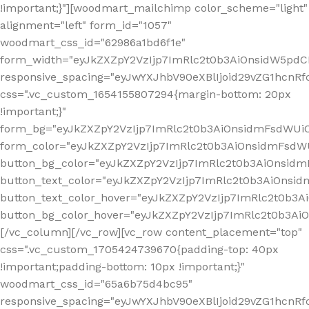
!important;}"][woodmart_mailchimp color_scheme="light"
alignment="left" form_id="1057"
woodmart_css_id="62986a1bd6f1e"
form_width="eyJkZXZpY2VzIjp7ImRlc2t0b3AiOnsidW5pdCI6
responsive_spacing="eyJwYXJhbV90eXBlIjoid29vZG1hcn
css=".vc_custom_1654155807294{margin-bottom: 20px
!important;}"
form_bg="eyJkZXZpY2VzIjp7ImRlc2t0b3AiOnsidmFsdWU
form_color="eyJkZXZpY2VzIjp7ImRlc2t0b3AiOnsidmFsdWU
button_bg_color="eyJkZXZpY2VzIjp7ImRlc2t0b3AiOnsi
button_text_color="eyJkZXZpY2VzIjp7ImRlc2t0b3AiOnsid
button_text_color_hover="eyJkZXZpY2VzIjp7ImRlc2t0b3A
button_bg_color_hover="eyJkZXZpY2VzIjp7ImRlc2t0b3A
[/vc_column][/vc_row][vc_row content_placement="top"
css=".vc_custom_1705424739670{padding-top: 40px
!important;padding-bottom: 10px !important;}"
woodmart_css_id="65a6b75d4bc95"
responsive_spacing="eyJwYXJhbV90eXBlIjoid29vZG1hcn