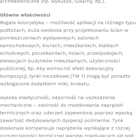
architektoniczne (np. wykusze, lukarny, itp.).
Główne właściwości
Bogata kolorystyka – możliwość aplikacji na różnego typu
podłożach, duża swoboda przy projektowaniu ścian w
pomieszczeniach wystawowych, salonach
samochodowych, biurach, mieszkaniach, klatkach
schodowych, poczekalniach, holach, przedpokojach,
elewacjach budynków mieszkalnych, użyteczności
publicznej, itp. Aby wzmocnić efekt dekoracyjny
kompozycji, tynki mozaikowe (TM 1) mogą być ponadto
wzbogacone dodatkiem miki, brokatu.
wysoka elastyczność, odporność na uszkodzenia
mechaniczne – zdolność do mostkowania naprężeń
termicznych oraz uderzeń zapewniona poprzez wysoką
zawartość dedykowanych dyspersji polimerów. Tynk
doskonale kompensuje naprężenia wynikające z różnej
rozszerzalności termicznej warstw znajdujących się pod