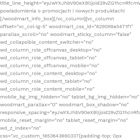
title_line_height="eyJwYXJhbV90eXBlIjoid29vZG1hcnR
powiadomienia o promocjach i nowych produktach!
[/woodmart_info_box][/vc_column][vc_column
offset="vc_col-lg-5" woodmart_css_id="629099a5471f1"
parallax_scroll="no" woodmart_sticky_column="false"
wd_collapsible_content_switcher="no"
wd_column_role_offcanvas_desktop="no"
wd_column_role_offcanvas_tablet="no"
wd_column_role_offcanvas_mobile="no"
wd_column_role_content_desktop="no"
wd_column_role_content_tablet="no"
wd_column_role_content_mobile="no"
mobile_bg_img_hidden="no" tablet_bg_img_hidden="no"
woodmart_parallax="0" woodmart_box_shadow="no"
responsive_spacing="eyJwYXJhbV90eXBlIjoid29vZG1hcn
mobile_reset_margin="no" tablet_reset_margin="no"
wd_z_index="no"
css=".vc_custom_1653643690337{padding-top: 0px