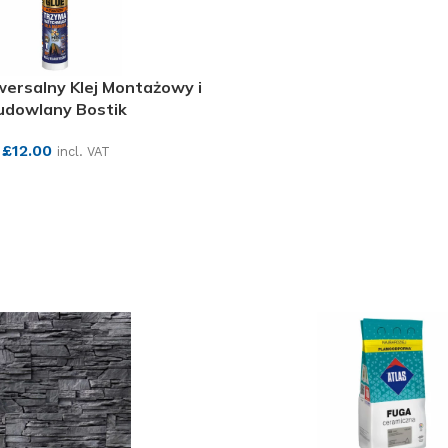
ersalny Klej Montażowy i
udowlany Bostik
£
12.00
incl. VAT
SEE MORE