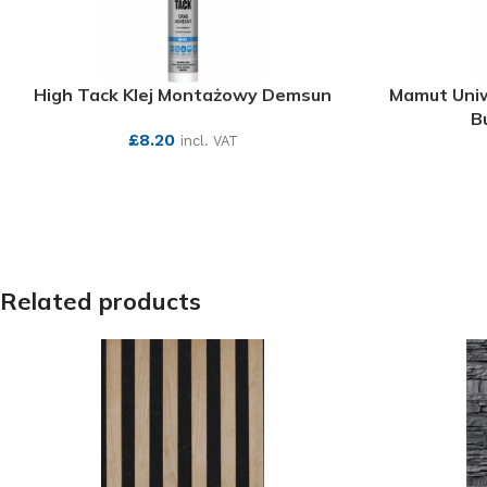
High Tack Klej Montażowy Demsun
Mamut Uniw
B
£
8.20
incl. VAT
SEE MORE
Related products