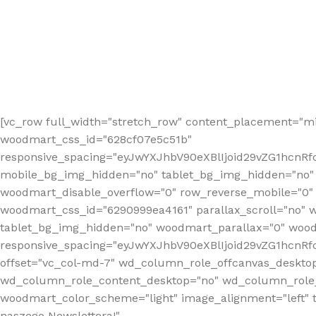
[vc_row full_width="stretch_row" content_placement="mi
woodmart_css_id="628cf07e5c51b"
responsive_spacing="eyJwYXJhbV90eXBlIjoid29vZG1hcnR
mobile_bg_img_hidden="no" tablet_bg_img_hidden="no"
woodmart_disable_overflow="0" row_reverse_mobile="0" 
woodmart_css_id="6290999ea4161" parallax_scroll="no" 
tablet_bg_img_hidden="no" woodmart_parallax="0" wood
responsive_spacing="eyJwYXJhbV90eXBlIjoid29vZG1hcn
offset="vc_col-md-7" wd_column_role_offcanvas_deskto
wd_column_role_content_desktop="no" wd_column_role_
woodmart_color_scheme="light" image_alignment="left" ti
naszego Newslettera!"