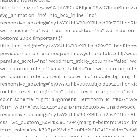
title_font_size="eyJwYXJhbV90eXBlIjoid29vZG1hcnRfcm
svg_animation="no" info_box_inline="no"
responsive_spacing="eyJwYXJhbV90eXBlIjoid29vZG1hcn
wd_z_index="no" wd_hide_on_desktop="no" wd_hide_on_t
bottom: 20px !important;}"
title_line_height="eyJwYXJhbV90eXBlIjoid29vZG1hcnR
powiadomienia o promocjach i nowych produktach![/wood
parallax_scroll="no" woodmart_sticky_column="false" w
wd_column_role_offcanvas_tablet="no" wd_column_role
wd_column_role_content_mobile="no" mobile_bg_img_h
responsive_spacing="eyJwYXJhbV90eXBlIjoid29vZG1hcn
mobile_reset_margin="no" tablet_reset_margin="no" wd_
color_scheme="light" alignment="left" form_id="1057" w
form_width="eyJkZXZpY2VzIjp7ImRlc2t0b3AiOnsidW5pdCI6
responsive_spacing="eyJwYXJhbV90eXBlIjoid29vZG1hcn
css=".vc_custom_1654155807294{margin-bottom: 20px !
form_color="eyJkZXZpY2VzIjp7ImRlc2t0b3AiOnsidmFsdW