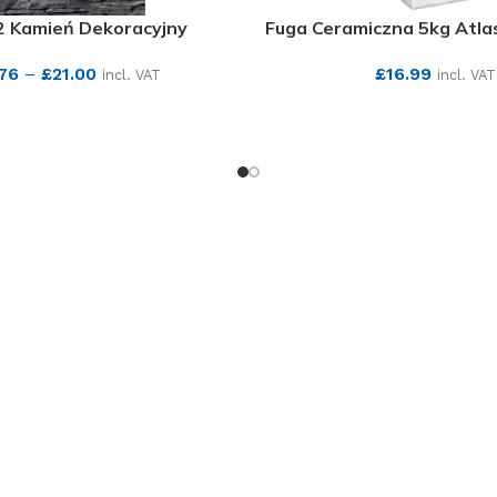
 2 Kamień Dekoracyjny
Fuga Ceramiczna 5kg Atla
.76
–
£
21.00
£
16.99
incl. VAT
incl. VAT
SEE MORE
SEE MORE