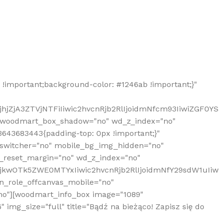
!important;background-color: #1246ab !important;}"
hjZjA3ZTVjNTFiIiwic2hvcnRjb2RlIjoidmNfcm93IiwiZGF0Y
" woodmart_box_shadow="no" wd_z_index="no"
643683443{padding-top: 0px !important;}"
_switcher="no" mobile_bg_img_hidden="no"
_reset_margin="no" wd_z_index="no"
MjkwOTk5ZWE0MTYxIiwic2hvcnRjb2RlIjoidmNfY29sdW1uIi
n_role_offcanvas_mobile="no"
o"][woodmart_info_box image="1089"
mg_size="full" title="Bądź na bieżąco! Zapisz się do