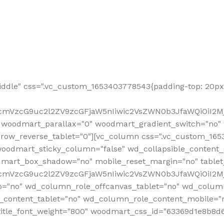
ddle" css=".vc_custom_1653403778543{padding-top: 20px 
fcmVzcG9uc2l2ZV9zcGFjaW5nIiwic2VsZWN0b3JfaWQiOiI2Mj
 woodmart_parallax="0" woodmart_gradient_switch="no
row_reverse_tablet="0"][vc_column css=".vc_custom_1653
woodmart_sticky_column="false" wd_collapsible_content
mart_box_shadow="no" mobile_reset_margin="no" tablet
RfcmVzcG9uc2l2ZV9zcGFjaW5nIiwic2VsZWN0b3JfaWQiOiI2
p="no" wd_column_role_offcanvas_tablet="no" wd_colum
content_tablet="no" wd_column_role_content_mobile="n
tle_font_weight="800" woodmart_css_id="63369d1e8b8d6" i