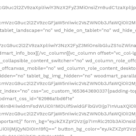
VzcG9uc2l2ZV9zaXplIiwiY3NzX2FyZ3MiOnsiZm9udC1zaXplI
RfcmVzcG9uc2l2ZV9zcGFjaW5nIiwic2VsZWN0b3JfaWQiOiI2M
ablet_landscape="no" wd_hide_on_tablet="no" wd_hide_
fcmVzcG9uc2l2ZV9zaXplIiwiY3NzX2FyZ3MiOnsibGluZS1oZW
mart_info_box][/vc_column][vc_column offset="vc_col-l
d_collapsible_content_switcher="no" wd_column_role_off
_offcanvas_mobile="no" wd_column_role_content_deskto
idden="no" tablet_bg_img_hidden="no" woodmart_paral
RfcmVzcG9uc2l2ZV9zcGFjaW5nIiwic2VsZWN0b3JfaWQiOiI2
z_index="no" css=".vc_custom_1653643690337{padding-top
oodmart_css_id="62986a1bd6f1e"
InB4IiwidmFsdWUiOiI1MDUifSwidGFibGV0Ijp7InVuaXQiOiIlI
RfcmVzcG9uc2l2ZV9zcGFjaW5nIiwic2VsZWN0b3JfaWQiOiI2
important;}" form_bg="eyJkZXZpY2VzIjp7ImRlc2t0b3AiO
UiOiIjMjQyNDI0In19fQ==" button_bg_color="eyJkZXZpY2