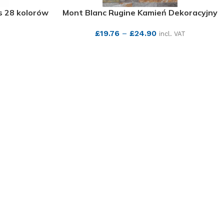
s 28 kolorów
Mont Blanc Rugine Kamień Dekoracyjny
£
19.76
–
£
24.90
incl. VAT
SEE MORE