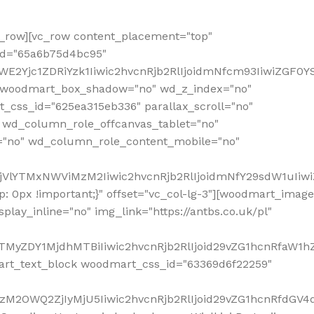
row][vc_row content_placement="top"
_id="65a6b75d4bc95"
WE2Yjc1ZDRiYzk1Iiwic2hvcnRjb2RlIjoidmNfcm93IiwiZGF0
" woodmart_box_shadow="no" wd_z_index="no"
_css_id="625ea315eb336" parallax_scroll="no"
 wd_column_role_offcanvas_tablet="no"
="no" wd_column_role_content_mobile="no"
MjVlYTMxNWViMzM2Iiwic2hvcnRjb2RlIjoidmNfY29sdW1uIiw
 0px !important;}" offset="vc_col-lg-3"][woodmart_image
lay_inline="no" img_link="https://antbs.co.uk/pl"
TMyZDY1MjdhMTBiIiwic2hvcnRjb2RlIjoid29vZG1hcnRfaW1h
rt_text_block woodmart_css_id="63369d6f22259"
M2OWQ2ZjIyMjU5Iiwic2hvcnRjb2RlIjoid29vZG1hcnRfdGV4dF