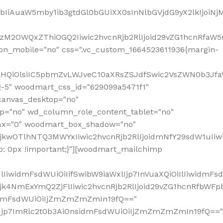
jpbIiAuaW5mby1ib3gtdGl0bGUiXX0sInNlbGVjdG9yX2lkIjoiN
zM2OWQxZThiOGQ2Iiwic2hvcnRjb2RlIjoid29vZG1hcnRfaW5
on_mobile="no" css=".vc_custom_1664523611936{margin-
lnaHQiOlsiIC5pbmZvLWJveC10aXRsZSJdfSwic2VsZWN0b3Jf
g-5" woodmart_css_id="629099a5471f1"
canvas_desktop="no"
p="no" wd_column_role_content_tablet="no"
lax="0" woodmart_box_shadow="no"
MjkwOTlhNTQ3MWYxIiwic2hvcnRjb2RlIjoidmNfY29sdW1uIi
: 0px !important;}"][woodmart_mailchimp
iwidmFsdWUiOiIifSwibW9iaWxlIjp7InVuaXQiOiIlIiwidmFsdW
Mjk4NmExYmQ2ZjFlIiwic2hvcnRjb2RlIjoid29vZG1hcnRfbWF
nsidmFsdWUiOiIjZmZmZmZmIn19fQ=="
VzIjp7ImRlc2t0b3AiOnsidmFsdWUiOiIjZmZmZmZmIn19fQ=="