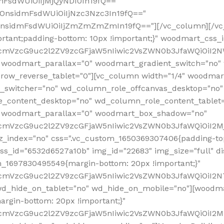
mFsdWUiOiIjMjQyNDI0In19fQ=="
iOnsidmFsdWUiOiIjNzc3Nzc3In19fQ=="
OnsidmFsdWUiOiIjZmZmZmZmIn19fQ=="][/vc_column][/vc_
rtant;padding-bottom: 10px !important;}" woodmart_css
RfcmVzcG9uc2l2ZV9zcGFjaW5nIiwic2VsZWN0b3JfaWQiOiI2N
 woodmart_parallax="0" woodmart_gradient_switch="no
row_reverse_tablet="0"][vc_column width="1/4" woodmart
t_switcher="no" wd_column_role_offcanvas_desktop="no"
_content_desktop="no" wd_column_role_content_tablet
" woodmart_parallax="0" woodmart_box_shadow="no"
RfcmVzcG9uc2l2ZV9zcGFjaW5nIiwic2VsZWN0b3JfaWQiOiI2
_index="no" css=".vc_custom_1650369307406{padding-top:
s_id="6532d6527a10b" img_id="22683" img_size="full" disp
om_1697830495549{margin-bottom: 20px !important;}"
RfcmVzcG9uc2l2ZV9zcGFjaW5nIiwic2VsZWN0b3JfaWQiOiI2N
_hide_on_tablet="no" wd_hide_on_mobile="no"][woodma
rgin-bottom: 20px !important;}"
fcmVzcG9uc2l2ZV9zcGFjaW5nIiwic2VsZWN0b3JfaWQiOiI2Mz