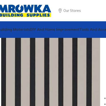
Our Stores
uilding Materials
DIY And Home Improvement
Tools And Acce