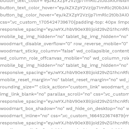
button_text_color="eyJkZXZpY2VzIjp7ImRlc2t0b3AiOnsid
button_text_color_hover="eyJkZXZpY2VzIjp7ImRlc2t0b3A
button_bg_color_hover="eyJkZXZpY2VzIjp7ImRlc2t0b3Ai
css=".vc_custom_1705424739670{padding-top: 40px !impo
responsive_spacing="eyJwYXJhbV90eXBlIjoid29vZG1hcn
mobile_bg_img_hidden="no" tablet_bg_img_hidden="no"
woodmart_disable_overflow="0" row_reverse_mobile="0" 
woodmart_sticky_column="false" wd_collapsible_conten
wd_column_role_offcanvas_mobile="no" wd_column_role
mobile_bg_img_hidden="no" tablet_bg_img_hidden="no
responsive_spacing="eyJwYXJhbV90eXBlIjoid29vZG1hcn
mobile_reset_margin="no" tablet_reset_margin="no" wd_z
rounding_size="" click_action="custom_link" woodmart_cs
img_link_blank="no" parallax_scroll="no" css=".vc_cust
responsive_spacing="eyJwYXJhbV90eXBlIjoid29vZG1hcn
woodmart_box_shadow="no" wd_hide_on_desktop="no" wd
woodmart_inline="no" css=".vc_custom_1664523674879{ma
responsive_spacing="eyJwYXJhbV90eXBlIjoid29vZG1hcnR