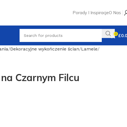
Porady I Inspiracje
O Nas
0
£
0.
ania
Dekoracyjne wykończenie ścian
Lamele
m
na Czarnym Filcu