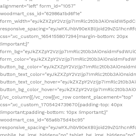
alignment="left" form_id="1057"
woodmart_css_id="62986a1bd6f1e"
form_width="eyJkZXZpY2VzIjp7ImRlc2t0b3AiOnsidW5pdCI6
responsive_spacing="eyJwYXJhbV90eXBlIjoid29vZG1hcn
css=".vc_custom_1654155807294{margin-bottom: 20px
!important;}"
form_bg="eyJkZXZpY2VzIjp7ImRlc2t0b3AiOnsidmFsdWU
form_color="eyJkZXZpY2VzIjp7ImRlc2t0b3AiOnsidmFsdWU
button_bg_color="eyJkZXZpY2VzIjp7ImRlc2t0b3AiOnsi
button_text_color="eyJkZXZpY2VzIjp7ImRlc2t0b3AiOnsid
button_text_color_hover="eyJkZXZpY2VzIjp7ImRlc2t0b3A
button_bg_color_hover="eyJkZXZpY2VzIjp7ImRlc2t0b3A
[/vc_column][/vc_row][vc_row content_placement="top"
css=".vc_custom_1705424739670{padding-top: 40px
!important;padding-bottom: 10px !important;}"
woodmart_css_id="65a6b75d4bc95"
responsive_spacing="eyJwYXJhbV90eXBlIjoid29vZG1hcn
mobile_bg_img_hidden="no" tablet_bg_img_hidden="no"