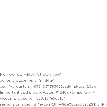
[vc_row full_width="stretch_row"
content_placement="middle"
css=".vc_custom_1653403778543{padding-top: 20px
!important;background-color: #1246ab !important;}"
woodmart_css_id="628cf07e5c51b"
responsive_spacing="eyJwYXJhbV90eXBlIjoid29vZG1hcnR