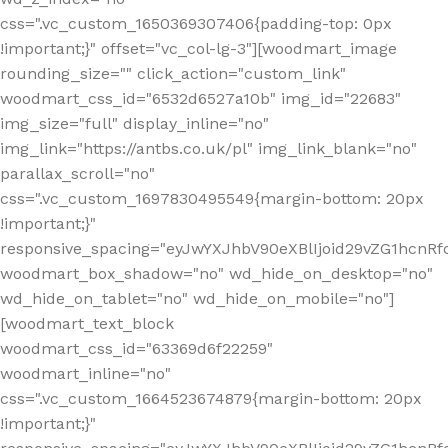
css=".vc_custom_1650369307406{padding-top: 0px
!important;}" offset="vc_col-lg-3"][woodmart_image
rounding_size="" click_action="custom_link"
woodmart_css_id="6532d6527a10b" img_id="22683"
img_size="full" display_inline="no"
img_link="https://antbs.co.uk/pl" img_link_blank="no"
parallax_scroll="no"
css=".vc_custom_1697830495549{margin-bottom: 20px
!important;}"
responsive_spacing="eyJwYXJhbV90eXBlIjoid29vZG1hcn
woodmart_box_shadow="no" wd_hide_on_desktop="no"
wd_hide_on_tablet="no" wd_hide_on_mobile="no"]
[woodmart_text_block
woodmart_css_id="63369d6f22259"
woodmart_inline="no"
css=".vc_custom_1664523674879{margin-bottom: 20px
!important;}"