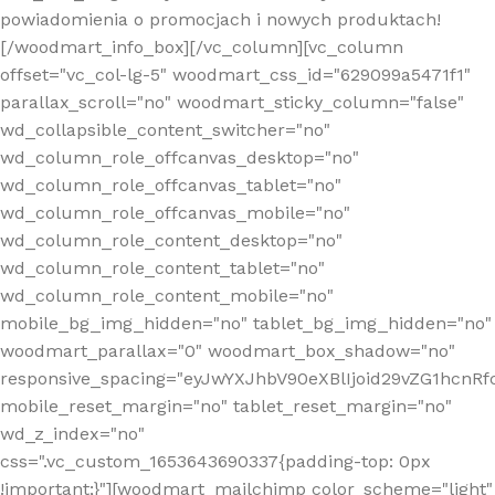
powiadomienia o promocjach i nowych produktach!
[/woodmart_info_box][/vc_column][vc_column
offset="vc_col-lg-5" woodmart_css_id="629099a5471f1"
parallax_scroll="no" woodmart_sticky_column="false"
wd_collapsible_content_switcher="no"
wd_column_role_offcanvas_desktop="no"
wd_column_role_offcanvas_tablet="no"
wd_column_role_offcanvas_mobile="no"
wd_column_role_content_desktop="no"
wd_column_role_content_tablet="no"
wd_column_role_content_mobile="no"
mobile_bg_img_hidden="no" tablet_bg_img_hidden="no"
woodmart_parallax="0" woodmart_box_shadow="no"
responsive_spacing="eyJwYXJhbV90eXBlIjoid29vZG1hcn
mobile_reset_margin="no" tablet_reset_margin="no"
wd_z_index="no"
css=".vc_custom_1653643690337{padding-top: 0px
!important;}"][woodmart_mailchimp color_scheme="light"