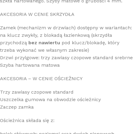
szkła hartowanego. Szyby matowe o grubości 4 mm.
AKCESORIA W CENIE SKRZYDŁA
Zamek (mechanizm w drzwiach) dostępny w wariantach:
na klucz zwykły, z blokadą łazienkową (skrzydła
przychodzą
bez nawiertu
pod klucz/blokadę, który
trzeba wykonać we własnym zakresie)
Drzwi przylgowe: trzy zawiasy czopowe standard srebrne
Szyba hartowana matowa
AKCESORIA – W CENIE OŚCIEŻNICY
Trzy zawiasy czopowe standard
Uszczelka gumowa na obwodzie ościeżnicy
Zaczep zamka
Ościeżnica składa się z:
belek głównych: poziomej oraz dwóch pionowych