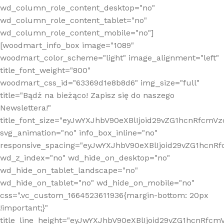
wd_column_role_content_desktop="no"
wd_column_role_content_tablet="no"
wd_column_role_content_mobile="no"]
[woodmart_info_box image="1089"
woodmart_color_scheme="light" image_alignment="left"
title_font_weight="800"
woodmart_css_id="63369d1e8b8d6" img_size="full"
title="Bądź na bieżąco! Zapisz się do naszego
Newslettera!"
title_font_size="eyJwYXJhbV90eXBlIjoid29vZG1hcnRfcm
svg_animation="no" info_box_inline="no"
responsive_spacing="eyJwYXJhbV90eXBlIjoid29vZG1hcn
wd_z_index="no" wd_hide_on_desktop="no"
wd_hide_on_tablet_landscape="no"
wd_hide_on_tablet="no" wd_hide_on_mobile="no"
css=".vc_custom_1664523611936{margin-bottom: 20px
!important;}"
title_line_height="eyJwYXJhbV90eXBlIjoid29vZG1hcnR