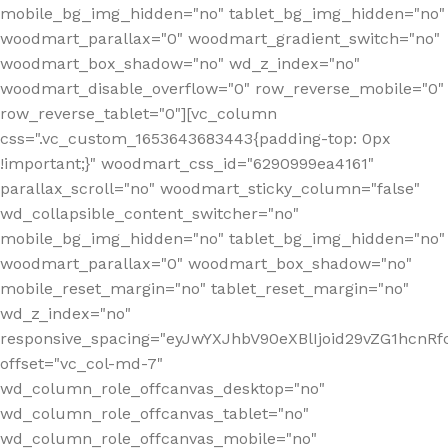
mobile_bg_img_hidden="no" tablet_bg_img_hidden="no"
woodmart_parallax="0" woodmart_gradient_switch="no"
woodmart_box_shadow="no" wd_z_index="no"
woodmart_disable_overflow="0" row_reverse_mobile="0"
row_reverse_tablet="0"][vc_column
css=".vc_custom_1653643683443{padding-top: 0px
!important;}" woodmart_css_id="6290999ea4161"
parallax_scroll="no" woodmart_sticky_column="false"
wd_collapsible_content_switcher="no"
mobile_bg_img_hidden="no" tablet_bg_img_hidden="no"
woodmart_parallax="0" woodmart_box_shadow="no"
mobile_reset_margin="no" tablet_reset_margin="no"
wd_z_index="no"
responsive_spacing="eyJwYXJhbV90eXBlIjoid29vZG1hcn
offset="vc_col-md-7"
wd_column_role_offcanvas_desktop="no"
wd_column_role_offcanvas_tablet="no"
wd_column_role_offcanvas_mobile="no"