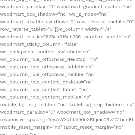
woodmart_parallax="0" woodmart_gradient_switch="no"
woodmart_box_shadow="no" wd_z_index="no"
woodmart_disable_overflow="0" row_reverse_mobile="0"
row_reverse_tablet="0"][vc_column width="1/4"
woodmart_css_id="625ea315eb336" parallax_scroll="no"
woodmart_sticky_column="false"
wd_collapsible_content_switcher="no"
wd_column_role_offcanvas_desktop="no"
wd_column_role_offcanvas_tablet="no"
wd_column_role_offcanvas_mobile="no"
wd_column_role_content_desktop="no"
wd_column_role_content_tablet="no"
wd_column_role_content_mobile="no"
mobile_bg_img_hidden="no" tablet_bg_img_hidden="no"
woodmart_parallax="0" woodmart_box_shadow="no"
responsive_spacing="eyJwYXJhbV90eXBlIjoid29vZG1hcn
mobile_reset_margin="no" tablet_reset_margin="no"
wd_z_index="no"