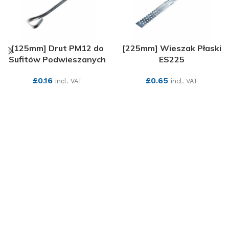
[125mm] Drut PM12 do
[225mm] Wieszak Płaski
Sufitów Podwieszanych
ES225
£
0.16
£
0.65
incl. VAT
incl. VAT
SEE MORE
SEE MORE