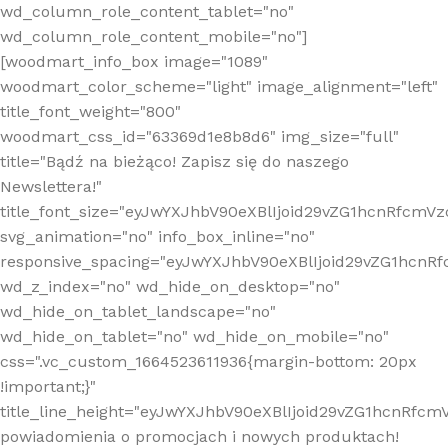
wd_column_role_content_tablet="no"
wd_column_role_content_mobile="no"]
[woodmart_info_box image="1089"
woodmart_color_scheme="light" image_alignment="left"
title_font_weight="800"
woodmart_css_id="63369d1e8b8d6" img_size="full"
title="Bądź na bieżąco! Zapisz się do naszego
Newslettera!"
title_font_size="eyJwYXJhbV90eXBlIjoid29vZG1hcnRfcm
svg_animation="no" info_box_inline="no"
responsive_spacing="eyJwYXJhbV90eXBlIjoid29vZG1hcn
wd_z_index="no" wd_hide_on_desktop="no"
wd_hide_on_tablet_landscape="no"
wd_hide_on_tablet="no" wd_hide_on_mobile="no"
css=".vc_custom_1664523611936{margin-bottom: 20px
!important;}"
title_line_height="eyJwYXJhbV90eXBlIjoid29vZG1hcnR
powiadomienia o promocjach i nowych produktach!