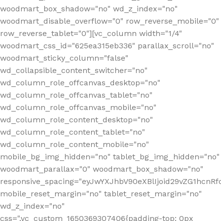
woodmart_box_shadow="no" wd_z_index="no"
woodmart_disable_overflow="0" row_reverse_mobile="0"
row_reverse_tablet="0"][vc_column width="1/4"
woodmart_css_id="625ea315eb336" parallax_scroll="no"
woodmart_sticky_column="false"
wd_collapsible_content_switcher="no"
wd_column_role_offcanvas_desktop="no"
wd_column_role_offcanvas_tablet="no"
wd_column_role_offcanvas_mobile="no"
wd_column_role_content_desktop="no"
wd_column_role_content_tablet="no"
wd_column_role_content_mobile="no"
mobile_bg_img_hidden="no" tablet_bg_img_hidden="no"
woodmart_parallax="0" woodmart_box_shadow="no"
responsive_spacing="eyJwYXJhbV90eXBlIjoid29vZG1hcn
mobile_reset_margin="no" tablet_reset_margin="no"
wd_z_index="no"
css=".vc_custom_1650369307406{padding-top: 0px