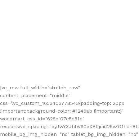
[vc_row full_width="stretch_row"
content_placement="middle"
css=".vc_custom_1653403778543{padding-top: 20px
!important;background-color: #1246ab !important;}"
woodmart_css_id="628cf07e5c51b"
responsive_spacing="eyJwYXJhbV90eXBlIjoid29vZG1hcnR
mobile_bg_img_hidden="no" tablet_bg_img_hidden="no"