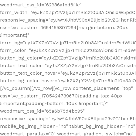
woodmart_css_id="62986a1bd6f1e"
form_width="eyJkZXZpY2VzIjp7ImRlc2t0b3AiOnsidW5pdCI6
responsive_spacing="eyJwYXJhbV90eXBlIjoid29vZG1hcn
css=".vc_custom_1654155807294{margin-bottom: 20px
!important;}"
form_bg="eyJkZXZpY2VzIjp7ImRlc2t0b3AiOnsidmFsdWU
form_color="eyJkZXZpY2VzIjp7ImRlc2t0b3AiOnsidmFsdWU
button_bg_color="eyJkZXZpY2VzIjp7ImRlc2t0b3AiOnsi
button_text_color="eyJkZXZpY2VzIjp7ImRlc2t0b3AiOnsid
button_text_color_hover="eyJkZXZpY2VzIjp7ImRlc2t0b3A
button_bg_color_hover="eyJkZXZpY2VzIjp7ImRlc2t0b3A
[/vc_column][/vc_row][vc_row content_placement="top"
css=".vc_custom_1705424739670{padding-top: 40px
!important;padding-bottom: 10px !important;}"
woodmart_css_id="65a6b75d4bc95"
responsive_spacing="eyJwYXJhbV90eXBlIjoid29vZG1hcn
mobile_bg_img_hidden="no" tablet_bg_img_hidden="no"
woodmart_parallax="0" woodmart_gradient_switch="no"