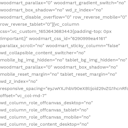
woodmart_parallax="0" woodmart_gradient_switch="no"
woodmart_box_shadow="no" wd_z_index="no"
woodmart_disable_overflow="0" row_reverse_mobile="0"
row_reverse_tablet="0"][vc_column
css=".vc_custom_1653643683443{padding-top: 0px
!important;}" woodmart_css_id="6290999ea4161"
parallax_scroll="no" woodmart_sticky_column="false"
wd_collapsible_content_switcher="no"
mobile_bg_img_hidden="no" tablet_bg_img_hidden="no"
woodmart_parallax="0" woodmart_box_shadow="no"
mobile_reset_margin="no" tablet_reset_margin="no"
wd_z_index="no"
responsive_spacing="eyJwYXJhbV90eXBlIjoid29vZG1hcn
offset="vc_col-md-7"
wd_column_role_offcanvas_desktop="no"
wd_column_role_offcanvas_tablet="no"
wd_column_role_offcanvas_mobile="no"
wd_column_role_content_desktop="no"