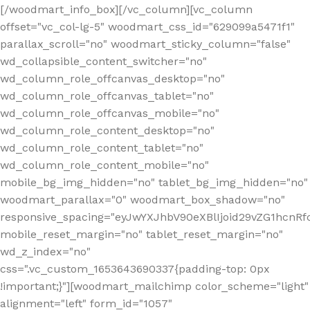
[/woodmart_info_box][/vc_column][vc_column
offset="vc_col-lg-5" woodmart_css_id="629099a5471f1"
parallax_scroll="no" woodmart_sticky_column="false"
wd_collapsible_content_switcher="no"
wd_column_role_offcanvas_desktop="no"
wd_column_role_offcanvas_tablet="no"
wd_column_role_offcanvas_mobile="no"
wd_column_role_content_desktop="no"
wd_column_role_content_tablet="no"
wd_column_role_content_mobile="no"
mobile_bg_img_hidden="no" tablet_bg_img_hidden="no"
woodmart_parallax="0" woodmart_box_shadow="no"
responsive_spacing="eyJwYXJhbV90eXBlIjoid29vZG1hcn
mobile_reset_margin="no" tablet_reset_margin="no"
wd_z_index="no"
css=".vc_custom_1653643690337{padding-top: 0px
!important;}"][woodmart_mailchimp color_scheme="light"
alignment="left" form_id="1057"