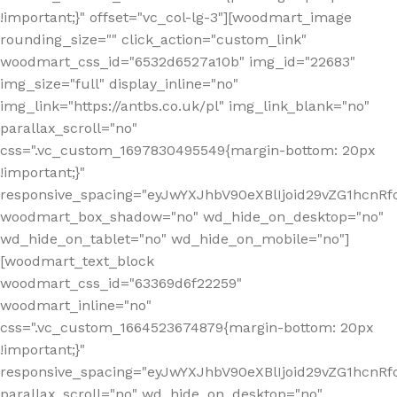
!important;}" offset="vc_col-lg-3"][woodmart_image
rounding_size="" click_action="custom_link"
woodmart_css_id="6532d6527a10b" img_id="22683"
img_size="full" display_inline="no"
img_link="https://antbs.co.uk/pl" img_link_blank="no"
parallax_scroll="no"
css=".vc_custom_1697830495549{margin-bottom: 20px
!important;}"
responsive_spacing="eyJwYXJhbV90eXBlIjoid29vZG1hcn
woodmart_box_shadow="no" wd_hide_on_desktop="no"
wd_hide_on_tablet="no" wd_hide_on_mobile="no"]
[woodmart_text_block
woodmart_css_id="63369d6f22259"
woodmart_inline="no"
css=".vc_custom_1664523674879{margin-bottom: 20px
!important;}"
responsive_spacing="eyJwYXJhbV90eXBlIjoid29vZG1hcnR
parallax_scroll="no" wd_hide_on_desktop="no"