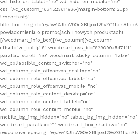
wd_hide_on_tablet="no" wd_hide_on_mobile="no"
css=".vc_custom_1664523611936{margin-bottom: 20px
!important;}"
title_line_height="eyJwYXJhbV90eXBlIjoid29vZG1hcnR
powiadomienia o promocjach i nowych produktach!
[/woodmart_info_box][/vc_column][vc_column
offset="vc_col-lg-5" woodmart_css_id="629099a5471f1"
parallax_scroll="no" woodmart_sticky_column="false"
wd_collapsible_content_switcher="no"
wd_column_role_offcanvas_desktop="no"
wd_column_role_offcanvas_tablet="no"
wd_column_role_offcanvas_mobile="no"
wd_column_role_content_desktop="no"
wd_column_role_content_tablet="no"
wd_column_role_content_mobile="no"
mobile_bg_img_hidden="no" tablet_bg_img_hidden="no"
woodmart_parallax="0" woodmart_box_shadow="no"
responsive_spacing="eyJwYXJhbV90eXBlIjoid29vZG1hcn