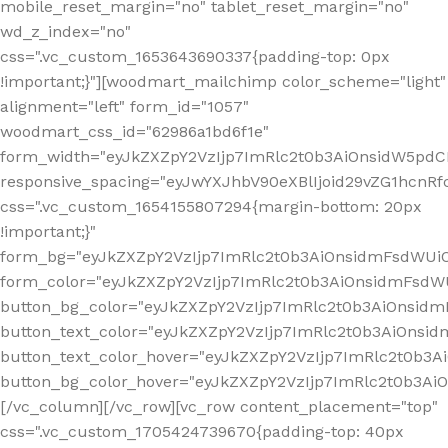
mobile_reset_margin="no" tablet_reset_margin="no"
wd_z_index="no"
css=".vc_custom_1653643690337{padding-top: 0px
!important;}"][woodmart_mailchimp color_scheme="light"
alignment="left" form_id="1057"
woodmart_css_id="62986a1bd6f1e"
form_width="eyJkZXZpY2VzIjp7ImRlc2t0b3AiOnsidW5pdCI6
responsive_spacing="eyJwYXJhbV90eXBlIjoid29vZG1hcn
css=".vc_custom_1654155807294{margin-bottom: 20px
!important;}"
form_bg="eyJkZXZpY2VzIjp7ImRlc2t0b3AiOnsidmFsdWU
form_color="eyJkZXZpY2VzIjp7ImRlc2t0b3AiOnsidmFsdWU
button_bg_color="eyJkZXZpY2VzIjp7ImRlc2t0b3AiOnsi
button_text_color="eyJkZXZpY2VzIjp7ImRlc2t0b3AiOnsid
button_text_color_hover="eyJkZXZpY2VzIjp7ImRlc2t0b3A
button_bg_color_hover="eyJkZXZpY2VzIjp7ImRlc2t0b3A
[/vc_column][/vc_row][vc_row content_placement="top"
css=".vc_custom_1705424739670{padding-top: 40px