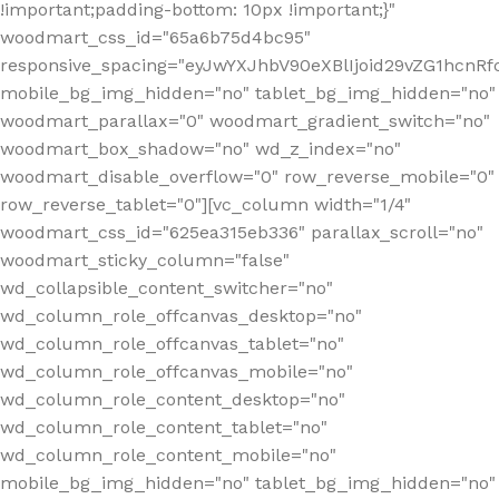
!important;padding-bottom: 10px !important;}"
woodmart_css_id="65a6b75d4bc95"
responsive_spacing="eyJwYXJhbV90eXBlIjoid29vZG1hcn
mobile_bg_img_hidden="no" tablet_bg_img_hidden="no"
woodmart_parallax="0" woodmart_gradient_switch="no"
woodmart_box_shadow="no" wd_z_index="no"
woodmart_disable_overflow="0" row_reverse_mobile="0"
row_reverse_tablet="0"][vc_column width="1/4"
woodmart_css_id="625ea315eb336" parallax_scroll="no"
woodmart_sticky_column="false"
wd_collapsible_content_switcher="no"
wd_column_role_offcanvas_desktop="no"
wd_column_role_offcanvas_tablet="no"
wd_column_role_offcanvas_mobile="no"
wd_column_role_content_desktop="no"
wd_column_role_content_tablet="no"
wd_column_role_content_mobile="no"
mobile_bg_img_hidden="no" tablet_bg_img_hidden="no"