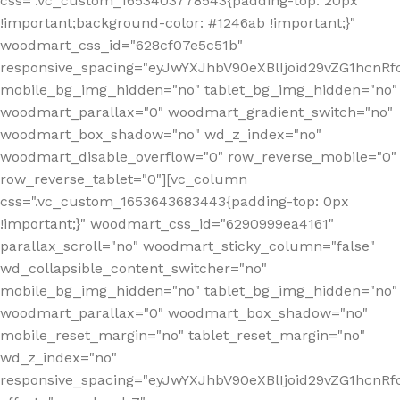
css=".vc_custom_1653403778543{padding-top: 20px
!important;background-color: #1246ab !important;}"
woodmart_css_id="628cf07e5c51b"
responsive_spacing="eyJwYXJhbV90eXBlIjoid29vZG1hcnR
mobile_bg_img_hidden="no" tablet_bg_img_hidden="no"
woodmart_parallax="0" woodmart_gradient_switch="no"
woodmart_box_shadow="no" wd_z_index="no"
woodmart_disable_overflow="0" row_reverse_mobile="0"
row_reverse_tablet="0"][vc_column
css=".vc_custom_1653643683443{padding-top: 0px
!important;}" woodmart_css_id="6290999ea4161"
parallax_scroll="no" woodmart_sticky_column="false"
wd_collapsible_content_switcher="no"
mobile_bg_img_hidden="no" tablet_bg_img_hidden="no"
woodmart_parallax="0" woodmart_box_shadow="no"
mobile_reset_margin="no" tablet_reset_margin="no"
wd_z_index="no"
responsive_spacing="eyJwYXJhbV90eXBlIjoid29vZG1hcn