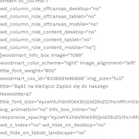
offset="vc_col-md-7"
wd_column_role_offcanvas_desktop="no"
wd_column_role_offcanvas_tablet="no"
wd_column_role_offcanvas_mobile="no"
wd_column_role_content_desktop="no"
wd_column_role_content_tablet="no"
wd_column_role_content_mobile="no"]
[woodmart_info_box image="1089"
woodmart_color_scheme="light" image_alignment="left"
title_font_weight="800"
woodmart_css_id="63369d1e8b8d6" img_size="full"
title="Bądź na bieżąco! Zapisz się do naszego
Newslettera!"
title_font_size="eyJwYXJhbV90eXBlIjoid29vZG1hcnRfcm
svg_animation="no" info_box_inline="no"
responsive_spacing="eyJwYXJhbV90eXBlIjoid29vZG1hcn
wd_z_index="no" wd_hide_on_desktop="no"
wd_hide_on_tablet_landscape="no"