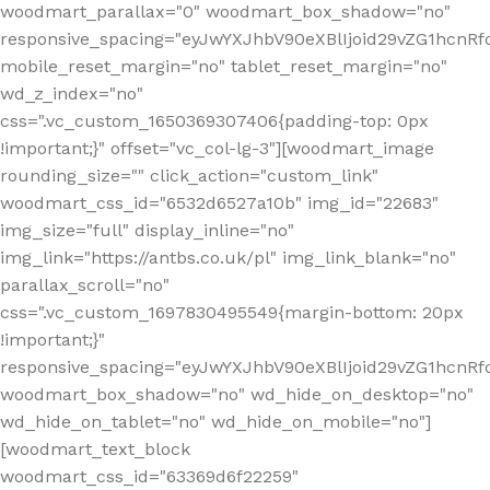
woodmart_parallax="0" woodmart_box_shadow="no"
responsive_spacing="eyJwYXJhbV90eXBlIjoid29vZG1hcn
mobile_reset_margin="no" tablet_reset_margin="no"
wd_z_index="no"
css=".vc_custom_1650369307406{padding-top: 0px
!important;}" offset="vc_col-lg-3"][woodmart_image
rounding_size="" click_action="custom_link"
woodmart_css_id="6532d6527a10b" img_id="22683"
img_size="full" display_inline="no"
img_link="https://antbs.co.uk/pl" img_link_blank="no"
parallax_scroll="no"
css=".vc_custom_1697830495549{margin-bottom: 20px
!important;}"
responsive_spacing="eyJwYXJhbV90eXBlIjoid29vZG1hcn
woodmart_box_shadow="no" wd_hide_on_desktop="no"
wd_hide_on_tablet="no" wd_hide_on_mobile="no"]
[woodmart_text_block
woodmart_css_id="63369d6f22259"