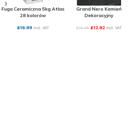
Fuga Ceramiczna 5kg Atlas
Grand Nero Kamień
28 kolorów
Dekoracyjny
£
16.99
£
12.92
£
14.36
incl. VAT
incl. VAT
SEE MORE
SEE MORE