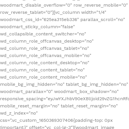
woodmart_disable_overflow="0" row_reverse_mobile="0"
row_reverse_tablet="0"][vc_column width="1/4"
woodmart_css_id="625ea315eb336" parallax_scroll="no"
woodmart_sticky_column="false"
wd_collapsible_content_switcher="no"
wd_column_role_offcanvas_desktop="no"
wd_column_role_offcanvas_tablet="no"
wd_column_role_offcanvas_mobile="no"
wd_column_role_content_desktop="no"
wd_column_role_content_tablet="no"
wd_column_role_content_mobile="no"
mobile_bg_img_hidden="no" tablet_bg_img_hidden="no"
woodmart_parallax="0" woodmart_box_shadow="no"
responsive_spacing="eyJwYXJhbV90eXBlIjoid29vZG1hcn
mobile_reset_margin="no" tablet_reset_margin="no"
wd_z_index="no"
css=".vc_custom_1650369307406{padding-top: 0px
!important;}" offset="vc_col-lg-3"][woodmart_image