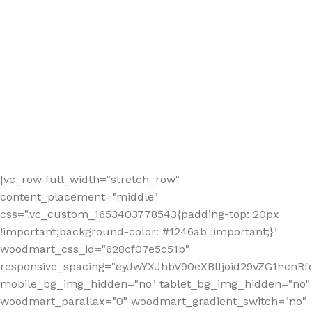
[vc_row full_width="stretch_row"
content_placement="middle"
css=".vc_custom_1653403778543{padding-top: 20px
!important;background-color: #1246ab !important;}"
woodmart_css_id="628cf07e5c51b"
responsive_spacing="eyJwYXJhbV90eXBlIjoid29vZG1hcnR
mobile_bg_img_hidden="no" tablet_bg_img_hidden="no"
woodmart_parallax="0" woodmart_gradient_switch="no"