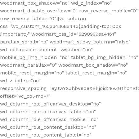
woodmart_box_shadow="no" wd_z_index="no"
woodmart_disable_overflow="0" row_reverse_mobile="0"
row_reverse_tablet="0"][vc_column
css=".vc_custom_1653643683443{padding-top: 0px
!important;}" woodmart_css_id="6290999ea4161"
parallax_scroll="no" woodmart_sticky_column="false"
wd_collapsible_content_switcher="no"
mobile_bg_img_hidden="no" tablet_bg_img_hidden="no"
woodmart_parallax="0" woodmart_box_shadow="no"
mobile_reset_margin="no" tablet_reset_margin="no"
wd_z_index="no"
responsive_spacing="eyJwYXJhbV90eXBlIjoid29vZG1hcn
offset="vc_col-md-7"
wd_column_role_offcanvas_desktop="no"
wd_column_role_offcanvas_tablet="no"
wd_column_role_offcanvas_mobile="no"
wd_column_role_content_desktop="no"
wd_column_role_content_tablet="no"