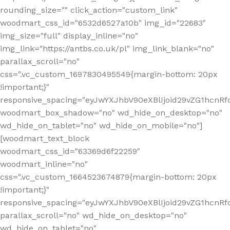
rounding_size="" click_action="custom_link"
woodmart_css_id="6532d6527a10b" img_id="22683"
img_size="full" display_inline="no"
img_link="https://antbs.co.uk/pl" img_link_blank="no"
parallax_scroll="no"
css=".vc_custom_1697830495549{margin-bottom: 20px
!important;}"
responsive_spacing="eyJwYXJhbV90eXBlIjoid29vZG1hcn
woodmart_box_shadow="no" wd_hide_on_desktop="no"
wd_hide_on_tablet="no" wd_hide_on_mobile="no"]
[woodmart_text_block
woodmart_css_id="63369d6f22259"
woodmart_inline="no"
css=".vc_custom_1664523674879{margin-bottom: 20px
!important;}"
responsive_spacing="eyJwYXJhbV90eXBlIjoid29vZG1hcnR
parallax_scroll="no" wd_hide_on_desktop="no"
wd_hide_on_tablet="no"