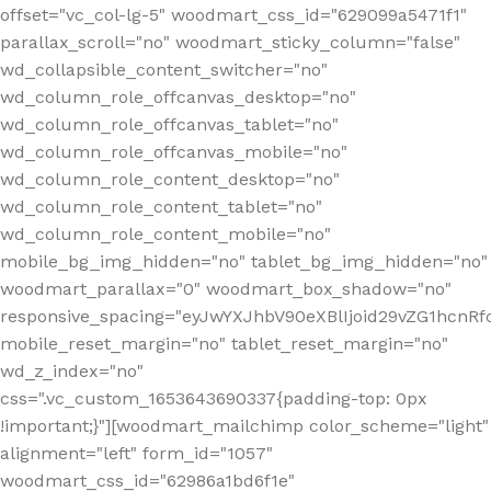
offset="vc_col-lg-5" woodmart_css_id="629099a5471f1"
parallax_scroll="no" woodmart_sticky_column="false"
wd_collapsible_content_switcher="no"
wd_column_role_offcanvas_desktop="no"
wd_column_role_offcanvas_tablet="no"
wd_column_role_offcanvas_mobile="no"
wd_column_role_content_desktop="no"
wd_column_role_content_tablet="no"
wd_column_role_content_mobile="no"
mobile_bg_img_hidden="no" tablet_bg_img_hidden="no"
woodmart_parallax="0" woodmart_box_shadow="no"
responsive_spacing="eyJwYXJhbV90eXBlIjoid29vZG1hcn
mobile_reset_margin="no" tablet_reset_margin="no"
wd_z_index="no"
css=".vc_custom_1653643690337{padding-top: 0px
!important;}"][woodmart_mailchimp color_scheme="light"
alignment="left" form_id="1057"
woodmart_css_id="62986a1bd6f1e"