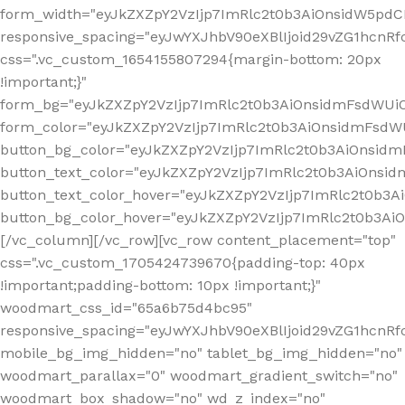
form_width="eyJkZXZpY2VzIjp7ImRlc2t0b3AiOnsidW5pdCI6
responsive_spacing="eyJwYXJhbV90eXBlIjoid29vZG1hcn
css=".vc_custom_1654155807294{margin-bottom: 20px
!important;}"
form_bg="eyJkZXZpY2VzIjp7ImRlc2t0b3AiOnsidmFsdWU
form_color="eyJkZXZpY2VzIjp7ImRlc2t0b3AiOnsidmFsdWU
button_bg_color="eyJkZXZpY2VzIjp7ImRlc2t0b3AiOnsi
button_text_color="eyJkZXZpY2VzIjp7ImRlc2t0b3AiOnsid
button_text_color_hover="eyJkZXZpY2VzIjp7ImRlc2t0b3A
button_bg_color_hover="eyJkZXZpY2VzIjp7ImRlc2t0b3A
[/vc_column][/vc_row][vc_row content_placement="top"
css=".vc_custom_1705424739670{padding-top: 40px
!important;padding-bottom: 10px !important;}"
woodmart_css_id="65a6b75d4bc95"
responsive_spacing="eyJwYXJhbV90eXBlIjoid29vZG1hcn
mobile_bg_img_hidden="no" tablet_bg_img_hidden="no"
woodmart_parallax="0" woodmart_gradient_switch="no"
woodmart_box_shadow="no" wd_z_index="no"