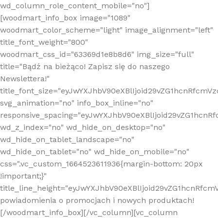
wd_column_role_content_mobile="no"]
[woodmart_info_box image="1089"
woodmart_color_scheme="light" image_alignment="left"
title_font_weight="800"
woodmart_css_id="63369d1e8b8d6" img_size="full"
title="Bądź na bieżąco! Zapisz się do naszego
Newslettera!"
title_font_size="eyJwYXJhbV90eXBlIjoid29vZG1hcnRfcm
svg_animation="no" info_box_inline="no"
responsive_spacing="eyJwYXJhbV90eXBlIjoid29vZG1hcn
wd_z_index="no" wd_hide_on_desktop="no"
wd_hide_on_tablet_landscape="no"
wd_hide_on_tablet="no" wd_hide_on_mobile="no"
css=".vc_custom_1664523611936{margin-bottom: 20px
!important;}"
title_line_height="eyJwYXJhbV90eXBlIjoid29vZG1hcnR
powiadomienia o promocjach i nowych produktach!
[/woodmart_info_box][/vc_column][vc_column