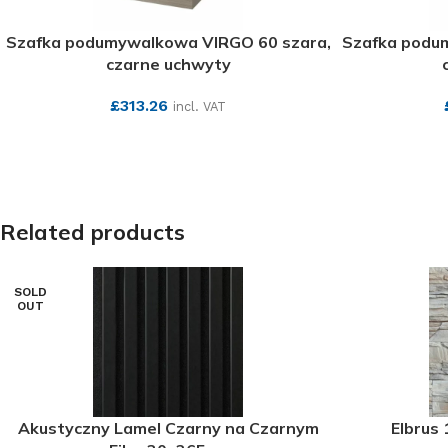
Szafka podumywalkowa VIRGO 60 szara,
Szafka podu
czarne uchwyty
£
313.26
incl. VAT
SEE MORE
Related products
SOLD
OUT
Akustyczny Lamel Czarny na Czarnym
Elbrus