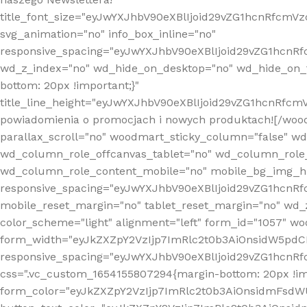
title_font_size="eyJwYXJhbV90eXBlIjoid29vZG1hcnRfcm
svg_animation="no" info_box_inline="no"
responsive_spacing="eyJwYXJhbV90eXBlIjoid29vZG1hcn
wd_z_index="no" wd_hide_on_desktop="no" wd_hide_on_t
bottom: 20px !important;}"
title_line_height="eyJwYXJhbV90eXBlIjoid29vZG1hcnR
powiadomienia o promocjach i nowych produktach![/wood
parallax_scroll="no" woodmart_sticky_column="false" w
wd_column_role_offcanvas_tablet="no" wd_column_role
wd_column_role_content_mobile="no" mobile_bg_img_h
responsive_spacing="eyJwYXJhbV90eXBlIjoid29vZG1hcn
mobile_reset_margin="no" tablet_reset_margin="no" wd_
color_scheme="light" alignment="left" form_id="1057" w
form_width="eyJkZXZpY2VzIjp7ImRlc2t0b3AiOnsidW5pdCI6
responsive_spacing="eyJwYXJhbV90eXBlIjoid29vZG1hcn
css=".vc_custom_1654155807294{margin-bottom: 20px !
form_color="eyJkZXZpY2VzIjp7ImRlc2t0b3AiOnsidmFsdW