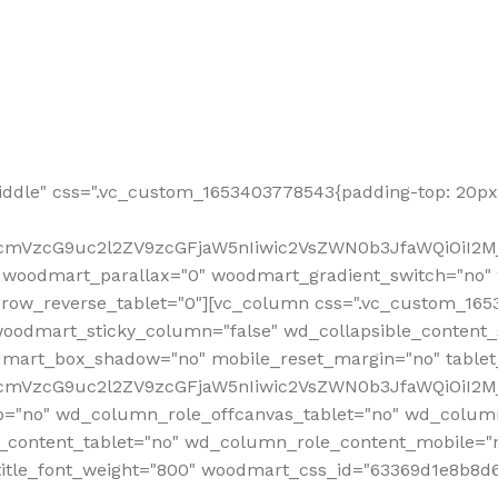
ddle" css=".vc_custom_1653403778543{padding-top: 20px 
fcmVzcG9uc2l2ZV9zcGFjaW5nIiwic2VsZWN0b3JfaWQiOiI2Mj
 woodmart_parallax="0" woodmart_gradient_switch="no
row_reverse_tablet="0"][vc_column css=".vc_custom_1653
woodmart_sticky_column="false" wd_collapsible_content
mart_box_shadow="no" mobile_reset_margin="no" tablet
RfcmVzcG9uc2l2ZV9zcGFjaW5nIiwic2VsZWN0b3JfaWQiOiI2
p="no" wd_column_role_offcanvas_tablet="no" wd_colum
content_tablet="no" wd_column_role_content_mobile="n
tle_font_weight="800" woodmart_css_id="63369d1e8b8d6" i