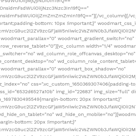
mFsdWUiOiIjMjQyNDI0In19fQ=="
iOnsidmFsdWUiOiIjNzc3Nzc3In19fQ=="
OnsidmFsdWUiOiIjZmZmZmZmIn19fQ=="][/vc_column][/vc_
rtant;padding-bottom: 10px !important;}" woodmart_css
RfcmVzcG9uc2l2ZV9zcGFjaW5nIiwic2VsZWN0b3JfaWQiOiI2N
 woodmart_parallax="0" woodmart_gradient_switch="no
row_reverse_tablet="0"][vc_column width="1/4" woodmart
t_switcher="no" wd_column_role_offcanvas_desktop="no"
_content_desktop="no" wd_column_role_content_tablet
" woodmart_parallax="0" woodmart_box_shadow="no"
RfcmVzcG9uc2l2ZV9zcGFjaW5nIiwic2VsZWN0b3JfaWQiOiI2
_index="no" css=".vc_custom_1650369307406{padding-top:
s_id="6532d6527a10b" img_id="22683" img_size="full" disp
om_1697830495549{margin-bottom: 20px !important;}"
RfcmVzcG9uc2l2ZV9zcGFjaW5nIiwic2VsZWN0b3JfaWQiOiI2N
_hide_on_tablet="no" wd_hide_on_mobile="no"][woodma
rgin-bottom: 20px !important;}"
fcmVzcG9uc2l2ZV9zcGFjaW5nIiwic2VsZWN0b3JfaWQiOiI2Mz