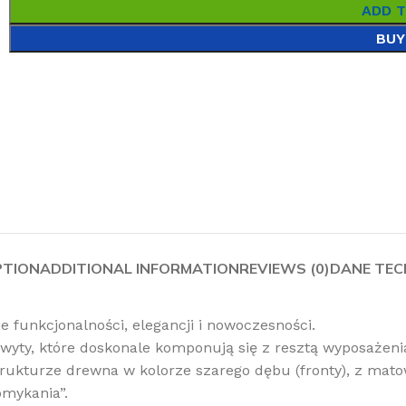
ADD 
BUY
PTION
ADDITIONAL INFORMATION
REVIEWS (0)
DANE TEC
e funkcjonalności, elegancji i nowoczesności.
hwyty, które doskonale komponują się z resztą wyposażenia
strukturze drewna w kolorze szarego dębu (fronty), z ma
omykania”.