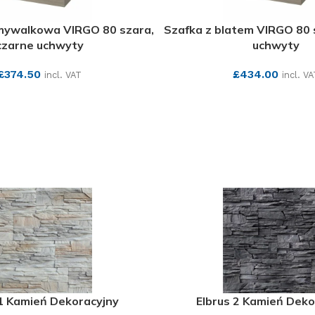
mywalkowa VIRGO 80 szara,
Szafka z blatem VIRGO 80 
czarne uchwyty
uchwyty
£
374.50
£
434.00
incl. VAT
incl. VA
SEE MORE
SEE MORE
 1 Kamień Dekoracyjny
Elbrus 2 Kamień Deko