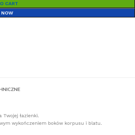
TO CART
 NOW
HNICZNE
 Twojej łazienki.
towym wykończeniem boków korpusu i blatu.