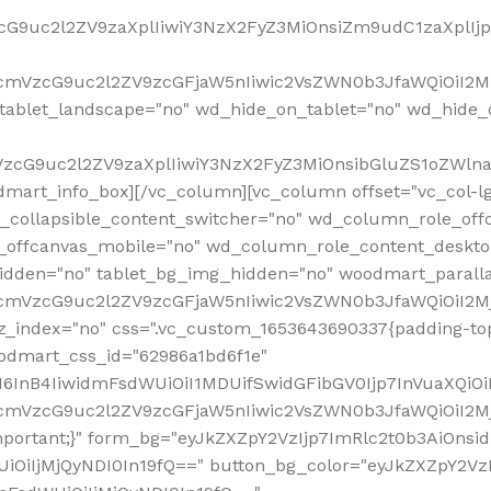
VzcG9uc2l2ZV9zaXplIiwiY3NzX2FyZ3MiOnsiZm9udC1zaXplI
RfcmVzcG9uc2l2ZV9zcGFjaW5nIiwic2VsZWN0b3JfaWQiOiI2M
ablet_landscape="no" wd_hide_on_tablet="no" wd_hide_
fcmVzcG9uc2l2ZV9zaXplIiwiY3NzX2FyZ3MiOnsibGluZS1oZW
mart_info_box][/vc_column][vc_column offset="vc_col-l
d_collapsible_content_switcher="no" wd_column_role_off
_offcanvas_mobile="no" wd_column_role_content_deskto
idden="no" tablet_bg_img_hidden="no" woodmart_paral
RfcmVzcG9uc2l2ZV9zcGFjaW5nIiwic2VsZWN0b3JfaWQiOiI2
z_index="no" css=".vc_custom_1653643690337{padding-top
oodmart_css_id="62986a1bd6f1e"
InB4IiwidmFsdWUiOiI1MDUifSwidGFibGV0Ijp7InVuaXQiOiIlI
RfcmVzcG9uc2l2ZV9zcGFjaW5nIiwic2VsZWN0b3JfaWQiOiI2
important;}" form_bg="eyJkZXZpY2VzIjp7ImRlc2t0b3AiO
UiOiIjMjQyNDI0In19fQ==" button_bg_color="eyJkZXZpY2