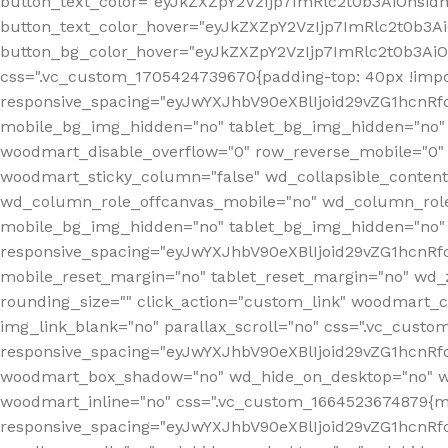
button_text_color="eyJkZXZpY2VzIjp7ImRlc2t0b3AiOnsid
button_text_color_hover="eyJkZXZpY2VzIjp7ImRlc2t0b3A
button_bg_color_hover="eyJkZXZpY2VzIjp7ImRlc2t0b3Ai
css=".vc_custom_1705424739670{padding-top: 40px !impo
responsive_spacing="eyJwYXJhbV90eXBlIjoid29vZG1hcn
mobile_bg_img_hidden="no" tablet_bg_img_hidden="no"
woodmart_disable_overflow="0" row_reverse_mobile="0" 
woodmart_sticky_column="false" wd_collapsible_conten
wd_column_role_offcanvas_mobile="no" wd_column_role
mobile_bg_img_hidden="no" tablet_bg_img_hidden="no
responsive_spacing="eyJwYXJhbV90eXBlIjoid29vZG1hcn
mobile_reset_margin="no" tablet_reset_margin="no" wd_z
rounding_size="" click_action="custom_link" woodmart_cs
img_link_blank="no" parallax_scroll="no" css=".vc_cust
responsive_spacing="eyJwYXJhbV90eXBlIjoid29vZG1hcn
woodmart_box_shadow="no" wd_hide_on_desktop="no" wd
woodmart_inline="no" css=".vc_custom_1664523674879{ma
responsive_spacing="eyJwYXJhbV90eXBlIjoid29vZG1hcnR