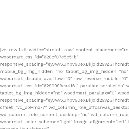
[vc_row full_width="stretch_row" content_placement="mi
woodmart_css_id="628cf07e5c51b"
responsive_spacing="eyJwYXJhbV90eXBlIjoid29vZG1hcnR
mobile_bg_img_hidden="no" tablet_bg_img_hidden="no"
woodmart_disable_overflow="0" row_reverse_mobile="0" 
woodmart_css_id="6290999ea4161" parallax_scroll="no" 
tablet_bg_img_hidden="no" woodmart_parallax="0" wood
responsive_spacing="eyJwYXJhbV90eXBlIjoid29vZG1hcn
offset="vc_col-md-7" wd_column_role_offcanvas_deskto
wd_column_role_content_desktop="no" wd_column_role_
woodmart_color_scheme="light" image_alignment="left" ti
naszego Newslettera!"