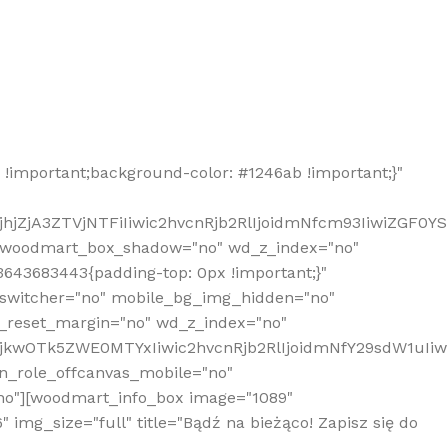
!important;background-color: #1246ab !important;}"
hjZjA3ZTVjNTFiIiwic2hvcnRjb2RlIjoidmNfcm93IiwiZGF0Y
" woodmart_box_shadow="no" wd_z_index="no"
643683443{padding-top: 0px !important;}"
_switcher="no" mobile_bg_img_hidden="no"
_reset_margin="no" wd_z_index="no"
MjkwOTk5ZWE0MTYxIiwic2hvcnRjb2RlIjoidmNfY29sdW1uIi
n_role_offcanvas_mobile="no"
o"][woodmart_info_box image="1089"
mg_size="full" title="Bądź na bieżąco! Zapisz się do