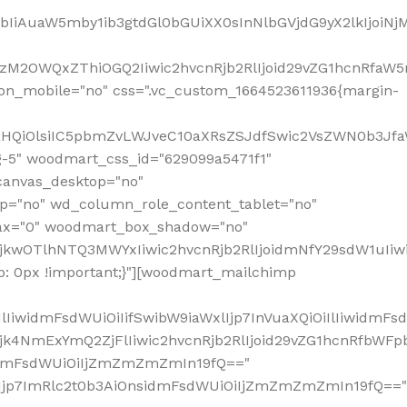
jpbIiAuaW5mby1ib3gtdGl0bGUiXX0sInNlbGVjdG9yX2lkIjoiN
zM2OWQxZThiOGQ2Iiwic2hvcnRjb2RlIjoid29vZG1hcnRfaW5
on_mobile="no" css=".vc_custom_1664523611936{margin-
lnaHQiOlsiIC5pbmZvLWJveC10aXRsZSJdfSwic2VsZWN0b3Jf
g-5" woodmart_css_id="629099a5471f1"
canvas_desktop="no"
p="no" wd_column_role_content_tablet="no"
lax="0" woodmart_box_shadow="no"
MjkwOTlhNTQ3MWYxIiwic2hvcnRjb2RlIjoidmNfY29sdW1uIi
: 0px !important;}"][woodmart_mailchimp
iwidmFsdWUiOiIifSwibW9iaWxlIjp7InVuaXQiOiIlIiwidmFsdW
Mjk4NmExYmQ2ZjFlIiwic2hvcnRjb2RlIjoid29vZG1hcnRfbWF
nsidmFsdWUiOiIjZmZmZmZmIn19fQ=="
VzIjp7ImRlc2t0b3AiOnsidmFsdWUiOiIjZmZmZmZmIn19fQ=="