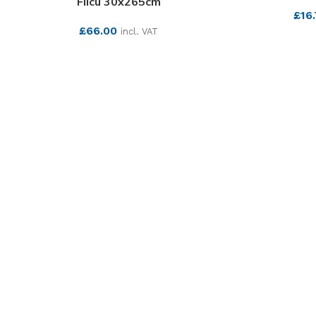
Filcu 30x265cm
£
16
£
66.00
incl. VAT
SEE MORE