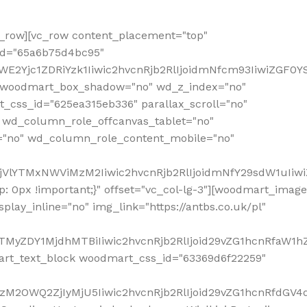
row][vc_row content_placement="top"
_id="65a6b75d4bc95"
WE2Yjc1ZDRiYzk1Iiwic2hvcnRjb2RlIjoidmNfcm93IiwiZGF0
" woodmart_box_shadow="no" wd_z_index="no"
_css_id="625ea315eb336" parallax_scroll="no"
 wd_column_role_offcanvas_tablet="no"
="no" wd_column_role_content_mobile="no"
MjVlYTMxNWViMzM2Iiwic2hvcnRjb2RlIjoidmNfY29sdW1uIiw
 0px !important;}" offset="vc_col-lg-3"][woodmart_image
lay_inline="no" img_link="https://antbs.co.uk/pl"
TMyZDY1MjdhMTBiIiwic2hvcnRjb2RlIjoid29vZG1hcnRfaW1h
rt_text_block woodmart_css_id="63369d6f22259"
M2OWQ2ZjIyMjU5Iiwic2hvcnRjb2RlIjoid29vZG1hcnRfdGV4dF