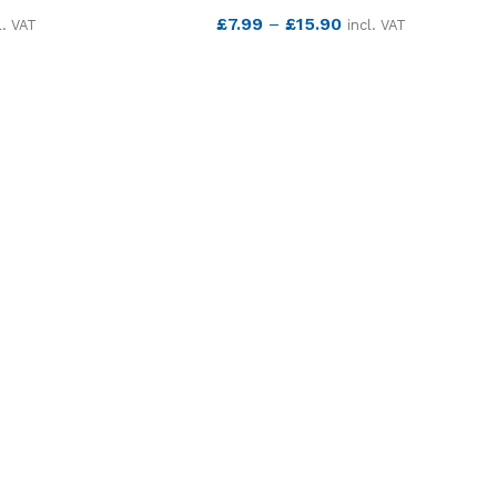
£
7.99
–
£
15.90
l. VAT
incl. VAT
SEE MORE