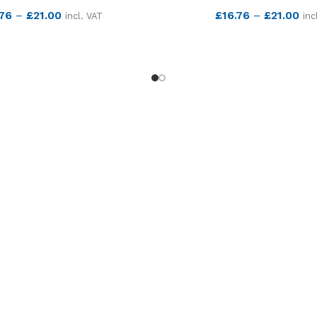
.76
–
£
21.00
£
16.76
–
£
21.00
incl. VAT
inc
SEE MORE
SEE MORE