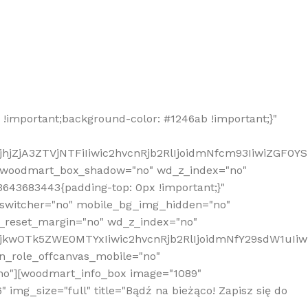
!important;background-color: #1246ab !important;}"
hjZjA3ZTVjNTFiIiwic2hvcnRjb2RlIjoidmNfcm93IiwiZGF0Y
" woodmart_box_shadow="no" wd_z_index="no"
643683443{padding-top: 0px !important;}"
_switcher="no" mobile_bg_img_hidden="no"
_reset_margin="no" wd_z_index="no"
MjkwOTk5ZWE0MTYxIiwic2hvcnRjb2RlIjoidmNfY29sdW1uIi
n_role_offcanvas_mobile="no"
o"][woodmart_info_box image="1089"
mg_size="full" title="Bądź na bieżąco! Zapisz się do