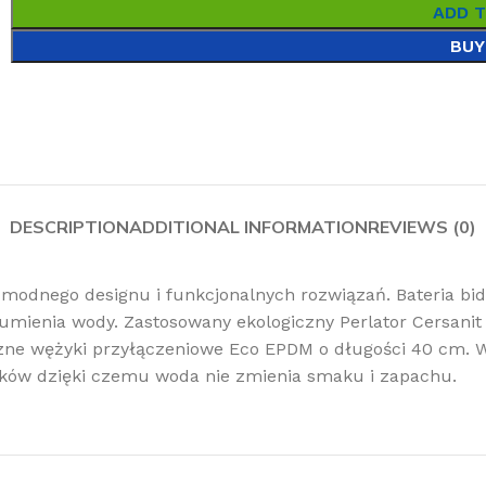
ADD 
BUY
DESCRIPTION
ADDITIONAL INFORMATION
REVIEWS (0)
modnego designu i funkcjonalnych rozwiązań. Bateria bide
umienia wody. Zastosowany ekologiczny Perlator Cersanit
czne wężyki przyłączeniowe Eco EPDM o długości 40 cm. W
yków dzięki czemu woda nie zmienia smaku i zapachu.