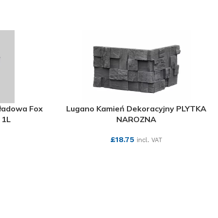
kładowa Fox
Lugano Kamień Dekoracyjny PLYTKA
 1L
NAROZNA
£
18.75
incl. VAT
SEE MORE