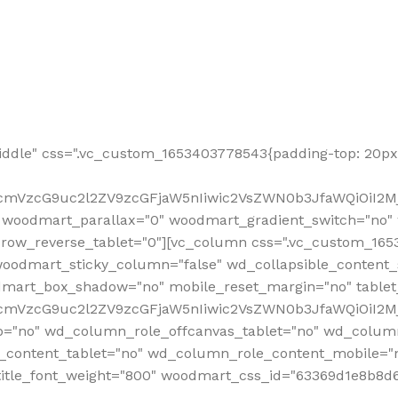
ddle" css=".vc_custom_1653403778543{padding-top: 20px 
fcmVzcG9uc2l2ZV9zcGFjaW5nIiwic2VsZWN0b3JfaWQiOiI2Mj
 woodmart_parallax="0" woodmart_gradient_switch="no
row_reverse_tablet="0"][vc_column css=".vc_custom_1653
woodmart_sticky_column="false" wd_collapsible_content
mart_box_shadow="no" mobile_reset_margin="no" tablet
RfcmVzcG9uc2l2ZV9zcGFjaW5nIiwic2VsZWN0b3JfaWQiOiI2
p="no" wd_column_role_offcanvas_tablet="no" wd_colum
content_tablet="no" wd_column_role_content_mobile="n
tle_font_weight="800" woodmart_css_id="63369d1e8b8d6" i