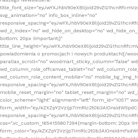
title_font_size="eyJwYXJhbV90eXBlIjoid29vZG1hcnRfcm
svg_animation="no" info_box_inline="no"
responsive_spacing="eyJwYXJhbV90eXBlIjoid29vZG1hcn
wd_z_index="no" wd_hide_on_desktop="no" wd_hide_on_t
bottom: 20px !important;}"
title_line_height="eyJwYXJhbV90eXBlIjoid29vZG1hcnR
powiadomienia o promocjach i nowych produktach![/wood
parallax_scroll="no" woodmart_sticky_column="false" w
wd_column_role_offcanvas_tablet="no" wd_column_role
wd_column_role_content_mobile="no" mobile_bg_img_h
responsive_spacing="eyJwYXJhbV90eXBlIjoid29vZG1hcn
mobile_reset_margin="no" tablet_reset_margin="no" wd_
color_scheme="light" alignment="left" form_id="1057" w
form_width="eyJkZXZpY2VzIjp7ImRlc2t0b3AiOnsidW5pdCI6
responsive_spacing="eyJwYXJhbV90eXBlIjoid29vZG1hcn
css=".vc_custom_1654155807294{margin-bottom: 20px !
form_color="eyJkZXZpY2VzIjp7ImRlc2t0b3AiOnsidmFsdW