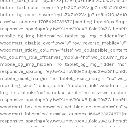
button_text_color="eyJkZXZpY2VzIjp7ImRlc2t0b3AiOnsid
button_text_color_hover="eyJkZXZpY2VzIjp7ImRlc2t0b3A
button_bg_color_hover="eyJkZXZpY2VzIjp7ImRlc2t0b3Ai
css=".vc_custom_1705424739670{padding-top: 40px !impo
responsive_spacing="eyJwYXJhbV90eXBlIjoid29vZG1hcn
mobile_bg_img_hidden="no" tablet_bg_img_hidden="no"
woodmart_disable_overflow="0" row_reverse_mobile="0" 
woodmart_sticky_column="false" wd_collapsible_conten
wd_column_role_offcanvas_mobile="no" wd_column_role
mobile_bg_img_hidden="no" tablet_bg_img_hidden="no
responsive_spacing="eyJwYXJhbV90eXBlIjoid29vZG1hcn
mobile_reset_margin="no" tablet_reset_margin="no" wd_z
rounding_size="" click_action="custom_link" woodmart_cs
img_link_blank="no" parallax_scroll="no" css=".vc_cust
responsive_spacing="eyJwYXJhbV90eXBlIjoid29vZG1hcn
woodmart_box_shadow="no" wd_hide_on_desktop="no" wd
woodmart_inline="no" css=".vc_custom_1664523674879{ma
responsive_spacing="eyJwYXJhbV90eXBlIjoid29vZG1hcnR