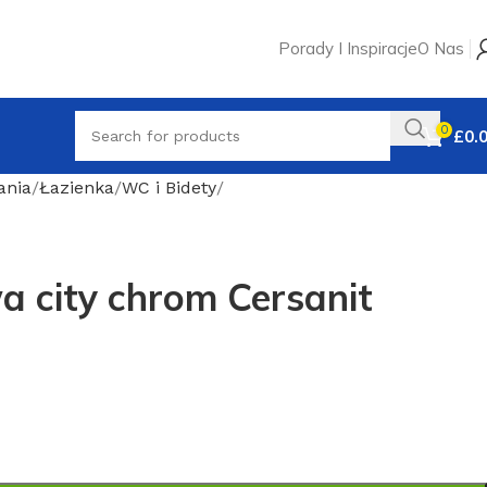
Porady I Inspiracje
O Nas
0
£
0.
ania
Łazienka
WC i Bidety
a city chrom Cersanit