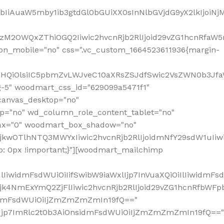
jpbIiAuaW5mby1ib3gtdGl0bGUiXX0sInNlbGVjdG9yX2lkIjoiN
zM2OWQxZThiOGQ2Iiwic2hvcnRjb2RlIjoid29vZG1hcnRfaW5
on_mobile="no" css=".vc_custom_1664523611936{margin-
lnaHQiOlsiIC5pbmZvLWJveC10aXRsZSJdfSwic2VsZWN0b3Jf
g-5" woodmart_css_id="629099a5471f1"
canvas_desktop="no"
p="no" wd_column_role_content_tablet="no"
lax="0" woodmart_box_shadow="no"
MjkwOTlhNTQ3MWYxIiwic2hvcnRjb2RlIjoidmNfY29sdW1uIi
: 0px !important;}"][woodmart_mailchimp
iwidmFsdWUiOiIifSwibW9iaWxlIjp7InVuaXQiOiIlIiwidmFsdW
Mjk4NmExYmQ2ZjFlIiwic2hvcnRjb2RlIjoid29vZG1hcnRfbWF
nsidmFsdWUiOiIjZmZmZmZmIn19fQ=="
VzIjp7ImRlc2t0b3AiOnsidmFsdWUiOiIjZmZmZmZmIn19fQ=="