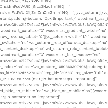
mFsdWUiOiIjMjQyNDI0In19fQ=="
iOnsidmFsdWUiOiIjNzc3Nzc3In19fQ=="
OnsidmFsdWUiOiIjZmZmZmZmIn19fQ=="][/vc_column][/vc_
rtant;padding-bottom: 10px !important;}" woodmart_css
RfcmVzcG9uc2l2ZV9zcGFjaW5nIiwic2VsZWN0b3JfaWQiOiI2N
 woodmart_parallax="0" woodmart_gradient_switch="no
row_reverse_tablet="0"][vc_column width="1/4" woodmart
t_switcher="no" wd_column_role_offcanvas_desktop="no"
_content_desktop="no" wd_column_role_content_tablet
" woodmart_parallax="0" woodmart_box_shadow="no"
RfcmVzcG9uc2l2ZV9zcGFjaW5nIiwic2VsZWN0b3JfaWQiOiI2
_index="no" css=".vc_custom_1650369307406{padding-top:
s_id="6532d6527a10b" img_id="22683" img_size="full" disp
om_1697830495549{margin-bottom: 20px !important;}"
RfcmVzcG9uc2l2ZV9zcGFjaW5nIiwic2VsZWN0b3JfaWQiOiI2N
_hide_on_tablet="no" wd_hide_on_mobile="no"][woodma
rgin-bottom: 20px !important;}"
fcmVzcG9uc2l2ZV9zcGFjaW5nIiwic2VsZWN0b3JfaWQiOiI2Mz