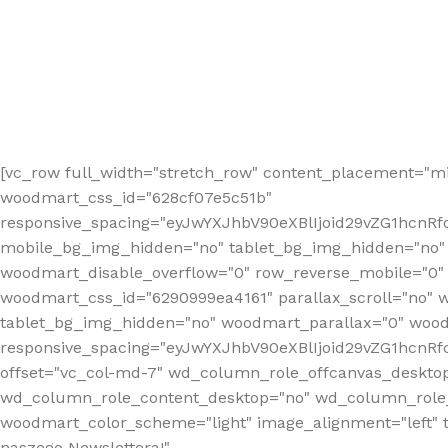
[vc_row full_width="stretch_row" content_placement="mi
woodmart_css_id="628cf07e5c51b"
responsive_spacing="eyJwYXJhbV90eXBlIjoid29vZG1hcnR
mobile_bg_img_hidden="no" tablet_bg_img_hidden="no"
woodmart_disable_overflow="0" row_reverse_mobile="0" 
woodmart_css_id="6290999ea4161" parallax_scroll="no" 
tablet_bg_img_hidden="no" woodmart_parallax="0" wood
responsive_spacing="eyJwYXJhbV90eXBlIjoid29vZG1hcn
offset="vc_col-md-7" wd_column_role_offcanvas_deskto
wd_column_role_content_desktop="no" wd_column_role_
woodmart_color_scheme="light" image_alignment="left" ti
naszego Newslettera!"