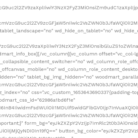
VzcG9uc2l2ZV9zaXplIiwiY3NzX2FyZ3MiOnsiZm9udC1zaXplI
RfcmVzcG9uc2l2ZV9zcGFjaW5nIiwic2VsZWN0b3JfaWQiOiI2M
ablet_landscape="no" wd_hide_on_tablet="no" wd_hide_
fcmVzcG9uc2l2ZV9zaXplIiwiY3NzX2FyZ3MiOnsibGluZS1oZW
mart_info_box][/vc_column][vc_column offset="vc_col-l
d_collapsible_content_switcher="no" wd_column_role_off
_offcanvas_mobile="no" wd_column_role_content_deskto
idden="no" tablet_bg_img_hidden="no" woodmart_paral
RfcmVzcG9uc2l2ZV9zcGFjaW5nIiwic2VsZWN0b3JfaWQiOiI2
z_index="no" css=".vc_custom_1653643690337{padding-top
oodmart_css_id="62986a1bd6f1e"
InB4IiwidmFsdWUiOiI1MDUifSwidGFibGV0Ijp7InVuaXQiOiIlI
RfcmVzcG9uc2l2ZV9zcGFjaW5nIiwic2VsZWN0b3JfaWQiOiI2
important;}" form_bg="eyJkZXZpY2VzIjp7ImRlc2t0b3AiO
UiOiIjMjQyNDI0In19fQ==" button_bg_color="eyJkZXZpY2