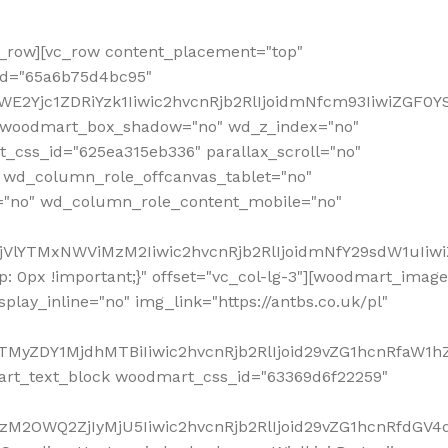
row][vc_row content_placement="top"
_id="65a6b75d4bc95"
WE2Yjc1ZDRiYzk1Iiwic2hvcnRjb2RlIjoidmNfcm93IiwiZGF0
" woodmart_box_shadow="no" wd_z_index="no"
_css_id="625ea315eb336" parallax_scroll="no"
 wd_column_role_offcanvas_tablet="no"
="no" wd_column_role_content_mobile="no"
MjVlYTMxNWViMzM2Iiwic2hvcnRjb2RlIjoidmNfY29sdW1uIiw
 0px !important;}" offset="vc_col-lg-3"][woodmart_image
lay_inline="no" img_link="https://antbs.co.uk/pl"
TMyZDY1MjdhMTBiIiwic2hvcnRjb2RlIjoid29vZG1hcnRfaW1h
rt_text_block woodmart_css_id="63369d6f22259"
M2OWQ2ZjIyMjU5Iiwic2hvcnRjb2RlIjoid29vZG1hcnRfdGV4dF