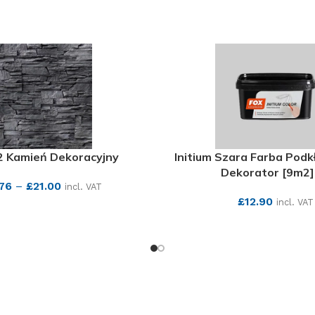
 2 Kamień Dekoracyjny
Initium Szara Farba Pod
Dekorator [9m2]
.76
–
£
21.00
incl. VAT
£
12.90
incl. VAT
SEE MORE
SEE MORE