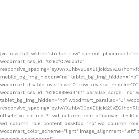
[vc_row full_width="stretch_row" content_placement="mi
woodmart_css_id="628cf07e5c51b"
responsive_spacing="eyJwYXJhbV90eXBlIjoid29vZG1hcnR
mobile_bg_img_hidden="no" tablet_bg_img_hidden="no"
woodmart_disable_overflow="0" row_reverse_mobile="0" 
woodmart_css_id="6290999ea4161" parallax_scroll="no" 
tablet_bg_img_hidden="no" woodmart_parallax="0" wood
responsive_spacing="eyJwYXJhbV90eXBlIjoid29vZG1hcn
offset="vc_col-md-7" wd_column_role_offcanvas_deskto
wd_column_role_content_desktop="no" wd_column_role_
woodmart_color_scheme="light" image_alignment="left" ti
naszego Newslettera!"