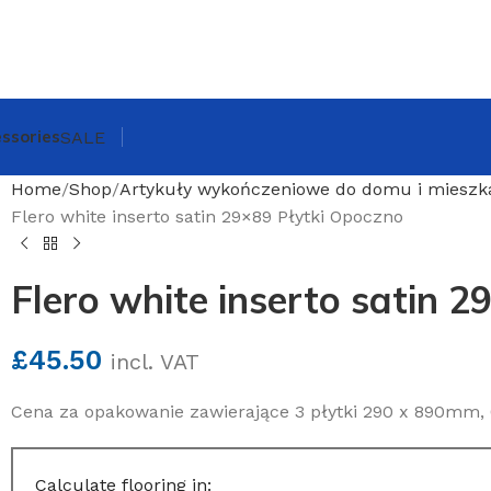
ssories
SALE
Home
Shop
Artykuły wykończeniowe do domu i mieszk
Flero white inserto satin 29×89 Płytki Opoczno
Flero white inserto satin 
£
45.50
incl. VAT
Cena za opakowanie zawierające 3 płytki 290 x 890mm, 
Calculate flooring in: