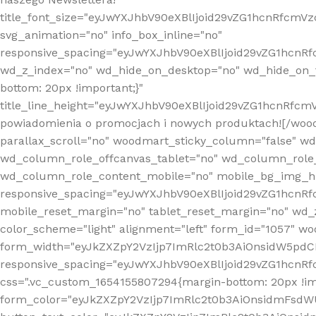
title_font_size="eyJwYXJhbV90eXBlIjoid29vZG1hcnRfcm
svg_animation="no" info_box_inline="no"
responsive_spacing="eyJwYXJhbV90eXBlIjoid29vZG1hcn
wd_z_index="no" wd_hide_on_desktop="no" wd_hide_on_t
bottom: 20px !important;}"
title_line_height="eyJwYXJhbV90eXBlIjoid29vZG1hcnR
powiadomienia o promocjach i nowych produktach![/wood
parallax_scroll="no" woodmart_sticky_column="false" w
wd_column_role_offcanvas_tablet="no" wd_column_role
wd_column_role_content_mobile="no" mobile_bg_img_h
responsive_spacing="eyJwYXJhbV90eXBlIjoid29vZG1hcn
mobile_reset_margin="no" tablet_reset_margin="no" wd_
color_scheme="light" alignment="left" form_id="1057" w
form_width="eyJkZXZpY2VzIjp7ImRlc2t0b3AiOnsidW5pdCI6
responsive_spacing="eyJwYXJhbV90eXBlIjoid29vZG1hcn
css=".vc_custom_1654155807294{margin-bottom: 20px !
form_color="eyJkZXZpY2VzIjp7ImRlc2t0b3AiOnsidmFsdW