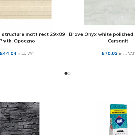
 structure matt rect 29×89
Brave Onyx white polished 
Płytki Opoczno
Cersanit
£
44.04
£
70.03
incl. VAT
incl. VAT
SEE MORE
SEE MORE