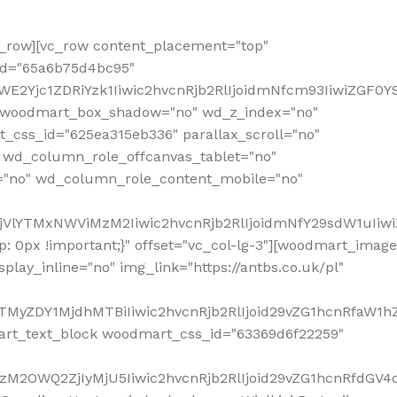
row][vc_row content_placement="top"
_id="65a6b75d4bc95"
WE2Yjc1ZDRiYzk1Iiwic2hvcnRjb2RlIjoidmNfcm93IiwiZGF0
" woodmart_box_shadow="no" wd_z_index="no"
_css_id="625ea315eb336" parallax_scroll="no"
 wd_column_role_offcanvas_tablet="no"
="no" wd_column_role_content_mobile="no"
MjVlYTMxNWViMzM2Iiwic2hvcnRjb2RlIjoidmNfY29sdW1uIiw
 0px !important;}" offset="vc_col-lg-3"][woodmart_image
lay_inline="no" img_link="https://antbs.co.uk/pl"
TMyZDY1MjdhMTBiIiwic2hvcnRjb2RlIjoid29vZG1hcnRfaW1h
rt_text_block woodmart_css_id="63369d6f22259"
M2OWQ2ZjIyMjU5Iiwic2hvcnRjb2RlIjoid29vZG1hcnRfdGV4dF