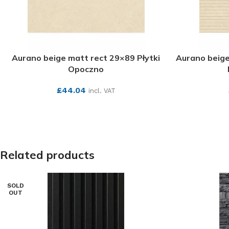
Aurano beige matt rect 29×89 Płytki
Aurano beige
Opoczno
£
44.04
incl. VAT
SEE MORE
Related products
SOLD
OUT