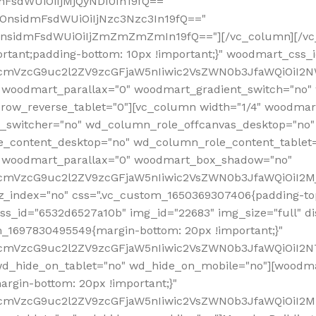
mFsdWUiOiIjMjQyNDI0In19fQ=="
iOnsidmFsdWUiOiIjNzc3Nzc3In19fQ=="
OnsidmFsdWUiOiIjZmZmZmZmIn19fQ=="][/vc_column][/vc_
rtant;padding-bottom: 10px !important;}" woodmart_css
RfcmVzcG9uc2l2ZV9zcGFjaW5nIiwic2VsZWN0b3JfaWQiOiI2N
 woodmart_parallax="0" woodmart_gradient_switch="no
row_reverse_tablet="0"][vc_column width="1/4" woodmart
t_switcher="no" wd_column_role_offcanvas_desktop="no"
_content_desktop="no" wd_column_role_content_tablet
" woodmart_parallax="0" woodmart_box_shadow="no"
RfcmVzcG9uc2l2ZV9zcGFjaW5nIiwic2VsZWN0b3JfaWQiOiI2
_index="no" css=".vc_custom_1650369307406{padding-top:
s_id="6532d6527a10b" img_id="22683" img_size="full" disp
om_1697830495549{margin-bottom: 20px !important;}"
RfcmVzcG9uc2l2ZV9zcGFjaW5nIiwic2VsZWN0b3JfaWQiOiI2N
_hide_on_tablet="no" wd_hide_on_mobile="no"][woodma
rgin-bottom: 20px !important;}"
fcmVzcG9uc2l2ZV9zcGFjaW5nIiwic2VsZWN0b3JfaWQiOiI2Mz