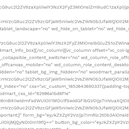
VzcG9uc2l2ZV9zaXplIiwiY3NzX2FyZ3MiOnsiZm9udC1zaXplI
RfcmVzcG9uc2l2ZV9zcGFjaW5nIiwic2VsZWN0b3JfaWQiOiI2M
ablet_landscape="no" wd_hide_on_tablet="no" wd_hide_
fcmVzcG9uc2l2ZV9zaXplIiwiY3NzX2FyZ3MiOnsibGluZS1oZW
mart_info_box][/vc_column][vc_column offset="vc_col-l
d_collapsible_content_switcher="no" wd_column_role_off
_offcanvas_mobile="no" wd_column_role_content_deskto
idden="no" tablet_bg_img_hidden="no" woodmart_paral
RfcmVzcG9uc2l2ZV9zcGFjaW5nIiwic2VsZWN0b3JfaWQiOiI2
z_index="no" css=".vc_custom_1653643690337{padding-top
oodmart_css_id="62986a1bd6f1e"
InB4IiwidmFsdWUiOiI1MDUifSwidGFibGV0Ijp7InVuaXQiOiIlI
RfcmVzcG9uc2l2ZV9zcGFjaW5nIiwic2VsZWN0b3JfaWQiOiI2
important;}" form_bg="eyJkZXZpY2VzIjp7ImRlc2t0b3AiO
UiOiIjMjQyNDI0In19fQ==" button_bg_color="eyJkZXZpY2