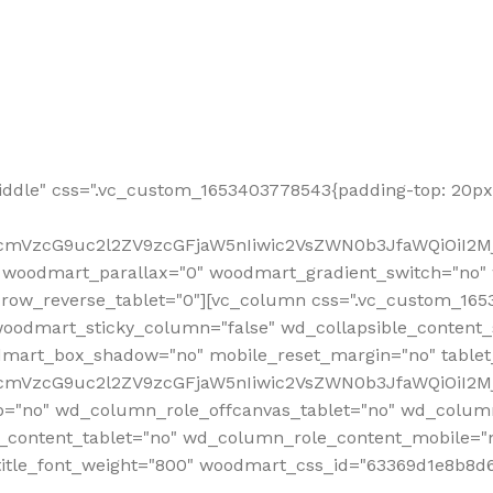
ddle" css=".vc_custom_1653403778543{padding-top: 20px 
fcmVzcG9uc2l2ZV9zcGFjaW5nIiwic2VsZWN0b3JfaWQiOiI2Mj
 woodmart_parallax="0" woodmart_gradient_switch="no
row_reverse_tablet="0"][vc_column css=".vc_custom_1653
woodmart_sticky_column="false" wd_collapsible_content
mart_box_shadow="no" mobile_reset_margin="no" tablet
RfcmVzcG9uc2l2ZV9zcGFjaW5nIiwic2VsZWN0b3JfaWQiOiI2
p="no" wd_column_role_offcanvas_tablet="no" wd_colum
content_tablet="no" wd_column_role_content_mobile="n
tle_font_weight="800" woodmart_css_id="63369d1e8b8d6" i