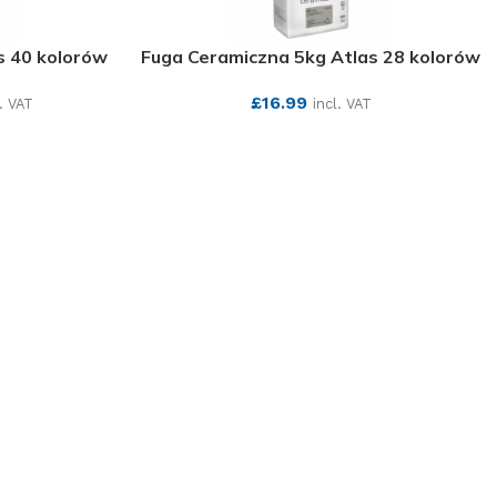
s 40 kolorów
Fuga Ceramiczna 5kg Atlas 28 kolorów
£
16.99
l. VAT
incl. VAT
SEE MORE