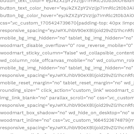
button_text_color="eyJkZXZpY2VzIjp7ImRlc2t0b3AiOnsid
button_text_color_hover="eyJkZXZpY2VzIjp7ImRlc2t0b3A
button_bg_color_hover="eyJkZXZpY2VzIjp7ImRlc2t0b3Ai
css=".vc_custom_1705424739670{padding-top: 40px !impo
responsive_spacing="eyJwYXJhbV90eXBlIjoid29vZG1hcn
mobile_bg_img_hidden="no" tablet_bg_img_hidden="no"
woodmart_disable_overflow="0" row_reverse_mobile="0" 
woodmart_sticky_column="false" wd_collapsible_conten
wd_column_role_offcanvas_mobile="no" wd_column_role
mobile_bg_img_hidden="no" tablet_bg_img_hidden="no
responsive_spacing="eyJwYXJhbV90eXBlIjoid29vZG1hcn
mobile_reset_margin="no" tablet_reset_margin="no" wd_z
rounding_size="" click_action="custom_link" woodmart_cs
img_link_blank="no" parallax_scroll="no" css=".vc_cust
responsive_spacing="eyJwYXJhbV90eXBlIjoid29vZG1hcn
woodmart_box_shadow="no" wd_hide_on_desktop="no" wd
woodmart_inline="no" css=".vc_custom_1664523674879{ma
responsive_spacing="eyJwYXJhbV90eXBlIjoid29vZG1hcnR