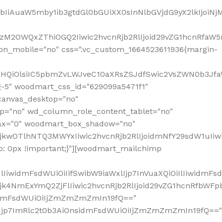
jpbIiAuaW5mby1ib3gtdGl0bGUiXX0sInNlbGVjdG9yX2lkIjoiN
zM2OWQxZThiOGQ2Iiwic2hvcnRjb2RlIjoid29vZG1hcnRfaW5
on_mobile="no" css=".vc_custom_1664523611936{margin-
lnaHQiOlsiIC5pbmZvLWJveC10aXRsZSJdfSwic2VsZWN0b3Jf
g-5" woodmart_css_id="629099a5471f1"
canvas_desktop="no"
p="no" wd_column_role_content_tablet="no"
lax="0" woodmart_box_shadow="no"
MjkwOTlhNTQ3MWYxIiwic2hvcnRjb2RlIjoidmNfY29sdW1uIi
: 0px !important;}"][woodmart_mailchimp
iwidmFsdWUiOiIifSwibW9iaWxlIjp7InVuaXQiOiIlIiwidmFsdW
Mjk4NmExYmQ2ZjFlIiwic2hvcnRjb2RlIjoid29vZG1hcnRfbWF
nsidmFsdWUiOiIjZmZmZmZmIn19fQ=="
VzIjp7ImRlc2t0b3AiOnsidmFsdWUiOiIjZmZmZmZmIn19fQ=="