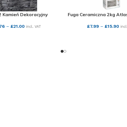
 2 Kamień Dekoracyjny
Fuga Ceramiczna 2kg Atla
.76
–
£
21.00
£
7.99
–
£
15.90
incl. VAT
inc
SEE MORE
SEE MORE