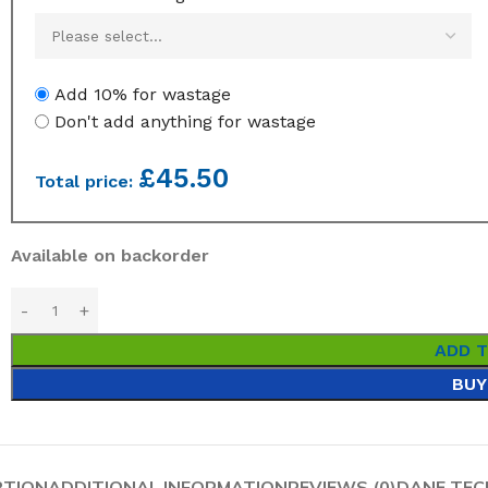
Add 10% for wastage
Don't add anything for wastage
£
45.50
Total price:
Available on backorder
ADD 
BUY
PTION
ADDITIONAL INFORMATION
REVIEWS (0)
DANE TEC