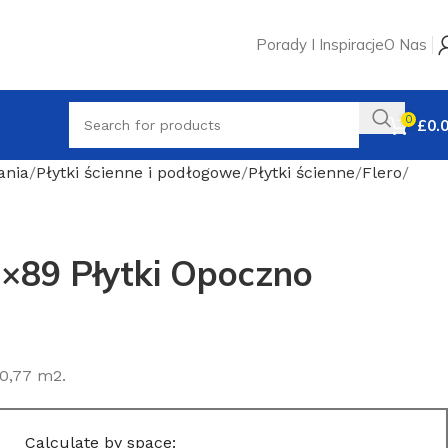
Porady I Inspiracje
O Nas
0
£
0.
ania
Płytki ścienne i podłogowe
Płytki ścienne
Flero
29×89 Płytki Opoczno
0,77 m2.
Calculate by space: