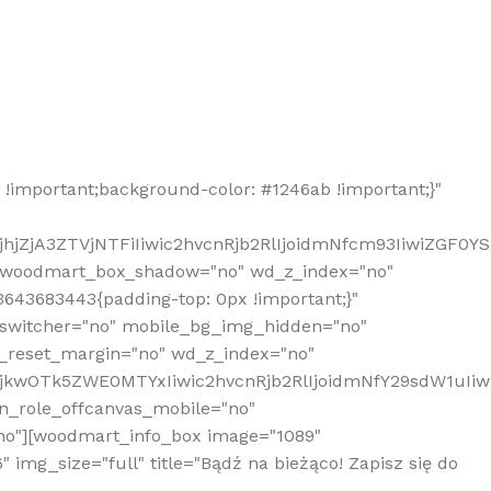
!important;background-color: #1246ab !important;}"
hjZjA3ZTVjNTFiIiwic2hvcnRjb2RlIjoidmNfcm93IiwiZGF0Y
" woodmart_box_shadow="no" wd_z_index="no"
643683443{padding-top: 0px !important;}"
_switcher="no" mobile_bg_img_hidden="no"
_reset_margin="no" wd_z_index="no"
MjkwOTk5ZWE0MTYxIiwic2hvcnRjb2RlIjoidmNfY29sdW1uIi
n_role_offcanvas_mobile="no"
o"][woodmart_info_box image="1089"
mg_size="full" title="Bądź na bieżąco! Zapisz się do