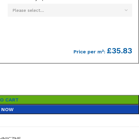
£35.83
Price per m²:
TO CART
 NOW
HNICZNE