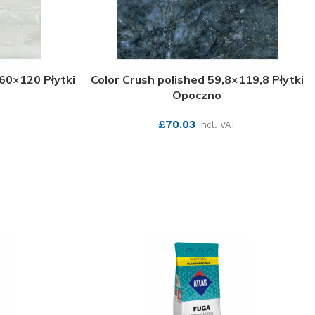
60×120 Płytki
Color Crush polished 59,8×119,8 Płytki
Opoczno
£
70.03
incl. VAT
SEE MORE