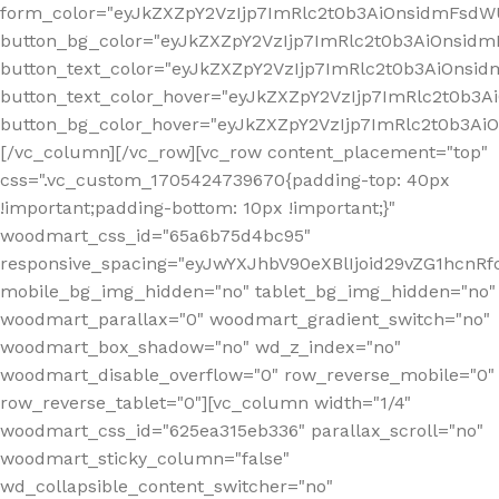
form_color="eyJkZXZpY2VzIjp7ImRlc2t0b3AiOnsidmFsdWU
button_bg_color="eyJkZXZpY2VzIjp7ImRlc2t0b3AiOnsi
button_text_color="eyJkZXZpY2VzIjp7ImRlc2t0b3AiOnsid
button_text_color_hover="eyJkZXZpY2VzIjp7ImRlc2t0b3A
button_bg_color_hover="eyJkZXZpY2VzIjp7ImRlc2t0b3A
[/vc_column][/vc_row][vc_row content_placement="top"
css=".vc_custom_1705424739670{padding-top: 40px
!important;padding-bottom: 10px !important;}"
woodmart_css_id="65a6b75d4bc95"
responsive_spacing="eyJwYXJhbV90eXBlIjoid29vZG1hcn
mobile_bg_img_hidden="no" tablet_bg_img_hidden="no"
woodmart_parallax="0" woodmart_gradient_switch="no"
woodmart_box_shadow="no" wd_z_index="no"
woodmart_disable_overflow="0" row_reverse_mobile="0"
row_reverse_tablet="0"][vc_column width="1/4"
woodmart_css_id="625ea315eb336" parallax_scroll="no"
woodmart_sticky_column="false"
wd_collapsible_content_switcher="no"