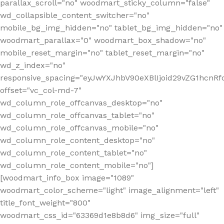
parallax_scroll="no" woodmart_sticky_column="false"
wd_collapsible_content_switcher="no"
mobile_bg_img_hidden="no" tablet_bg_img_hidden="no"
woodmart_parallax="0" woodmart_box_shadow="no"
mobile_reset_margin="no" tablet_reset_margin="no"
wd_z_index="no"
responsive_spacing="eyJwYXJhbV90eXBlIjoid29vZG1hcn
offset="vc_col-md-7"
wd_column_role_offcanvas_desktop="no"
wd_column_role_offcanvas_tablet="no"
wd_column_role_offcanvas_mobile="no"
wd_column_role_content_desktop="no"
wd_column_role_content_tablet="no"
wd_column_role_content_mobile="no"]
[woodmart_info_box image="1089"
woodmart_color_scheme="light" image_alignment="left"
title_font_weight="800"
woodmart_css_id="63369d1e8b8d6" img_size="full"