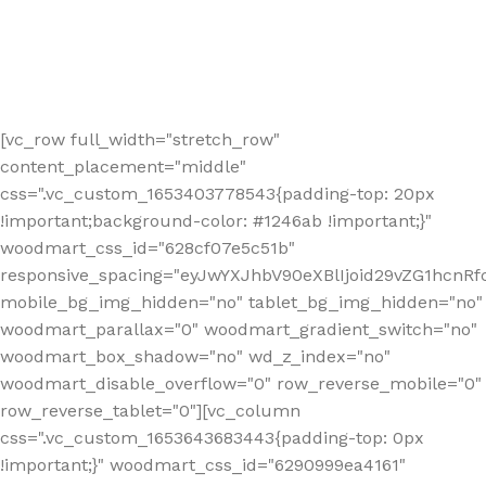
[vc_row full_width="stretch_row"
content_placement="middle"
css=".vc_custom_1653403778543{padding-top: 20px
!important;background-color: #1246ab !important;}"
woodmart_css_id="628cf07e5c51b"
responsive_spacing="eyJwYXJhbV90eXBlIjoid29vZG1hcnR
mobile_bg_img_hidden="no" tablet_bg_img_hidden="no"
woodmart_parallax="0" woodmart_gradient_switch="no"
woodmart_box_shadow="no" wd_z_index="no"
woodmart_disable_overflow="0" row_reverse_mobile="0"
row_reverse_tablet="0"][vc_column
css=".vc_custom_1653643683443{padding-top: 0px
!important;}" woodmart_css_id="6290999ea4161"