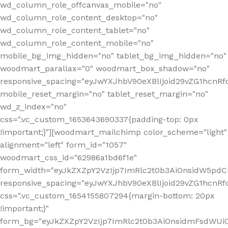
wd_column_role_offcanvas_mobile="no"
wd_column_role_content_desktop="no"
wd_column_role_content_tablet="no"
wd_column_role_content_mobile="no"
mobile_bg_img_hidden="no" tablet_bg_img_hidden="no"
woodmart_parallax="0" woodmart_box_shadow="no"
responsive_spacing="eyJwYXJhbV90eXBlIjoid29vZG1hcn
mobile_reset_margin="no" tablet_reset_margin="no"
wd_z_index="no"
css=".vc_custom_1653643690337{padding-top: 0px
!important;}"][woodmart_mailchimp color_scheme="light"
alignment="left" form_id="1057"
woodmart_css_id="62986a1bd6f1e"
form_width="eyJkZXZpY2VzIjp7ImRlc2t0b3AiOnsidW5pdCI6
responsive_spacing="eyJwYXJhbV90eXBlIjoid29vZG1hcn
css=".vc_custom_1654155807294{margin-bottom: 20px
!important;}"
form_bg="eyJkZXZpY2VzIjp7ImRlc2t0b3AiOnsidmFsdWU