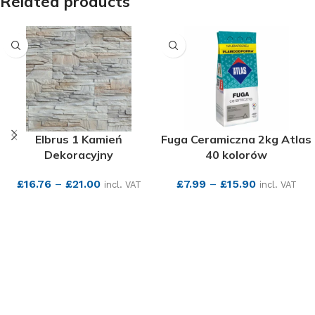
Related products
Elbrus 1 Kamień
Fuga Ceramiczna 2kg Atlas
Dekoracyjny
40 kolorów
£
16.76
–
£
21.00
£
7.99
–
£
15.90
incl. VAT
incl. VAT
SEE MORE
SEE MORE