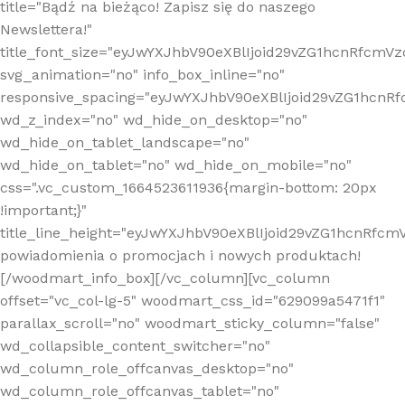
title="Bądź na bieżąco! Zapisz się do naszego
Newslettera!"
title_font_size="eyJwYXJhbV90eXBlIjoid29vZG1hcnRfcm
svg_animation="no" info_box_inline="no"
responsive_spacing="eyJwYXJhbV90eXBlIjoid29vZG1hcn
wd_z_index="no" wd_hide_on_desktop="no"
wd_hide_on_tablet_landscape="no"
wd_hide_on_tablet="no" wd_hide_on_mobile="no"
css=".vc_custom_1664523611936{margin-bottom: 20px
!important;}"
title_line_height="eyJwYXJhbV90eXBlIjoid29vZG1hcnR
powiadomienia o promocjach i nowych produktach!
[/woodmart_info_box][/vc_column][vc_column
offset="vc_col-lg-5" woodmart_css_id="629099a5471f1"
parallax_scroll="no" woodmart_sticky_column="false"
wd_collapsible_content_switcher="no"
wd_column_role_offcanvas_desktop="no"
wd_column_role_offcanvas_tablet="no"