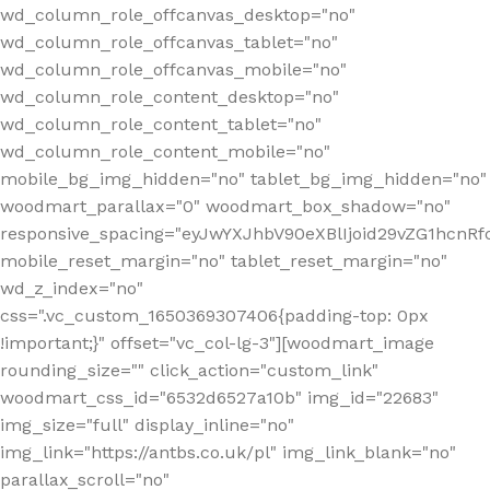
wd_column_role_offcanvas_desktop="no"
wd_column_role_offcanvas_tablet="no"
wd_column_role_offcanvas_mobile="no"
wd_column_role_content_desktop="no"
wd_column_role_content_tablet="no"
wd_column_role_content_mobile="no"
mobile_bg_img_hidden="no" tablet_bg_img_hidden="no"
woodmart_parallax="0" woodmart_box_shadow="no"
responsive_spacing="eyJwYXJhbV90eXBlIjoid29vZG1hcn
mobile_reset_margin="no" tablet_reset_margin="no"
wd_z_index="no"
css=".vc_custom_1650369307406{padding-top: 0px
!important;}" offset="vc_col-lg-3"][woodmart_image
rounding_size="" click_action="custom_link"
woodmart_css_id="6532d6527a10b" img_id="22683"
img_size="full" display_inline="no"
img_link="https://antbs.co.uk/pl" img_link_blank="no"
parallax_scroll="no"