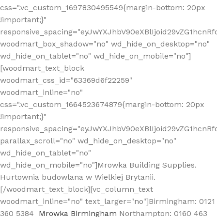
css=".vc_custom_1697830495549{margin-bottom: 20px
!important;}"
responsive_spacing="eyJwYXJhbV90eXBlIjoid29vZG1hcn
woodmart_box_shadow="no" wd_hide_on_desktop="no"
wd_hide_on_tablet="no" wd_hide_on_mobile="no"]
[woodmart_text_block
woodmart_css_id="63369d6f22259"
woodmart_inline="no"
css=".vc_custom_1664523674879{margin-bottom: 20px
!important;}"
responsive_spacing="eyJwYXJhbV90eXBlIjoid29vZG1hcnR
parallax_scroll="no" wd_hide_on_desktop="no"
wd_hide_on_tablet="no"
wd_hide_on_mobile="no"]Mrowka Building Supplies.
Hurtownia budowlana w Wielkiej Brytanii.
[/woodmart_text_block][vc_column_text
woodmart_inline="no" text_larger="no"]Birmingham: 0121
360 5384
Mrowka Birmingham
Northampton: 0160 463