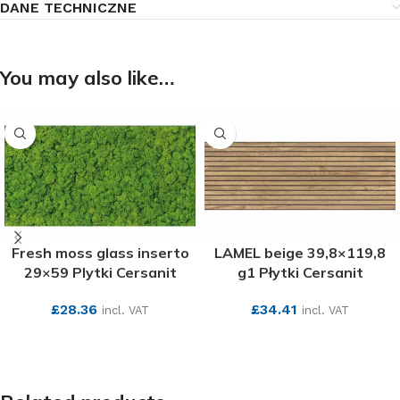
DANE TECHNICZNE
You may also like…
Fresh moss glass inserto
LAMEL beige 39,8×119,8
29×59 Plytki Cersanit
g1 Płytki Cersanit
£
28.36
£
34.41
incl. VAT
incl. VAT
SEE MORE
SEE MORE